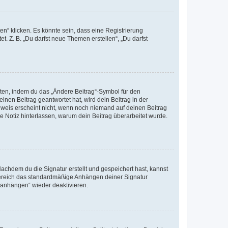
n“ klicken. Es könnte sein, dass eine Registrierung
t. Z. B. „Du darfst neue Themen erstellen“, „Du darfst
iten, indem du das „Ändere Beitrag“-Symbol für den
inen Beitrag geantwortet hat, wird dein Beitrag in der
nweis erscheint nicht, wenn noch niemand auf deinen Beitrag
ne Notiz hinterlassen, warum dein Beitrag überarbeitet wurde.
chdem du die Signatur erstellt und gespeichert hast, kannst
Bereich das standardmäßige Anhängen deiner Signatur
r anhängen“ wieder deaktivieren.