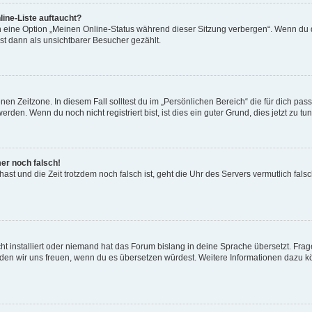
ine-Liste auftaucht?
n eine Option „Meinen Online-Status während dieser Sitzung verbergen“. Wenn du d
st dann als unsichtbarer Besucher gezählt.
en Zeitzone. In diesem Fall solltest du im „Persönlichen Bereich“ die für dich passe
den. Wenn du noch nicht registriert bist, ist dies ein guter Grund, dies jetzt zu tun
mer noch falsch!
t hast und die Zeit trotzdem noch falsch ist, geht die Uhr des Servers vermutlich fal
t installiert oder niemand hat das Forum bislang in deine Sprache übersetzt. Frag
, würden wir uns freuen, wenn du es übersetzen würdest. Weitere Informationen dazu