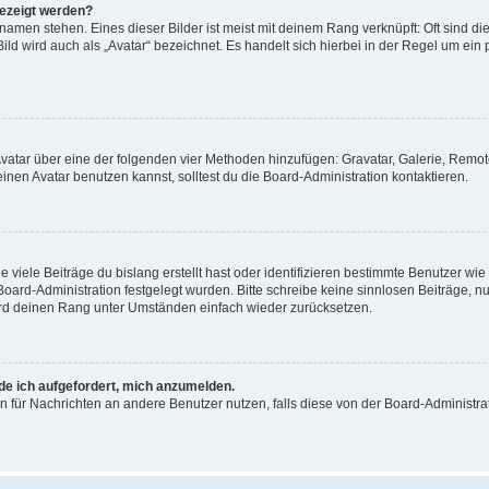
gezeigt werden?
amen stehen. Eines dieser Bilder ist meist mit deinem Rang verknüpft: Oft sind di
ld wird auch als „Avatar“ bezeichnet. Es handelt sich hierbei in der Regel um ein
 Avatar über eine der folgenden vier Methoden hinzufügen: Gravatar, Galerie, Rem
en Avatar benutzen kannst, solltest du die Board-Administration kontaktieren.
viele Beiträge du bislang erstellt hast oder identifizieren bestimmte Benutzer w
 Board-Administration festgelegt wurden. Bitte schreibe keine sinnlosen Beiträge
wird deinen Rang unter Umständen einfach wieder zurücksetzen.
rde ich aufgefordert, mich anzumelden.
ion für Nachrichten an andere Benutzer nutzen, falls diese von der Board-Administ