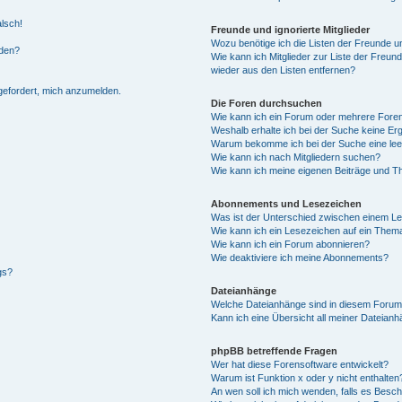
alsch!
Freunde und ignorierte Mitglieder
Wozu benötige ich die Listen der Freunde un
rden?
Wie kann ich Mitglieder zur Liste der Freund
wieder aus den Listen entfernen?
fgefordert, mich anzumelden.
Die Foren durchsuchen
Wie kann ich ein Forum oder mehrere For
Weshalb erhalte ich bei der Suche keine Er
Warum bekomme ich bei der Suche eine lee
Wie kann ich nach Mitgliedern suchen?
Wie kann ich meine eigenen Beiträge und T
Abonnements und Lesezeichen
Was ist der Unterschied zwischen einem L
Wie kann ich ein Lesezeichen auf ein Them
Wie kann ich ein Forum abonnieren?
Wie deaktiviere ich meine Abonnements?
gs?
Dateianhänge
Welche Dateianhänge sind in diesem Forum
Kann ich eine Übersicht all meiner Dateian
phpBB betreffende Fragen
Wer hat diese Forensoftware entwickelt?
Warum ist Funktion x oder y nicht enthalten
An wen soll ich mich wenden, falls es Besc