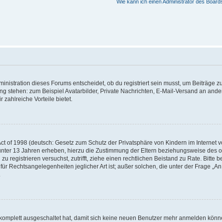
Wie kann ich einen Administrator des Board
istration dieses Forums entscheidet, ob du registriert sein musst, um Beiträge zu s
ung stehen: zum Beispiel Avatarbilder, Private Nachrichten, E-Mail-Versand an ander
 zahlreiche Vorteile bietet.
t of 1998 (deutsch: Gesetz zum Schutz der Privatsphäre von Kindern im Internet vo
unter 13 Jahren erheben, hierzu die Zustimmung der Eltern beziehungsweise des o
h zu registrieren versuchst, zutrifft, ziehe einen rechtlichen Beistand zu Rate. Bit
für Rechtsangelegenheiten jeglicher Art ist; außer solchen, die unter der Frage „
.
g komplett ausgeschaltet hat, damit sich keine neuen Benutzer mehr anmelden könn