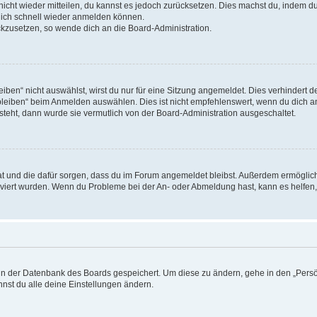
 nicht wieder mitteilen, du kannst es jedoch zurücksetzen. Dies machst du, indem 
 dich schnell wieder anmelden können.
ückzusetzen, so wende dich an die Board-Administration.
en“ nicht auswählst, wirst du nur für eine Sitzung angemeldet. Dies verhindert 
leiben“ beim Anmelden auswählen. Dies ist nicht empfehlenswert, wenn du dich an
 steht, dann wurde sie vermutlich von der Board-Administration ausgeschaltet.
 hat und die dafür sorgen, dass du im Forum angemeldet bleibst. Außerdem ermögli
tiviert wurden. Wenn du Probleme bei der An- oder Abmeldung hast, kann es helfen
n in der Datenbank des Boards gespeichert. Um diese zu ändern, gehe in den „Persö
nst du alle deine Einstellungen ändern.