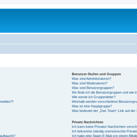
Benutzer-Stufen und Gruppen
Was sind Administratoren?
Was sind Moderatoren?
Was sind Benutzergruppen?
Wo finde ich die Benutzergruppen und wie tr
Wie werde ich Gruppenleiter?
anmelden?!
Weshalb werden verschiedene Benutzergrupp
Was ist eine Hauptgruppe?
Was bedeutet der „Das Team“-Link auf der S
Private Nachrichten
Ich kann keine Privaten Nachrichten versch
Ich bekomme ständig unerwünschte Private
auftaucht?
Ich habe eine Spam-E-Mail von einem Mitgli