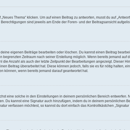
„Neues Thema“ klicken. Um auf einen Beitrag zu antworten, musst du auf „Antworte
e Berechtigungen sind jeweils am Ende der Foren- und der Beitragsansicht aufgeliste
r deine eigenen Beiträge bearbeiten oder löschen. Du kannst einen Beitrag bearbe
inen begrenzten Zeitraum nach seiner Erstellung möglich. Wenn bereits jemand auf de
 die Anzahl als auch der letzte Zeitpunkt der Bearbeitungen angezeigt. Dieser Hi
en Beitrag überarbeitet hat. Diese können jedoch, falls sie es für nötig halten, ei
hen können, wenn bereits jemand darauf geantwortet hat.
st eine solche in den Einstellungen in deinem persönlichen Bereich entwerfen. Na
eren. Du kannst eine Signatur auch hinzufügen, indem du in deinem persönlichen 
atur verfassen möchtest, so kannst du dort einfach das Kontrollkästchen „Signatu