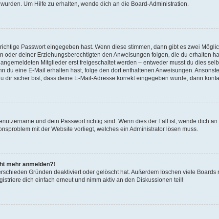
 wurden. Um Hilfe zu erhalten, wende dich an die Board-Administration.
 richtige Passwort eingegeben hast. Wenn diese stimmen, dann gibt es zwei Mögl
tern oder deiner Erziehungsberechtigten den Anweisungen folgen, die du erhalten ha
u angemeldeten Mitglieder erst freigeschaltet werden – entweder musst du dies selbs
. Wenn du eine E-Mail erhalten hast, folge den dort enthaltenen Anweisungen. Ansons
 dir sicher bist, dass deine E-Mail-Adresse korrekt eingegeben wurde, dann kontak
Benutzername und dein Passwort richtig sind. Wenn dies der Fall ist, wende dich a
ionsproblem mit der Website vorliegt, welches ein Administrator lösen muss.
icht mehr anmelden?!
erschieden Gründen deaktiviert oder gelöscht hat. Außerdem löschen viele Boards r
triere dich einfach erneut und nimm aktiv an den Diskussionen teil!