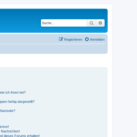
Suche
Erweiterte Suche
Registrieren
Anmelden
ete ich ihnen bei?
en farbig dargestellt?
tartseite?
icken!
 Nachrichten!
ed dieses Forums erhalten!