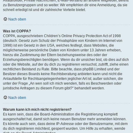
Avatarbilder, Private Nachrichten, E-Mail-Versand an andere Mitglieder, Beitritt
zu Benutzergruppen und so weiter. Wir empfehlen dir eine Anmeldung, da sie
schnell erledigt ist und dir zahlreiche Vorteile bietet.
Nach oben
Was ist COPPA?
COPPA, ausgeschrieben Children’s Online Privacy Protection Act of 1998
(deutsch: Gesetz zum Schutz der Privatsphäre von Kindern im Internet von
1998) ist ein Gesetz in den USA, welches festlegt, dass Websites, die
möglicherweise persönliche Daten von Kindern unter 13 Jahren erheben,
hierzu die Zustimmung der Eltern beziehungsweise des oder der
Erziehungsberechtigten benötigen. Wenn du dir unsicher bist, ob dies auf dich
oder die Website, auf der du dich zu registrieren versuchst, zutrifft, ziehe einen
rechtlichen Beistand zu Rate. Bitte beachte, dass phpBB Limited und der
Besitzer dieses Boards keine Rechtsberatung anbieten kann und nicht die
Anlaufstelle für Rechtsangelegenheiten jeglicher Art ist; außer solchen, die
unter der Frage „An wen soll ich mich wenden, falls es Beschwerden oder
juristische Anfragen zu diesem Forum gibt?“ behandelt werden.
Nach oben
Warum kann ich mich nicht registrieren?
Es kann sein, dass die Board-Administration die Registrierung komplett
ausgeschaltet hat, damit sich keine neuen Benutzer mehr anmelden können.
Es könnte auch sein, dass deine IP-Adresse oder der Benutzername, mit dem
du dich registrieren möchtest, gesperrt wurden. Um Hilfe zu erhalten, wende