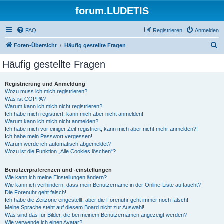
forum.LUDETIS
FAQ
Registrieren
Anmelden
S
Foren-Übersicht
Häufig gestellte Fragen
u
Häufig gestellte Fragen
c
h
Registrierung und Anmeldung
Wozu muss ich mich registrieren?
e
Was ist COPPA?
Warum kann ich mich nicht registrieren?
Ich habe mich registriert, kann mich aber nicht anmelden!
Warum kann ich mich nicht anmelden?
Ich habe mich vor einiger Zeit registriert, kann mich aber nicht mehr anmelden?!
Ich habe mein Passwort vergessen!
Warum werde ich automatisch abgemeldet?
Wozu ist die Funktion „Alle Cookies löschen“?
Benutzerpräferenzen und -einstellungen
Wie kann ich meine Einstellungen ändern?
Wie kann ich verhindern, dass mein Benutzername in der Online-Liste auftaucht?
Die Forenuhr geht falsch!
Ich habe die Zeitzone eingestellt, aber die Forenuhr geht immer noch falsch!
Meine Sprache steht auf diesem Board nicht zur Auswahl!
Was sind das für Bilder, die bei meinem Benutzernamen angezeigt werden?
Wie verwende ich einen Avatar?