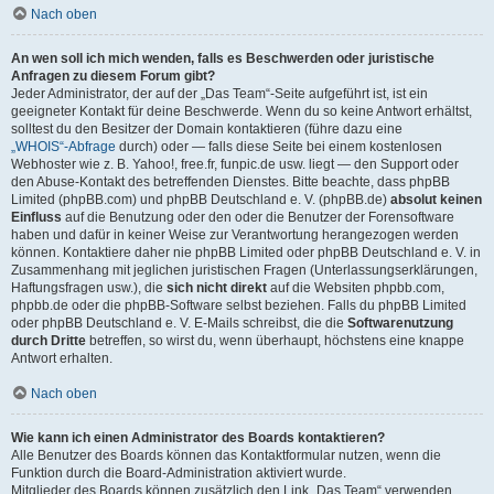
Nach oben
An wen soll ich mich wenden, falls es Beschwerden oder juristische
Anfragen zu diesem Forum gibt?
Jeder Administrator, der auf der „Das Team“-Seite aufgeführt ist, ist ein
geeigneter Kontakt für deine Beschwerde. Wenn du so keine Antwort erhältst,
solltest du den Besitzer der Domain kontaktieren (führe dazu eine
„WHOIS“-Abfrage
durch) oder — falls diese Seite bei einem kostenlosen
Webhoster wie z. B. Yahoo!, free.fr, funpic.de usw. liegt — den Support oder
den Abuse-Kontakt des betreffenden Dienstes. Bitte beachte, dass phpBB
Limited (phpBB.com) und phpBB Deutschland e. V. (phpBB.de)
absolut keinen
Einfluss
auf die Benutzung oder den oder die Benutzer der Forensoftware
haben und dafür in keiner Weise zur Verantwortung herangezogen werden
können. Kontaktiere daher nie phpBB Limited oder phpBB Deutschland e. V. in
Zusammenhang mit jeglichen juristischen Fragen (Unterlassungserklärungen,
Haftungsfragen usw.), die
sich nicht direkt
auf die Websiten phpbb.com,
phpbb.de oder die phpBB-Software selbst beziehen. Falls du phpBB Limited
oder phpBB Deutschland e. V. E-Mails schreibst, die die
Softwarenutzung
durch Dritte
betreffen, so wirst du, wenn überhaupt, höchstens eine knappe
Antwort erhalten.
Nach oben
Wie kann ich einen Administrator des Boards kontaktieren?
Alle Benutzer des Boards können das Kontaktformular nutzen, wenn die
Funktion durch die Board-Administration aktiviert wurde.
Mitglieder des Boards können zusätzlich den Link „Das Team“ verwenden.