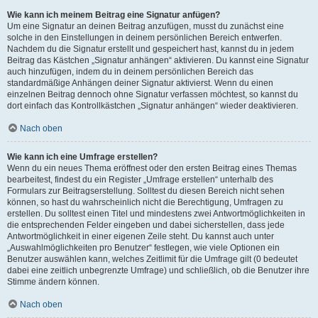
Wie kann ich meinem Beitrag eine Signatur anfügen?
Um eine Signatur an deinen Beitrag anzufügen, musst du zunächst eine
solche in den Einstellungen in deinem persönlichen Bereich entwerfen.
Nachdem du die Signatur erstellt und gespeichert hast, kannst du in jedem
Beitrag das Kästchen „Signatur anhängen“ aktivieren. Du kannst eine Signatur
auch hinzufügen, indem du in deinem persönlichen Bereich das
standardmäßige Anhängen deiner Signatur aktivierst. Wenn du einen
einzelnen Beitrag dennoch ohne Signatur verfassen möchtest, so kannst du
dort einfach das Kontrollkästchen „Signatur anhängen“ wieder deaktivieren.
Nach oben
Wie kann ich eine Umfrage erstellen?
Wenn du ein neues Thema eröffnest oder den ersten Beitrag eines Themas
bearbeitest, findest du ein Register „Umfrage erstellen“ unterhalb des
Formulars zur Beitragserstellung. Solltest du diesen Bereich nicht sehen
können, so hast du wahrscheinlich nicht die Berechtigung, Umfragen zu
erstellen. Du solltest einen Titel und mindestens zwei Antwortmöglichkeiten in
die entsprechenden Felder eingeben und dabei sicherstellen, dass jede
Antwortmöglichkeit in einer eigenen Zeile steht. Du kannst auch unter
„Auswahlmöglichkeiten pro Benutzer“ festlegen, wie viele Optionen ein
Benutzer auswählen kann, welches Zeitlimit für die Umfrage gilt (0 bedeutet
dabei eine zeitlich unbegrenzte Umfrage) und schließlich, ob die Benutzer ihre
Stimme ändern können.
Nach oben