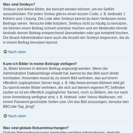
Was sind Smileys?
Smileys sind kleine Bilder, die benutzt werden können, um ein Gefühl
auszudrücken. Für jeden Smiley gibt es einen kurzen Code, z. B. bedeutet :)
fröhlich und :( traurig. Die Liste aller Smileys kannst du beim Verfassen eines
Beitrags sehen. Versuche bitte trotzdem, Smileys nicht zu häufig zu benutzen,
sie können einen Beitrag schnell unlesbar machen und ein Moderator könnte
deshalb deinen Beitrag entsprechend überarbeiten oder gar komplett löschen.
Die Board-Administration kann auch die Anzahl der Smileys begrenzen, die du
in einem Beitrag benutzen kannst.
Nach oben
Kann ich Bilder in meine Beiträge einfügen?
Ja, Bilder können in deinem Beitrag angezeigt werden. Wenn die
Administration Dateianhänge erlaubt hat, kannst du das Bild auch direkt
hochladen. Ansonsten musst du zu einem Bild verlinken, das auf einem
öffentlich zugänglichen Server liegt, z. B. http://www.domain.tld/mein-bild.gif.
Du kannst weder Bilder verlinken, die sich auf deinem eigenen PC befinden
(außer es ist ein öffentlich zugänglicher Server), noch zu Bildern, die nur nach
einer Anmeldung verfügbar sind, z. B. Hotmail- oder Yahoo-Mailboxen, mit
einem Passwort geschützte Seiten usw. Um das Bild anzuzeigen, benutze den
BBCode-Tag „[img]“.
Nach oben
Was sind globale Bekanntmachungen?
Globale Bekanntmachungen beinhalten wichtige Informationen, deshalb