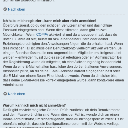
dich an die Board-Administration.
Nach oben
Ich habe mich registriert, kann mich aber nicht anmelden!
Überprüfe zuerst, ob du den richtigen Benutzernamen und das richtige
Passwort eingegeben hast. Wenn diese stimmen, dann gibt es zwei
Möglichkeiten. Wenn
COPPA
aktiviert ist und du angegeben hast, dass du
unter 13 Jahre alt bist, musst du bzw. einer deiner Eltern oder deiner
Erziehungsberechtigten den Anweisungen folgen, die du erhalten hast. Wenn
dies nicht der Fall ist, muss dein Benutzerkonto vielleicht aktiviert werden. Bei
einigen Boards müssen alle neu angemeldeten Mitglieder erst freigeschaltet
werden – entweder musst du dies selbst erledigen oder ein Administrator. Bei
der Registrierung wurde dir mitgeteilt, ob eine Aktivierung nötig ist oder nicht.
Wenn du eine E-Mail erhalten hast, folge den dort enthaltenen Anweisungen.
Ansonsten prüfe, ob du deine E-Mail-Adresse korrekt eingegeben hast oder
die E-Mail von einem Spam-Filter blockiert wurde. Wenn du dir sicher bist,
dass deine E-Mail-Adresse korrekt eingegeben wurde, dann kontaktiere einen
Administrator.
Nach oben
Warum kann ich mich nicht anmelden?
Dafür gibt es viele mögliche Gründe. Prüfe zunächst, ob dein Benutzername
und dein Passwort richtig sind. Wenn dies der Fall ist, wende dich an einen
Board-Administrator, um sicherzugehen, dass du nicht gesperrt wurdest. Es ist
ebenfalls möglich, dass ein Konfigurationsproblem mit der Website vorliegt,