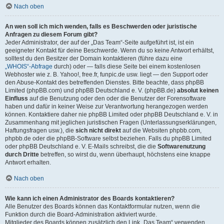
Nach oben
An wen soll ich mich wenden, falls es Beschwerden oder juristische
Anfragen zu diesem Forum gibt?
Jeder Administrator, der auf der „Das Team“-Seite aufgeführt ist, ist ein
geeigneter Kontakt für deine Beschwerde. Wenn du so keine Antwort erhältst,
solltest du den Besitzer der Domain kontaktieren (führe dazu eine
„WHOIS“-Abfrage
durch) oder — falls diese Seite bei einem kostenlosen
Webhoster wie z. B. Yahoo!, free.fr, funpic.de usw. liegt — den Support oder
den Abuse-Kontakt des betreffenden Dienstes. Bitte beachte, dass phpBB
Limited (phpBB.com) und phpBB Deutschland e. V. (phpBB.de)
absolut keinen
Einfluss
auf die Benutzung oder den oder die Benutzer der Forensoftware
haben und dafür in keiner Weise zur Verantwortung herangezogen werden
können. Kontaktiere daher nie phpBB Limited oder phpBB Deutschland e. V. in
Zusammenhang mit jeglichen juristischen Fragen (Unterlassungserklärungen,
Haftungsfragen usw.), die
sich nicht direkt
auf die Websiten phpbb.com,
phpbb.de oder die phpBB-Software selbst beziehen. Falls du phpBB Limited
oder phpBB Deutschland e. V. E-Mails schreibst, die die
Softwarenutzung
durch Dritte
betreffen, so wirst du, wenn überhaupt, höchstens eine knappe
Antwort erhalten.
Nach oben
Wie kann ich einen Administrator des Boards kontaktieren?
Alle Benutzer des Boards können das Kontaktformular nutzen, wenn die
Funktion durch die Board-Administration aktiviert wurde.
Mitglieder des Boards können zusätzlich den Link „Das Team“ verwenden.