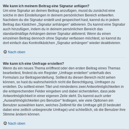
Wie kann ich meinem Beitrag eine Signatur anfügen?
Um eine Signatur an deinen Beitrag anzufügen, musst du zunächst eine
solche in den Einstellungen in deinem persönlichen Bereich entwerfen.
Nachdem du die Signatur erstellt und gespeichert hast, kannst du in jedem
Beitrag das Kästchen „Signatur anhängen“ aktivieren. Du kannst eine Signatur
auch hinzufügen, indem du in deinem persönlichen Bereich das
standardmäßige Anhängen deiner Signatur aktivierst. Wenn du einen
einzelnen Beitrag dennoch ohne Signatur verfassen möchtest, so kannst du
dort einfach das Kontrollkästchen „Signatur anhängen“ wieder deaktivieren.
Nach oben
Wie kann ich eine Umfrage erstellen?
Wenn du ein neues Thema eröffnest oder den ersten Beitrag eines Themas
bearbeitest, findest du ein Register „Umfrage erstellen“ unterhalb des
Formulars zur Beitragserstellung. Solltest du diesen Bereich nicht sehen
können, so hast du wahrscheinlich nicht die Berechtigung, Umfragen zu
erstellen. Du solltest einen Titel und mindestens zwei Antwortmöglichkeiten in
die entsprechenden Felder eingeben und dabei sicherstellen, dass jede
Antwortmöglichkeit in einer eigenen Zeile steht. Du kannst auch unter
„Auswahlmöglichkeiten pro Benutzer“ festlegen, wie viele Optionen ein
Benutzer auswählen kann, welches Zeitlimit für die Umfrage gilt (0 bedeutet
dabei eine zeitlich unbegrenzte Umfrage) und schließlich, ob die Benutzer ihre
Stimme ändern können.
Nach oben