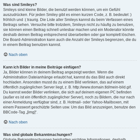
Was sind Smileys?
Smileys sind kleine Bilder, die benutzt werden können, um ein Gefühl
auszudrücken. Für jeden Smiley gibt es einen kurzen Code, z. B. bedeutet :)
fröhlich und :( traurig. Die Liste aller Smileys kannst du beim Verfassen eines
Beitrags sehen. Versuche bitte trotzdem, Smileys nicht zu häufig zu benutzen,
sie können einen Beitrag schnell unlesbar machen und ein Moderator könnte
deshalb deinen Beitrag entsprechend überarbeiten oder gar komplett löschen.
Die Board-Administration kann auch die Anzahl der Smileys begrenzen, die du
in einem Beitrag benutzen kannst.
Nach oben
Kann ich Bilder in meine Beiträge einfügen?
Ja, Bilder können in deinem Beitrag angezeigt werden. Wenn die
Administration Dateianhänge erlaubt hat, kannst du das Bild auch direkt
hochladen. Ansonsten musst du zu einem Bild verlinken, das auf einem
öffentlich zugänglichen Server liegt, z. B. http://www.domain.tld/mein-bild.gif.
Du kannst weder Bilder verlinken, die sich auf deinem eigenen PC befinden
(außer es ist ein öffentlich zugänglicher Server), noch zu Bildern, die nur nach
einer Anmeldung verfügbar sind, z. B. Hotmail- oder Yahoo-Mailboxen, mit
einem Passwort geschützte Seiten usw. Um das Bild anzuzeigen, benutze den
BBCode-Tag „[img]“.
Nach oben
Was sind globale Bekanntmachungen?
Globale Bekanntmachungen beinhalten wichtige Informationen, deshalb