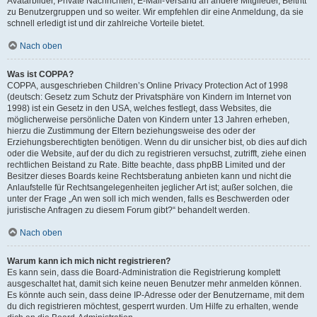
Avatarbilder, Private Nachrichten, E-Mail-Versand an andere Mitglieder, Beitritt
zu Benutzergruppen und so weiter. Wir empfehlen dir eine Anmeldung, da sie
schnell erledigt ist und dir zahlreiche Vorteile bietet.
Nach oben
Was ist COPPA?
COPPA, ausgeschrieben Children’s Online Privacy Protection Act of 1998
(deutsch: Gesetz zum Schutz der Privatsphäre von Kindern im Internet von
1998) ist ein Gesetz in den USA, welches festlegt, dass Websites, die
möglicherweise persönliche Daten von Kindern unter 13 Jahren erheben,
hierzu die Zustimmung der Eltern beziehungsweise des oder der
Erziehungsberechtigten benötigen. Wenn du dir unsicher bist, ob dies auf dich
oder die Website, auf der du dich zu registrieren versuchst, zutrifft, ziehe einen
rechtlichen Beistand zu Rate. Bitte beachte, dass phpBB Limited und der
Besitzer dieses Boards keine Rechtsberatung anbieten kann und nicht die
Anlaufstelle für Rechtsangelegenheiten jeglicher Art ist; außer solchen, die
unter der Frage „An wen soll ich mich wenden, falls es Beschwerden oder
juristische Anfragen zu diesem Forum gibt?“ behandelt werden.
Nach oben
Warum kann ich mich nicht registrieren?
Es kann sein, dass die Board-Administration die Registrierung komplett
ausgeschaltet hat, damit sich keine neuen Benutzer mehr anmelden können.
Es könnte auch sein, dass deine IP-Adresse oder der Benutzername, mit dem
du dich registrieren möchtest, gesperrt wurden. Um Hilfe zu erhalten, wende