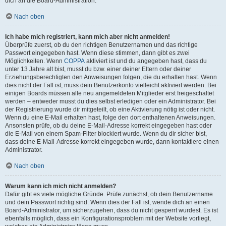
dich an die Board-Administration.
Nach oben
Ich habe mich registriert, kann mich aber nicht anmelden!
Überprüfe zuerst, ob du den richtigen Benutzernamen und das richtige
Passwort eingegeben hast. Wenn diese stimmen, dann gibt es zwei
Möglichkeiten. Wenn
COPPA
aktiviert ist und du angegeben hast, dass du
unter 13 Jahre alt bist, musst du bzw. einer deiner Eltern oder deiner
Erziehungsberechtigten den Anweisungen folgen, die du erhalten hast. Wenn
dies nicht der Fall ist, muss dein Benutzerkonto vielleicht aktiviert werden. Bei
einigen Boards müssen alle neu angemeldeten Mitglieder erst freigeschaltet
werden – entweder musst du dies selbst erledigen oder ein Administrator. Bei
der Registrierung wurde dir mitgeteilt, ob eine Aktivierung nötig ist oder nicht.
Wenn du eine E-Mail erhalten hast, folge den dort enthaltenen Anweisungen.
Ansonsten prüfe, ob du deine E-Mail-Adresse korrekt eingegeben hast oder
die E-Mail von einem Spam-Filter blockiert wurde. Wenn du dir sicher bist,
dass deine E-Mail-Adresse korrekt eingegeben wurde, dann kontaktiere einen
Administrator.
Nach oben
Warum kann ich mich nicht anmelden?
Dafür gibt es viele mögliche Gründe. Prüfe zunächst, ob dein Benutzername
und dein Passwort richtig sind. Wenn dies der Fall ist, wende dich an einen
Board-Administrator, um sicherzugehen, dass du nicht gesperrt wurdest. Es ist
ebenfalls möglich, dass ein Konfigurationsproblem mit der Website vorliegt,