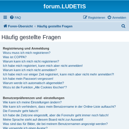
forum.LUDETIS
FAQ
Registrieren
Anmelden
S
Foren-Übersicht
Häufig gestellte Fragen
u
Häufig gestellte Fragen
c
h
Registrierung und Anmeldung
Wozu muss ich mich registrieren?
e
Was ist COPPA?
Warum kann ich mich nicht registrieren?
Ich habe mich registriert, kann mich aber nicht anmelden!
Warum kann ich mich nicht anmelden?
Ich habe mich vor einiger Zeit registriert, kann mich aber nicht mehr anmelden?!
Ich habe mein Passwort vergessen!
Warum werde ich automatisch abgemeldet?
Wozu ist die Funktion „Alle Cookies löschen“?
Benutzerpräferenzen und -einstellungen
Wie kann ich meine Einstellungen ändern?
Wie kann ich verhindern, dass mein Benutzername in der Online-Liste auftaucht?
Die Forenuhr geht falsch!
Ich habe die Zeitzone eingestellt, aber die Forenuhr geht immer noch falsch!
Meine Sprache steht auf diesem Board nicht zur Auswahl!
Was sind das für Bilder, die bei meinem Benutzernamen angezeigt werden?
Wie verwende ich einen Avatar?