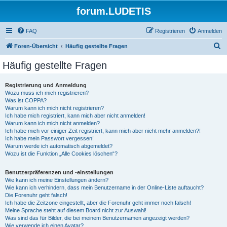
forum.LUDETIS
FAQ
Registrieren
Anmelden
S
Foren-Übersicht
Häufig gestellte Fragen
u
Häufig gestellte Fragen
c
h
Registrierung und Anmeldung
Wozu muss ich mich registrieren?
e
Was ist COPPA?
Warum kann ich mich nicht registrieren?
Ich habe mich registriert, kann mich aber nicht anmelden!
Warum kann ich mich nicht anmelden?
Ich habe mich vor einiger Zeit registriert, kann mich aber nicht mehr anmelden?!
Ich habe mein Passwort vergessen!
Warum werde ich automatisch abgemeldet?
Wozu ist die Funktion „Alle Cookies löschen“?
Benutzerpräferenzen und -einstellungen
Wie kann ich meine Einstellungen ändern?
Wie kann ich verhindern, dass mein Benutzername in der Online-Liste auftaucht?
Die Forenuhr geht falsch!
Ich habe die Zeitzone eingestellt, aber die Forenuhr geht immer noch falsch!
Meine Sprache steht auf diesem Board nicht zur Auswahl!
Was sind das für Bilder, die bei meinem Benutzernamen angezeigt werden?
Wie verwende ich einen Avatar?