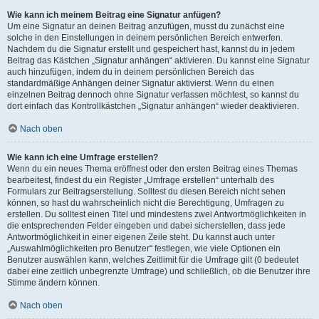
Wie kann ich meinem Beitrag eine Signatur anfügen?
Um eine Signatur an deinen Beitrag anzufügen, musst du zunächst eine
solche in den Einstellungen in deinem persönlichen Bereich entwerfen.
Nachdem du die Signatur erstellt und gespeichert hast, kannst du in jedem
Beitrag das Kästchen „Signatur anhängen“ aktivieren. Du kannst eine Signatur
auch hinzufügen, indem du in deinem persönlichen Bereich das
standardmäßige Anhängen deiner Signatur aktivierst. Wenn du einen
einzelnen Beitrag dennoch ohne Signatur verfassen möchtest, so kannst du
dort einfach das Kontrollkästchen „Signatur anhängen“ wieder deaktivieren.
Nach oben
Wie kann ich eine Umfrage erstellen?
Wenn du ein neues Thema eröffnest oder den ersten Beitrag eines Themas
bearbeitest, findest du ein Register „Umfrage erstellen“ unterhalb des
Formulars zur Beitragserstellung. Solltest du diesen Bereich nicht sehen
können, so hast du wahrscheinlich nicht die Berechtigung, Umfragen zu
erstellen. Du solltest einen Titel und mindestens zwei Antwortmöglichkeiten in
die entsprechenden Felder eingeben und dabei sicherstellen, dass jede
Antwortmöglichkeit in einer eigenen Zeile steht. Du kannst auch unter
„Auswahlmöglichkeiten pro Benutzer“ festlegen, wie viele Optionen ein
Benutzer auswählen kann, welches Zeitlimit für die Umfrage gilt (0 bedeutet
dabei eine zeitlich unbegrenzte Umfrage) und schließlich, ob die Benutzer ihre
Stimme ändern können.
Nach oben