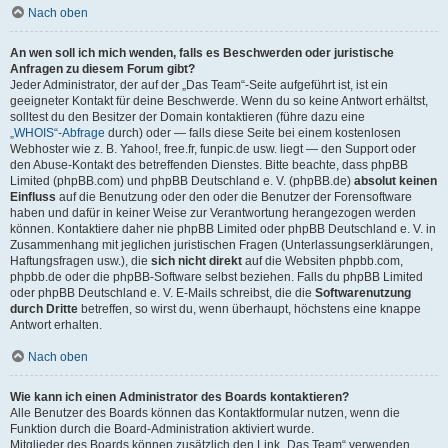
Nach oben
An wen soll ich mich wenden, falls es Beschwerden oder juristische
Anfragen zu diesem Forum gibt?
Jeder Administrator, der auf der „Das Team“-Seite aufgeführt ist, ist ein
geeigneter Kontakt für deine Beschwerde. Wenn du so keine Antwort erhältst,
solltest du den Besitzer der Domain kontaktieren (führe dazu eine
„WHOIS“-Abfrage
durch) oder — falls diese Seite bei einem kostenlosen
Webhoster wie z. B. Yahoo!, free.fr, funpic.de usw. liegt — den Support oder
den Abuse-Kontakt des betreffenden Dienstes. Bitte beachte, dass phpBB
Limited (phpBB.com) und phpBB Deutschland e. V. (phpBB.de)
absolut keinen
Einfluss
auf die Benutzung oder den oder die Benutzer der Forensoftware
haben und dafür in keiner Weise zur Verantwortung herangezogen werden
können. Kontaktiere daher nie phpBB Limited oder phpBB Deutschland e. V. in
Zusammenhang mit jeglichen juristischen Fragen (Unterlassungserklärungen,
Haftungsfragen usw.), die
sich nicht direkt
auf die Websiten phpbb.com,
phpbb.de oder die phpBB-Software selbst beziehen. Falls du phpBB Limited
oder phpBB Deutschland e. V. E-Mails schreibst, die die
Softwarenutzung
durch Dritte
betreffen, so wirst du, wenn überhaupt, höchstens eine knappe
Antwort erhalten.
Nach oben
Wie kann ich einen Administrator des Boards kontaktieren?
Alle Benutzer des Boards können das Kontaktformular nutzen, wenn die
Funktion durch die Board-Administration aktiviert wurde.
Mitglieder des Boards können zusätzlich den Link „Das Team“ verwenden.