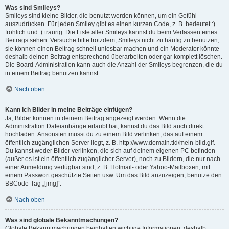
Was sind Smileys?
Smileys sind kleine Bilder, die benutzt werden können, um ein Gefühl
auszudrücken. Für jeden Smiley gibt es einen kurzen Code, z. B. bedeutet :)
fröhlich und :( traurig. Die Liste aller Smileys kannst du beim Verfassen eines
Beitrags sehen. Versuche bitte trotzdem, Smileys nicht zu häufig zu benutzen,
sie können einen Beitrag schnell unlesbar machen und ein Moderator könnte
deshalb deinen Beitrag entsprechend überarbeiten oder gar komplett löschen.
Die Board-Administration kann auch die Anzahl der Smileys begrenzen, die du
in einem Beitrag benutzen kannst.
Nach oben
Kann ich Bilder in meine Beiträge einfügen?
Ja, Bilder können in deinem Beitrag angezeigt werden. Wenn die
Administration Dateianhänge erlaubt hat, kannst du das Bild auch direkt
hochladen. Ansonsten musst du zu einem Bild verlinken, das auf einem
öffentlich zugänglichen Server liegt, z. B. http://www.domain.tld/mein-bild.gif.
Du kannst weder Bilder verlinken, die sich auf deinem eigenen PC befinden
(außer es ist ein öffentlich zugänglicher Server), noch zu Bildern, die nur nach
einer Anmeldung verfügbar sind, z. B. Hotmail- oder Yahoo-Mailboxen, mit
einem Passwort geschützte Seiten usw. Um das Bild anzuzeigen, benutze den
BBCode-Tag „[img]“.
Nach oben
Was sind globale Bekanntmachungen?
Globale Bekanntmachungen beinhalten wichtige Informationen, deshalb