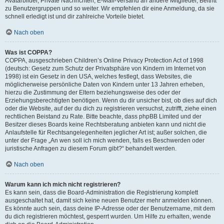
Avatarbilder, Private Nachrichten, E-Mail-Versand an andere Mitglieder, Beitritt
zu Benutzergruppen und so weiter. Wir empfehlen dir eine Anmeldung, da sie
schnell erledigt ist und dir zahlreiche Vorteile bietet.
Nach oben
Was ist COPPA?
COPPA, ausgeschrieben Children’s Online Privacy Protection Act of 1998
(deutsch: Gesetz zum Schutz der Privatsphäre von Kindern im Internet von
1998) ist ein Gesetz in den USA, welches festlegt, dass Websites, die
möglicherweise persönliche Daten von Kindern unter 13 Jahren erheben,
hierzu die Zustimmung der Eltern beziehungsweise des oder der
Erziehungsberechtigten benötigen. Wenn du dir unsicher bist, ob dies auf dich
oder die Website, auf der du dich zu registrieren versuchst, zutrifft, ziehe einen
rechtlichen Beistand zu Rate. Bitte beachte, dass phpBB Limited und der
Besitzer dieses Boards keine Rechtsberatung anbieten kann und nicht die
Anlaufstelle für Rechtsangelegenheiten jeglicher Art ist; außer solchen, die
unter der Frage „An wen soll ich mich wenden, falls es Beschwerden oder
juristische Anfragen zu diesem Forum gibt?“ behandelt werden.
Nach oben
Warum kann ich mich nicht registrieren?
Es kann sein, dass die Board-Administration die Registrierung komplett
ausgeschaltet hat, damit sich keine neuen Benutzer mehr anmelden können.
Es könnte auch sein, dass deine IP-Adresse oder der Benutzername, mit dem
du dich registrieren möchtest, gesperrt wurden. Um Hilfe zu erhalten, wende