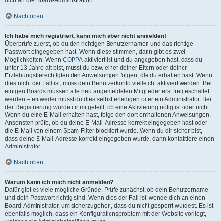
dich an die Board-Administration.
Nach oben
Ich habe mich registriert, kann mich aber nicht anmelden!
Überprüfe zuerst, ob du den richtigen Benutzernamen und das richtige
Passwort eingegeben hast. Wenn diese stimmen, dann gibt es zwei
Möglichkeiten. Wenn
COPPA
aktiviert ist und du angegeben hast, dass du
unter 13 Jahre alt bist, musst du bzw. einer deiner Eltern oder deiner
Erziehungsberechtigten den Anweisungen folgen, die du erhalten hast. Wenn
dies nicht der Fall ist, muss dein Benutzerkonto vielleicht aktiviert werden. Bei
einigen Boards müssen alle neu angemeldeten Mitglieder erst freigeschaltet
werden – entweder musst du dies selbst erledigen oder ein Administrator. Bei
der Registrierung wurde dir mitgeteilt, ob eine Aktivierung nötig ist oder nicht.
Wenn du eine E-Mail erhalten hast, folge den dort enthaltenen Anweisungen.
Ansonsten prüfe, ob du deine E-Mail-Adresse korrekt eingegeben hast oder
die E-Mail von einem Spam-Filter blockiert wurde. Wenn du dir sicher bist,
dass deine E-Mail-Adresse korrekt eingegeben wurde, dann kontaktiere einen
Administrator.
Nach oben
Warum kann ich mich nicht anmelden?
Dafür gibt es viele mögliche Gründe. Prüfe zunächst, ob dein Benutzername
und dein Passwort richtig sind. Wenn dies der Fall ist, wende dich an einen
Board-Administrator, um sicherzugehen, dass du nicht gesperrt wurdest. Es ist
ebenfalls möglich, dass ein Konfigurationsproblem mit der Website vorliegt,