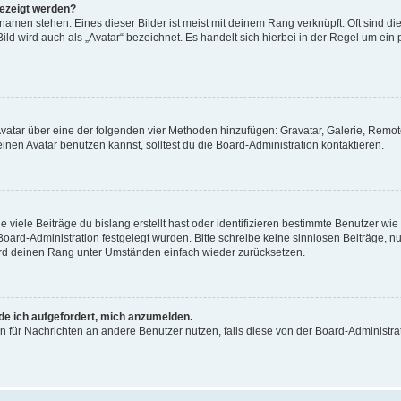
gezeigt werden?
amen stehen. Eines dieser Bilder ist meist mit deinem Rang verknüpft: Oft sind di
ld wird auch als „Avatar“ bezeichnet. Es handelt sich hierbei in der Regel um ein
 Avatar über eine der folgenden vier Methoden hinzufügen: Gravatar, Galerie, Rem
en Avatar benutzen kannst, solltest du die Board-Administration kontaktieren.
viele Beiträge du bislang erstellt hast oder identifizieren bestimmte Benutzer w
 Board-Administration festgelegt wurden. Bitte schreibe keine sinnlosen Beiträge
wird deinen Rang unter Umständen einfach wieder zurücksetzen.
rde ich aufgefordert, mich anzumelden.
ion für Nachrichten an andere Benutzer nutzen, falls diese von der Board-Administ