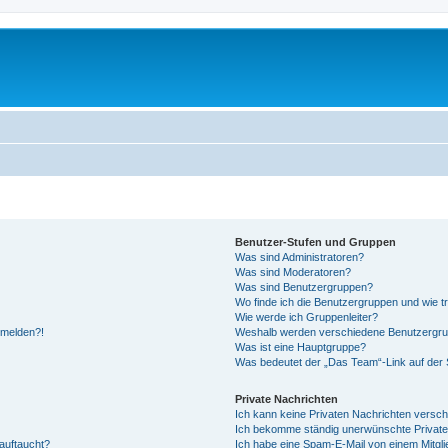
Benutzer-Stufen und Gruppen
Was sind Administratoren?
Was sind Moderatoren?
Was sind Benutzergruppen?
Wo finde ich die Benutzergruppen und wie tr
Wie werde ich Gruppenleiter?
anmelden?!
Weshalb werden verschiedene Benutzergrupp
Was ist eine Hauptgruppe?
Was bedeutet der „Das Team“-Link auf der S
Private Nachrichten
Ich kann keine Privaten Nachrichten versch
Ich bekomme ständig unerwünschte Private
auftaucht?
Ich habe eine Spam-E-Mail von einem Mitgli