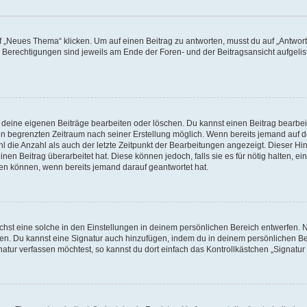
„Neues Thema“ klicken. Um auf einen Beitrag zu antworten, musst du auf „Antworte
e Berechtigungen sind jeweils am Ende der Foren- und der Beitragsansicht aufgeliste
r deine eigenen Beiträge bearbeiten oder löschen. Du kannst einen Beitrag bearbe
inen begrenzten Zeitraum nach seiner Erstellung möglich. Wenn bereits jemand auf de
 die Anzahl als auch der letzte Zeitpunkt der Bearbeitungen angezeigt. Dieser Hi
en Beitrag überarbeitet hat. Diese können jedoch, falls sie es für nötig halten, ei
hen können, wenn bereits jemand darauf geantwortet hat.
st eine solche in den Einstellungen in deinem persönlichen Bereich entwerfen. Na
eren. Du kannst eine Signatur auch hinzufügen, indem du in deinem persönlichen 
atur verfassen möchtest, so kannst du dort einfach das Kontrollkästchen „Signatu