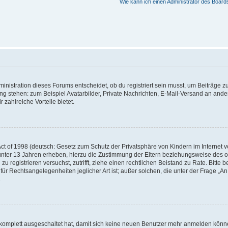
Wie kann ich einen Administrator des Board
istration dieses Forums entscheidet, ob du registriert sein musst, um Beiträge zu s
ung stehen: zum Beispiel Avatarbilder, Private Nachrichten, E-Mail-Versand an ander
 zahlreiche Vorteile bietet.
t of 1998 (deutsch: Gesetz zum Schutz der Privatsphäre von Kindern im Internet vo
unter 13 Jahren erheben, hierzu die Zustimmung der Eltern beziehungsweise des o
h zu registrieren versuchst, zutrifft, ziehe einen rechtlichen Beistand zu Rate. Bit
für Rechtsangelegenheiten jeglicher Art ist; außer solchen, die unter der Frage „
.
g komplett ausgeschaltet hat, damit sich keine neuen Benutzer mehr anmelden könn