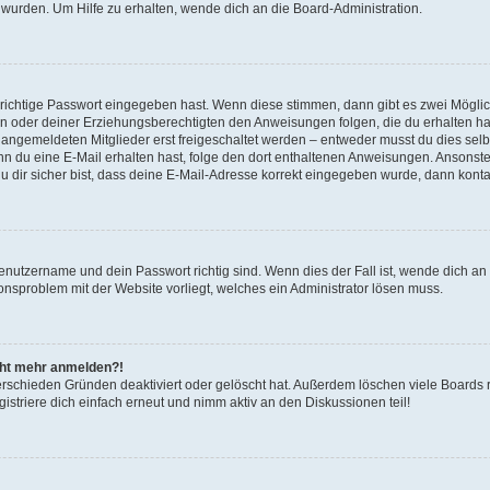
 wurden. Um Hilfe zu erhalten, wende dich an die Board-Administration.
 richtige Passwort eingegeben hast. Wenn diese stimmen, dann gibt es zwei Mögl
tern oder deiner Erziehungsberechtigten den Anweisungen folgen, die du erhalten ha
u angemeldeten Mitglieder erst freigeschaltet werden – entweder musst du dies selbs
. Wenn du eine E-Mail erhalten hast, folge den dort enthaltenen Anweisungen. Ansons
 dir sicher bist, dass deine E-Mail-Adresse korrekt eingegeben wurde, dann kontak
Benutzername und dein Passwort richtig sind. Wenn dies der Fall ist, wende dich a
ionsproblem mit der Website vorliegt, welches ein Administrator lösen muss.
icht mehr anmelden?!
erschieden Gründen deaktiviert oder gelöscht hat. Außerdem löschen viele Boards r
triere dich einfach erneut und nimm aktiv an den Diskussionen teil!