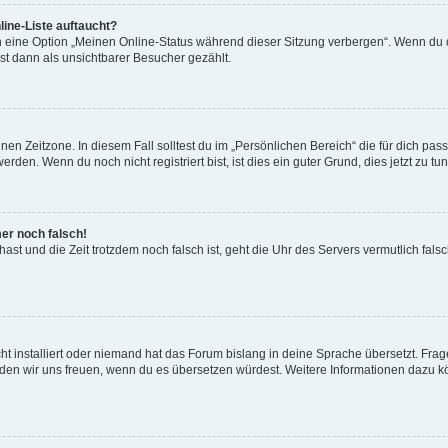
ine-Liste auftaucht?
n eine Option „Meinen Online-Status während dieser Sitzung verbergen“. Wenn du d
st dann als unsichtbarer Besucher gezählt.
en Zeitzone. In diesem Fall solltest du im „Persönlichen Bereich“ die für dich passe
den. Wenn du noch nicht registriert bist, ist dies ein guter Grund, dies jetzt zu tun
mer noch falsch!
t hast und die Zeit trotzdem noch falsch ist, geht die Uhr des Servers vermutlich fal
t installiert oder niemand hat das Forum bislang in deine Sprache übersetzt. Frag
, würden wir uns freuen, wenn du es übersetzen würdest. Weitere Informationen dazu