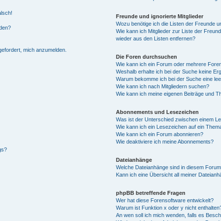
alsch!
Freunde und ignorierte Mitglieder
Wozu benötige ich die Listen der Freunde un
rden?
Wie kann ich Mitglieder zur Liste der Freund
wieder aus den Listen entfernen?
fgefordert, mich anzumelden.
Die Foren durchsuchen
Wie kann ich ein Forum oder mehrere For
Weshalb erhalte ich bei der Suche keine Er
Warum bekomme ich bei der Suche eine lee
Wie kann ich nach Mitgliedern suchen?
Wie kann ich meine eigenen Beiträge und T
Abonnements und Lesezeichen
Was ist der Unterschied zwischen einem L
Wie kann ich ein Lesezeichen auf ein Them
Wie kann ich ein Forum abonnieren?
Wie deaktiviere ich meine Abonnements?
gs?
Dateianhänge
Welche Dateianhänge sind in diesem Forum
Kann ich eine Übersicht all meiner Dateian
phpBB betreffende Fragen
Wer hat diese Forensoftware entwickelt?
Warum ist Funktion x oder y nicht enthalten
An wen soll ich mich wenden, falls es Besc