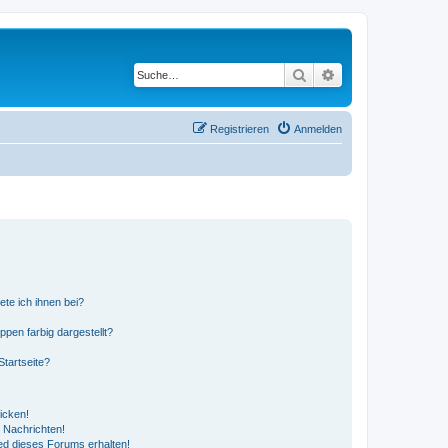
Suche
Erweiterte Suche
Registrieren
Anmelden
ete ich ihnen bei?
en farbig dargestellt?
tartseite?
icken!
 Nachrichten!
ed dieses Forums erhalten!