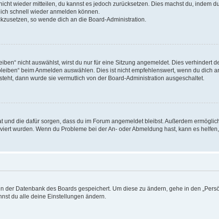
 nicht wieder mitteilen, du kannst es jedoch zurücksetzen. Dies machst du, indem 
 dich schnell wieder anmelden können.
ückzusetzen, so wende dich an die Board-Administration.
en“ nicht auswählst, wirst du nur für eine Sitzung angemeldet. Dies verhindert 
leiben“ beim Anmelden auswählen. Dies ist nicht empfehlenswert, wenn du dich an
 steht, dann wurde sie vermutlich von der Board-Administration ausgeschaltet.
 hat und die dafür sorgen, dass du im Forum angemeldet bleibst. Außerdem ermögli
tiviert wurden. Wenn du Probleme bei der An- oder Abmeldung hast, kann es helfen
n in der Datenbank des Boards gespeichert. Um diese zu ändern, gehe in den „Persö
nst du alle deine Einstellungen ändern.