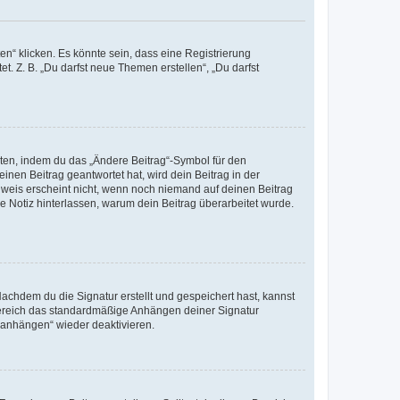
n“ klicken. Es könnte sein, dass eine Registrierung
t. Z. B. „Du darfst neue Themen erstellen“, „Du darfst
iten, indem du das „Ändere Beitrag“-Symbol für den
inen Beitrag geantwortet hat, wird dein Beitrag in der
nweis erscheint nicht, wenn noch niemand auf deinen Beitrag
ne Notiz hinterlassen, warum dein Beitrag überarbeitet wurde.
chdem du die Signatur erstellt und gespeichert hast, kannst
Bereich das standardmäßige Anhängen deiner Signatur
r anhängen“ wieder deaktivieren.