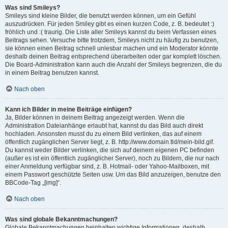
Was sind Smileys?
Smileys sind kleine Bilder, die benutzt werden können, um ein Gefühl
auszudrücken. Für jeden Smiley gibt es einen kurzen Code, z. B. bedeutet :)
fröhlich und :( traurig. Die Liste aller Smileys kannst du beim Verfassen eines
Beitrags sehen. Versuche bitte trotzdem, Smileys nicht zu häufig zu benutzen,
sie können einen Beitrag schnell unlesbar machen und ein Moderator könnte
deshalb deinen Beitrag entsprechend überarbeiten oder gar komplett löschen.
Die Board-Administration kann auch die Anzahl der Smileys begrenzen, die du
in einem Beitrag benutzen kannst.
Nach oben
Kann ich Bilder in meine Beiträge einfügen?
Ja, Bilder können in deinem Beitrag angezeigt werden. Wenn die
Administration Dateianhänge erlaubt hat, kannst du das Bild auch direkt
hochladen. Ansonsten musst du zu einem Bild verlinken, das auf einem
öffentlich zugänglichen Server liegt, z. B. http://www.domain.tld/mein-bild.gif.
Du kannst weder Bilder verlinken, die sich auf deinem eigenen PC befinden
(außer es ist ein öffentlich zugänglicher Server), noch zu Bildern, die nur nach
einer Anmeldung verfügbar sind, z. B. Hotmail- oder Yahoo-Mailboxen, mit
einem Passwort geschützte Seiten usw. Um das Bild anzuzeigen, benutze den
BBCode-Tag „[img]“.
Nach oben
Was sind globale Bekanntmachungen?
Globale Bekanntmachungen beinhalten wichtige Informationen, deshalb