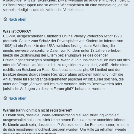
Avatarbilder, Private Nachrichten, E-Mail-Versand an andere Mitglieder, Beitritt
zu Benutzergruppen und so weiter. Wir empfehlen dir eine Anmeldung, da sie
schnell erledigt ist und dir zahlreiche Vorteile bietet.
Nach oben
Was ist COPPA?
COPPA, ausgeschrieben Children’s Online Privacy Protection Act of 1998
(deutsch: Gesetz zum Schutz der Privatsphäre von Kindern im Internet von
1998) ist ein Gesetz in den USA, welches festlegt, dass Websites, die
möglicherweise persönliche Daten von Kindern unter 13 Jahren erheben,
hierzu die Zustimmung der Eltern beziehungsweise des oder der
Erziehungsberechtigten benötigen. Wenn du dir unsicher bist, ob dies auf dich
oder die Website, auf der du dich zu registrieren versuchst, zutrifft, ziehe einen
rechtlichen Beistand zu Rate. Bitte beachte, dass phpBB Limited und der
Besitzer dieses Boards keine Rechtsberatung anbieten kann und nicht die
Anlaufstelle für Rechtsangelegenheiten jeglicher Art ist; außer solchen, die
unter der Frage „An wen soll ich mich wenden, falls es Beschwerden oder
juristische Anfragen zu diesem Forum gibt?“ behandelt werden.
Nach oben
Warum kann ich mich nicht registrieren?
Es kann sein, dass die Board-Administration die Registrierung komplett
ausgeschaltet hat, damit sich keine neuen Benutzer mehr anmelden können.
Es könnte auch sein, dass deine IP-Adresse oder der Benutzername, mit dem
du dich registrieren möchtest, gesperrt wurden. Um Hilfe zu erhalten, wende