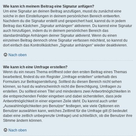
Wie kann ich meinem Beitrag eine Signatur anfügen?
Um eine Signatur an deinen Beitrag anzufügen, musst du zunächst eine
solche in den Einstellungen in deinem persönlichen Bereich entwerfen.
Nachdem du die Signatur erstellt und gespeichert hast, kannst du in jedem
Beitrag das Kästchen „Signatur anhängen“ aktivieren. Du kannst eine Signatur
auch hinzufügen, indem du in deinem persönlichen Bereich das
standardmäßige Anhängen deiner Signatur aktivierst. Wenn du einen
einzelnen Beitrag dennoch ohne Signatur verfassen möchtest, so kannst du
dort einfach das Kontrollkästchen „Signatur anhängen“ wieder deaktivieren.
Nach oben
Wie kann ich eine Umfrage erstellen?
Wenn du ein neues Thema eröffnest oder den ersten Beitrag eines Themas
bearbeitest, findest du ein Register „Umfrage erstellen“ unterhalb des
Formulars zur Beitragserstellung. Solltest du diesen Bereich nicht sehen
können, so hast du wahrscheinlich nicht die Berechtigung, Umfragen zu
erstellen. Du solltest einen Titel und mindestens zwei Antwortmöglichkeiten in
die entsprechenden Felder eingeben und dabei sicherstellen, dass jede
Antwortmöglichkeit in einer eigenen Zeile steht. Du kannst auch unter
„Auswahlmöglichkeiten pro Benutzer“ festlegen, wie viele Optionen ein
Benutzer auswählen kann, welches Zeitlimit für die Umfrage gilt (0 bedeutet
dabei eine zeitlich unbegrenzte Umfrage) und schließlich, ob die Benutzer ihre
Stimme ändern können.
Nach oben