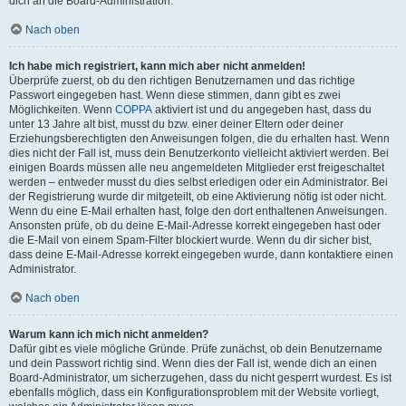
dich an die Board-Administration.
Nach oben
Ich habe mich registriert, kann mich aber nicht anmelden!
Überprüfe zuerst, ob du den richtigen Benutzernamen und das richtige
Passwort eingegeben hast. Wenn diese stimmen, dann gibt es zwei
Möglichkeiten. Wenn
COPPA
aktiviert ist und du angegeben hast, dass du
unter 13 Jahre alt bist, musst du bzw. einer deiner Eltern oder deiner
Erziehungsberechtigten den Anweisungen folgen, die du erhalten hast. Wenn
dies nicht der Fall ist, muss dein Benutzerkonto vielleicht aktiviert werden. Bei
einigen Boards müssen alle neu angemeldeten Mitglieder erst freigeschaltet
werden – entweder musst du dies selbst erledigen oder ein Administrator. Bei
der Registrierung wurde dir mitgeteilt, ob eine Aktivierung nötig ist oder nicht.
Wenn du eine E-Mail erhalten hast, folge den dort enthaltenen Anweisungen.
Ansonsten prüfe, ob du deine E-Mail-Adresse korrekt eingegeben hast oder
die E-Mail von einem Spam-Filter blockiert wurde. Wenn du dir sicher bist,
dass deine E-Mail-Adresse korrekt eingegeben wurde, dann kontaktiere einen
Administrator.
Nach oben
Warum kann ich mich nicht anmelden?
Dafür gibt es viele mögliche Gründe. Prüfe zunächst, ob dein Benutzername
und dein Passwort richtig sind. Wenn dies der Fall ist, wende dich an einen
Board-Administrator, um sicherzugehen, dass du nicht gesperrt wurdest. Es ist
ebenfalls möglich, dass ein Konfigurationsproblem mit der Website vorliegt,