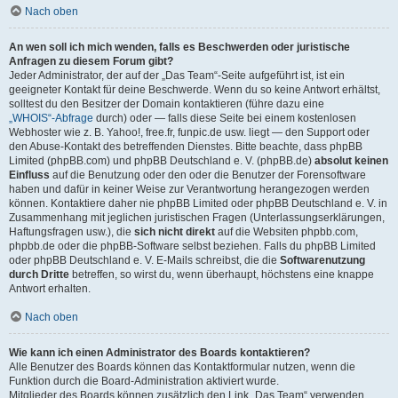
Nach oben
An wen soll ich mich wenden, falls es Beschwerden oder juristische
Anfragen zu diesem Forum gibt?
Jeder Administrator, der auf der „Das Team“-Seite aufgeführt ist, ist ein
geeigneter Kontakt für deine Beschwerde. Wenn du so keine Antwort erhältst,
solltest du den Besitzer der Domain kontaktieren (führe dazu eine
„WHOIS“-Abfrage
durch) oder — falls diese Seite bei einem kostenlosen
Webhoster wie z. B. Yahoo!, free.fr, funpic.de usw. liegt — den Support oder
den Abuse-Kontakt des betreffenden Dienstes. Bitte beachte, dass phpBB
Limited (phpBB.com) und phpBB Deutschland e. V. (phpBB.de)
absolut keinen
Einfluss
auf die Benutzung oder den oder die Benutzer der Forensoftware
haben und dafür in keiner Weise zur Verantwortung herangezogen werden
können. Kontaktiere daher nie phpBB Limited oder phpBB Deutschland e. V. in
Zusammenhang mit jeglichen juristischen Fragen (Unterlassungserklärungen,
Haftungsfragen usw.), die
sich nicht direkt
auf die Websiten phpbb.com,
phpbb.de oder die phpBB-Software selbst beziehen. Falls du phpBB Limited
oder phpBB Deutschland e. V. E-Mails schreibst, die die
Softwarenutzung
durch Dritte
betreffen, so wirst du, wenn überhaupt, höchstens eine knappe
Antwort erhalten.
Nach oben
Wie kann ich einen Administrator des Boards kontaktieren?
Alle Benutzer des Boards können das Kontaktformular nutzen, wenn die
Funktion durch die Board-Administration aktiviert wurde.
Mitglieder des Boards können zusätzlich den Link „Das Team“ verwenden.