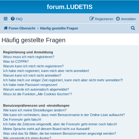
forum.LUDETIS
FAQ
Registrieren
Anmelden
S
Foren-Übersicht
Häufig gestellte Fragen
u
Häufig gestellte Fragen
c
h
Registrierung und Anmeldung
Wozu muss ich mich registrieren?
e
Was ist COPPA?
Warum kann ich mich nicht registrieren?
Ich habe mich registriert, kann mich aber nicht anmelden!
Warum kann ich mich nicht anmelden?
Ich habe mich vor einiger Zeit registriert, kann mich aber nicht mehr anmelden?!
Ich habe mein Passwort vergessen!
Warum werde ich automatisch abgemeldet?
Wozu ist die Funktion „Alle Cookies löschen“?
Benutzerpräferenzen und -einstellungen
Wie kann ich meine Einstellungen ändern?
Wie kann ich verhindern, dass mein Benutzername in der Online-Liste auftaucht?
Die Forenuhr geht falsch!
Ich habe die Zeitzone eingestellt, aber die Forenuhr geht immer noch falsch!
Meine Sprache steht auf diesem Board nicht zur Auswahl!
Was sind das für Bilder, die bei meinem Benutzernamen angezeigt werden?
Wie verwende ich einen Avatar?