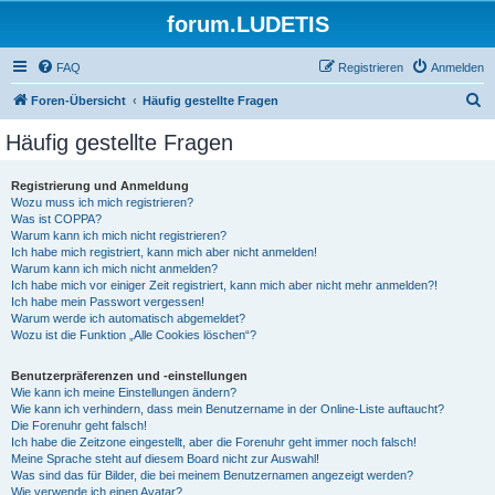
forum.LUDETIS
FAQ
Registrieren
Anmelden
S
Foren-Übersicht
Häufig gestellte Fragen
u
Häufig gestellte Fragen
c
h
Registrierung und Anmeldung
Wozu muss ich mich registrieren?
e
Was ist COPPA?
Warum kann ich mich nicht registrieren?
Ich habe mich registriert, kann mich aber nicht anmelden!
Warum kann ich mich nicht anmelden?
Ich habe mich vor einiger Zeit registriert, kann mich aber nicht mehr anmelden?!
Ich habe mein Passwort vergessen!
Warum werde ich automatisch abgemeldet?
Wozu ist die Funktion „Alle Cookies löschen“?
Benutzerpräferenzen und -einstellungen
Wie kann ich meine Einstellungen ändern?
Wie kann ich verhindern, dass mein Benutzername in der Online-Liste auftaucht?
Die Forenuhr geht falsch!
Ich habe die Zeitzone eingestellt, aber die Forenuhr geht immer noch falsch!
Meine Sprache steht auf diesem Board nicht zur Auswahl!
Was sind das für Bilder, die bei meinem Benutzernamen angezeigt werden?
Wie verwende ich einen Avatar?