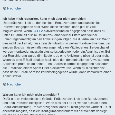
dich an die Board-Administration.
Nach oben
Ich habe mich registriert, kann mich aber nicht anmelden!
Überprüfe zuerst, ob du den richtigen Benutzernamen und das richtige
Passwort eingegeben hast. Wenn diese stimmen, dann gibt es zwei
Möglichkeiten. Wenn
COPPA
aktiviert ist und du angegeben hast, dass du
unter 13 Jahre alt bist, musst du bzw. einer deiner Eltern oder deiner
Erziehungsberechtigten den Anweisungen folgen, die du erhalten hast. Wenn
dies nicht der Fall ist, muss dein Benutzerkonto vielleicht aktiviert werden. Bei
einigen Boards müssen alle neu angemeldeten Mitglieder erst freigeschaltet
werden – entweder musst du dies selbst erledigen oder ein Administrator. Bei
der Registrierung wurde dir mitgeteilt, ob eine Aktivierung nötig ist oder nicht.
Wenn du eine E-Mail erhalten hast, folge den dort enthaltenen Anweisungen.
Ansonsten prüfe, ob du deine E-Mail-Adresse korrekt eingegeben hast oder
die E-Mail von einem Spam-Filter blockiert wurde. Wenn du dir sicher bist,
dass deine E-Mail-Adresse korrekt eingegeben wurde, dann kontaktiere einen
Administrator.
Nach oben
Warum kann ich mich nicht anmelden?
Dafür gibt es viele mögliche Gründe. Prüfe zunächst, ob dein Benutzername
und dein Passwort richtig sind. Wenn dies der Fall ist, wende dich an einen
Board-Administrator, um sicherzugehen, dass du nicht gesperrt wurdest. Es ist
ebenfalls möglich, dass ein Konfigurationsproblem mit der Website vorliegt,