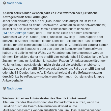
Nach oben
An wen soll ich mich wenden, falls es Beschwerden oder juristische
Anfragen zu diesem Forum gibt?
Jeder Administrator, der auf der „Das Team“-Seite aufgeführt ist, ist ein
geeigneter Kontakt für deine Beschwerde. Wenn du so keine Antwort erhältst,
solltest du den Besitzer der Domain kontaktieren (führe dazu eine
„WHOIS“-Abfrage
durch) oder — falls diese Seite bei einem kostenlosen
Webhoster wie z. B. Yahoo!, free.fr, funpic.de usw. liegt — den Support oder
den Abuse-Kontakt des betreffenden Dienstes. Bitte beachte, dass phpBB
Limited (phpBB.com) und phpBB Deutschland e. V. (phpBB.de)
absolut keinen
Einfluss
auf die Benutzung oder den oder die Benutzer der Forensoftware
haben und dafür in keiner Weise zur Verantwortung herangezogen werden
können. Kontaktiere daher nie phpBB Limited oder phpBB Deutschland e. V. in
Zusammenhang mit jeglichen juristischen Fragen (Unterlassungserklärungen,
Haftungsfragen usw.), die
sich nicht direkt
auf die Websiten phpbb.com,
phpbb.de oder die phpBB-Software selbst beziehen. Falls du phpBB Limited
oder phpBB Deutschland e. V. E-Mails schreibst, die die
Softwarenutzung
durch Dritte
betreffen, so wirst du, wenn überhaupt, höchstens eine knappe
Antwort erhalten.
Nach oben
Wie kann ich einen Administrator des Boards kontaktieren?
Alle Benutzer des Boards können das Kontaktformular nutzen, wenn die
Funktion durch die Board-Administration aktiviert wurde.
Mitglieder des Boards können zusätzlich den Link „Das Team“ verwenden.