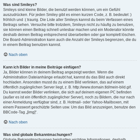
Was sind Smileys?
Smileys sind kleine Bilder, die benutzt werden können, um ein Gefühl
auszudrücken. Für jeden Smiley gibt es einen kurzen Code, z. B. bedeutet :)
fröhlich und :( traurig. Die Liste aller Smileys kannst du beim Verfassen eines
Beitrags sehen. Versuche bitte trotzdem, Smileys nicht zu häufig zu benutzen,
sie können einen Beitrag schnell unlesbar machen und ein Moderator könnte
deshalb deinen Beitrag entsprechend überarbeiten oder gar komplett löschen.
Die Board-Administration kann auch die Anzahl der Smileys begrenzen, die du
in einem Beitrag benutzen kannst.
Nach oben
Kann ich Bilder in meine Beiträge einfügen?
Ja, Bilder können in deinem Beitrag angezeigt werden. Wenn die
Administration Dateianhänge erlaubt hat, kannst du das Bild auch direkt
hochladen. Ansonsten musst du zu einem Bild verlinken, das auf einem
öffentlich zugänglichen Server liegt, z. B. http://www.domain.tld/mein-bild.gif.
Du kannst weder Bilder verlinken, die sich auf deinem eigenen PC befinden
(außer es ist ein öffentlich zugänglicher Server), noch zu Bildern, die nur nach
einer Anmeldung verfügbar sind, z. B. Hotmail- oder Yahoo-Mailboxen, mit
einem Passwort geschützte Seiten usw. Um das Bild anzuzeigen, benutze den
BBCode-Tag „[img]“.
Nach oben
Was sind globale Bekanntmachungen?
Globale Bekanntmachungen beinhalten wichtige Informationen, deshalb