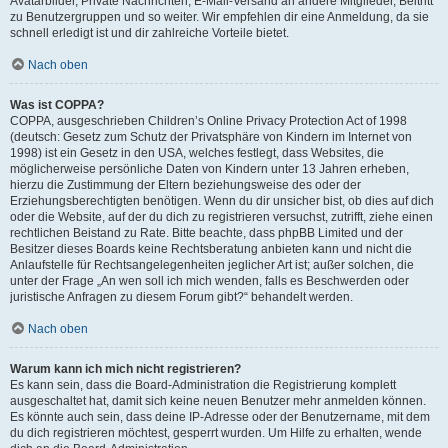
Avatarbilder, Private Nachrichten, E-Mail-Versand an andere Mitglieder, Beitritt
zu Benutzergruppen und so weiter. Wir empfehlen dir eine Anmeldung, da sie
schnell erledigt ist und dir zahlreiche Vorteile bietet.
Nach oben
Was ist COPPA?
COPPA, ausgeschrieben Children’s Online Privacy Protection Act of 1998
(deutsch: Gesetz zum Schutz der Privatsphäre von Kindern im Internet von
1998) ist ein Gesetz in den USA, welches festlegt, dass Websites, die
möglicherweise persönliche Daten von Kindern unter 13 Jahren erheben,
hierzu die Zustimmung der Eltern beziehungsweise des oder der
Erziehungsberechtigten benötigen. Wenn du dir unsicher bist, ob dies auf dich
oder die Website, auf der du dich zu registrieren versuchst, zutrifft, ziehe einen
rechtlichen Beistand zu Rate. Bitte beachte, dass phpBB Limited und der
Besitzer dieses Boards keine Rechtsberatung anbieten kann und nicht die
Anlaufstelle für Rechtsangelegenheiten jeglicher Art ist; außer solchen, die
unter der Frage „An wen soll ich mich wenden, falls es Beschwerden oder
juristische Anfragen zu diesem Forum gibt?“ behandelt werden.
Nach oben
Warum kann ich mich nicht registrieren?
Es kann sein, dass die Board-Administration die Registrierung komplett
ausgeschaltet hat, damit sich keine neuen Benutzer mehr anmelden können.
Es könnte auch sein, dass deine IP-Adresse oder der Benutzername, mit dem
du dich registrieren möchtest, gesperrt wurden. Um Hilfe zu erhalten, wende