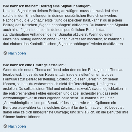
Wie kann ich meinem Beitrag eine Signatur anfügen?
Um eine Signatur an deinen Beitrag anzufügen, musst du zunächst eine
solche in den Einstellungen in deinem persönlichen Bereich entwerfen.
Nachdem du die Signatur erstellt und gespeichert hast, kannst du in jedem
Beitrag das Kästchen „Signatur anhängen“ aktivieren. Du kannst eine Signatur
auch hinzufügen, indem du in deinem persönlichen Bereich das
standardmäßige Anhängen deiner Signatur aktivierst. Wenn du einen
einzelnen Beitrag dennoch ohne Signatur verfassen möchtest, so kannst du
dort einfach das Kontrollkästchen „Signatur anhängen“ wieder deaktivieren.
Nach oben
Wie kann ich eine Umfrage erstellen?
Wenn du ein neues Thema eröffnest oder den ersten Beitrag eines Themas
bearbeitest, findest du ein Register „Umfrage erstellen“ unterhalb des
Formulars zur Beitragserstellung. Solltest du diesen Bereich nicht sehen
können, so hast du wahrscheinlich nicht die Berechtigung, Umfragen zu
erstellen. Du solltest einen Titel und mindestens zwei Antwortmöglichkeiten in
die entsprechenden Felder eingeben und dabei sicherstellen, dass jede
Antwortmöglichkeit in einer eigenen Zeile steht. Du kannst auch unter
„Auswahlmöglichkeiten pro Benutzer“ festlegen, wie viele Optionen ein
Benutzer auswählen kann, welches Zeitlimit für die Umfrage gilt (0 bedeutet
dabei eine zeitlich unbegrenzte Umfrage) und schließlich, ob die Benutzer ihre
Stimme ändern können.
Nach oben