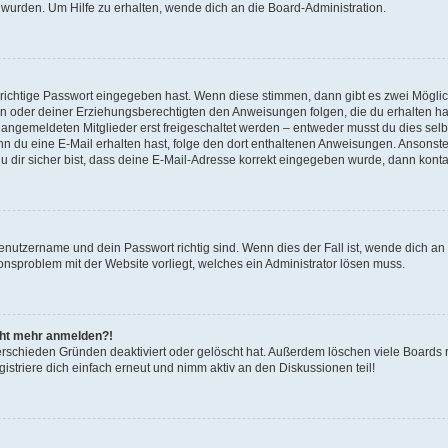
 wurden. Um Hilfe zu erhalten, wende dich an die Board-Administration.
 richtige Passwort eingegeben hast. Wenn diese stimmen, dann gibt es zwei Mögl
tern oder deiner Erziehungsberechtigten den Anweisungen folgen, die du erhalten ha
u angemeldeten Mitglieder erst freigeschaltet werden – entweder musst du dies selbs
. Wenn du eine E-Mail erhalten hast, folge den dort enthaltenen Anweisungen. Ansons
 dir sicher bist, dass deine E-Mail-Adresse korrekt eingegeben wurde, dann kontak
Benutzername und dein Passwort richtig sind. Wenn dies der Fall ist, wende dich a
ionsproblem mit der Website vorliegt, welches ein Administrator lösen muss.
icht mehr anmelden?!
erschieden Gründen deaktiviert oder gelöscht hat. Außerdem löschen viele Boards r
triere dich einfach erneut und nimm aktiv an den Diskussionen teil!