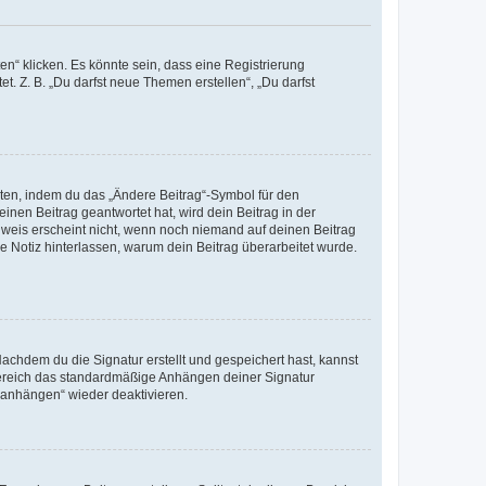
n“ klicken. Es könnte sein, dass eine Registrierung
t. Z. B. „Du darfst neue Themen erstellen“, „Du darfst
iten, indem du das „Ändere Beitrag“-Symbol für den
inen Beitrag geantwortet hat, wird dein Beitrag in der
nweis erscheint nicht, wenn noch niemand auf deinen Beitrag
ne Notiz hinterlassen, warum dein Beitrag überarbeitet wurde.
chdem du die Signatur erstellt und gespeichert hast, kannst
Bereich das standardmäßige Anhängen deiner Signatur
r anhängen“ wieder deaktivieren.