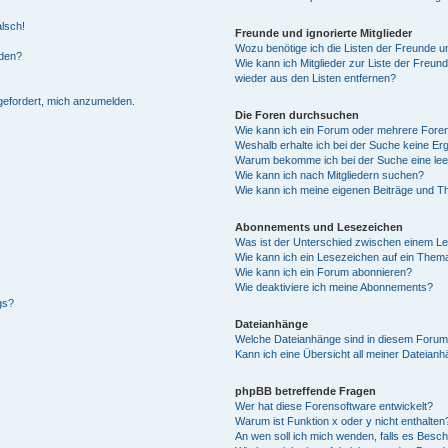
alsch!
Freunde und ignorierte Mitglieder
Wozu benötige ich die Listen der Freunde un
rden?
Wie kann ich Mitglieder zur Liste der Freund
wieder aus den Listen entfernen?
fgefordert, mich anzumelden.
Die Foren durchsuchen
Wie kann ich ein Forum oder mehrere For
Weshalb erhalte ich bei der Suche keine Er
Warum bekomme ich bei der Suche eine lee
Wie kann ich nach Mitgliedern suchen?
Wie kann ich meine eigenen Beiträge und T
Abonnements und Lesezeichen
Was ist der Unterschied zwischen einem L
Wie kann ich ein Lesezeichen auf ein Them
Wie kann ich ein Forum abonnieren?
Wie deaktiviere ich meine Abonnements?
gs?
Dateianhänge
Welche Dateianhänge sind in diesem Forum
Kann ich eine Übersicht all meiner Dateian
phpBB betreffende Fragen
Wer hat diese Forensoftware entwickelt?
Warum ist Funktion x oder y nicht enthalten
An wen soll ich mich wenden, falls es Besc