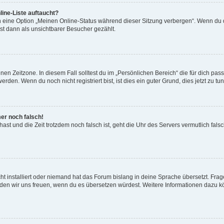
ine-Liste auftaucht?
n eine Option „Meinen Online-Status während dieser Sitzung verbergen“. Wenn du d
st dann als unsichtbarer Besucher gezählt.
en Zeitzone. In diesem Fall solltest du im „Persönlichen Bereich“ die für dich passe
den. Wenn du noch nicht registriert bist, ist dies ein guter Grund, dies jetzt zu tun
mer noch falsch!
t hast und die Zeit trotzdem noch falsch ist, geht die Uhr des Servers vermutlich fal
t installiert oder niemand hat das Forum bislang in deine Sprache übersetzt. Frag
, würden wir uns freuen, wenn du es übersetzen würdest. Weitere Informationen dazu