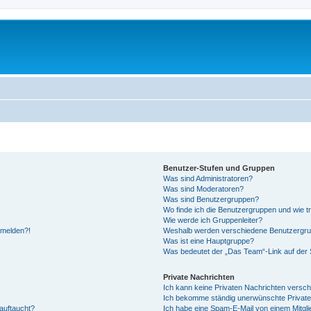
Benutzer-Stufen und Gruppen
Was sind Administratoren?
Was sind Moderatoren?
Was sind Benutzergruppen?
Wo finde ich die Benutzergruppen und wie tr
Wie werde ich Gruppenleiter?
anmelden?!
Weshalb werden verschiedene Benutzergrupp
Was ist eine Hauptgruppe?
Was bedeutet der „Das Team“-Link auf der S
Private Nachrichten
Ich kann keine Privaten Nachrichten versch
Ich bekomme ständig unerwünschte Private
auftaucht?
Ich habe eine Spam-E-Mail von einem Mitgli