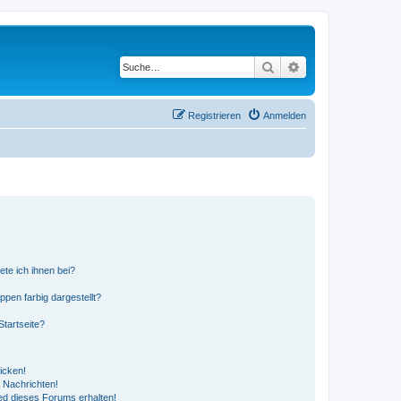
Suche
Erweiterte Suche
Registrieren
Anmelden
ete ich ihnen bei?
en farbig dargestellt?
tartseite?
icken!
 Nachrichten!
ed dieses Forums erhalten!