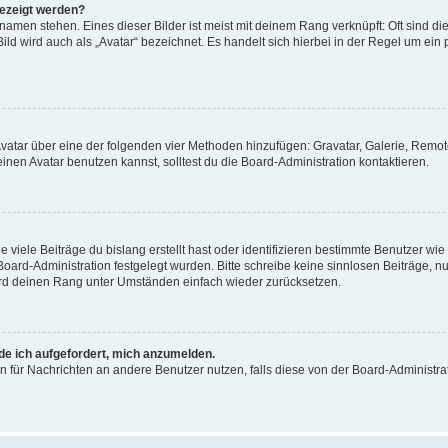
gezeigt werden?
amen stehen. Eines dieser Bilder ist meist mit deinem Rang verknüpft: Oft sind di
ld wird auch als „Avatar“ bezeichnet. Es handelt sich hierbei in der Regel um ein
 Avatar über eine der folgenden vier Methoden hinzufügen: Gravatar, Galerie, Rem
en Avatar benutzen kannst, solltest du die Board-Administration kontaktieren.
viele Beiträge du bislang erstellt hast oder identifizieren bestimmte Benutzer w
 Board-Administration festgelegt wurden. Bitte schreibe keine sinnlosen Beiträge
wird deinen Rang unter Umständen einfach wieder zurücksetzen.
rde ich aufgefordert, mich anzumelden.
ion für Nachrichten an andere Benutzer nutzen, falls diese von der Board-Administ