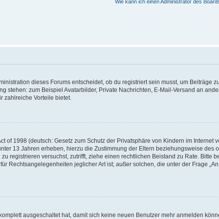
Wie kann ich einen Administrator des Board
istration dieses Forums entscheidet, ob du registriert sein musst, um Beiträge zu s
ung stehen: zum Beispiel Avatarbilder, Private Nachrichten, E-Mail-Versand an ander
 zahlreiche Vorteile bietet.
t of 1998 (deutsch: Gesetz zum Schutz der Privatsphäre von Kindern im Internet vo
unter 13 Jahren erheben, hierzu die Zustimmung der Eltern beziehungsweise des o
h zu registrieren versuchst, zutrifft, ziehe einen rechtlichen Beistand zu Rate. Bit
für Rechtsangelegenheiten jeglicher Art ist; außer solchen, die unter der Frage „
.
g komplett ausgeschaltet hat, damit sich keine neuen Benutzer mehr anmelden könn