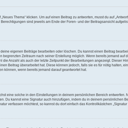
„Neues Thema“ klicken. Um auf einen Beitrag zu antworten, musst du auf „Antworte
e Berechtigungen sind jeweils am Ende der Foren- und der Beitragsansicht aufgeliste
r deine eigenen Beiträge bearbeiten oder löschen. Du kannst einen Beitrag bearbe
inen begrenzten Zeitraum nach seiner Erstellung möglich. Wenn bereits jemand auf de
 die Anzahl als auch der letzte Zeitpunkt der Bearbeitungen angezeigt. Dieser Hi
en Beitrag überarbeitet hat. Diese können jedoch, falls sie es für nötig halten, ei
hen können, wenn bereits jemand darauf geantwortet hat.
st eine solche in den Einstellungen in deinem persönlichen Bereich entwerfen. Na
eren. Du kannst eine Signatur auch hinzufügen, indem du in deinem persönlichen 
atur verfassen möchtest, so kannst du dort einfach das Kontrollkästchen „Signatu