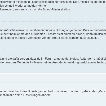
 nicht wieder mitteilen, du kannst es jedoch zurücksetzen. Dies machst du, indem 
 dich schnell wieder anmelden können.
ückzusetzen, so wende dich an die Board-Administration.
en“ nicht auswählst, wirst du nur für eine Sitzung angemeldet. Dies verhindert 
leiben“ beim Anmelden auswählen. Dies ist nicht empfehlenswert, wenn du dich an
 steht, dann wurde sie vermutlich von der Board-Administration ausgeschaltet.
 hat und die dafür sorgen, dass du im Forum angemeldet bleibst. Außerdem ermögli
tiviert wurden. Wenn du Probleme bei der An- oder Abmeldung hast, kann es helfen
n in der Datenbank des Boards gespeichert. Um diese zu ändern, gehe in den „Persö
nst du alle deine Einstellungen ändern.