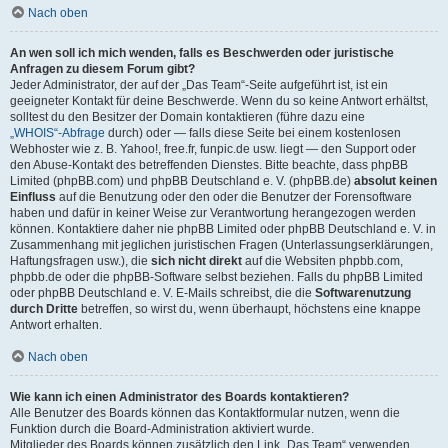
Nach oben
An wen soll ich mich wenden, falls es Beschwerden oder juristische
Anfragen zu diesem Forum gibt?
Jeder Administrator, der auf der „Das Team“-Seite aufgeführt ist, ist ein
geeigneter Kontakt für deine Beschwerde. Wenn du so keine Antwort erhältst,
solltest du den Besitzer der Domain kontaktieren (führe dazu eine
„WHOIS“-Abfrage
durch) oder — falls diese Seite bei einem kostenlosen
Webhoster wie z. B. Yahoo!, free.fr, funpic.de usw. liegt — den Support oder
den Abuse-Kontakt des betreffenden Dienstes. Bitte beachte, dass phpBB
Limited (phpBB.com) und phpBB Deutschland e. V. (phpBB.de)
absolut keinen
Einfluss
auf die Benutzung oder den oder die Benutzer der Forensoftware
haben und dafür in keiner Weise zur Verantwortung herangezogen werden
können. Kontaktiere daher nie phpBB Limited oder phpBB Deutschland e. V. in
Zusammenhang mit jeglichen juristischen Fragen (Unterlassungserklärungen,
Haftungsfragen usw.), die
sich nicht direkt
auf die Websiten phpbb.com,
phpbb.de oder die phpBB-Software selbst beziehen. Falls du phpBB Limited
oder phpBB Deutschland e. V. E-Mails schreibst, die die
Softwarenutzung
durch Dritte
betreffen, so wirst du, wenn überhaupt, höchstens eine knappe
Antwort erhalten.
Nach oben
Wie kann ich einen Administrator des Boards kontaktieren?
Alle Benutzer des Boards können das Kontaktformular nutzen, wenn die
Funktion durch die Board-Administration aktiviert wurde.
Mitglieder des Boards können zusätzlich den Link „Das Team“ verwenden.