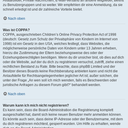
Avatarbilder, Private Nachrichten, E-Mail-Versand an andere Mitglieder, Beitritt
zu Benutzergruppen und so weiter. Wir empfehlen dir eine Anmeldung, da sie
schnell erledigt ist und dir zahlreiche Vorteile bietet.
Nach oben
Was ist COPPA?
COPPA, ausgeschrieben Children’s Online Privacy Protection Act of 1998
(deutsch: Gesetz zum Schutz der Privatsphäre von Kindern im Internet von
1998) ist ein Gesetz in den USA, welches festlegt, dass Websites, die
möglicherweise persönliche Daten von Kindern unter 13 Jahren erheben,
hierzu die Zustimmung der Eltern beziehungsweise des oder der
Erziehungsberechtigten benötigen. Wenn du dir unsicher bist, ob dies auf dich
oder die Website, auf der du dich zu registrieren versuchst, zutrifft, ziehe einen
rechtlichen Beistand zu Rate. Bitte beachte, dass phpBB Limited und der
Besitzer dieses Boards keine Rechtsberatung anbieten kann und nicht die
Anlaufstelle für Rechtsangelegenheiten jeglicher Art ist; außer solchen, die
unter der Frage „An wen soll ich mich wenden, falls es Beschwerden oder
juristische Anfragen zu diesem Forum gibt?“ behandelt werden.
Nach oben
Warum kann ich mich nicht registrieren?
Es kann sein, dass die Board-Administration die Registrierung komplett
ausgeschaltet hat, damit sich keine neuen Benutzer mehr anmelden können.
Es könnte auch sein, dass deine IP-Adresse oder der Benutzername, mit dem
du dich registrieren möchtest, gesperrt wurden. Um Hilfe zu erhalten, wende