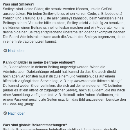
Was sind Smileys?
Smileys sind kleine Bilder, die benutzt werden können, um ein Gefühl
auszudrücken. Für jeden Smiley gibt es einen kurzen Code, z. B. bedeutet :)
fröhlich und :( traurig. Die Liste aller Smileys kannst du beim Verfassen eines
Beitrags sehen. Versuche bitte trotzdem, Smileys nicht zu häufig zu benutzen,
sie können einen Beitrag schnell unlesbar machen und ein Moderator könnte
deshalb deinen Beitrag entsprechend überarbeiten oder gar komplett löschen.
Die Board-Administration kann auch die Anzahl der Smileys begrenzen, die du
in einem Beitrag benutzen kannst.
Nach oben
Kann ich Bilder in meine Beiträge einfügen?
Ja, Bilder können in deinem Beitrag angezeigt werden. Wenn die
Administration Dateianhänge erlaubt hat, kannst du das Bild auch direkt
hochladen. Ansonsten musst du zu einem Bild verlinken, das auf einem
öffentlich zugänglichen Server liegt, z. B. http://www.domain.tld/mein-bild.gif.
Du kannst weder Bilder verlinken, die sich auf deinem eigenen PC befinden
(außer es ist ein öffentlich zugänglicher Server), noch zu Bildern, die nur nach
einer Anmeldung verfügbar sind, z. B. Hotmail- oder Yahoo-Mailboxen, mit
einem Passwort geschützte Seiten usw. Um das Bild anzuzeigen, benutze den
BBCode-Tag „[img]“.
Nach oben
Was sind globale Bekanntmachungen?
Globale Bekanntmachungen beinhalten wichtige Informationen, deshalb