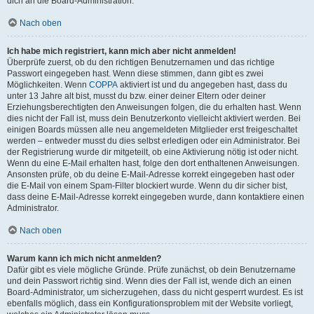
dich an die Board-Administration.
Nach oben
Ich habe mich registriert, kann mich aber nicht anmelden!
Überprüfe zuerst, ob du den richtigen Benutzernamen und das richtige
Passwort eingegeben hast. Wenn diese stimmen, dann gibt es zwei
Möglichkeiten. Wenn
COPPA
aktiviert ist und du angegeben hast, dass du
unter 13 Jahre alt bist, musst du bzw. einer deiner Eltern oder deiner
Erziehungsberechtigten den Anweisungen folgen, die du erhalten hast. Wenn
dies nicht der Fall ist, muss dein Benutzerkonto vielleicht aktiviert werden. Bei
einigen Boards müssen alle neu angemeldeten Mitglieder erst freigeschaltet
werden – entweder musst du dies selbst erledigen oder ein Administrator. Bei
der Registrierung wurde dir mitgeteilt, ob eine Aktivierung nötig ist oder nicht.
Wenn du eine E-Mail erhalten hast, folge den dort enthaltenen Anweisungen.
Ansonsten prüfe, ob du deine E-Mail-Adresse korrekt eingegeben hast oder
die E-Mail von einem Spam-Filter blockiert wurde. Wenn du dir sicher bist,
dass deine E-Mail-Adresse korrekt eingegeben wurde, dann kontaktiere einen
Administrator.
Nach oben
Warum kann ich mich nicht anmelden?
Dafür gibt es viele mögliche Gründe. Prüfe zunächst, ob dein Benutzername
und dein Passwort richtig sind. Wenn dies der Fall ist, wende dich an einen
Board-Administrator, um sicherzugehen, dass du nicht gesperrt wurdest. Es ist
ebenfalls möglich, dass ein Konfigurationsproblem mit der Website vorliegt,