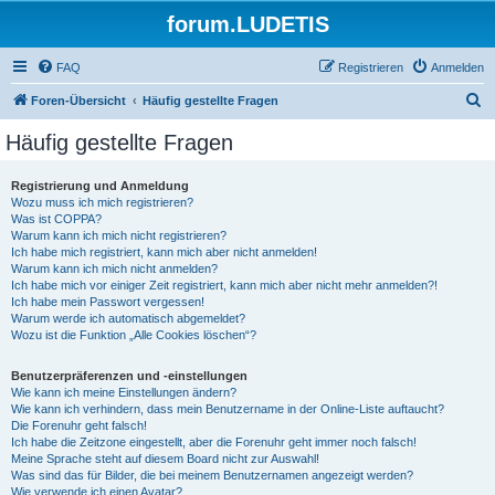
forum.LUDETIS
FAQ
Registrieren
Anmelden
S
Foren-Übersicht
Häufig gestellte Fragen
u
Häufig gestellte Fragen
c
h
Registrierung und Anmeldung
Wozu muss ich mich registrieren?
e
Was ist COPPA?
Warum kann ich mich nicht registrieren?
Ich habe mich registriert, kann mich aber nicht anmelden!
Warum kann ich mich nicht anmelden?
Ich habe mich vor einiger Zeit registriert, kann mich aber nicht mehr anmelden?!
Ich habe mein Passwort vergessen!
Warum werde ich automatisch abgemeldet?
Wozu ist die Funktion „Alle Cookies löschen“?
Benutzerpräferenzen und -einstellungen
Wie kann ich meine Einstellungen ändern?
Wie kann ich verhindern, dass mein Benutzername in der Online-Liste auftaucht?
Die Forenuhr geht falsch!
Ich habe die Zeitzone eingestellt, aber die Forenuhr geht immer noch falsch!
Meine Sprache steht auf diesem Board nicht zur Auswahl!
Was sind das für Bilder, die bei meinem Benutzernamen angezeigt werden?
Wie verwende ich einen Avatar?