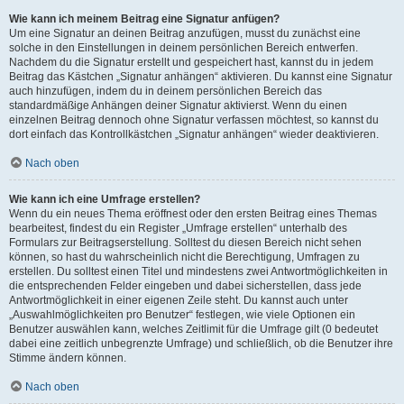
Wie kann ich meinem Beitrag eine Signatur anfügen?
Um eine Signatur an deinen Beitrag anzufügen, musst du zunächst eine
solche in den Einstellungen in deinem persönlichen Bereich entwerfen.
Nachdem du die Signatur erstellt und gespeichert hast, kannst du in jedem
Beitrag das Kästchen „Signatur anhängen“ aktivieren. Du kannst eine Signatur
auch hinzufügen, indem du in deinem persönlichen Bereich das
standardmäßige Anhängen deiner Signatur aktivierst. Wenn du einen
einzelnen Beitrag dennoch ohne Signatur verfassen möchtest, so kannst du
dort einfach das Kontrollkästchen „Signatur anhängen“ wieder deaktivieren.
Nach oben
Wie kann ich eine Umfrage erstellen?
Wenn du ein neues Thema eröffnest oder den ersten Beitrag eines Themas
bearbeitest, findest du ein Register „Umfrage erstellen“ unterhalb des
Formulars zur Beitragserstellung. Solltest du diesen Bereich nicht sehen
können, so hast du wahrscheinlich nicht die Berechtigung, Umfragen zu
erstellen. Du solltest einen Titel und mindestens zwei Antwortmöglichkeiten in
die entsprechenden Felder eingeben und dabei sicherstellen, dass jede
Antwortmöglichkeit in einer eigenen Zeile steht. Du kannst auch unter
„Auswahlmöglichkeiten pro Benutzer“ festlegen, wie viele Optionen ein
Benutzer auswählen kann, welches Zeitlimit für die Umfrage gilt (0 bedeutet
dabei eine zeitlich unbegrenzte Umfrage) und schließlich, ob die Benutzer ihre
Stimme ändern können.
Nach oben