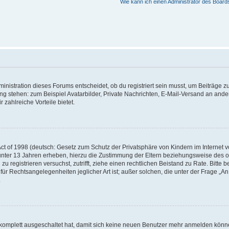
Wie kann ich einen Administrator des Board
istration dieses Forums entscheidet, ob du registriert sein musst, um Beiträge zu s
ung stehen: zum Beispiel Avatarbilder, Private Nachrichten, E-Mail-Versand an ander
 zahlreiche Vorteile bietet.
t of 1998 (deutsch: Gesetz zum Schutz der Privatsphäre von Kindern im Internet vo
unter 13 Jahren erheben, hierzu die Zustimmung der Eltern beziehungsweise des o
h zu registrieren versuchst, zutrifft, ziehe einen rechtlichen Beistand zu Rate. Bit
für Rechtsangelegenheiten jeglicher Art ist; außer solchen, die unter der Frage „
.
g komplett ausgeschaltet hat, damit sich keine neuen Benutzer mehr anmelden könn