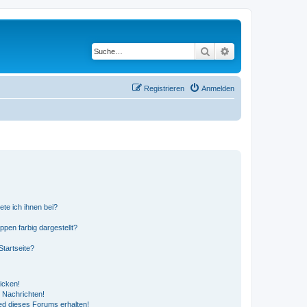
Suche
Erweiterte Suche
Registrieren
Anmelden
ete ich ihnen bei?
en farbig dargestellt?
tartseite?
icken!
 Nachrichten!
ed dieses Forums erhalten!