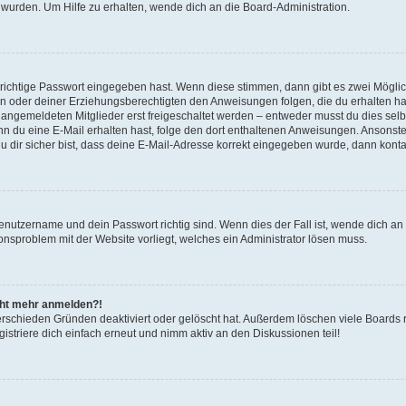
 wurden. Um Hilfe zu erhalten, wende dich an die Board-Administration.
 richtige Passwort eingegeben hast. Wenn diese stimmen, dann gibt es zwei Mögl
tern oder deiner Erziehungsberechtigten den Anweisungen folgen, die du erhalten ha
u angemeldeten Mitglieder erst freigeschaltet werden – entweder musst du dies selbs
. Wenn du eine E-Mail erhalten hast, folge den dort enthaltenen Anweisungen. Ansons
 dir sicher bist, dass deine E-Mail-Adresse korrekt eingegeben wurde, dann kontak
Benutzername und dein Passwort richtig sind. Wenn dies der Fall ist, wende dich a
ionsproblem mit der Website vorliegt, welches ein Administrator lösen muss.
icht mehr anmelden?!
erschieden Gründen deaktiviert oder gelöscht hat. Außerdem löschen viele Boards r
triere dich einfach erneut und nimm aktiv an den Diskussionen teil!