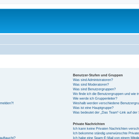
Benutzer-Stufen und Gruppen
Was sind Administratoren?
Was sind Moderatoren?
Was sind Benutzergruppen?
Wo finde ich die Benutzergruppen und wie tr
Wie werde ich Gruppenleiter?
anmelden?!
Weshalb werden verschiedene Benutzergrupp
Was ist eine Hauptgruppe?
Was bedeutet der „Das Team“-Link auf der S
Private Nachrichten
Ich kann keine Privaten Nachrichten versch
Ich bekomme ständig unerwünschte Private
auftaucht?
Ich habe eine Spam-E-Mail von einem Mitgli