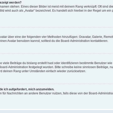
gezeigt werden?
amen stehen. Eines dieser Bilder ist meist mit deinem Rang verknüpft: Oft sind di
ld wird auch als „Avatar“ bezeichnet. Es handelt sich hierbei in der Regel um ein
 Avatar über eine der folgenden vier Methoden hinzufügen: Gravatar, Galerie, Rem
en Avatar benutzen kannst, solltest du die Board-Administration kontaktieren.
viele Beiträge du bislang erstellt hast oder identifizieren bestimmte Benutzer w
 Board-Administration festgelegt wurden. Bitte schreibe keine sinnlosen Beiträge
wird deinen Rang unter Umständen einfach wieder zurücksetzen.
rde ich aufgefordert, mich anzumelden.
ion für Nachrichten an andere Benutzer nutzen, falls diese von der Board-Administ