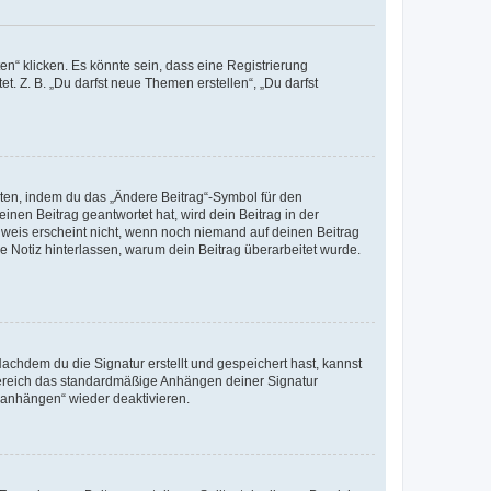
n“ klicken. Es könnte sein, dass eine Registrierung
t. Z. B. „Du darfst neue Themen erstellen“, „Du darfst
iten, indem du das „Ändere Beitrag“-Symbol für den
inen Beitrag geantwortet hat, wird dein Beitrag in der
nweis erscheint nicht, wenn noch niemand auf deinen Beitrag
ne Notiz hinterlassen, warum dein Beitrag überarbeitet wurde.
chdem du die Signatur erstellt und gespeichert hast, kannst
Bereich das standardmäßige Anhängen deiner Signatur
r anhängen“ wieder deaktivieren.