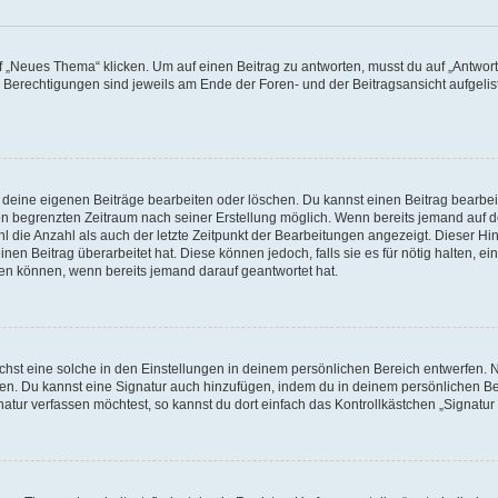
„Neues Thema“ klicken. Um auf einen Beitrag zu antworten, musst du auf „Antworte
e Berechtigungen sind jeweils am Ende der Foren- und der Beitragsansicht aufgeliste
r deine eigenen Beiträge bearbeiten oder löschen. Du kannst einen Beitrag bearbe
inen begrenzten Zeitraum nach seiner Erstellung möglich. Wenn bereits jemand auf de
 die Anzahl als auch der letzte Zeitpunkt der Bearbeitungen angezeigt. Dieser Hi
en Beitrag überarbeitet hat. Diese können jedoch, falls sie es für nötig halten, ei
hen können, wenn bereits jemand darauf geantwortet hat.
st eine solche in den Einstellungen in deinem persönlichen Bereich entwerfen. Na
eren. Du kannst eine Signatur auch hinzufügen, indem du in deinem persönlichen 
atur verfassen möchtest, so kannst du dort einfach das Kontrollkästchen „Signatu