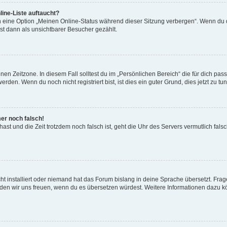
ine-Liste auftaucht?
n eine Option „Meinen Online-Status während dieser Sitzung verbergen“. Wenn du d
st dann als unsichtbarer Besucher gezählt.
en Zeitzone. In diesem Fall solltest du im „Persönlichen Bereich“ die für dich passe
den. Wenn du noch nicht registriert bist, ist dies ein guter Grund, dies jetzt zu tun
mer noch falsch!
t hast und die Zeit trotzdem noch falsch ist, geht die Uhr des Servers vermutlich fal
t installiert oder niemand hat das Forum bislang in deine Sprache übersetzt. Frag
, würden wir uns freuen, wenn du es übersetzen würdest. Weitere Informationen dazu