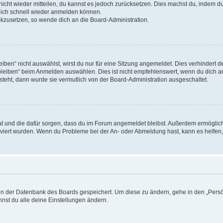
 nicht wieder mitteilen, du kannst es jedoch zurücksetzen. Dies machst du, indem 
 dich schnell wieder anmelden können.
ückzusetzen, so wende dich an die Board-Administration.
en“ nicht auswählst, wirst du nur für eine Sitzung angemeldet. Dies verhindert 
leiben“ beim Anmelden auswählen. Dies ist nicht empfehlenswert, wenn du dich an
 steht, dann wurde sie vermutlich von der Board-Administration ausgeschaltet.
 hat und die dafür sorgen, dass du im Forum angemeldet bleibst. Außerdem ermögli
tiviert wurden. Wenn du Probleme bei der An- oder Abmeldung hast, kann es helfen
n in der Datenbank des Boards gespeichert. Um diese zu ändern, gehe in den „Persö
nst du alle deine Einstellungen ändern.