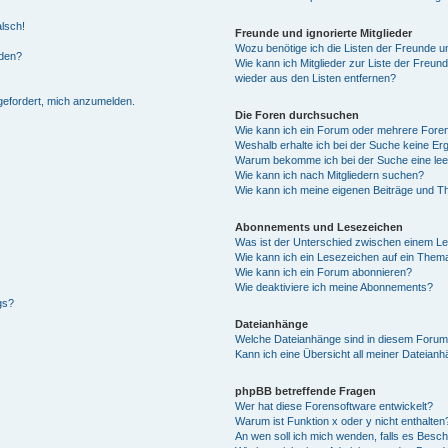
alsch!
Freunde und ignorierte Mitglieder
Wozu benötige ich die Listen der Freunde un
rden?
Wie kann ich Mitglieder zur Liste der Freund
wieder aus den Listen entfernen?
fgefordert, mich anzumelden.
Die Foren durchsuchen
Wie kann ich ein Forum oder mehrere For
Weshalb erhalte ich bei der Suche keine Er
Warum bekomme ich bei der Suche eine lee
Wie kann ich nach Mitgliedern suchen?
Wie kann ich meine eigenen Beiträge und T
Abonnements und Lesezeichen
Was ist der Unterschied zwischen einem L
Wie kann ich ein Lesezeichen auf ein Them
Wie kann ich ein Forum abonnieren?
Wie deaktiviere ich meine Abonnements?
gs?
Dateianhänge
Welche Dateianhänge sind in diesem Forum
Kann ich eine Übersicht all meiner Dateian
phpBB betreffende Fragen
Wer hat diese Forensoftware entwickelt?
Warum ist Funktion x oder y nicht enthalten
An wen soll ich mich wenden, falls es Besc