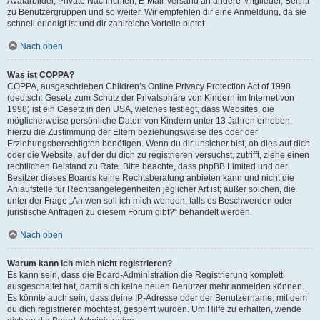
Avatarbilder, Private Nachrichten, E-Mail-Versand an andere Mitglieder, Beitritt
zu Benutzergruppen und so weiter. Wir empfehlen dir eine Anmeldung, da sie
schnell erledigt ist und dir zahlreiche Vorteile bietet.
Nach oben
Was ist COPPA?
COPPA, ausgeschrieben Children’s Online Privacy Protection Act of 1998
(deutsch: Gesetz zum Schutz der Privatsphäre von Kindern im Internet von
1998) ist ein Gesetz in den USA, welches festlegt, dass Websites, die
möglicherweise persönliche Daten von Kindern unter 13 Jahren erheben,
hierzu die Zustimmung der Eltern beziehungsweise des oder der
Erziehungsberechtigten benötigen. Wenn du dir unsicher bist, ob dies auf dich
oder die Website, auf der du dich zu registrieren versuchst, zutrifft, ziehe einen
rechtlichen Beistand zu Rate. Bitte beachte, dass phpBB Limited und der
Besitzer dieses Boards keine Rechtsberatung anbieten kann und nicht die
Anlaufstelle für Rechtsangelegenheiten jeglicher Art ist; außer solchen, die
unter der Frage „An wen soll ich mich wenden, falls es Beschwerden oder
juristische Anfragen zu diesem Forum gibt?“ behandelt werden.
Nach oben
Warum kann ich mich nicht registrieren?
Es kann sein, dass die Board-Administration die Registrierung komplett
ausgeschaltet hat, damit sich keine neuen Benutzer mehr anmelden können.
Es könnte auch sein, dass deine IP-Adresse oder der Benutzername, mit dem
du dich registrieren möchtest, gesperrt wurden. Um Hilfe zu erhalten, wende