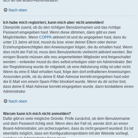
dich an die Board-Administration.
Nach oben
Ich habe mich registriert, kann mich aber nicht anmelden!
Überprüfe zuerst, ob du den richtigen Benutzernamen und das richtige
Passwort eingegeben hast. Wenn diese stimmen, dann gibt es zwei
Möglichkeiten. Wenn
COPPA
aktiviert ist und du angegeben hast, dass du
unter 13 Jahre alt bist, musst du bzw. einer deiner Eltern oder deiner
Erziehungsberechtigten den Anweisungen folgen, die du erhalten hast. Wenn
dies nicht der Fall ist, muss dein Benutzerkonto vielleicht aktiviert werden. Bei
einigen Boards müssen alle neu angemeldeten Mitglieder erst freigeschaltet
werden – entweder musst du dies selbst erledigen oder ein Administrator. Bei
der Registrierung wurde dir mitgeteilt, ob eine Aktivierung nötig ist oder nicht.
Wenn du eine E-Mail erhalten hast, folge den dort enthaltenen Anweisungen.
Ansonsten prüfe, ob du deine E-Mail-Adresse korrekt eingegeben hast oder
die E-Mail von einem Spam-Filter blockiert wurde. Wenn du dir sicher bist,
dass deine E-Mail-Adresse korrekt eingegeben wurde, dann kontaktiere einen
Administrator.
Nach oben
Warum kann ich mich nicht anmelden?
Dafür gibt es viele mögliche Gründe. Prüfe zunächst, ob dein Benutzername
und dein Passwort richtig sind. Wenn dies der Fall ist, wende dich an einen
Board-Administrator, um sicherzugehen, dass du nicht gesperrt wurdest. Es ist
ebenfalls möglich, dass ein Konfigurationsproblem mit der Website vorliegt,