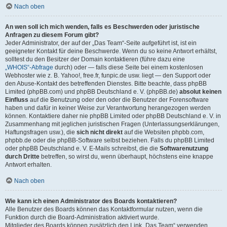
Nach oben
An wen soll ich mich wenden, falls es Beschwerden oder juristische
Anfragen zu diesem Forum gibt?
Jeder Administrator, der auf der „Das Team“-Seite aufgeführt ist, ist ein
geeigneter Kontakt für deine Beschwerde. Wenn du so keine Antwort erhältst,
solltest du den Besitzer der Domain kontaktieren (führe dazu eine
„WHOIS“-Abfrage
durch) oder — falls diese Seite bei einem kostenlosen
Webhoster wie z. B. Yahoo!, free.fr, funpic.de usw. liegt — den Support oder
den Abuse-Kontakt des betreffenden Dienstes. Bitte beachte, dass phpBB
Limited (phpBB.com) und phpBB Deutschland e. V. (phpBB.de)
absolut keinen
Einfluss
auf die Benutzung oder den oder die Benutzer der Forensoftware
haben und dafür in keiner Weise zur Verantwortung herangezogen werden
können. Kontaktiere daher nie phpBB Limited oder phpBB Deutschland e. V. in
Zusammenhang mit jeglichen juristischen Fragen (Unterlassungserklärungen,
Haftungsfragen usw.), die
sich nicht direkt
auf die Websiten phpbb.com,
phpbb.de oder die phpBB-Software selbst beziehen. Falls du phpBB Limited
oder phpBB Deutschland e. V. E-Mails schreibst, die die
Softwarenutzung
durch Dritte
betreffen, so wirst du, wenn überhaupt, höchstens eine knappe
Antwort erhalten.
Nach oben
Wie kann ich einen Administrator des Boards kontaktieren?
Alle Benutzer des Boards können das Kontaktformular nutzen, wenn die
Funktion durch die Board-Administration aktiviert wurde.
Mitglieder des Boards können zusätzlich den Link „Das Team“ verwenden.