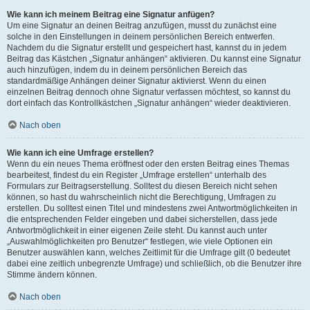
Wie kann ich meinem Beitrag eine Signatur anfügen?
Um eine Signatur an deinen Beitrag anzufügen, musst du zunächst eine
solche in den Einstellungen in deinem persönlichen Bereich entwerfen.
Nachdem du die Signatur erstellt und gespeichert hast, kannst du in jedem
Beitrag das Kästchen „Signatur anhängen“ aktivieren. Du kannst eine Signatur
auch hinzufügen, indem du in deinem persönlichen Bereich das
standardmäßige Anhängen deiner Signatur aktivierst. Wenn du einen
einzelnen Beitrag dennoch ohne Signatur verfassen möchtest, so kannst du
dort einfach das Kontrollkästchen „Signatur anhängen“ wieder deaktivieren.
Nach oben
Wie kann ich eine Umfrage erstellen?
Wenn du ein neues Thema eröffnest oder den ersten Beitrag eines Themas
bearbeitest, findest du ein Register „Umfrage erstellen“ unterhalb des
Formulars zur Beitragserstellung. Solltest du diesen Bereich nicht sehen
können, so hast du wahrscheinlich nicht die Berechtigung, Umfragen zu
erstellen. Du solltest einen Titel und mindestens zwei Antwortmöglichkeiten in
die entsprechenden Felder eingeben und dabei sicherstellen, dass jede
Antwortmöglichkeit in einer eigenen Zeile steht. Du kannst auch unter
„Auswahlmöglichkeiten pro Benutzer“ festlegen, wie viele Optionen ein
Benutzer auswählen kann, welches Zeitlimit für die Umfrage gilt (0 bedeutet
dabei eine zeitlich unbegrenzte Umfrage) und schließlich, ob die Benutzer ihre
Stimme ändern können.
Nach oben