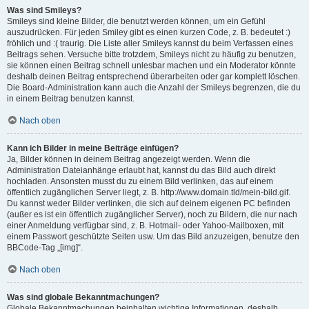
Was sind Smileys?
Smileys sind kleine Bilder, die benutzt werden können, um ein Gefühl
auszudrücken. Für jeden Smiley gibt es einen kurzen Code, z. B. bedeutet :)
fröhlich und :( traurig. Die Liste aller Smileys kannst du beim Verfassen eines
Beitrags sehen. Versuche bitte trotzdem, Smileys nicht zu häufig zu benutzen,
sie können einen Beitrag schnell unlesbar machen und ein Moderator könnte
deshalb deinen Beitrag entsprechend überarbeiten oder gar komplett löschen.
Die Board-Administration kann auch die Anzahl der Smileys begrenzen, die du
in einem Beitrag benutzen kannst.
Nach oben
Kann ich Bilder in meine Beiträge einfügen?
Ja, Bilder können in deinem Beitrag angezeigt werden. Wenn die
Administration Dateianhänge erlaubt hat, kannst du das Bild auch direkt
hochladen. Ansonsten musst du zu einem Bild verlinken, das auf einem
öffentlich zugänglichen Server liegt, z. B. http://www.domain.tld/mein-bild.gif.
Du kannst weder Bilder verlinken, die sich auf deinem eigenen PC befinden
(außer es ist ein öffentlich zugänglicher Server), noch zu Bildern, die nur nach
einer Anmeldung verfügbar sind, z. B. Hotmail- oder Yahoo-Mailboxen, mit
einem Passwort geschützte Seiten usw. Um das Bild anzuzeigen, benutze den
BBCode-Tag „[img]“.
Nach oben
Was sind globale Bekanntmachungen?
Globale Bekanntmachungen beinhalten wichtige Informationen, deshalb