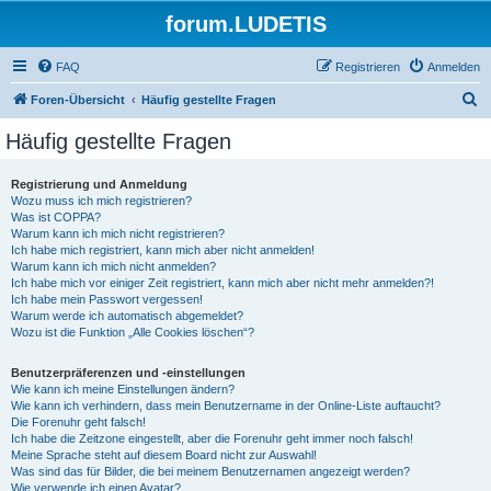
forum.LUDETIS
FAQ
Registrieren
Anmelden
S
Foren-Übersicht
Häufig gestellte Fragen
u
Häufig gestellte Fragen
c
h
Registrierung und Anmeldung
Wozu muss ich mich registrieren?
e
Was ist COPPA?
Warum kann ich mich nicht registrieren?
Ich habe mich registriert, kann mich aber nicht anmelden!
Warum kann ich mich nicht anmelden?
Ich habe mich vor einiger Zeit registriert, kann mich aber nicht mehr anmelden?!
Ich habe mein Passwort vergessen!
Warum werde ich automatisch abgemeldet?
Wozu ist die Funktion „Alle Cookies löschen“?
Benutzerpräferenzen und -einstellungen
Wie kann ich meine Einstellungen ändern?
Wie kann ich verhindern, dass mein Benutzername in der Online-Liste auftaucht?
Die Forenuhr geht falsch!
Ich habe die Zeitzone eingestellt, aber die Forenuhr geht immer noch falsch!
Meine Sprache steht auf diesem Board nicht zur Auswahl!
Was sind das für Bilder, die bei meinem Benutzernamen angezeigt werden?
Wie verwende ich einen Avatar?