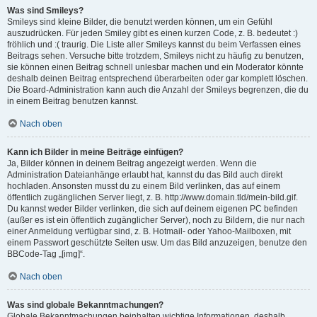
Was sind Smileys?
Smileys sind kleine Bilder, die benutzt werden können, um ein Gefühl
auszudrücken. Für jeden Smiley gibt es einen kurzen Code, z. B. bedeutet :)
fröhlich und :( traurig. Die Liste aller Smileys kannst du beim Verfassen eines
Beitrags sehen. Versuche bitte trotzdem, Smileys nicht zu häufig zu benutzen,
sie können einen Beitrag schnell unlesbar machen und ein Moderator könnte
deshalb deinen Beitrag entsprechend überarbeiten oder gar komplett löschen.
Die Board-Administration kann auch die Anzahl der Smileys begrenzen, die du
in einem Beitrag benutzen kannst.
Nach oben
Kann ich Bilder in meine Beiträge einfügen?
Ja, Bilder können in deinem Beitrag angezeigt werden. Wenn die
Administration Dateianhänge erlaubt hat, kannst du das Bild auch direkt
hochladen. Ansonsten musst du zu einem Bild verlinken, das auf einem
öffentlich zugänglichen Server liegt, z. B. http://www.domain.tld/mein-bild.gif.
Du kannst weder Bilder verlinken, die sich auf deinem eigenen PC befinden
(außer es ist ein öffentlich zugänglicher Server), noch zu Bildern, die nur nach
einer Anmeldung verfügbar sind, z. B. Hotmail- oder Yahoo-Mailboxen, mit
einem Passwort geschützte Seiten usw. Um das Bild anzuzeigen, benutze den
BBCode-Tag „[img]“.
Nach oben
Was sind globale Bekanntmachungen?
Globale Bekanntmachungen beinhalten wichtige Informationen, deshalb