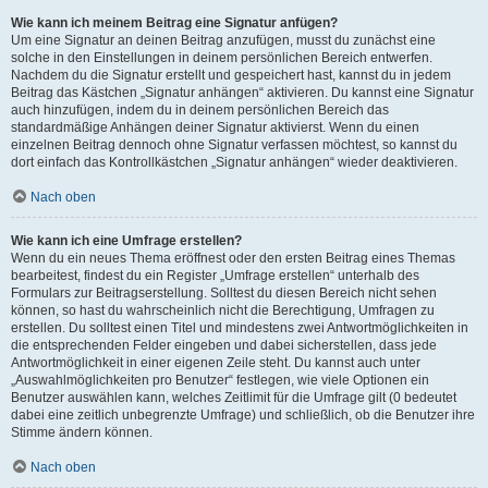
Wie kann ich meinem Beitrag eine Signatur anfügen?
Um eine Signatur an deinen Beitrag anzufügen, musst du zunächst eine
solche in den Einstellungen in deinem persönlichen Bereich entwerfen.
Nachdem du die Signatur erstellt und gespeichert hast, kannst du in jedem
Beitrag das Kästchen „Signatur anhängen“ aktivieren. Du kannst eine Signatur
auch hinzufügen, indem du in deinem persönlichen Bereich das
standardmäßige Anhängen deiner Signatur aktivierst. Wenn du einen
einzelnen Beitrag dennoch ohne Signatur verfassen möchtest, so kannst du
dort einfach das Kontrollkästchen „Signatur anhängen“ wieder deaktivieren.
Nach oben
Wie kann ich eine Umfrage erstellen?
Wenn du ein neues Thema eröffnest oder den ersten Beitrag eines Themas
bearbeitest, findest du ein Register „Umfrage erstellen“ unterhalb des
Formulars zur Beitragserstellung. Solltest du diesen Bereich nicht sehen
können, so hast du wahrscheinlich nicht die Berechtigung, Umfragen zu
erstellen. Du solltest einen Titel und mindestens zwei Antwortmöglichkeiten in
die entsprechenden Felder eingeben und dabei sicherstellen, dass jede
Antwortmöglichkeit in einer eigenen Zeile steht. Du kannst auch unter
„Auswahlmöglichkeiten pro Benutzer“ festlegen, wie viele Optionen ein
Benutzer auswählen kann, welches Zeitlimit für die Umfrage gilt (0 bedeutet
dabei eine zeitlich unbegrenzte Umfrage) und schließlich, ob die Benutzer ihre
Stimme ändern können.
Nach oben