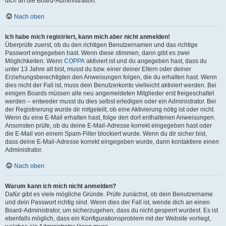
dich an die Board-Administration.
Nach oben
Ich habe mich registriert, kann mich aber nicht anmelden!
Überprüfe zuerst, ob du den richtigen Benutzernamen und das richtige
Passwort eingegeben hast. Wenn diese stimmen, dann gibt es zwei
Möglichkeiten. Wenn
COPPA
aktiviert ist und du angegeben hast, dass du
unter 13 Jahre alt bist, musst du bzw. einer deiner Eltern oder deiner
Erziehungsberechtigten den Anweisungen folgen, die du erhalten hast. Wenn
dies nicht der Fall ist, muss dein Benutzerkonto vielleicht aktiviert werden. Bei
einigen Boards müssen alle neu angemeldeten Mitglieder erst freigeschaltet
werden – entweder musst du dies selbst erledigen oder ein Administrator. Bei
der Registrierung wurde dir mitgeteilt, ob eine Aktivierung nötig ist oder nicht.
Wenn du eine E-Mail erhalten hast, folge den dort enthaltenen Anweisungen.
Ansonsten prüfe, ob du deine E-Mail-Adresse korrekt eingegeben hast oder
die E-Mail von einem Spam-Filter blockiert wurde. Wenn du dir sicher bist,
dass deine E-Mail-Adresse korrekt eingegeben wurde, dann kontaktiere einen
Administrator.
Nach oben
Warum kann ich mich nicht anmelden?
Dafür gibt es viele mögliche Gründe. Prüfe zunächst, ob dein Benutzername
und dein Passwort richtig sind. Wenn dies der Fall ist, wende dich an einen
Board-Administrator, um sicherzugehen, dass du nicht gesperrt wurdest. Es ist
ebenfalls möglich, dass ein Konfigurationsproblem mit der Website vorliegt,