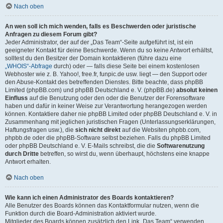
Nach oben
An wen soll ich mich wenden, falls es Beschwerden oder juristische
Anfragen zu diesem Forum gibt?
Jeder Administrator, der auf der „Das Team“-Seite aufgeführt ist, ist ein
geeigneter Kontakt für deine Beschwerde. Wenn du so keine Antwort erhältst,
solltest du den Besitzer der Domain kontaktieren (führe dazu eine
„WHOIS“-Abfrage
durch) oder — falls diese Seite bei einem kostenlosen
Webhoster wie z. B. Yahoo!, free.fr, funpic.de usw. liegt — den Support oder
den Abuse-Kontakt des betreffenden Dienstes. Bitte beachte, dass phpBB
Limited (phpBB.com) und phpBB Deutschland e. V. (phpBB.de)
absolut keinen
Einfluss
auf die Benutzung oder den oder die Benutzer der Forensoftware
haben und dafür in keiner Weise zur Verantwortung herangezogen werden
können. Kontaktiere daher nie phpBB Limited oder phpBB Deutschland e. V. in
Zusammenhang mit jeglichen juristischen Fragen (Unterlassungserklärungen,
Haftungsfragen usw.), die
sich nicht direkt
auf die Websiten phpbb.com,
phpbb.de oder die phpBB-Software selbst beziehen. Falls du phpBB Limited
oder phpBB Deutschland e. V. E-Mails schreibst, die die
Softwarenutzung
durch Dritte
betreffen, so wirst du, wenn überhaupt, höchstens eine knappe
Antwort erhalten.
Nach oben
Wie kann ich einen Administrator des Boards kontaktieren?
Alle Benutzer des Boards können das Kontaktformular nutzen, wenn die
Funktion durch die Board-Administration aktiviert wurde.
Mitglieder des Boards können zusätzlich den Link „Das Team“ verwenden.