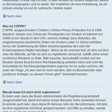
Avatarbilder, Private Nachrichten, E-Mail-Versand an andere Mitglieder, Beitritt
zu Benutzergruppen und so weiter. Wir empfehlen dir eine Anmeldung, da sie
schnell erledigt ist und dir zahlreiche Vorteile bietet.
Nach oben
Was ist COPPA?
COPPA, ausgeschrieben Children’s Online Privacy Protection Act of 1998
(deutsch: Gesetz zum Schutz der Privatsphäre von Kindern im Internet von
1998) ist ein Gesetz in den USA, welches festlegt, dass Websites, die
möglicherweise persönliche Daten von Kindern unter 13 Jahren erheben,
hierzu die Zustimmung der Eltern beziehungsweise des oder der
Erziehungsberechtigten benötigen. Wenn du dir unsicher bist, ob dies auf dich
oder die Website, auf der du dich zu registrieren versuchst, zutrifft, ziehe einen
rechtlichen Beistand zu Rate. Bitte beachte, dass phpBB Limited und der
Besitzer dieses Boards keine Rechtsberatung anbieten kann und nicht die
Anlaufstelle für Rechtsangelegenheiten jeglicher Art ist; außer solchen, die
unter der Frage „An wen soll ich mich wenden, falls es Beschwerden oder
juristische Anfragen zu diesem Forum gibt?“ behandelt werden.
Nach oben
Warum kann ich mich nicht registrieren?
Es kann sein, dass die Board-Administration die Registrierung komplett
ausgeschaltet hat, damit sich keine neuen Benutzer mehr anmelden können.
Es könnte auch sein, dass deine IP-Adresse oder der Benutzername, mit dem
du dich registrieren möchtest, gesperrt wurden. Um Hilfe zu erhalten, wende