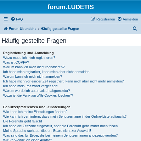
forum.LUDETIS
FAQ
Registrieren
Anmelden
S
Foren-Übersicht
Häufig gestellte Fragen
u
Häufig gestellte Fragen
c
h
Registrierung und Anmeldung
Wozu muss ich mich registrieren?
e
Was ist COPPA?
Warum kann ich mich nicht registrieren?
Ich habe mich registriert, kann mich aber nicht anmelden!
Warum kann ich mich nicht anmelden?
Ich habe mich vor einiger Zeit registriert, kann mich aber nicht mehr anmelden?!
Ich habe mein Passwort vergessen!
Warum werde ich automatisch abgemeldet?
Wozu ist die Funktion „Alle Cookies löschen“?
Benutzerpräferenzen und -einstellungen
Wie kann ich meine Einstellungen ändern?
Wie kann ich verhindern, dass mein Benutzername in der Online-Liste auftaucht?
Die Forenuhr geht falsch!
Ich habe die Zeitzone eingestellt, aber die Forenuhr geht immer noch falsch!
Meine Sprache steht auf diesem Board nicht zur Auswahl!
Was sind das für Bilder, die bei meinem Benutzernamen angezeigt werden?
Wie verwende ich einen Avatar?