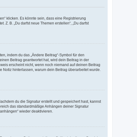
n“ klicken. Es könnte sein, dass eine Registrierung
t. Z. B. „Du darfst neue Themen erstellen“, „Du darfst
iten, indem du das „Ändere Beitrag“-Symbol für den
inen Beitrag geantwortet hat, wird dein Beitrag in der
nweis erscheint nicht, wenn noch niemand auf deinen Beitrag
ne Notiz hinterlassen, warum dein Beitrag überarbeitet wurde.
chdem du die Signatur erstellt und gespeichert hast, kannst
Bereich das standardmäßige Anhängen deiner Signatur
r anhängen“ wieder deaktivieren.