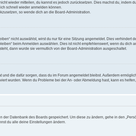
 nicht wieder mitteilen, du kannst es jedoch zurücksetzen. Dies machst du, indem 
 dich schnell wieder anmelden können.
ückzusetzen, so wende dich an die Board-Administration.
en“ nicht auswählst, wirst du nur für eine Sitzung angemeldet. Dies verhindert 
leiben“ beim Anmelden auswählen. Dies ist nicht empfehlenswert, wenn du dich an
 steht, dann wurde sie vermutlich von der Board-Administration ausgeschaltet.
 hat und die dafür sorgen, dass du im Forum angemeldet bleibst. Außerdem ermögli
tiviert wurden. Wenn du Probleme bei der An- oder Abmeldung hast, kann es helfen
n in der Datenbank des Boards gespeichert. Um diese zu ändern, gehe in den „Persö
nst du alle deine Einstellungen ändern.