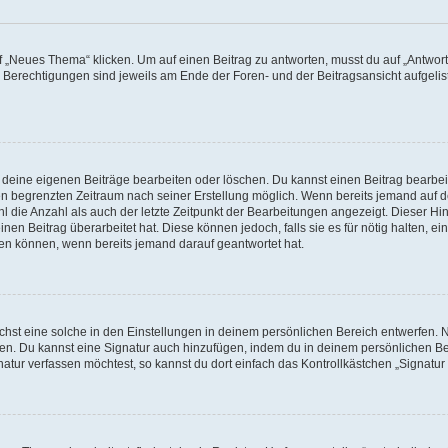
„Neues Thema“ klicken. Um auf einen Beitrag zu antworten, musst du auf „Antworte
e Berechtigungen sind jeweils am Ende der Foren- und der Beitragsansicht aufgeliste
r deine eigenen Beiträge bearbeiten oder löschen. Du kannst einen Beitrag bearbe
inen begrenzten Zeitraum nach seiner Erstellung möglich. Wenn bereits jemand auf de
 die Anzahl als auch der letzte Zeitpunkt der Bearbeitungen angezeigt. Dieser Hi
en Beitrag überarbeitet hat. Diese können jedoch, falls sie es für nötig halten, ei
hen können, wenn bereits jemand darauf geantwortet hat.
st eine solche in den Einstellungen in deinem persönlichen Bereich entwerfen. Na
eren. Du kannst eine Signatur auch hinzufügen, indem du in deinem persönlichen 
atur verfassen möchtest, so kannst du dort einfach das Kontrollkästchen „Signatu