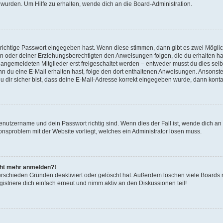
 wurden. Um Hilfe zu erhalten, wende dich an die Board-Administration.
 richtige Passwort eingegeben hast. Wenn diese stimmen, dann gibt es zwei Mögl
tern oder deiner Erziehungsberechtigten den Anweisungen folgen, die du erhalten ha
u angemeldeten Mitglieder erst freigeschaltet werden – entweder musst du dies selbs
. Wenn du eine E-Mail erhalten hast, folge den dort enthaltenen Anweisungen. Ansons
 dir sicher bist, dass deine E-Mail-Adresse korrekt eingegeben wurde, dann kontak
Benutzername und dein Passwort richtig sind. Wenn dies der Fall ist, wende dich a
ionsproblem mit der Website vorliegt, welches ein Administrator lösen muss.
icht mehr anmelden?!
erschieden Gründen deaktiviert oder gelöscht hat. Außerdem löschen viele Boards r
triere dich einfach erneut und nimm aktiv an den Diskussionen teil!