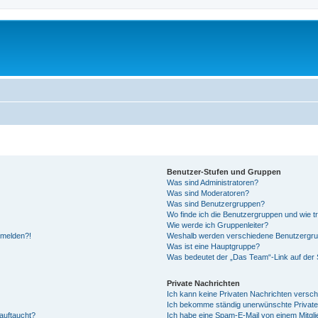
Benutzer-Stufen und Gruppen
Was sind Administratoren?
Was sind Moderatoren?
Was sind Benutzergruppen?
Wo finde ich die Benutzergruppen und wie tr
Wie werde ich Gruppenleiter?
anmelden?!
Weshalb werden verschiedene Benutzergrupp
Was ist eine Hauptgruppe?
Was bedeutet der „Das Team“-Link auf der S
Private Nachrichten
Ich kann keine Privaten Nachrichten versch
Ich bekomme ständig unerwünschte Private
auftaucht?
Ich habe eine Spam-E-Mail von einem Mitgli