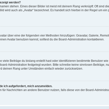
gezeigt werden?
amen stehen. Eines dieser Bilder ist meist mit deinem Rang verknüpft: Oft sind di
ld wird auch als „Avatar“ bezeichnet. Es handelt sich hierbei in der Regel um ein
 Avatar über eine der folgenden vier Methoden hinzufügen: Gravatar, Galerie, Rem
en Avatar benutzen kannst, solltest du die Board-Administration kontaktieren.
viele Beiträge du bislang erstellt hast oder identifizieren bestimmte Benutzer w
 Board-Administration festgelegt wurden. Bitte schreibe keine sinnlosen Beiträge
wird deinen Rang unter Umständen einfach wieder zurücksetzen.
rde ich aufgefordert, mich anzumelden.
ion für Nachrichten an andere Benutzer nutzen, falls diese von der Board-Administ