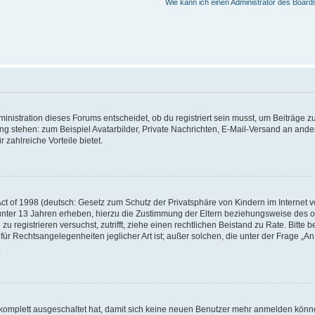
Wie kann ich einen Administrator des Board
istration dieses Forums entscheidet, ob du registriert sein musst, um Beiträge zu s
ung stehen: zum Beispiel Avatarbilder, Private Nachrichten, E-Mail-Versand an ander
 zahlreiche Vorteile bietet.
t of 1998 (deutsch: Gesetz zum Schutz der Privatsphäre von Kindern im Internet vo
unter 13 Jahren erheben, hierzu die Zustimmung der Eltern beziehungsweise des o
h zu registrieren versuchst, zutrifft, ziehe einen rechtlichen Beistand zu Rate. Bit
für Rechtsangelegenheiten jeglicher Art ist; außer solchen, die unter der Frage „
.
g komplett ausgeschaltet hat, damit sich keine neuen Benutzer mehr anmelden könn