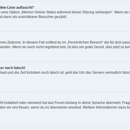
ine-Liste auftaucht?
n eine Option „Meinen Online-Status während dieser Sitzung verbergen“. Wenn du d
st dann als unsichtbarer Besucher gezählt.
en Zeitzone. In diesem Fall solltest du im „Persönlichen Bereich“ die für dich passe
den. Wenn du noch nicht registriert bist, ist dies ein guter Grund, dies jetzt zu tun
mer noch falsch!
t hast und die Zeit trotzdem noch falsch ist, geht die Uhr des Servers vermutlich fal
t installiert oder niemand hat das Forum bislang in deine Sprache übersetzt. Frag
, würden wir uns freuen, wenn du es übersetzen würdest. Weitere Informationen dazu