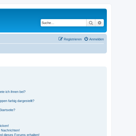
Suche
Erweiterte Suche
Registrieren
Anmelden
ete ich ihnen bei?
en farbig dargestellt?
tartseite?
icken!
 Nachrichten!
ed dieses Forums erhalten!