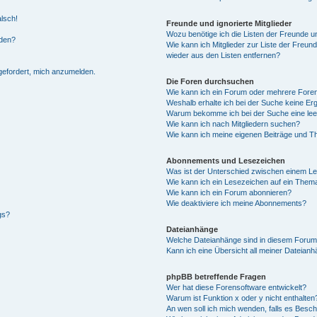
alsch!
Freunde und ignorierte Mitglieder
Wozu benötige ich die Listen der Freunde un
rden?
Wie kann ich Mitglieder zur Liste der Freund
wieder aus den Listen entfernen?
fgefordert, mich anzumelden.
Die Foren durchsuchen
Wie kann ich ein Forum oder mehrere For
Weshalb erhalte ich bei der Suche keine Er
Warum bekomme ich bei der Suche eine lee
Wie kann ich nach Mitgliedern suchen?
Wie kann ich meine eigenen Beiträge und T
Abonnements und Lesezeichen
Was ist der Unterschied zwischen einem L
Wie kann ich ein Lesezeichen auf ein Them
Wie kann ich ein Forum abonnieren?
Wie deaktiviere ich meine Abonnements?
gs?
Dateianhänge
Welche Dateianhänge sind in diesem Forum
Kann ich eine Übersicht all meiner Dateian
phpBB betreffende Fragen
Wer hat diese Forensoftware entwickelt?
Warum ist Funktion x oder y nicht enthalten
An wen soll ich mich wenden, falls es Besc