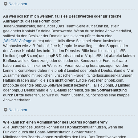
Nach oben
An wen soll ich mich wenden, falls es Beschwerden oder juristische
Anfragen zu diesem Forum gibt?
Jeder Administrator, der auf der „Das Team“-Seite aufgeführt ist, ist ein
geeigneter Kontakt für deine Beschwerde. Wenn du so keine Antwort erhältst,
solltest du den Besitzer der Domain kontaktieren (führe dazu eine
„WHOIS“-Abfrage
durch) oder — falls diese Seite bei einem kostenlosen
Webhoster wie z. B. Yahoo!, free.fr, funpic.de usw. liegt — den Support oder
den Abuse-Kontakt des betreffenden Dienstes. Bitte beachte, dass phpBB
Limited (phpBB.com) und phpBB Deutschland e. V. (phpBB.de)
absolut keinen
Einfluss
auf die Benutzung oder den oder die Benutzer der Forensoftware
haben und dafür in keiner Weise zur Verantwortung herangezogen werden
können. Kontaktiere daher nie phpBB Limited oder phpBB Deutschland e. V. in
Zusammenhang mit jeglichen juristischen Fragen (Unterlassungserklärungen,
Haftungsfragen usw.), die
sich nicht direkt
auf die Websiten phpbb.com,
phpbb.de oder die phpBB-Software selbst beziehen. Falls du phpBB Limited
oder phpBB Deutschland e. V. E-Mails schreibst, die die
Softwarenutzung
durch Dritte
betreffen, so wirst du, wenn überhaupt, höchstens eine knappe
Antwort erhalten.
Nach oben
Wie kann ich einen Administrator des Boards kontaktieren?
Alle Benutzer des Boards können das Kontaktformular nutzen, wenn die
Funktion durch die Board-Administration aktiviert wurde.
Mitglieder des Boards können zusätzlich den Link „Das Team“ verwenden.