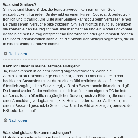
Was sind Smileys?
Smileys sind kleine Bilder, die benutzt werden können, um ein Gefühl
auszudrücken. Für jeden Smiley gibt es einen kurzen Code, z. B. bedeutet :)
fröhlich und :( traurig. Die Liste aller Smileys kannst du beim Verfassen eines
Beitrags sehen. Versuche bitte trotzdem, Smileys nicht zu häufig zu benutzen,
sie können einen Beitrag schnell unlesbar machen und ein Moderator könnte
deshalb deinen Beitrag entsprechend überarbeiten oder gar komplett löschen.
Die Board-Administration kann auch die Anzahl der Smileys begrenzen, die du
in einem Beitrag benutzen kannst.
Nach oben
Kann ich Bilder in meine Beiträge einfügen?
Ja, Bilder können in deinem Beitrag angezeigt werden. Wenn die
Administration Dateianhänge erlaubt hat, kannst du das Bild auch direkt
hochladen. Ansonsten musst du zu einem Bild verlinken, das auf einem
öffentlich zugänglichen Server liegt, z. B. http://www.domain.tld/mein-bild.gif.
Du kannst weder Bilder verlinken, die sich auf deinem eigenen PC befinden
(außer es ist ein öffentlich zugänglicher Server), noch zu Bildern, die nur nach
einer Anmeldung verfügbar sind, z. B. Hotmail- oder Yahoo-Mailboxen, mit
einem Passwort geschützte Seiten usw. Um das Bild anzuzeigen, benutze den
BBCode-Tag „[img]“.
Nach oben
Was sind globale Bekanntmachungen?
Globale Bekanntmachungen beinhalten wichtige Informationen, deshalb