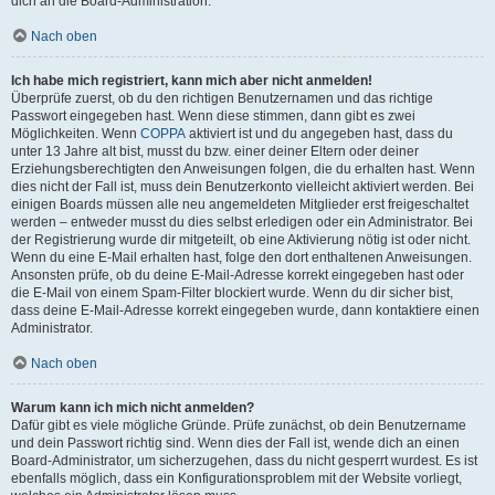
dich an die Board-Administration.
Nach oben
Ich habe mich registriert, kann mich aber nicht anmelden!
Überprüfe zuerst, ob du den richtigen Benutzernamen und das richtige
Passwort eingegeben hast. Wenn diese stimmen, dann gibt es zwei
Möglichkeiten. Wenn
COPPA
aktiviert ist und du angegeben hast, dass du
unter 13 Jahre alt bist, musst du bzw. einer deiner Eltern oder deiner
Erziehungsberechtigten den Anweisungen folgen, die du erhalten hast. Wenn
dies nicht der Fall ist, muss dein Benutzerkonto vielleicht aktiviert werden. Bei
einigen Boards müssen alle neu angemeldeten Mitglieder erst freigeschaltet
werden – entweder musst du dies selbst erledigen oder ein Administrator. Bei
der Registrierung wurde dir mitgeteilt, ob eine Aktivierung nötig ist oder nicht.
Wenn du eine E-Mail erhalten hast, folge den dort enthaltenen Anweisungen.
Ansonsten prüfe, ob du deine E-Mail-Adresse korrekt eingegeben hast oder
die E-Mail von einem Spam-Filter blockiert wurde. Wenn du dir sicher bist,
dass deine E-Mail-Adresse korrekt eingegeben wurde, dann kontaktiere einen
Administrator.
Nach oben
Warum kann ich mich nicht anmelden?
Dafür gibt es viele mögliche Gründe. Prüfe zunächst, ob dein Benutzername
und dein Passwort richtig sind. Wenn dies der Fall ist, wende dich an einen
Board-Administrator, um sicherzugehen, dass du nicht gesperrt wurdest. Es ist
ebenfalls möglich, dass ein Konfigurationsproblem mit der Website vorliegt,