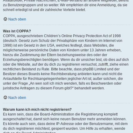
Avatarbilder, Private Nachrichten, E-Mail-Versand an andere Mitglieder, Beitritt
zu Benutzergruppen und so weiter. Wir empfehlen dir eine Anmeldung, da sie
schnell erledigt ist und dir zahlreiche Vorteile bietet.
Nach oben
Was ist COPPA?
COPPA, ausgeschrieben Children’s Online Privacy Protection Act of 1998
(deutsch: Gesetz zum Schutz der Privatsphäre von Kindern im Internet von
1998) ist ein Gesetz in den USA, welches festlegt, dass Websites, die
möglicherweise persönliche Daten von Kindern unter 13 Jahren erheben,
hierzu die Zustimmung der Eltern beziehungsweise des oder der
Erziehungsberechtigten benötigen. Wenn du dir unsicher bist, ob dies auf dich
oder die Website, auf der du dich zu registrieren versuchst, zutrifft, ziehe einen
rechtlichen Beistand zu Rate. Bitte beachte, dass phpBB Limited und der
Besitzer dieses Boards keine Rechtsberatung anbieten kann und nicht die
Anlaufstelle für Rechtsangelegenheiten jeglicher Art ist; außer solchen, die
unter der Frage „An wen soll ich mich wenden, falls es Beschwerden oder
juristische Anfragen zu diesem Forum gibt?“ behandelt werden.
Nach oben
Warum kann ich mich nicht registrieren?
Es kann sein, dass die Board-Administration die Registrierung komplett
ausgeschaltet hat, damit sich keine neuen Benutzer mehr anmelden können.
Es könnte auch sein, dass deine IP-Adresse oder der Benutzername, mit dem
du dich registrieren möchtest, gesperrt wurden. Um Hilfe zu erhalten, wende