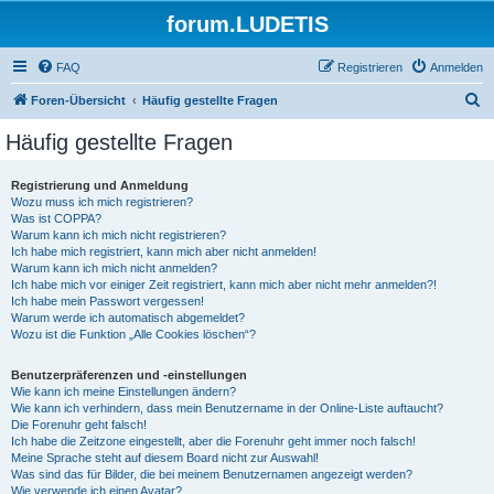
forum.LUDETIS
FAQ
Registrieren
Anmelden
S
Foren-Übersicht
Häufig gestellte Fragen
u
Häufig gestellte Fragen
c
h
Registrierung und Anmeldung
Wozu muss ich mich registrieren?
e
Was ist COPPA?
Warum kann ich mich nicht registrieren?
Ich habe mich registriert, kann mich aber nicht anmelden!
Warum kann ich mich nicht anmelden?
Ich habe mich vor einiger Zeit registriert, kann mich aber nicht mehr anmelden?!
Ich habe mein Passwort vergessen!
Warum werde ich automatisch abgemeldet?
Wozu ist die Funktion „Alle Cookies löschen“?
Benutzerpräferenzen und -einstellungen
Wie kann ich meine Einstellungen ändern?
Wie kann ich verhindern, dass mein Benutzername in der Online-Liste auftaucht?
Die Forenuhr geht falsch!
Ich habe die Zeitzone eingestellt, aber die Forenuhr geht immer noch falsch!
Meine Sprache steht auf diesem Board nicht zur Auswahl!
Was sind das für Bilder, die bei meinem Benutzernamen angezeigt werden?
Wie verwende ich einen Avatar?