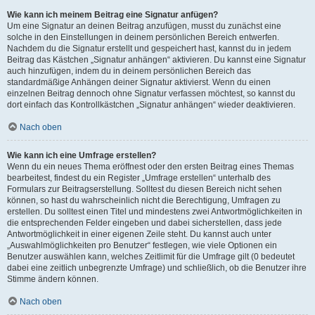
Wie kann ich meinem Beitrag eine Signatur anfügen?
Um eine Signatur an deinen Beitrag anzufügen, musst du zunächst eine
solche in den Einstellungen in deinem persönlichen Bereich entwerfen.
Nachdem du die Signatur erstellt und gespeichert hast, kannst du in jedem
Beitrag das Kästchen „Signatur anhängen“ aktivieren. Du kannst eine Signatur
auch hinzufügen, indem du in deinem persönlichen Bereich das
standardmäßige Anhängen deiner Signatur aktivierst. Wenn du einen
einzelnen Beitrag dennoch ohne Signatur verfassen möchtest, so kannst du
dort einfach das Kontrollkästchen „Signatur anhängen“ wieder deaktivieren.
Nach oben
Wie kann ich eine Umfrage erstellen?
Wenn du ein neues Thema eröffnest oder den ersten Beitrag eines Themas
bearbeitest, findest du ein Register „Umfrage erstellen“ unterhalb des
Formulars zur Beitragserstellung. Solltest du diesen Bereich nicht sehen
können, so hast du wahrscheinlich nicht die Berechtigung, Umfragen zu
erstellen. Du solltest einen Titel und mindestens zwei Antwortmöglichkeiten in
die entsprechenden Felder eingeben und dabei sicherstellen, dass jede
Antwortmöglichkeit in einer eigenen Zeile steht. Du kannst auch unter
„Auswahlmöglichkeiten pro Benutzer“ festlegen, wie viele Optionen ein
Benutzer auswählen kann, welches Zeitlimit für die Umfrage gilt (0 bedeutet
dabei eine zeitlich unbegrenzte Umfrage) und schließlich, ob die Benutzer ihre
Stimme ändern können.
Nach oben