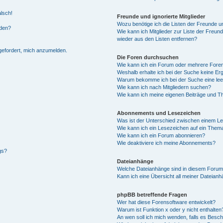
alsch!
Freunde und ignorierte Mitglieder
Wozu benötige ich die Listen der Freunde un
rden?
Wie kann ich Mitglieder zur Liste der Freund
wieder aus den Listen entfernen?
fgefordert, mich anzumelden.
Die Foren durchsuchen
Wie kann ich ein Forum oder mehrere For
Weshalb erhalte ich bei der Suche keine Er
Warum bekomme ich bei der Suche eine lee
Wie kann ich nach Mitgliedern suchen?
Wie kann ich meine eigenen Beiträge und T
Abonnements und Lesezeichen
Was ist der Unterschied zwischen einem L
Wie kann ich ein Lesezeichen auf ein Them
Wie kann ich ein Forum abonnieren?
Wie deaktiviere ich meine Abonnements?
gs?
Dateianhänge
Welche Dateianhänge sind in diesem Forum
Kann ich eine Übersicht all meiner Dateian
phpBB betreffende Fragen
Wer hat diese Forensoftware entwickelt?
Warum ist Funktion x oder y nicht enthalten
An wen soll ich mich wenden, falls es Besc