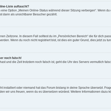
ine-Liste auftaucht?
n eine Option „Meinen Online-Status während dieser Sitzung verbergen“. Wenn du d
st dann als unsichtbarer Besucher gezählt.
en Zeitzone. In diesem Fall solltest du im „Persönlichen Bereich“ die für dich passe
den. Wenn du noch nicht registriert bist, ist dies ein guter Grund, dies jetzt zu tun
mer noch falsch!
t hast und die Zeit trotzdem noch falsch ist, geht die Uhr des Servers vermutlich fal
t installiert oder niemand hat das Forum bislang in deine Sprache übersetzt. Frag
, würden wir uns freuen, wenn du es übersetzen würdest. Weitere Informationen dazu