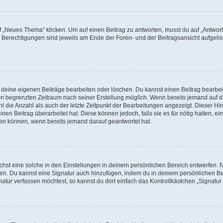
„Neues Thema“ klicken. Um auf einen Beitrag zu antworten, musst du auf „Antworte
e Berechtigungen sind jeweils am Ende der Foren- und der Beitragsansicht aufgeliste
r deine eigenen Beiträge bearbeiten oder löschen. Du kannst einen Beitrag bearbe
inen begrenzten Zeitraum nach seiner Erstellung möglich. Wenn bereits jemand auf de
 die Anzahl als auch der letzte Zeitpunkt der Bearbeitungen angezeigt. Dieser Hi
en Beitrag überarbeitet hat. Diese können jedoch, falls sie es für nötig halten, ei
hen können, wenn bereits jemand darauf geantwortet hat.
st eine solche in den Einstellungen in deinem persönlichen Bereich entwerfen. Na
eren. Du kannst eine Signatur auch hinzufügen, indem du in deinem persönlichen 
atur verfassen möchtest, so kannst du dort einfach das Kontrollkästchen „Signatu