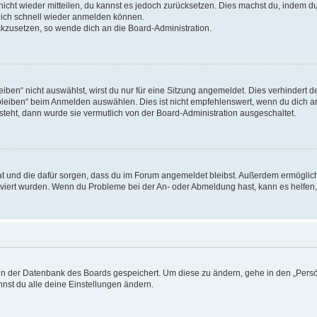
 nicht wieder mitteilen, du kannst es jedoch zurücksetzen. Dies machst du, indem 
 dich schnell wieder anmelden können.
ückzusetzen, so wende dich an die Board-Administration.
en“ nicht auswählst, wirst du nur für eine Sitzung angemeldet. Dies verhindert 
leiben“ beim Anmelden auswählen. Dies ist nicht empfehlenswert, wenn du dich an
 steht, dann wurde sie vermutlich von der Board-Administration ausgeschaltet.
 hat und die dafür sorgen, dass du im Forum angemeldet bleibst. Außerdem ermögli
tiviert wurden. Wenn du Probleme bei der An- oder Abmeldung hast, kann es helfen
n in der Datenbank des Boards gespeichert. Um diese zu ändern, gehe in den „Persö
nst du alle deine Einstellungen ändern.