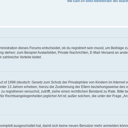
Wie kann ich einen Administrator des Board
istration dieses Forums entscheidet, ob du registriert sein musst, um Beiträge zu s
ung stehen: zum Beispiel Avatarbilder, Private Nachrichten, E-Mail-Versand an ander
 zahlreiche Vorteile bietet.
t of 1998 (deutsch: Gesetz zum Schutz der Privatsphäre von Kindern im Internet vo
unter 13 Jahren erheben, hierzu die Zustimmung der Eltern beziehungsweise des o
h zu registrieren versuchst, zutrifft, ziehe einen rechtlichen Beistand zu Rate. Bit
für Rechtsangelegenheiten jeglicher Art ist; außer solchen, die unter der Frage „
.
g komplett ausgeschaltet hat, damit sich keine neuen Benutzer mehr anmelden könn