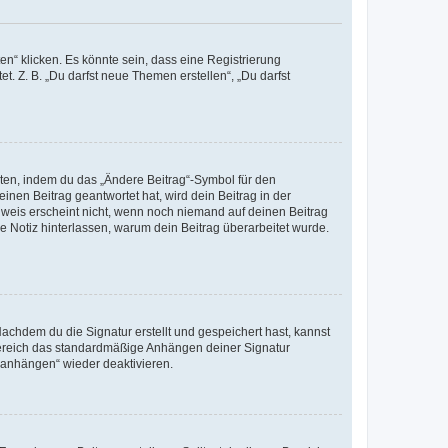
n“ klicken. Es könnte sein, dass eine Registrierung
t. Z. B. „Du darfst neue Themen erstellen“, „Du darfst
iten, indem du das „Ändere Beitrag“-Symbol für den
inen Beitrag geantwortet hat, wird dein Beitrag in der
nweis erscheint nicht, wenn noch niemand auf deinen Beitrag
ne Notiz hinterlassen, warum dein Beitrag überarbeitet wurde.
chdem du die Signatur erstellt und gespeichert hast, kannst
Bereich das standardmäßige Anhängen deiner Signatur
r anhängen“ wieder deaktivieren.