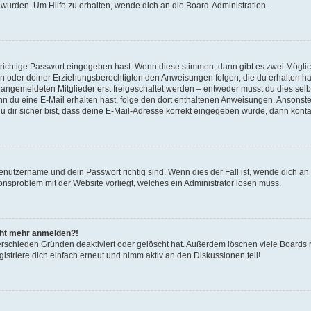
 wurden. Um Hilfe zu erhalten, wende dich an die Board-Administration.
 richtige Passwort eingegeben hast. Wenn diese stimmen, dann gibt es zwei Mögl
tern oder deiner Erziehungsberechtigten den Anweisungen folgen, die du erhalten ha
u angemeldeten Mitglieder erst freigeschaltet werden – entweder musst du dies selbs
. Wenn du eine E-Mail erhalten hast, folge den dort enthaltenen Anweisungen. Ansons
 dir sicher bist, dass deine E-Mail-Adresse korrekt eingegeben wurde, dann kontak
Benutzername und dein Passwort richtig sind. Wenn dies der Fall ist, wende dich a
ionsproblem mit der Website vorliegt, welches ein Administrator lösen muss.
icht mehr anmelden?!
erschieden Gründen deaktiviert oder gelöscht hat. Außerdem löschen viele Boards r
triere dich einfach erneut und nimm aktiv an den Diskussionen teil!