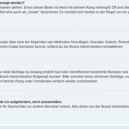
gezeigt werden?
amen stehen. Eines dieser Bilder ist meist mit deinem Rang verknüpft: Oft sind di
ld wird auch als „Avatar“ bezeichnet. Es handelt sich hierbei in der Regel um ein
 Avatar über eine der folgenden vier Methoden hinzufügen: Gravatar, Galerie, Rem
en Avatar benutzen kannst, solltest du die Board-Administration kontaktieren.
viele Beiträge du bislang erstellt hast oder identifizieren bestimmte Benutzer w
 Board-Administration festgelegt wurden. Bitte schreibe keine sinnlosen Beiträge
wird deinen Rang unter Umständen einfach wieder zurücksetzen.
rde ich aufgefordert, mich anzumelden.
ion für Nachrichten an andere Benutzer nutzen, falls diese von der Board-Administ