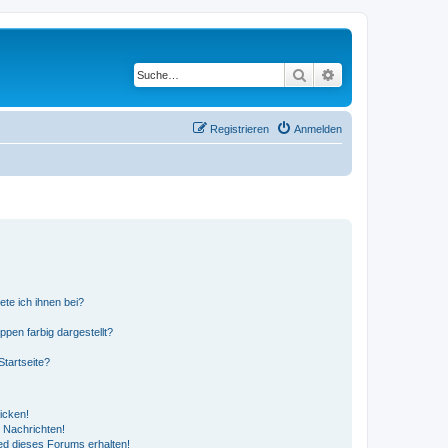
Suche
Erweiterte Suche
Registrieren
Anmelden
ete ich ihnen bei?
en farbig dargestellt?
tartseite?
icken!
 Nachrichten!
ed dieses Forums erhalten!