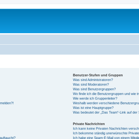
Benutzer-Stufen und Gruppen
Was sind Administratoren?
Was sind Moderatoren?
Was sind Benutzergruppen?
Wo finde ich die Benutzergruppen und wie tr
Wie werde ich Gruppenleiter?
anmelden?!
Weshalb werden verschiedene Benutzergrupp
Was ist eine Hauptgruppe?
Was bedeutet der „Das Team“-Link auf der S
Private Nachrichten
Ich kann keine Privaten Nachrichten versch
Ich bekomme ständig unerwünschte Private
auftaucht?
Ich habe eine Spam-E-Mail von einem Mitgli