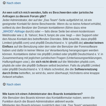
Nach oben
An wen soll ich mich wenden, falls es Beschwerden oder juristische
Anfragen zu diesem Forum gibt?
Jeder Administrator, der auf der „Das Team“-Seite aufgeführt ist, ist ein
geeigneter Kontakt für deine Beschwerde. Wenn du so keine Antwort erhältst,
solltest du den Besitzer der Domain kontaktieren (führe dazu eine
„WHOIS“-Abfrage
durch) oder — falls diese Seite bei einem kostenlosen
Webhoster wie z. B. Yahoo!, free.fr, funpic.de usw. liegt — den Support oder
den Abuse-Kontakt des betreffenden Dienstes. Bitte beachte, dass phpBB
Limited (phpBB.com) und phpBB Deutschland e. V. (phpBB.de)
absolut keinen
Einfluss
auf die Benutzung oder den oder die Benutzer der Forensoftware
haben und dafür in keiner Weise zur Verantwortung herangezogen werden
können. Kontaktiere daher nie phpBB Limited oder phpBB Deutschland e. V. in
Zusammenhang mit jeglichen juristischen Fragen (Unterlassungserklärungen,
Haftungsfragen usw.), die
sich nicht direkt
auf die Websiten phpbb.com,
phpbb.de oder die phpBB-Software selbst beziehen. Falls du phpBB Limited
oder phpBB Deutschland e. V. E-Mails schreibst, die die
Softwarenutzung
durch Dritte
betreffen, so wirst du, wenn überhaupt, höchstens eine knappe
Antwort erhalten.
Nach oben
Wie kann ich einen Administrator des Boards kontaktieren?
Alle Benutzer des Boards können das Kontaktformular nutzen, wenn die
Funktion durch die Board-Administration aktiviert wurde.
Mitglieder des Boards können zusätzlich den Link „Das Team“ verwenden.