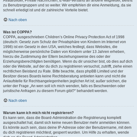
Avatarbilder, Private Nachrichten, E-Mail-Versand an andere Mitglieder, Beitritt
zu Benutzergruppen und so weiter. Wir empfehlen dir eine Anmeldung, da sie
schnell erledigt ist und dir zahlreiche Vorteile bietet.
Nach oben
Was ist COPPA?
COPPA, ausgeschrieben Children’s Online Privacy Protection Act of 1998
(deutsch: Gesetz zum Schutz der Privatsphäre von Kindern im Internet von
1998) ist ein Gesetz in den USA, welches festlegt, dass Websites, die
möglicherweise persönliche Daten von Kindern unter 13 Jahren erheben,
hierzu die Zustimmung der Eltern beziehungsweise des oder der
Erziehungsberechtigten benötigen. Wenn du dir unsicher bist, ob dies auf dich
oder die Website, auf der du dich zu registrieren versuchst, zutrifft, ziehe einen
rechtlichen Beistand zu Rate. Bitte beachte, dass phpBB Limited und der
Besitzer dieses Boards keine Rechtsberatung anbieten kann und nicht die
Anlaufstelle für Rechtsangelegenheiten jeglicher Art ist; außer solchen, die
unter der Frage „An wen soll ich mich wenden, falls es Beschwerden oder
juristische Anfragen zu diesem Forum gibt?“ behandelt werden.
Nach oben
Warum kann ich mich nicht registrieren?
Es kann sein, dass die Board-Administration die Registrierung komplett
ausgeschaltet hat, damit sich keine neuen Benutzer mehr anmelden können.
Es könnte auch sein, dass deine IP-Adresse oder der Benutzername, mit dem
du dich registrieren möchtest, gesperrt wurden. Um Hilfe zu erhalten, wende