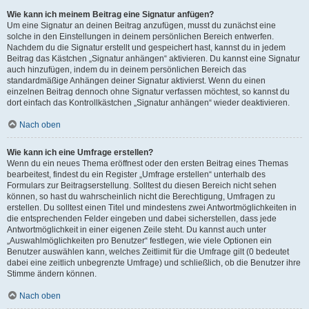
Wie kann ich meinem Beitrag eine Signatur anfügen?
Um eine Signatur an deinen Beitrag anzufügen, musst du zunächst eine
solche in den Einstellungen in deinem persönlichen Bereich entwerfen.
Nachdem du die Signatur erstellt und gespeichert hast, kannst du in jedem
Beitrag das Kästchen „Signatur anhängen“ aktivieren. Du kannst eine Signatur
auch hinzufügen, indem du in deinem persönlichen Bereich das
standardmäßige Anhängen deiner Signatur aktivierst. Wenn du einen
einzelnen Beitrag dennoch ohne Signatur verfassen möchtest, so kannst du
dort einfach das Kontrollkästchen „Signatur anhängen“ wieder deaktivieren.
Nach oben
Wie kann ich eine Umfrage erstellen?
Wenn du ein neues Thema eröffnest oder den ersten Beitrag eines Themas
bearbeitest, findest du ein Register „Umfrage erstellen“ unterhalb des
Formulars zur Beitragserstellung. Solltest du diesen Bereich nicht sehen
können, so hast du wahrscheinlich nicht die Berechtigung, Umfragen zu
erstellen. Du solltest einen Titel und mindestens zwei Antwortmöglichkeiten in
die entsprechenden Felder eingeben und dabei sicherstellen, dass jede
Antwortmöglichkeit in einer eigenen Zeile steht. Du kannst auch unter
„Auswahlmöglichkeiten pro Benutzer“ festlegen, wie viele Optionen ein
Benutzer auswählen kann, welches Zeitlimit für die Umfrage gilt (0 bedeutet
dabei eine zeitlich unbegrenzte Umfrage) und schließlich, ob die Benutzer ihre
Stimme ändern können.
Nach oben