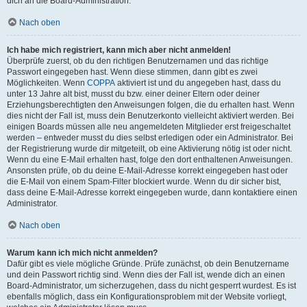
dich an die Board-Administration.
Nach oben
Ich habe mich registriert, kann mich aber nicht anmelden!
Überprüfe zuerst, ob du den richtigen Benutzernamen und das richtige
Passwort eingegeben hast. Wenn diese stimmen, dann gibt es zwei
Möglichkeiten. Wenn
COPPA
aktiviert ist und du angegeben hast, dass du
unter 13 Jahre alt bist, musst du bzw. einer deiner Eltern oder deiner
Erziehungsberechtigten den Anweisungen folgen, die du erhalten hast. Wenn
dies nicht der Fall ist, muss dein Benutzerkonto vielleicht aktiviert werden. Bei
einigen Boards müssen alle neu angemeldeten Mitglieder erst freigeschaltet
werden – entweder musst du dies selbst erledigen oder ein Administrator. Bei
der Registrierung wurde dir mitgeteilt, ob eine Aktivierung nötig ist oder nicht.
Wenn du eine E-Mail erhalten hast, folge den dort enthaltenen Anweisungen.
Ansonsten prüfe, ob du deine E-Mail-Adresse korrekt eingegeben hast oder
die E-Mail von einem Spam-Filter blockiert wurde. Wenn du dir sicher bist,
dass deine E-Mail-Adresse korrekt eingegeben wurde, dann kontaktiere einen
Administrator.
Nach oben
Warum kann ich mich nicht anmelden?
Dafür gibt es viele mögliche Gründe. Prüfe zunächst, ob dein Benutzername
und dein Passwort richtig sind. Wenn dies der Fall ist, wende dich an einen
Board-Administrator, um sicherzugehen, dass du nicht gesperrt wurdest. Es ist
ebenfalls möglich, dass ein Konfigurationsproblem mit der Website vorliegt,