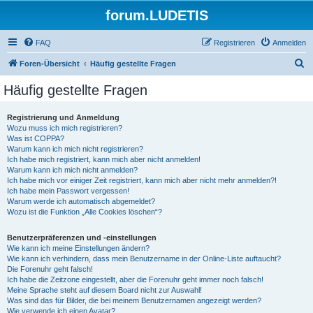
forum.LUDETIS
FAQ
Registrieren
Anmelden
S
Foren-Übersicht
Häufig gestellte Fragen
u
Häufig gestellte Fragen
c
h
Registrierung und Anmeldung
Wozu muss ich mich registrieren?
e
Was ist COPPA?
Warum kann ich mich nicht registrieren?
Ich habe mich registriert, kann mich aber nicht anmelden!
Warum kann ich mich nicht anmelden?
Ich habe mich vor einiger Zeit registriert, kann mich aber nicht mehr anmelden?!
Ich habe mein Passwort vergessen!
Warum werde ich automatisch abgemeldet?
Wozu ist die Funktion „Alle Cookies löschen“?
Benutzerpräferenzen und -einstellungen
Wie kann ich meine Einstellungen ändern?
Wie kann ich verhindern, dass mein Benutzername in der Online-Liste auftaucht?
Die Forenuhr geht falsch!
Ich habe die Zeitzone eingestellt, aber die Forenuhr geht immer noch falsch!
Meine Sprache steht auf diesem Board nicht zur Auswahl!
Was sind das für Bilder, die bei meinem Benutzernamen angezeigt werden?
Wie verwende ich einen Avatar?