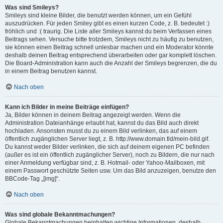
Was sind Smileys?
Smileys sind kleine Bilder, die benutzt werden können, um ein Gefühl
auszudrücken. Für jeden Smiley gibt es einen kurzen Code, z. B. bedeutet :)
fröhlich und :( traurig. Die Liste aller Smileys kannst du beim Verfassen eines
Beitrags sehen. Versuche bitte trotzdem, Smileys nicht zu häufig zu benutzen,
sie können einen Beitrag schnell unlesbar machen und ein Moderator könnte
deshalb deinen Beitrag entsprechend überarbeiten oder gar komplett löschen.
Die Board-Administration kann auch die Anzahl der Smileys begrenzen, die du
in einem Beitrag benutzen kannst.
Nach oben
Kann ich Bilder in meine Beiträge einfügen?
Ja, Bilder können in deinem Beitrag angezeigt werden. Wenn die
Administration Dateianhänge erlaubt hat, kannst du das Bild auch direkt
hochladen. Ansonsten musst du zu einem Bild verlinken, das auf einem
öffentlich zugänglichen Server liegt, z. B. http://www.domain.tld/mein-bild.gif.
Du kannst weder Bilder verlinken, die sich auf deinem eigenen PC befinden
(außer es ist ein öffentlich zugänglicher Server), noch zu Bildern, die nur nach
einer Anmeldung verfügbar sind, z. B. Hotmail- oder Yahoo-Mailboxen, mit
einem Passwort geschützte Seiten usw. Um das Bild anzuzeigen, benutze den
BBCode-Tag „[img]“.
Nach oben
Was sind globale Bekanntmachungen?
Globale Bekanntmachungen beinhalten wichtige Informationen, deshalb