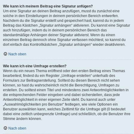
Wie kann ich meinem Beitrag eine Signatur anfügen?
Um eine Signatur an deinen Beitrag anzufügen, musst du zunächst eine
solche in den Einstellungen in deinem persönlichen Bereich entwerfen.
Nachdem du die Signatur erstellt und gespeichert hast, kannst du in jedem
Beitrag das Kästchen „Signatur anhängen“ aktivieren. Du kannst eine Signatur
auch hinzufügen, indem du in deinem persönlichen Bereich das
standardmäßige Anhängen deiner Signatur aktivierst. Wenn du einen
einzelnen Beitrag dennoch ohne Signatur verfassen möchtest, so kannst du
dort einfach das Kontrollkästchen „Signatur anhängen“ wieder deaktivieren.
Nach oben
Wie kann ich eine Umfrage erstellen?
Wenn du ein neues Thema eröffnest oder den ersten Beitrag eines Themas
bearbeitest, findest du ein Register „Umfrage erstellen“ unterhalb des
Formulars zur Beitragserstellung. Solltest du diesen Bereich nicht sehen
können, so hast du wahrscheinlich nicht die Berechtigung, Umfragen zu
erstellen. Du solltest einen Titel und mindestens zwei Antwortmöglichkeiten in
die entsprechenden Felder eingeben und dabei sicherstellen, dass jede
Antwortmöglichkeit in einer eigenen Zeile steht. Du kannst auch unter
„Auswahlmöglichkeiten pro Benutzer“ festlegen, wie viele Optionen ein
Benutzer auswählen kann, welches Zeitlimit für die Umfrage gilt (0 bedeutet
dabei eine zeitlich unbegrenzte Umfrage) und schließlich, ob die Benutzer ihre
Stimme ändern können.
Nach oben