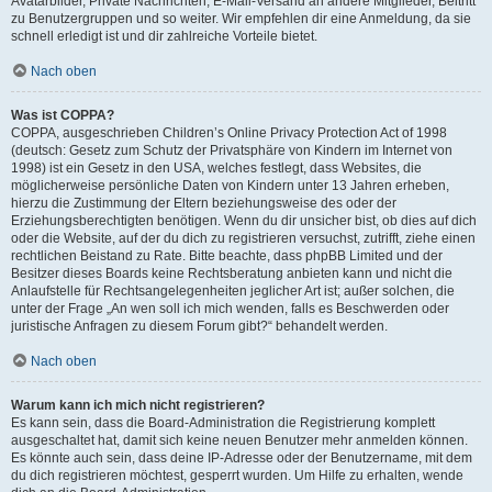
Avatarbilder, Private Nachrichten, E-Mail-Versand an andere Mitglieder, Beitritt
zu Benutzergruppen und so weiter. Wir empfehlen dir eine Anmeldung, da sie
schnell erledigt ist und dir zahlreiche Vorteile bietet.
Nach oben
Was ist COPPA?
COPPA, ausgeschrieben Children’s Online Privacy Protection Act of 1998
(deutsch: Gesetz zum Schutz der Privatsphäre von Kindern im Internet von
1998) ist ein Gesetz in den USA, welches festlegt, dass Websites, die
möglicherweise persönliche Daten von Kindern unter 13 Jahren erheben,
hierzu die Zustimmung der Eltern beziehungsweise des oder der
Erziehungsberechtigten benötigen. Wenn du dir unsicher bist, ob dies auf dich
oder die Website, auf der du dich zu registrieren versuchst, zutrifft, ziehe einen
rechtlichen Beistand zu Rate. Bitte beachte, dass phpBB Limited und der
Besitzer dieses Boards keine Rechtsberatung anbieten kann und nicht die
Anlaufstelle für Rechtsangelegenheiten jeglicher Art ist; außer solchen, die
unter der Frage „An wen soll ich mich wenden, falls es Beschwerden oder
juristische Anfragen zu diesem Forum gibt?“ behandelt werden.
Nach oben
Warum kann ich mich nicht registrieren?
Es kann sein, dass die Board-Administration die Registrierung komplett
ausgeschaltet hat, damit sich keine neuen Benutzer mehr anmelden können.
Es könnte auch sein, dass deine IP-Adresse oder der Benutzername, mit dem
du dich registrieren möchtest, gesperrt wurden. Um Hilfe zu erhalten, wende