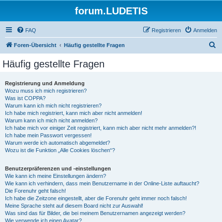
forum.LUDETIS
FAQ
Registrieren
Anmelden
S
Foren-Übersicht
Häufig gestellte Fragen
u
Häufig gestellte Fragen
c
h
Registrierung und Anmeldung
Wozu muss ich mich registrieren?
e
Was ist COPPA?
Warum kann ich mich nicht registrieren?
Ich habe mich registriert, kann mich aber nicht anmelden!
Warum kann ich mich nicht anmelden?
Ich habe mich vor einiger Zeit registriert, kann mich aber nicht mehr anmelden?!
Ich habe mein Passwort vergessen!
Warum werde ich automatisch abgemeldet?
Wozu ist die Funktion „Alle Cookies löschen“?
Benutzerpräferenzen und -einstellungen
Wie kann ich meine Einstellungen ändern?
Wie kann ich verhindern, dass mein Benutzername in der Online-Liste auftaucht?
Die Forenuhr geht falsch!
Ich habe die Zeitzone eingestellt, aber die Forenuhr geht immer noch falsch!
Meine Sprache steht auf diesem Board nicht zur Auswahl!
Was sind das für Bilder, die bei meinem Benutzernamen angezeigt werden?
Wie verwende ich einen Avatar?