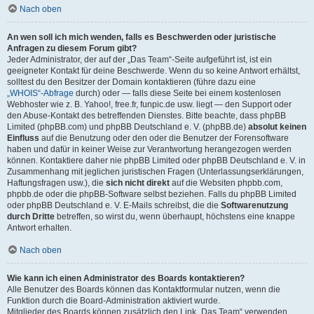
Nach oben
An wen soll ich mich wenden, falls es Beschwerden oder juristische
Anfragen zu diesem Forum gibt?
Jeder Administrator, der auf der „Das Team“-Seite aufgeführt ist, ist ein
geeigneter Kontakt für deine Beschwerde. Wenn du so keine Antwort erhältst,
solltest du den Besitzer der Domain kontaktieren (führe dazu eine
„WHOIS“-Abfrage
durch) oder — falls diese Seite bei einem kostenlosen
Webhoster wie z. B. Yahoo!, free.fr, funpic.de usw. liegt — den Support oder
den Abuse-Kontakt des betreffenden Dienstes. Bitte beachte, dass phpBB
Limited (phpBB.com) und phpBB Deutschland e. V. (phpBB.de)
absolut keinen
Einfluss
auf die Benutzung oder den oder die Benutzer der Forensoftware
haben und dafür in keiner Weise zur Verantwortung herangezogen werden
können. Kontaktiere daher nie phpBB Limited oder phpBB Deutschland e. V. in
Zusammenhang mit jeglichen juristischen Fragen (Unterlassungserklärungen,
Haftungsfragen usw.), die
sich nicht direkt
auf die Websiten phpbb.com,
phpbb.de oder die phpBB-Software selbst beziehen. Falls du phpBB Limited
oder phpBB Deutschland e. V. E-Mails schreibst, die die
Softwarenutzung
durch Dritte
betreffen, so wirst du, wenn überhaupt, höchstens eine knappe
Antwort erhalten.
Nach oben
Wie kann ich einen Administrator des Boards kontaktieren?
Alle Benutzer des Boards können das Kontaktformular nutzen, wenn die
Funktion durch die Board-Administration aktiviert wurde.
Mitglieder des Boards können zusätzlich den Link „Das Team“ verwenden.