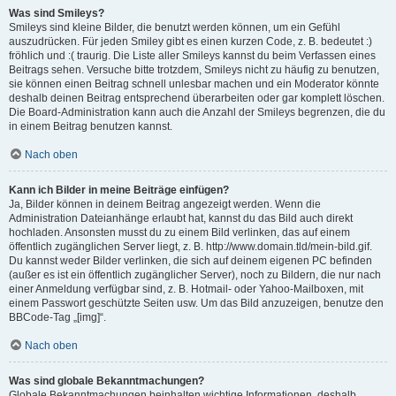
Was sind Smileys?
Smileys sind kleine Bilder, die benutzt werden können, um ein Gefühl
auszudrücken. Für jeden Smiley gibt es einen kurzen Code, z. B. bedeutet :)
fröhlich und :( traurig. Die Liste aller Smileys kannst du beim Verfassen eines
Beitrags sehen. Versuche bitte trotzdem, Smileys nicht zu häufig zu benutzen,
sie können einen Beitrag schnell unlesbar machen und ein Moderator könnte
deshalb deinen Beitrag entsprechend überarbeiten oder gar komplett löschen.
Die Board-Administration kann auch die Anzahl der Smileys begrenzen, die du
in einem Beitrag benutzen kannst.
Nach oben
Kann ich Bilder in meine Beiträge einfügen?
Ja, Bilder können in deinem Beitrag angezeigt werden. Wenn die
Administration Dateianhänge erlaubt hat, kannst du das Bild auch direkt
hochladen. Ansonsten musst du zu einem Bild verlinken, das auf einem
öffentlich zugänglichen Server liegt, z. B. http://www.domain.tld/mein-bild.gif.
Du kannst weder Bilder verlinken, die sich auf deinem eigenen PC befinden
(außer es ist ein öffentlich zugänglicher Server), noch zu Bildern, die nur nach
einer Anmeldung verfügbar sind, z. B. Hotmail- oder Yahoo-Mailboxen, mit
einem Passwort geschützte Seiten usw. Um das Bild anzuzeigen, benutze den
BBCode-Tag „[img]“.
Nach oben
Was sind globale Bekanntmachungen?
Globale Bekanntmachungen beinhalten wichtige Informationen, deshalb