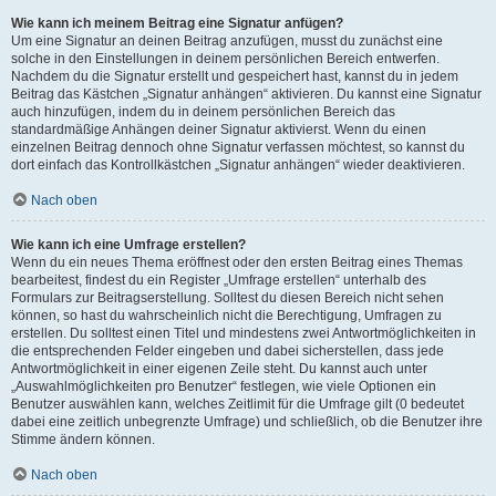
Wie kann ich meinem Beitrag eine Signatur anfügen?
Um eine Signatur an deinen Beitrag anzufügen, musst du zunächst eine
solche in den Einstellungen in deinem persönlichen Bereich entwerfen.
Nachdem du die Signatur erstellt und gespeichert hast, kannst du in jedem
Beitrag das Kästchen „Signatur anhängen“ aktivieren. Du kannst eine Signatur
auch hinzufügen, indem du in deinem persönlichen Bereich das
standardmäßige Anhängen deiner Signatur aktivierst. Wenn du einen
einzelnen Beitrag dennoch ohne Signatur verfassen möchtest, so kannst du
dort einfach das Kontrollkästchen „Signatur anhängen“ wieder deaktivieren.
Nach oben
Wie kann ich eine Umfrage erstellen?
Wenn du ein neues Thema eröffnest oder den ersten Beitrag eines Themas
bearbeitest, findest du ein Register „Umfrage erstellen“ unterhalb des
Formulars zur Beitragserstellung. Solltest du diesen Bereich nicht sehen
können, so hast du wahrscheinlich nicht die Berechtigung, Umfragen zu
erstellen. Du solltest einen Titel und mindestens zwei Antwortmöglichkeiten in
die entsprechenden Felder eingeben und dabei sicherstellen, dass jede
Antwortmöglichkeit in einer eigenen Zeile steht. Du kannst auch unter
„Auswahlmöglichkeiten pro Benutzer“ festlegen, wie viele Optionen ein
Benutzer auswählen kann, welches Zeitlimit für die Umfrage gilt (0 bedeutet
dabei eine zeitlich unbegrenzte Umfrage) und schließlich, ob die Benutzer ihre
Stimme ändern können.
Nach oben