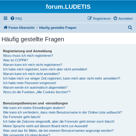
forum.LUDETIS
FAQ
Registrieren
Anmelden
S
Foren-Übersicht
Häufig gestellte Fragen
u
Häufig gestellte Fragen
c
h
Registrierung und Anmeldung
Wozu muss ich mich registrieren?
e
Was ist COPPA?
Warum kann ich mich nicht registrieren?
Ich habe mich registriert, kann mich aber nicht anmelden!
Warum kann ich mich nicht anmelden?
Ich habe mich vor einiger Zeit registriert, kann mich aber nicht mehr anmelden?!
Ich habe mein Passwort vergessen!
Warum werde ich automatisch abgemeldet?
Wozu ist die Funktion „Alle Cookies löschen“?
Benutzerpräferenzen und -einstellungen
Wie kann ich meine Einstellungen ändern?
Wie kann ich verhindern, dass mein Benutzername in der Online-Liste auftaucht?
Die Forenuhr geht falsch!
Ich habe die Zeitzone eingestellt, aber die Forenuhr geht immer noch falsch!
Meine Sprache steht auf diesem Board nicht zur Auswahl!
Was sind das für Bilder, die bei meinem Benutzernamen angezeigt werden?
Wie verwende ich einen Avatar?