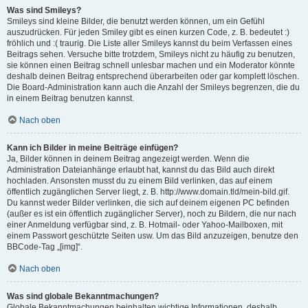
Was sind Smileys?
Smileys sind kleine Bilder, die benutzt werden können, um ein Gefühl
auszudrücken. Für jeden Smiley gibt es einen kurzen Code, z. B. bedeutet :)
fröhlich und :( traurig. Die Liste aller Smileys kannst du beim Verfassen eines
Beitrags sehen. Versuche bitte trotzdem, Smileys nicht zu häufig zu benutzen,
sie können einen Beitrag schnell unlesbar machen und ein Moderator könnte
deshalb deinen Beitrag entsprechend überarbeiten oder gar komplett löschen.
Die Board-Administration kann auch die Anzahl der Smileys begrenzen, die du
in einem Beitrag benutzen kannst.
Nach oben
Kann ich Bilder in meine Beiträge einfügen?
Ja, Bilder können in deinem Beitrag angezeigt werden. Wenn die
Administration Dateianhänge erlaubt hat, kannst du das Bild auch direkt
hochladen. Ansonsten musst du zu einem Bild verlinken, das auf einem
öffentlich zugänglichen Server liegt, z. B. http://www.domain.tld/mein-bild.gif.
Du kannst weder Bilder verlinken, die sich auf deinem eigenen PC befinden
(außer es ist ein öffentlich zugänglicher Server), noch zu Bildern, die nur nach
einer Anmeldung verfügbar sind, z. B. Hotmail- oder Yahoo-Mailboxen, mit
einem Passwort geschützte Seiten usw. Um das Bild anzuzeigen, benutze den
BBCode-Tag „[img]“.
Nach oben
Was sind globale Bekanntmachungen?
Globale Bekanntmachungen beinhalten wichtige Informationen, deshalb