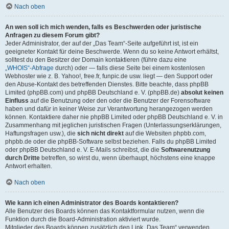
Nach oben
An wen soll ich mich wenden, falls es Beschwerden oder juristische
Anfragen zu diesem Forum gibt?
Jeder Administrator, der auf der „Das Team“-Seite aufgeführt ist, ist ein
geeigneter Kontakt für deine Beschwerde. Wenn du so keine Antwort erhältst,
solltest du den Besitzer der Domain kontaktieren (führe dazu eine
„WHOIS“-Abfrage
durch) oder — falls diese Seite bei einem kostenlosen
Webhoster wie z. B. Yahoo!, free.fr, funpic.de usw. liegt — den Support oder
den Abuse-Kontakt des betreffenden Dienstes. Bitte beachte, dass phpBB
Limited (phpBB.com) und phpBB Deutschland e. V. (phpBB.de)
absolut keinen
Einfluss
auf die Benutzung oder den oder die Benutzer der Forensoftware
haben und dafür in keiner Weise zur Verantwortung herangezogen werden
können. Kontaktiere daher nie phpBB Limited oder phpBB Deutschland e. V. in
Zusammenhang mit jeglichen juristischen Fragen (Unterlassungserklärungen,
Haftungsfragen usw.), die
sich nicht direkt
auf die Websiten phpbb.com,
phpbb.de oder die phpBB-Software selbst beziehen. Falls du phpBB Limited
oder phpBB Deutschland e. V. E-Mails schreibst, die die
Softwarenutzung
durch Dritte
betreffen, so wirst du, wenn überhaupt, höchstens eine knappe
Antwort erhalten.
Nach oben
Wie kann ich einen Administrator des Boards kontaktieren?
Alle Benutzer des Boards können das Kontaktformular nutzen, wenn die
Funktion durch die Board-Administration aktiviert wurde.
Mitglieder des Boards können zusätzlich den Link „Das Team“ verwenden.