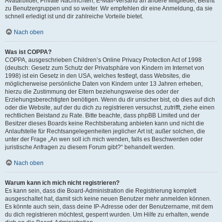
Avatarbilder, Private Nachrichten, E-Mail-Versand an andere Mitglieder, Beitritt
zu Benutzergruppen und so weiter. Wir empfehlen dir eine Anmeldung, da sie
schnell erledigt ist und dir zahlreiche Vorteile bietet.
Nach oben
Was ist COPPA?
COPPA, ausgeschrieben Children’s Online Privacy Protection Act of 1998
(deutsch: Gesetz zum Schutz der Privatsphäre von Kindern im Internet von
1998) ist ein Gesetz in den USA, welches festlegt, dass Websites, die
möglicherweise persönliche Daten von Kindern unter 13 Jahren erheben,
hierzu die Zustimmung der Eltern beziehungsweise des oder der
Erziehungsberechtigten benötigen. Wenn du dir unsicher bist, ob dies auf dich
oder die Website, auf der du dich zu registrieren versuchst, zutrifft, ziehe einen
rechtlichen Beistand zu Rate. Bitte beachte, dass phpBB Limited und der
Besitzer dieses Boards keine Rechtsberatung anbieten kann und nicht die
Anlaufstelle für Rechtsangelegenheiten jeglicher Art ist; außer solchen, die
unter der Frage „An wen soll ich mich wenden, falls es Beschwerden oder
juristische Anfragen zu diesem Forum gibt?“ behandelt werden.
Nach oben
Warum kann ich mich nicht registrieren?
Es kann sein, dass die Board-Administration die Registrierung komplett
ausgeschaltet hat, damit sich keine neuen Benutzer mehr anmelden können.
Es könnte auch sein, dass deine IP-Adresse oder der Benutzername, mit dem
du dich registrieren möchtest, gesperrt wurden. Um Hilfe zu erhalten, wende