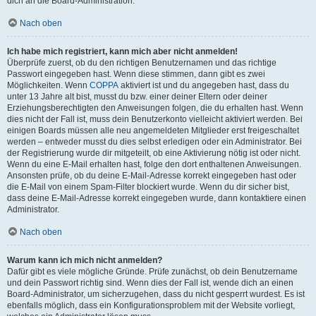
dich an die Board-Administration.
Nach oben
Ich habe mich registriert, kann mich aber nicht anmelden!
Überprüfe zuerst, ob du den richtigen Benutzernamen und das richtige
Passwort eingegeben hast. Wenn diese stimmen, dann gibt es zwei
Möglichkeiten. Wenn
COPPA
aktiviert ist und du angegeben hast, dass du
unter 13 Jahre alt bist, musst du bzw. einer deiner Eltern oder deiner
Erziehungsberechtigten den Anweisungen folgen, die du erhalten hast. Wenn
dies nicht der Fall ist, muss dein Benutzerkonto vielleicht aktiviert werden. Bei
einigen Boards müssen alle neu angemeldeten Mitglieder erst freigeschaltet
werden – entweder musst du dies selbst erledigen oder ein Administrator. Bei
der Registrierung wurde dir mitgeteilt, ob eine Aktivierung nötig ist oder nicht.
Wenn du eine E-Mail erhalten hast, folge den dort enthaltenen Anweisungen.
Ansonsten prüfe, ob du deine E-Mail-Adresse korrekt eingegeben hast oder
die E-Mail von einem Spam-Filter blockiert wurde. Wenn du dir sicher bist,
dass deine E-Mail-Adresse korrekt eingegeben wurde, dann kontaktiere einen
Administrator.
Nach oben
Warum kann ich mich nicht anmelden?
Dafür gibt es viele mögliche Gründe. Prüfe zunächst, ob dein Benutzername
und dein Passwort richtig sind. Wenn dies der Fall ist, wende dich an einen
Board-Administrator, um sicherzugehen, dass du nicht gesperrt wurdest. Es ist
ebenfalls möglich, dass ein Konfigurationsproblem mit der Website vorliegt,