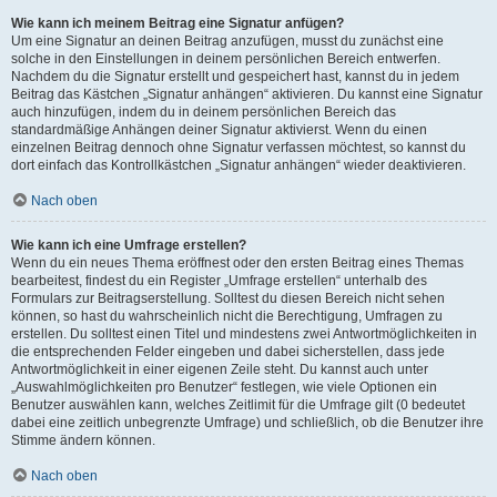
Wie kann ich meinem Beitrag eine Signatur anfügen?
Um eine Signatur an deinen Beitrag anzufügen, musst du zunächst eine
solche in den Einstellungen in deinem persönlichen Bereich entwerfen.
Nachdem du die Signatur erstellt und gespeichert hast, kannst du in jedem
Beitrag das Kästchen „Signatur anhängen“ aktivieren. Du kannst eine Signatur
auch hinzufügen, indem du in deinem persönlichen Bereich das
standardmäßige Anhängen deiner Signatur aktivierst. Wenn du einen
einzelnen Beitrag dennoch ohne Signatur verfassen möchtest, so kannst du
dort einfach das Kontrollkästchen „Signatur anhängen“ wieder deaktivieren.
Nach oben
Wie kann ich eine Umfrage erstellen?
Wenn du ein neues Thema eröffnest oder den ersten Beitrag eines Themas
bearbeitest, findest du ein Register „Umfrage erstellen“ unterhalb des
Formulars zur Beitragserstellung. Solltest du diesen Bereich nicht sehen
können, so hast du wahrscheinlich nicht die Berechtigung, Umfragen zu
erstellen. Du solltest einen Titel und mindestens zwei Antwortmöglichkeiten in
die entsprechenden Felder eingeben und dabei sicherstellen, dass jede
Antwortmöglichkeit in einer eigenen Zeile steht. Du kannst auch unter
„Auswahlmöglichkeiten pro Benutzer“ festlegen, wie viele Optionen ein
Benutzer auswählen kann, welches Zeitlimit für die Umfrage gilt (0 bedeutet
dabei eine zeitlich unbegrenzte Umfrage) und schließlich, ob die Benutzer ihre
Stimme ändern können.
Nach oben