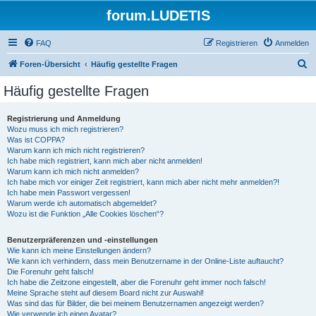
forum.LUDETIS
FAQ
Registrieren
Anmelden
S
Foren-Übersicht
Häufig gestellte Fragen
u
Häufig gestellte Fragen
c
h
Registrierung und Anmeldung
Wozu muss ich mich registrieren?
e
Was ist COPPA?
Warum kann ich mich nicht registrieren?
Ich habe mich registriert, kann mich aber nicht anmelden!
Warum kann ich mich nicht anmelden?
Ich habe mich vor einiger Zeit registriert, kann mich aber nicht mehr anmelden?!
Ich habe mein Passwort vergessen!
Warum werde ich automatisch abgemeldet?
Wozu ist die Funktion „Alle Cookies löschen“?
Benutzerpräferenzen und -einstellungen
Wie kann ich meine Einstellungen ändern?
Wie kann ich verhindern, dass mein Benutzername in der Online-Liste auftaucht?
Die Forenuhr geht falsch!
Ich habe die Zeitzone eingestellt, aber die Forenuhr geht immer noch falsch!
Meine Sprache steht auf diesem Board nicht zur Auswahl!
Was sind das für Bilder, die bei meinem Benutzernamen angezeigt werden?
Wie verwende ich einen Avatar?