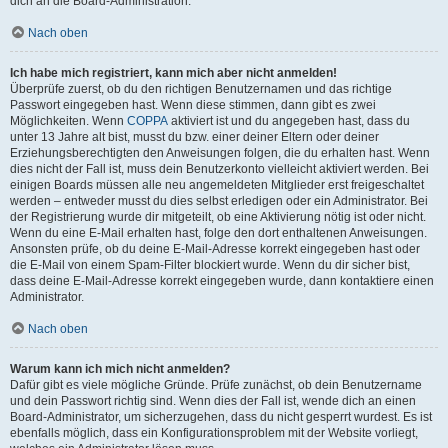
dich an die Board-Administration.
Nach oben
Ich habe mich registriert, kann mich aber nicht anmelden!
Überprüfe zuerst, ob du den richtigen Benutzernamen und das richtige
Passwort eingegeben hast. Wenn diese stimmen, dann gibt es zwei
Möglichkeiten. Wenn
COPPA
aktiviert ist und du angegeben hast, dass du
unter 13 Jahre alt bist, musst du bzw. einer deiner Eltern oder deiner
Erziehungsberechtigten den Anweisungen folgen, die du erhalten hast. Wenn
dies nicht der Fall ist, muss dein Benutzerkonto vielleicht aktiviert werden. Bei
einigen Boards müssen alle neu angemeldeten Mitglieder erst freigeschaltet
werden – entweder musst du dies selbst erledigen oder ein Administrator. Bei
der Registrierung wurde dir mitgeteilt, ob eine Aktivierung nötig ist oder nicht.
Wenn du eine E-Mail erhalten hast, folge den dort enthaltenen Anweisungen.
Ansonsten prüfe, ob du deine E-Mail-Adresse korrekt eingegeben hast oder
die E-Mail von einem Spam-Filter blockiert wurde. Wenn du dir sicher bist,
dass deine E-Mail-Adresse korrekt eingegeben wurde, dann kontaktiere einen
Administrator.
Nach oben
Warum kann ich mich nicht anmelden?
Dafür gibt es viele mögliche Gründe. Prüfe zunächst, ob dein Benutzername
und dein Passwort richtig sind. Wenn dies der Fall ist, wende dich an einen
Board-Administrator, um sicherzugehen, dass du nicht gesperrt wurdest. Es ist
ebenfalls möglich, dass ein Konfigurationsproblem mit der Website vorliegt,