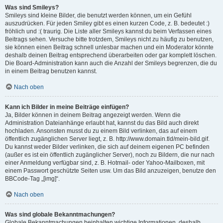
Was sind Smileys?
Smileys sind kleine Bilder, die benutzt werden können, um ein Gefühl
auszudrücken. Für jeden Smiley gibt es einen kurzen Code, z. B. bedeutet :)
fröhlich und :( traurig. Die Liste aller Smileys kannst du beim Verfassen eines
Beitrags sehen. Versuche bitte trotzdem, Smileys nicht zu häufig zu benutzen,
sie können einen Beitrag schnell unlesbar machen und ein Moderator könnte
deshalb deinen Beitrag entsprechend überarbeiten oder gar komplett löschen.
Die Board-Administration kann auch die Anzahl der Smileys begrenzen, die du
in einem Beitrag benutzen kannst.
Nach oben
Kann ich Bilder in meine Beiträge einfügen?
Ja, Bilder können in deinem Beitrag angezeigt werden. Wenn die
Administration Dateianhänge erlaubt hat, kannst du das Bild auch direkt
hochladen. Ansonsten musst du zu einem Bild verlinken, das auf einem
öffentlich zugänglichen Server liegt, z. B. http://www.domain.tld/mein-bild.gif.
Du kannst weder Bilder verlinken, die sich auf deinem eigenen PC befinden
(außer es ist ein öffentlich zugänglicher Server), noch zu Bildern, die nur nach
einer Anmeldung verfügbar sind, z. B. Hotmail- oder Yahoo-Mailboxen, mit
einem Passwort geschützte Seiten usw. Um das Bild anzuzeigen, benutze den
BBCode-Tag „[img]“.
Nach oben
Was sind globale Bekanntmachungen?
Globale Bekanntmachungen beinhalten wichtige Informationen, deshalb