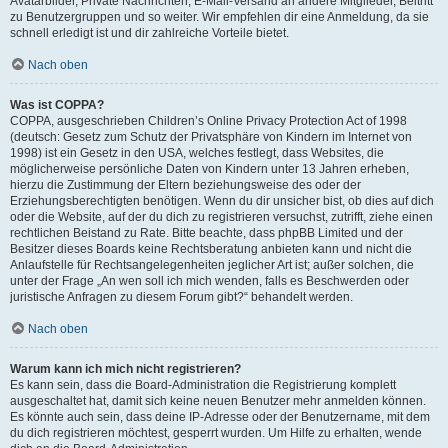
Avatarbilder, Private Nachrichten, E-Mail-Versand an andere Mitglieder, Beitritt
zu Benutzergruppen und so weiter. Wir empfehlen dir eine Anmeldung, da sie
schnell erledigt ist und dir zahlreiche Vorteile bietet.
Nach oben
Was ist COPPA?
COPPA, ausgeschrieben Children’s Online Privacy Protection Act of 1998
(deutsch: Gesetz zum Schutz der Privatsphäre von Kindern im Internet von
1998) ist ein Gesetz in den USA, welches festlegt, dass Websites, die
möglicherweise persönliche Daten von Kindern unter 13 Jahren erheben,
hierzu die Zustimmung der Eltern beziehungsweise des oder der
Erziehungsberechtigten benötigen. Wenn du dir unsicher bist, ob dies auf dich
oder die Website, auf der du dich zu registrieren versuchst, zutrifft, ziehe einen
rechtlichen Beistand zu Rate. Bitte beachte, dass phpBB Limited und der
Besitzer dieses Boards keine Rechtsberatung anbieten kann und nicht die
Anlaufstelle für Rechtsangelegenheiten jeglicher Art ist; außer solchen, die
unter der Frage „An wen soll ich mich wenden, falls es Beschwerden oder
juristische Anfragen zu diesem Forum gibt?“ behandelt werden.
Nach oben
Warum kann ich mich nicht registrieren?
Es kann sein, dass die Board-Administration die Registrierung komplett
ausgeschaltet hat, damit sich keine neuen Benutzer mehr anmelden können.
Es könnte auch sein, dass deine IP-Adresse oder der Benutzername, mit dem
du dich registrieren möchtest, gesperrt wurden. Um Hilfe zu erhalten, wende