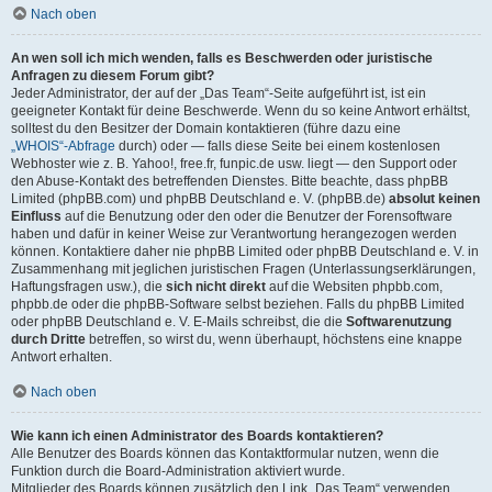
Nach oben
An wen soll ich mich wenden, falls es Beschwerden oder juristische
Anfragen zu diesem Forum gibt?
Jeder Administrator, der auf der „Das Team“-Seite aufgeführt ist, ist ein
geeigneter Kontakt für deine Beschwerde. Wenn du so keine Antwort erhältst,
solltest du den Besitzer der Domain kontaktieren (führe dazu eine
„WHOIS“-Abfrage
durch) oder — falls diese Seite bei einem kostenlosen
Webhoster wie z. B. Yahoo!, free.fr, funpic.de usw. liegt — den Support oder
den Abuse-Kontakt des betreffenden Dienstes. Bitte beachte, dass phpBB
Limited (phpBB.com) und phpBB Deutschland e. V. (phpBB.de)
absolut keinen
Einfluss
auf die Benutzung oder den oder die Benutzer der Forensoftware
haben und dafür in keiner Weise zur Verantwortung herangezogen werden
können. Kontaktiere daher nie phpBB Limited oder phpBB Deutschland e. V. in
Zusammenhang mit jeglichen juristischen Fragen (Unterlassungserklärungen,
Haftungsfragen usw.), die
sich nicht direkt
auf die Websiten phpbb.com,
phpbb.de oder die phpBB-Software selbst beziehen. Falls du phpBB Limited
oder phpBB Deutschland e. V. E-Mails schreibst, die die
Softwarenutzung
durch Dritte
betreffen, so wirst du, wenn überhaupt, höchstens eine knappe
Antwort erhalten.
Nach oben
Wie kann ich einen Administrator des Boards kontaktieren?
Alle Benutzer des Boards können das Kontaktformular nutzen, wenn die
Funktion durch die Board-Administration aktiviert wurde.
Mitglieder des Boards können zusätzlich den Link „Das Team“ verwenden.