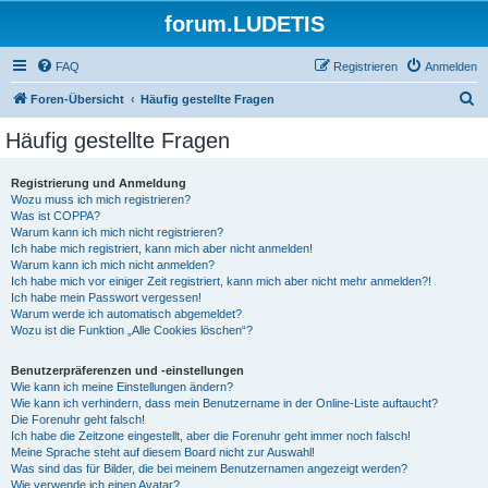
forum.LUDETIS
FAQ
Registrieren
Anmelden
S
Foren-Übersicht
Häufig gestellte Fragen
u
Häufig gestellte Fragen
c
h
Registrierung und Anmeldung
Wozu muss ich mich registrieren?
e
Was ist COPPA?
Warum kann ich mich nicht registrieren?
Ich habe mich registriert, kann mich aber nicht anmelden!
Warum kann ich mich nicht anmelden?
Ich habe mich vor einiger Zeit registriert, kann mich aber nicht mehr anmelden?!
Ich habe mein Passwort vergessen!
Warum werde ich automatisch abgemeldet?
Wozu ist die Funktion „Alle Cookies löschen“?
Benutzerpräferenzen und -einstellungen
Wie kann ich meine Einstellungen ändern?
Wie kann ich verhindern, dass mein Benutzername in der Online-Liste auftaucht?
Die Forenuhr geht falsch!
Ich habe die Zeitzone eingestellt, aber die Forenuhr geht immer noch falsch!
Meine Sprache steht auf diesem Board nicht zur Auswahl!
Was sind das für Bilder, die bei meinem Benutzernamen angezeigt werden?
Wie verwende ich einen Avatar?