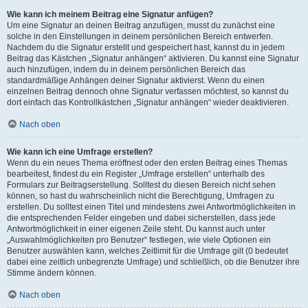
Wie kann ich meinem Beitrag eine Signatur anfügen?
Um eine Signatur an deinen Beitrag anzufügen, musst du zunächst eine
solche in den Einstellungen in deinem persönlichen Bereich entwerfen.
Nachdem du die Signatur erstellt und gespeichert hast, kannst du in jedem
Beitrag das Kästchen „Signatur anhängen“ aktivieren. Du kannst eine Signatur
auch hinzufügen, indem du in deinem persönlichen Bereich das
standardmäßige Anhängen deiner Signatur aktivierst. Wenn du einen
einzelnen Beitrag dennoch ohne Signatur verfassen möchtest, so kannst du
dort einfach das Kontrollkästchen „Signatur anhängen“ wieder deaktivieren.
Nach oben
Wie kann ich eine Umfrage erstellen?
Wenn du ein neues Thema eröffnest oder den ersten Beitrag eines Themas
bearbeitest, findest du ein Register „Umfrage erstellen“ unterhalb des
Formulars zur Beitragserstellung. Solltest du diesen Bereich nicht sehen
können, so hast du wahrscheinlich nicht die Berechtigung, Umfragen zu
erstellen. Du solltest einen Titel und mindestens zwei Antwortmöglichkeiten in
die entsprechenden Felder eingeben und dabei sicherstellen, dass jede
Antwortmöglichkeit in einer eigenen Zeile steht. Du kannst auch unter
„Auswahlmöglichkeiten pro Benutzer“ festlegen, wie viele Optionen ein
Benutzer auswählen kann, welches Zeitlimit für die Umfrage gilt (0 bedeutet
dabei eine zeitlich unbegrenzte Umfrage) und schließlich, ob die Benutzer ihre
Stimme ändern können.
Nach oben