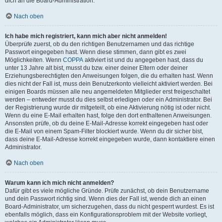
dich an die Board-Administration.
Nach oben
Ich habe mich registriert, kann mich aber nicht anmelden!
Überprüfe zuerst, ob du den richtigen Benutzernamen und das richtige
Passwort eingegeben hast. Wenn diese stimmen, dann gibt es zwei
Möglichkeiten. Wenn
COPPA
aktiviert ist und du angegeben hast, dass du
unter 13 Jahre alt bist, musst du bzw. einer deiner Eltern oder deiner
Erziehungsberechtigten den Anweisungen folgen, die du erhalten hast. Wenn
dies nicht der Fall ist, muss dein Benutzerkonto vielleicht aktiviert werden. Bei
einigen Boards müssen alle neu angemeldeten Mitglieder erst freigeschaltet
werden – entweder musst du dies selbst erledigen oder ein Administrator. Bei
der Registrierung wurde dir mitgeteilt, ob eine Aktivierung nötig ist oder nicht.
Wenn du eine E-Mail erhalten hast, folge den dort enthaltenen Anweisungen.
Ansonsten prüfe, ob du deine E-Mail-Adresse korrekt eingegeben hast oder
die E-Mail von einem Spam-Filter blockiert wurde. Wenn du dir sicher bist,
dass deine E-Mail-Adresse korrekt eingegeben wurde, dann kontaktiere einen
Administrator.
Nach oben
Warum kann ich mich nicht anmelden?
Dafür gibt es viele mögliche Gründe. Prüfe zunächst, ob dein Benutzername
und dein Passwort richtig sind. Wenn dies der Fall ist, wende dich an einen
Board-Administrator, um sicherzugehen, dass du nicht gesperrt wurdest. Es ist
ebenfalls möglich, dass ein Konfigurationsproblem mit der Website vorliegt,