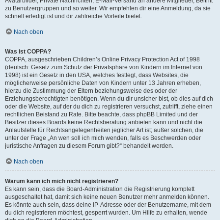
Avatarbilder, Private Nachrichten, E-Mail-Versand an andere Mitglieder, Beitritt
zu Benutzergruppen und so weiter. Wir empfehlen dir eine Anmeldung, da sie
schnell erledigt ist und dir zahlreiche Vorteile bietet.
Nach oben
Was ist COPPA?
COPPA, ausgeschrieben Children’s Online Privacy Protection Act of 1998
(deutsch: Gesetz zum Schutz der Privatsphäre von Kindern im Internet von
1998) ist ein Gesetz in den USA, welches festlegt, dass Websites, die
möglicherweise persönliche Daten von Kindern unter 13 Jahren erheben,
hierzu die Zustimmung der Eltern beziehungsweise des oder der
Erziehungsberechtigten benötigen. Wenn du dir unsicher bist, ob dies auf dich
oder die Website, auf der du dich zu registrieren versuchst, zutrifft, ziehe einen
rechtlichen Beistand zu Rate. Bitte beachte, dass phpBB Limited und der
Besitzer dieses Boards keine Rechtsberatung anbieten kann und nicht die
Anlaufstelle für Rechtsangelegenheiten jeglicher Art ist; außer solchen, die
unter der Frage „An wen soll ich mich wenden, falls es Beschwerden oder
juristische Anfragen zu diesem Forum gibt?“ behandelt werden.
Nach oben
Warum kann ich mich nicht registrieren?
Es kann sein, dass die Board-Administration die Registrierung komplett
ausgeschaltet hat, damit sich keine neuen Benutzer mehr anmelden können.
Es könnte auch sein, dass deine IP-Adresse oder der Benutzername, mit dem
du dich registrieren möchtest, gesperrt wurden. Um Hilfe zu erhalten, wende