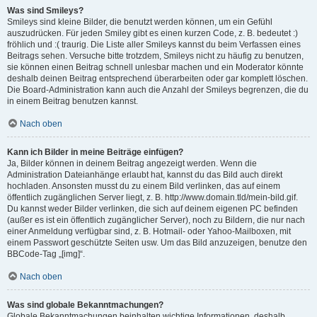
Was sind Smileys?
Smileys sind kleine Bilder, die benutzt werden können, um ein Gefühl
auszudrücken. Für jeden Smiley gibt es einen kurzen Code, z. B. bedeutet :)
fröhlich und :( traurig. Die Liste aller Smileys kannst du beim Verfassen eines
Beitrags sehen. Versuche bitte trotzdem, Smileys nicht zu häufig zu benutzen,
sie können einen Beitrag schnell unlesbar machen und ein Moderator könnte
deshalb deinen Beitrag entsprechend überarbeiten oder gar komplett löschen.
Die Board-Administration kann auch die Anzahl der Smileys begrenzen, die du
in einem Beitrag benutzen kannst.
Nach oben
Kann ich Bilder in meine Beiträge einfügen?
Ja, Bilder können in deinem Beitrag angezeigt werden. Wenn die
Administration Dateianhänge erlaubt hat, kannst du das Bild auch direkt
hochladen. Ansonsten musst du zu einem Bild verlinken, das auf einem
öffentlich zugänglichen Server liegt, z. B. http://www.domain.tld/mein-bild.gif.
Du kannst weder Bilder verlinken, die sich auf deinem eigenen PC befinden
(außer es ist ein öffentlich zugänglicher Server), noch zu Bildern, die nur nach
einer Anmeldung verfügbar sind, z. B. Hotmail- oder Yahoo-Mailboxen, mit
einem Passwort geschützte Seiten usw. Um das Bild anzuzeigen, benutze den
BBCode-Tag „[img]“.
Nach oben
Was sind globale Bekanntmachungen?
Globale Bekanntmachungen beinhalten wichtige Informationen, deshalb