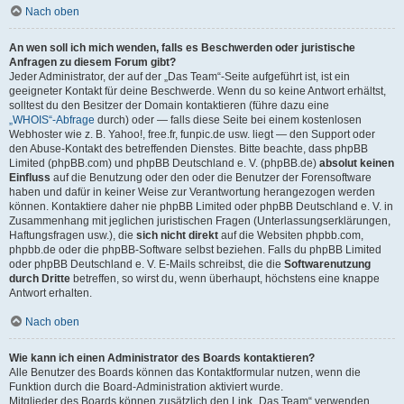
Nach oben
An wen soll ich mich wenden, falls es Beschwerden oder juristische
Anfragen zu diesem Forum gibt?
Jeder Administrator, der auf der „Das Team“-Seite aufgeführt ist, ist ein
geeigneter Kontakt für deine Beschwerde. Wenn du so keine Antwort erhältst,
solltest du den Besitzer der Domain kontaktieren (führe dazu eine
„WHOIS“-Abfrage
durch) oder — falls diese Seite bei einem kostenlosen
Webhoster wie z. B. Yahoo!, free.fr, funpic.de usw. liegt — den Support oder
den Abuse-Kontakt des betreffenden Dienstes. Bitte beachte, dass phpBB
Limited (phpBB.com) und phpBB Deutschland e. V. (phpBB.de)
absolut keinen
Einfluss
auf die Benutzung oder den oder die Benutzer der Forensoftware
haben und dafür in keiner Weise zur Verantwortung herangezogen werden
können. Kontaktiere daher nie phpBB Limited oder phpBB Deutschland e. V. in
Zusammenhang mit jeglichen juristischen Fragen (Unterlassungserklärungen,
Haftungsfragen usw.), die
sich nicht direkt
auf die Websiten phpbb.com,
phpbb.de oder die phpBB-Software selbst beziehen. Falls du phpBB Limited
oder phpBB Deutschland e. V. E-Mails schreibst, die die
Softwarenutzung
durch Dritte
betreffen, so wirst du, wenn überhaupt, höchstens eine knappe
Antwort erhalten.
Nach oben
Wie kann ich einen Administrator des Boards kontaktieren?
Alle Benutzer des Boards können das Kontaktformular nutzen, wenn die
Funktion durch die Board-Administration aktiviert wurde.
Mitglieder des Boards können zusätzlich den Link „Das Team“ verwenden.