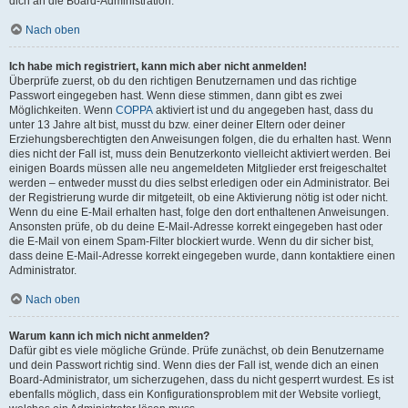
dich an die Board-Administration.
Nach oben
Ich habe mich registriert, kann mich aber nicht anmelden!
Überprüfe zuerst, ob du den richtigen Benutzernamen und das richtige
Passwort eingegeben hast. Wenn diese stimmen, dann gibt es zwei
Möglichkeiten. Wenn
COPPA
aktiviert ist und du angegeben hast, dass du
unter 13 Jahre alt bist, musst du bzw. einer deiner Eltern oder deiner
Erziehungsberechtigten den Anweisungen folgen, die du erhalten hast. Wenn
dies nicht der Fall ist, muss dein Benutzerkonto vielleicht aktiviert werden. Bei
einigen Boards müssen alle neu angemeldeten Mitglieder erst freigeschaltet
werden – entweder musst du dies selbst erledigen oder ein Administrator. Bei
der Registrierung wurde dir mitgeteilt, ob eine Aktivierung nötig ist oder nicht.
Wenn du eine E-Mail erhalten hast, folge den dort enthaltenen Anweisungen.
Ansonsten prüfe, ob du deine E-Mail-Adresse korrekt eingegeben hast oder
die E-Mail von einem Spam-Filter blockiert wurde. Wenn du dir sicher bist,
dass deine E-Mail-Adresse korrekt eingegeben wurde, dann kontaktiere einen
Administrator.
Nach oben
Warum kann ich mich nicht anmelden?
Dafür gibt es viele mögliche Gründe. Prüfe zunächst, ob dein Benutzername
und dein Passwort richtig sind. Wenn dies der Fall ist, wende dich an einen
Board-Administrator, um sicherzugehen, dass du nicht gesperrt wurdest. Es ist
ebenfalls möglich, dass ein Konfigurationsproblem mit der Website vorliegt,