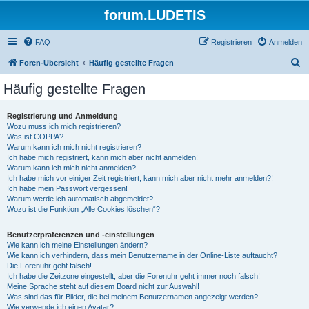
forum.LUDETIS
FAQ
Registrieren
Anmelden
S
Foren-Übersicht
Häufig gestellte Fragen
u
Häufig gestellte Fragen
c
h
Registrierung und Anmeldung
Wozu muss ich mich registrieren?
e
Was ist COPPA?
Warum kann ich mich nicht registrieren?
Ich habe mich registriert, kann mich aber nicht anmelden!
Warum kann ich mich nicht anmelden?
Ich habe mich vor einiger Zeit registriert, kann mich aber nicht mehr anmelden?!
Ich habe mein Passwort vergessen!
Warum werde ich automatisch abgemeldet?
Wozu ist die Funktion „Alle Cookies löschen“?
Benutzerpräferenzen und -einstellungen
Wie kann ich meine Einstellungen ändern?
Wie kann ich verhindern, dass mein Benutzername in der Online-Liste auftaucht?
Die Forenuhr geht falsch!
Ich habe die Zeitzone eingestellt, aber die Forenuhr geht immer noch falsch!
Meine Sprache steht auf diesem Board nicht zur Auswahl!
Was sind das für Bilder, die bei meinem Benutzernamen angezeigt werden?
Wie verwende ich einen Avatar?