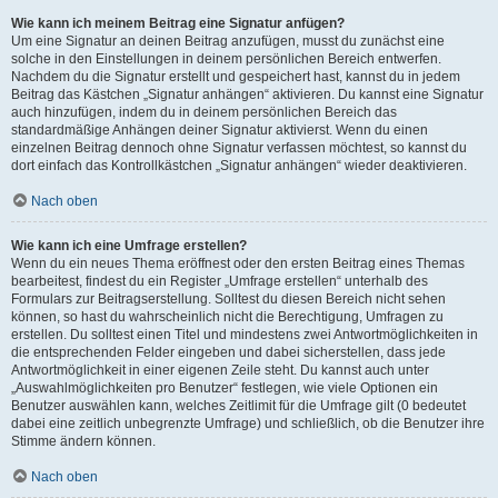
Wie kann ich meinem Beitrag eine Signatur anfügen?
Um eine Signatur an deinen Beitrag anzufügen, musst du zunächst eine
solche in den Einstellungen in deinem persönlichen Bereich entwerfen.
Nachdem du die Signatur erstellt und gespeichert hast, kannst du in jedem
Beitrag das Kästchen „Signatur anhängen“ aktivieren. Du kannst eine Signatur
auch hinzufügen, indem du in deinem persönlichen Bereich das
standardmäßige Anhängen deiner Signatur aktivierst. Wenn du einen
einzelnen Beitrag dennoch ohne Signatur verfassen möchtest, so kannst du
dort einfach das Kontrollkästchen „Signatur anhängen“ wieder deaktivieren.
Nach oben
Wie kann ich eine Umfrage erstellen?
Wenn du ein neues Thema eröffnest oder den ersten Beitrag eines Themas
bearbeitest, findest du ein Register „Umfrage erstellen“ unterhalb des
Formulars zur Beitragserstellung. Solltest du diesen Bereich nicht sehen
können, so hast du wahrscheinlich nicht die Berechtigung, Umfragen zu
erstellen. Du solltest einen Titel und mindestens zwei Antwortmöglichkeiten in
die entsprechenden Felder eingeben und dabei sicherstellen, dass jede
Antwortmöglichkeit in einer eigenen Zeile steht. Du kannst auch unter
„Auswahlmöglichkeiten pro Benutzer“ festlegen, wie viele Optionen ein
Benutzer auswählen kann, welches Zeitlimit für die Umfrage gilt (0 bedeutet
dabei eine zeitlich unbegrenzte Umfrage) und schließlich, ob die Benutzer ihre
Stimme ändern können.
Nach oben