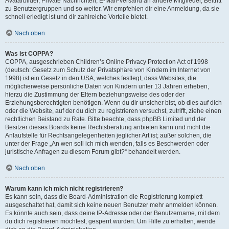
Avatarbilder, Private Nachrichten, E-Mail-Versand an andere Mitglieder, Beitritt
zu Benutzergruppen und so weiter. Wir empfehlen dir eine Anmeldung, da sie
schnell erledigt ist und dir zahlreiche Vorteile bietet.
Nach oben
Was ist COPPA?
COPPA, ausgeschrieben Children’s Online Privacy Protection Act of 1998
(deutsch: Gesetz zum Schutz der Privatsphäre von Kindern im Internet von
1998) ist ein Gesetz in den USA, welches festlegt, dass Websites, die
möglicherweise persönliche Daten von Kindern unter 13 Jahren erheben,
hierzu die Zustimmung der Eltern beziehungsweise des oder der
Erziehungsberechtigten benötigen. Wenn du dir unsicher bist, ob dies auf dich
oder die Website, auf der du dich zu registrieren versuchst, zutrifft, ziehe einen
rechtlichen Beistand zu Rate. Bitte beachte, dass phpBB Limited und der
Besitzer dieses Boards keine Rechtsberatung anbieten kann und nicht die
Anlaufstelle für Rechtsangelegenheiten jeglicher Art ist; außer solchen, die
unter der Frage „An wen soll ich mich wenden, falls es Beschwerden oder
juristische Anfragen zu diesem Forum gibt?“ behandelt werden.
Nach oben
Warum kann ich mich nicht registrieren?
Es kann sein, dass die Board-Administration die Registrierung komplett
ausgeschaltet hat, damit sich keine neuen Benutzer mehr anmelden können.
Es könnte auch sein, dass deine IP-Adresse oder der Benutzername, mit dem
du dich registrieren möchtest, gesperrt wurden. Um Hilfe zu erhalten, wende