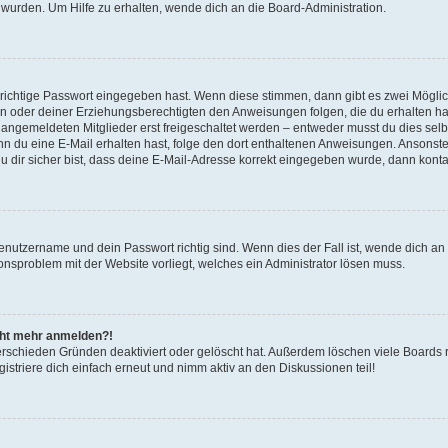
 wurden. Um Hilfe zu erhalten, wende dich an die Board-Administration.
 richtige Passwort eingegeben hast. Wenn diese stimmen, dann gibt es zwei Mögl
tern oder deiner Erziehungsberechtigten den Anweisungen folgen, die du erhalten ha
u angemeldeten Mitglieder erst freigeschaltet werden – entweder musst du dies selbs
. Wenn du eine E-Mail erhalten hast, folge den dort enthaltenen Anweisungen. Ansons
 dir sicher bist, dass deine E-Mail-Adresse korrekt eingegeben wurde, dann kontak
Benutzername und dein Passwort richtig sind. Wenn dies der Fall ist, wende dich a
ionsproblem mit der Website vorliegt, welches ein Administrator lösen muss.
icht mehr anmelden?!
erschieden Gründen deaktiviert oder gelöscht hat. Außerdem löschen viele Boards r
triere dich einfach erneut und nimm aktiv an den Diskussionen teil!