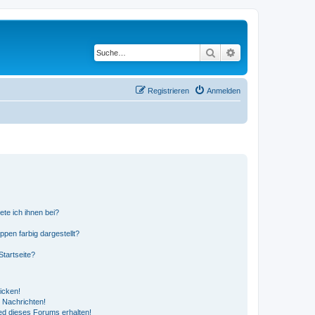
Suche
Erweiterte Suche
Registrieren
Anmelden
ete ich ihnen bei?
en farbig dargestellt?
tartseite?
icken!
 Nachrichten!
ed dieses Forums erhalten!