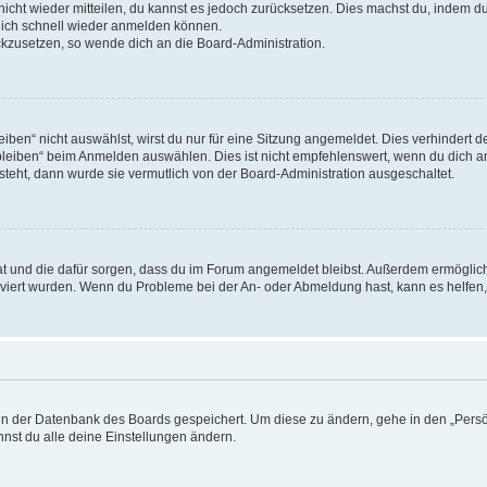
 nicht wieder mitteilen, du kannst es jedoch zurücksetzen. Dies machst du, indem 
 dich schnell wieder anmelden können.
ückzusetzen, so wende dich an die Board-Administration.
en“ nicht auswählst, wirst du nur für eine Sitzung angemeldet. Dies verhindert 
leiben“ beim Anmelden auswählen. Dies ist nicht empfehlenswert, wenn du dich an
 steht, dann wurde sie vermutlich von der Board-Administration ausgeschaltet.
 hat und die dafür sorgen, dass du im Forum angemeldet bleibst. Außerdem ermögli
tiviert wurden. Wenn du Probleme bei der An- oder Abmeldung hast, kann es helfen
n in der Datenbank des Boards gespeichert. Um diese zu ändern, gehe in den „Persö
nst du alle deine Einstellungen ändern.