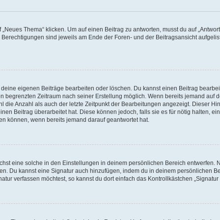
„Neues Thema“ klicken. Um auf einen Beitrag zu antworten, musst du auf „Antworte
e Berechtigungen sind jeweils am Ende der Foren- und der Beitragsansicht aufgeliste
r deine eigenen Beiträge bearbeiten oder löschen. Du kannst einen Beitrag bearbe
inen begrenzten Zeitraum nach seiner Erstellung möglich. Wenn bereits jemand auf de
 die Anzahl als auch der letzte Zeitpunkt der Bearbeitungen angezeigt. Dieser Hi
en Beitrag überarbeitet hat. Diese können jedoch, falls sie es für nötig halten, ei
hen können, wenn bereits jemand darauf geantwortet hat.
st eine solche in den Einstellungen in deinem persönlichen Bereich entwerfen. Na
eren. Du kannst eine Signatur auch hinzufügen, indem du in deinem persönlichen 
atur verfassen möchtest, so kannst du dort einfach das Kontrollkästchen „Signatu