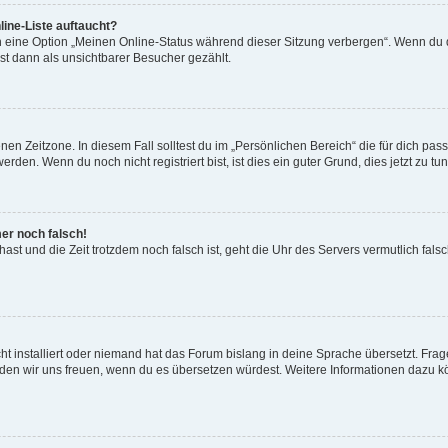
ine-Liste auftaucht?
n eine Option „Meinen Online-Status während dieser Sitzung verbergen“. Wenn du d
st dann als unsichtbarer Besucher gezählt.
en Zeitzone. In diesem Fall solltest du im „Persönlichen Bereich“ die für dich passe
den. Wenn du noch nicht registriert bist, ist dies ein guter Grund, dies jetzt zu tun
mer noch falsch!
t hast und die Zeit trotzdem noch falsch ist, geht die Uhr des Servers vermutlich fal
t installiert oder niemand hat das Forum bislang in deine Sprache übersetzt. Frag
, würden wir uns freuen, wenn du es übersetzen würdest. Weitere Informationen dazu