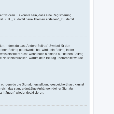
n“ klicken. Es könnte sein, dass eine Registrierung
t. Z. B. „Du darfst neue Themen erstellen“, „Du darfst
iten, indem du das „Ändere Beitrag“-Symbol für den
inen Beitrag geantwortet hat, wird dein Beitrag in der
nweis erscheint nicht, wenn noch niemand auf deinen Beitrag
ne Notiz hinterlassen, warum dein Beitrag überarbeitet wurde.
chdem du die Signatur erstellt und gespeichert hast, kannst
Bereich das standardmäßige Anhängen deiner Signatur
r anhängen“ wieder deaktivieren.