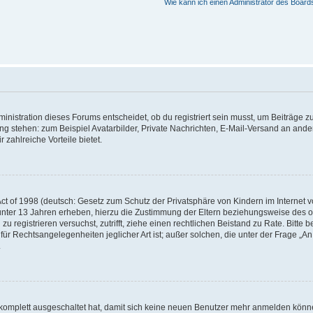
Wie kann ich einen Administrator des Board
istration dieses Forums entscheidet, ob du registriert sein musst, um Beiträge zu s
ung stehen: zum Beispiel Avatarbilder, Private Nachrichten, E-Mail-Versand an ander
 zahlreiche Vorteile bietet.
t of 1998 (deutsch: Gesetz zum Schutz der Privatsphäre von Kindern im Internet vo
unter 13 Jahren erheben, hierzu die Zustimmung der Eltern beziehungsweise des o
h zu registrieren versuchst, zutrifft, ziehe einen rechtlichen Beistand zu Rate. Bit
für Rechtsangelegenheiten jeglicher Art ist; außer solchen, die unter der Frage „
.
g komplett ausgeschaltet hat, damit sich keine neuen Benutzer mehr anmelden könn