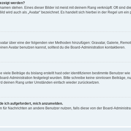
gezeigt werden?
amen stehen. Eines dieser Bilder ist meist mit deinem Rang verknüpft: Oft sind di
ld wird auch als „Avatar“ bezeichnet. Es handelt sich hierbei in der Regel um ein
 Avatar über eine der folgenden vier Methoden hinzufügen: Gravatar, Galerie, Rem
en Avatar benutzen kannst, solltest du die Board-Administration kontaktieren.
viele Beiträge du bislang erstellt hast oder identifizieren bestimmte Benutzer w
 Board-Administration festgelegt wurden. Bitte schreibe keine sinnlosen Beiträge
wird deinen Rang unter Umständen einfach wieder zurücksetzen.
rde ich aufgefordert, mich anzumelden.
ion für Nachrichten an andere Benutzer nutzen, falls diese von der Board-Administ