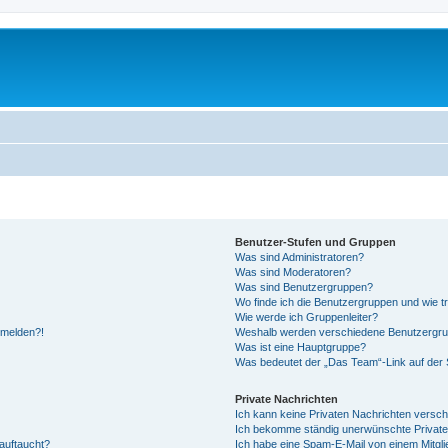
Benutzer-Stufen und Gruppen
Was sind Administratoren?
Was sind Moderatoren?
Was sind Benutzergruppen?
Wo finde ich die Benutzergruppen und wie tr
Wie werde ich Gruppenleiter?
anmelden?!
Weshalb werden verschiedene Benutzergrupp
Was ist eine Hauptgruppe?
Was bedeutet der „Das Team“-Link auf der S
Private Nachrichten
Ich kann keine Privaten Nachrichten versch
Ich bekomme ständig unerwünschte Private
auftaucht?
Ich habe eine Spam-E-Mail von einem Mitgli