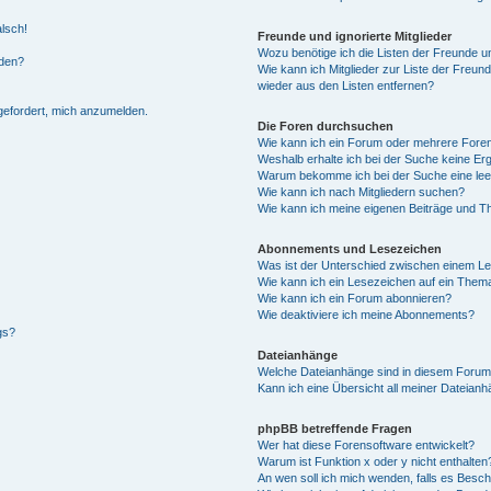
alsch!
Freunde und ignorierte Mitglieder
Wozu benötige ich die Listen der Freunde un
rden?
Wie kann ich Mitglieder zur Liste der Freund
wieder aus den Listen entfernen?
fgefordert, mich anzumelden.
Die Foren durchsuchen
Wie kann ich ein Forum oder mehrere For
Weshalb erhalte ich bei der Suche keine Er
Warum bekomme ich bei der Suche eine lee
Wie kann ich nach Mitgliedern suchen?
Wie kann ich meine eigenen Beiträge und T
Abonnements und Lesezeichen
Was ist der Unterschied zwischen einem L
Wie kann ich ein Lesezeichen auf ein Them
Wie kann ich ein Forum abonnieren?
Wie deaktiviere ich meine Abonnements?
gs?
Dateianhänge
Welche Dateianhänge sind in diesem Forum
Kann ich eine Übersicht all meiner Dateian
phpBB betreffende Fragen
Wer hat diese Forensoftware entwickelt?
Warum ist Funktion x oder y nicht enthalten
An wen soll ich mich wenden, falls es Besc