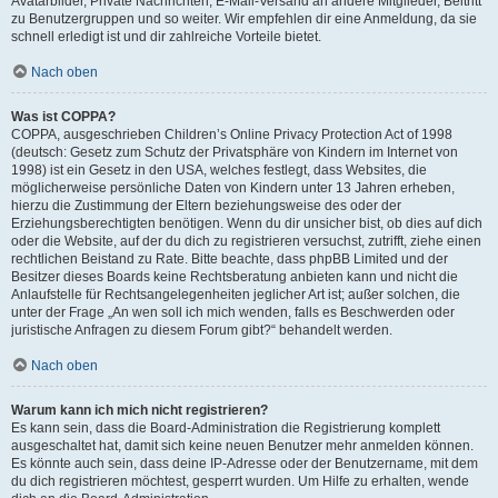
Avatarbilder, Private Nachrichten, E-Mail-Versand an andere Mitglieder, Beitritt
zu Benutzergruppen und so weiter. Wir empfehlen dir eine Anmeldung, da sie
schnell erledigt ist und dir zahlreiche Vorteile bietet.
Nach oben
Was ist COPPA?
COPPA, ausgeschrieben Children’s Online Privacy Protection Act of 1998
(deutsch: Gesetz zum Schutz der Privatsphäre von Kindern im Internet von
1998) ist ein Gesetz in den USA, welches festlegt, dass Websites, die
möglicherweise persönliche Daten von Kindern unter 13 Jahren erheben,
hierzu die Zustimmung der Eltern beziehungsweise des oder der
Erziehungsberechtigten benötigen. Wenn du dir unsicher bist, ob dies auf dich
oder die Website, auf der du dich zu registrieren versuchst, zutrifft, ziehe einen
rechtlichen Beistand zu Rate. Bitte beachte, dass phpBB Limited und der
Besitzer dieses Boards keine Rechtsberatung anbieten kann und nicht die
Anlaufstelle für Rechtsangelegenheiten jeglicher Art ist; außer solchen, die
unter der Frage „An wen soll ich mich wenden, falls es Beschwerden oder
juristische Anfragen zu diesem Forum gibt?“ behandelt werden.
Nach oben
Warum kann ich mich nicht registrieren?
Es kann sein, dass die Board-Administration die Registrierung komplett
ausgeschaltet hat, damit sich keine neuen Benutzer mehr anmelden können.
Es könnte auch sein, dass deine IP-Adresse oder der Benutzername, mit dem
du dich registrieren möchtest, gesperrt wurden. Um Hilfe zu erhalten, wende