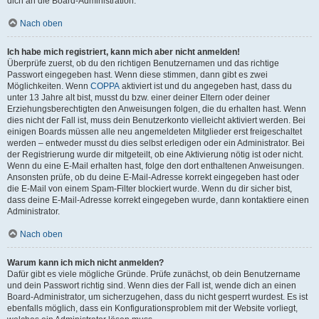
dich an die Board-Administration.
Nach oben
Ich habe mich registriert, kann mich aber nicht anmelden!
Überprüfe zuerst, ob du den richtigen Benutzernamen und das richtige
Passwort eingegeben hast. Wenn diese stimmen, dann gibt es zwei
Möglichkeiten. Wenn
COPPA
aktiviert ist und du angegeben hast, dass du
unter 13 Jahre alt bist, musst du bzw. einer deiner Eltern oder deiner
Erziehungsberechtigten den Anweisungen folgen, die du erhalten hast. Wenn
dies nicht der Fall ist, muss dein Benutzerkonto vielleicht aktiviert werden. Bei
einigen Boards müssen alle neu angemeldeten Mitglieder erst freigeschaltet
werden – entweder musst du dies selbst erledigen oder ein Administrator. Bei
der Registrierung wurde dir mitgeteilt, ob eine Aktivierung nötig ist oder nicht.
Wenn du eine E-Mail erhalten hast, folge den dort enthaltenen Anweisungen.
Ansonsten prüfe, ob du deine E-Mail-Adresse korrekt eingegeben hast oder
die E-Mail von einem Spam-Filter blockiert wurde. Wenn du dir sicher bist,
dass deine E-Mail-Adresse korrekt eingegeben wurde, dann kontaktiere einen
Administrator.
Nach oben
Warum kann ich mich nicht anmelden?
Dafür gibt es viele mögliche Gründe. Prüfe zunächst, ob dein Benutzername
und dein Passwort richtig sind. Wenn dies der Fall ist, wende dich an einen
Board-Administrator, um sicherzugehen, dass du nicht gesperrt wurdest. Es ist
ebenfalls möglich, dass ein Konfigurationsproblem mit der Website vorliegt,