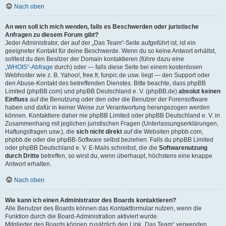
Nach oben
An wen soll ich mich wenden, falls es Beschwerden oder juristische
Anfragen zu diesem Forum gibt?
Jeder Administrator, der auf der „Das Team“-Seite aufgeführt ist, ist ein
geeigneter Kontakt für deine Beschwerde. Wenn du so keine Antwort erhältst,
solltest du den Besitzer der Domain kontaktieren (führe dazu eine
„WHOIS“-Abfrage
durch) oder — falls diese Seite bei einem kostenlosen
Webhoster wie z. B. Yahoo!, free.fr, funpic.de usw. liegt — den Support oder
den Abuse-Kontakt des betreffenden Dienstes. Bitte beachte, dass phpBB
Limited (phpBB.com) und phpBB Deutschland e. V. (phpBB.de)
absolut keinen
Einfluss
auf die Benutzung oder den oder die Benutzer der Forensoftware
haben und dafür in keiner Weise zur Verantwortung herangezogen werden
können. Kontaktiere daher nie phpBB Limited oder phpBB Deutschland e. V. in
Zusammenhang mit jeglichen juristischen Fragen (Unterlassungserklärungen,
Haftungsfragen usw.), die
sich nicht direkt
auf die Websiten phpbb.com,
phpbb.de oder die phpBB-Software selbst beziehen. Falls du phpBB Limited
oder phpBB Deutschland e. V. E-Mails schreibst, die die
Softwarenutzung
durch Dritte
betreffen, so wirst du, wenn überhaupt, höchstens eine knappe
Antwort erhalten.
Nach oben
Wie kann ich einen Administrator des Boards kontaktieren?
Alle Benutzer des Boards können das Kontaktformular nutzen, wenn die
Funktion durch die Board-Administration aktiviert wurde.
Mitglieder des Boards können zusätzlich den Link „Das Team“ verwenden.