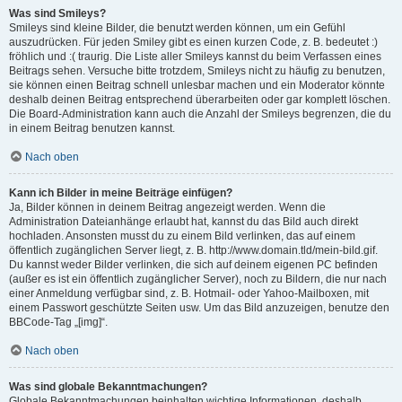
Was sind Smileys?
Smileys sind kleine Bilder, die benutzt werden können, um ein Gefühl
auszudrücken. Für jeden Smiley gibt es einen kurzen Code, z. B. bedeutet :)
fröhlich und :( traurig. Die Liste aller Smileys kannst du beim Verfassen eines
Beitrags sehen. Versuche bitte trotzdem, Smileys nicht zu häufig zu benutzen,
sie können einen Beitrag schnell unlesbar machen und ein Moderator könnte
deshalb deinen Beitrag entsprechend überarbeiten oder gar komplett löschen.
Die Board-Administration kann auch die Anzahl der Smileys begrenzen, die du
in einem Beitrag benutzen kannst.
Nach oben
Kann ich Bilder in meine Beiträge einfügen?
Ja, Bilder können in deinem Beitrag angezeigt werden. Wenn die
Administration Dateianhänge erlaubt hat, kannst du das Bild auch direkt
hochladen. Ansonsten musst du zu einem Bild verlinken, das auf einem
öffentlich zugänglichen Server liegt, z. B. http://www.domain.tld/mein-bild.gif.
Du kannst weder Bilder verlinken, die sich auf deinem eigenen PC befinden
(außer es ist ein öffentlich zugänglicher Server), noch zu Bildern, die nur nach
einer Anmeldung verfügbar sind, z. B. Hotmail- oder Yahoo-Mailboxen, mit
einem Passwort geschützte Seiten usw. Um das Bild anzuzeigen, benutze den
BBCode-Tag „[img]“.
Nach oben
Was sind globale Bekanntmachungen?
Globale Bekanntmachungen beinhalten wichtige Informationen, deshalb