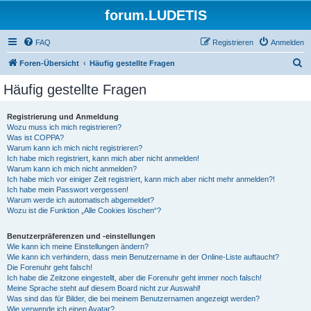
forum.LUDETIS
FAQ
Registrieren
Anmelden
S
Foren-Übersicht
Häufig gestellte Fragen
u
Häufig gestellte Fragen
c
h
Registrierung und Anmeldung
Wozu muss ich mich registrieren?
e
Was ist COPPA?
Warum kann ich mich nicht registrieren?
Ich habe mich registriert, kann mich aber nicht anmelden!
Warum kann ich mich nicht anmelden?
Ich habe mich vor einiger Zeit registriert, kann mich aber nicht mehr anmelden?!
Ich habe mein Passwort vergessen!
Warum werde ich automatisch abgemeldet?
Wozu ist die Funktion „Alle Cookies löschen“?
Benutzerpräferenzen und -einstellungen
Wie kann ich meine Einstellungen ändern?
Wie kann ich verhindern, dass mein Benutzername in der Online-Liste auftaucht?
Die Forenuhr geht falsch!
Ich habe die Zeitzone eingestellt, aber die Forenuhr geht immer noch falsch!
Meine Sprache steht auf diesem Board nicht zur Auswahl!
Was sind das für Bilder, die bei meinem Benutzernamen angezeigt werden?
Wie verwende ich einen Avatar?