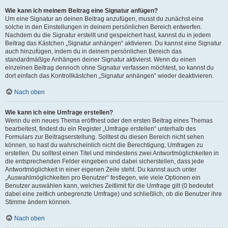
Wie kann ich meinem Beitrag eine Signatur anfügen?
Um eine Signatur an deinen Beitrag anzufügen, musst du zunächst eine
solche in den Einstellungen in deinem persönlichen Bereich entwerfen.
Nachdem du die Signatur erstellt und gespeichert hast, kannst du in jedem
Beitrag das Kästchen „Signatur anhängen“ aktivieren. Du kannst eine Signatur
auch hinzufügen, indem du in deinem persönlichen Bereich das
standardmäßige Anhängen deiner Signatur aktivierst. Wenn du einen
einzelnen Beitrag dennoch ohne Signatur verfassen möchtest, so kannst du
dort einfach das Kontrollkästchen „Signatur anhängen“ wieder deaktivieren.
Nach oben
Wie kann ich eine Umfrage erstellen?
Wenn du ein neues Thema eröffnest oder den ersten Beitrag eines Themas
bearbeitest, findest du ein Register „Umfrage erstellen“ unterhalb des
Formulars zur Beitragserstellung. Solltest du diesen Bereich nicht sehen
können, so hast du wahrscheinlich nicht die Berechtigung, Umfragen zu
erstellen. Du solltest einen Titel und mindestens zwei Antwortmöglichkeiten in
die entsprechenden Felder eingeben und dabei sicherstellen, dass jede
Antwortmöglichkeit in einer eigenen Zeile steht. Du kannst auch unter
„Auswahlmöglichkeiten pro Benutzer“ festlegen, wie viele Optionen ein
Benutzer auswählen kann, welches Zeitlimit für die Umfrage gilt (0 bedeutet
dabei eine zeitlich unbegrenzte Umfrage) und schließlich, ob die Benutzer ihre
Stimme ändern können.
Nach oben