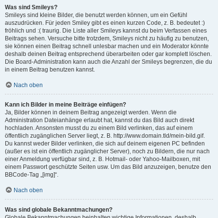
Was sind Smileys?
Smileys sind kleine Bilder, die benutzt werden können, um ein Gefühl
auszudrücken. Für jeden Smiley gibt es einen kurzen Code, z. B. bedeutet :)
fröhlich und :( traurig. Die Liste aller Smileys kannst du beim Verfassen eines
Beitrags sehen. Versuche bitte trotzdem, Smileys nicht zu häufig zu benutzen,
sie können einen Beitrag schnell unlesbar machen und ein Moderator könnte
deshalb deinen Beitrag entsprechend überarbeiten oder gar komplett löschen.
Die Board-Administration kann auch die Anzahl der Smileys begrenzen, die du
in einem Beitrag benutzen kannst.
Nach oben
Kann ich Bilder in meine Beiträge einfügen?
Ja, Bilder können in deinem Beitrag angezeigt werden. Wenn die
Administration Dateianhänge erlaubt hat, kannst du das Bild auch direkt
hochladen. Ansonsten musst du zu einem Bild verlinken, das auf einem
öffentlich zugänglichen Server liegt, z. B. http://www.domain.tld/mein-bild.gif.
Du kannst weder Bilder verlinken, die sich auf deinem eigenen PC befinden
(außer es ist ein öffentlich zugänglicher Server), noch zu Bildern, die nur nach
einer Anmeldung verfügbar sind, z. B. Hotmail- oder Yahoo-Mailboxen, mit
einem Passwort geschützte Seiten usw. Um das Bild anzuzeigen, benutze den
BBCode-Tag „[img]“.
Nach oben
Was sind globale Bekanntmachungen?
Globale Bekanntmachungen beinhalten wichtige Informationen, deshalb