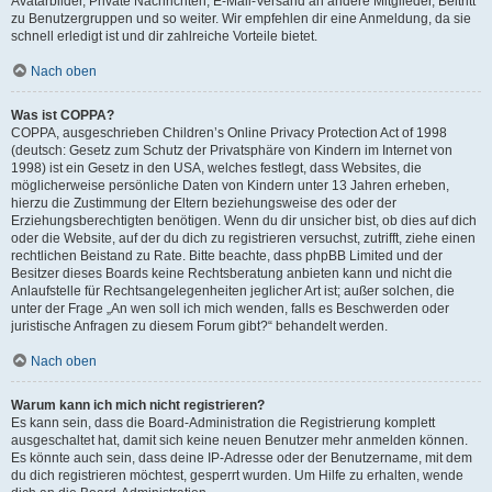
Avatarbilder, Private Nachrichten, E-Mail-Versand an andere Mitglieder, Beitritt
zu Benutzergruppen und so weiter. Wir empfehlen dir eine Anmeldung, da sie
schnell erledigt ist und dir zahlreiche Vorteile bietet.
Nach oben
Was ist COPPA?
COPPA, ausgeschrieben Children’s Online Privacy Protection Act of 1998
(deutsch: Gesetz zum Schutz der Privatsphäre von Kindern im Internet von
1998) ist ein Gesetz in den USA, welches festlegt, dass Websites, die
möglicherweise persönliche Daten von Kindern unter 13 Jahren erheben,
hierzu die Zustimmung der Eltern beziehungsweise des oder der
Erziehungsberechtigten benötigen. Wenn du dir unsicher bist, ob dies auf dich
oder die Website, auf der du dich zu registrieren versuchst, zutrifft, ziehe einen
rechtlichen Beistand zu Rate. Bitte beachte, dass phpBB Limited und der
Besitzer dieses Boards keine Rechtsberatung anbieten kann und nicht die
Anlaufstelle für Rechtsangelegenheiten jeglicher Art ist; außer solchen, die
unter der Frage „An wen soll ich mich wenden, falls es Beschwerden oder
juristische Anfragen zu diesem Forum gibt?“ behandelt werden.
Nach oben
Warum kann ich mich nicht registrieren?
Es kann sein, dass die Board-Administration die Registrierung komplett
ausgeschaltet hat, damit sich keine neuen Benutzer mehr anmelden können.
Es könnte auch sein, dass deine IP-Adresse oder der Benutzername, mit dem
du dich registrieren möchtest, gesperrt wurden. Um Hilfe zu erhalten, wende