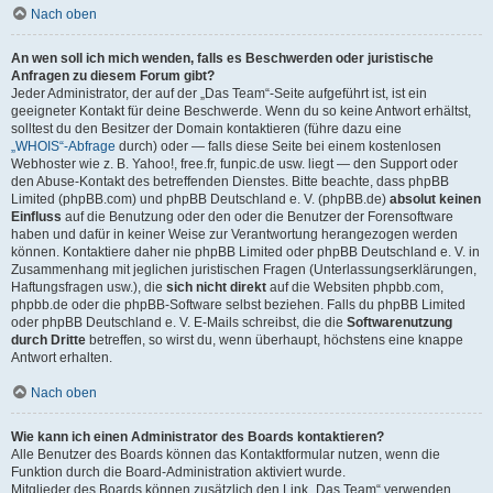
Nach oben
An wen soll ich mich wenden, falls es Beschwerden oder juristische
Anfragen zu diesem Forum gibt?
Jeder Administrator, der auf der „Das Team“-Seite aufgeführt ist, ist ein
geeigneter Kontakt für deine Beschwerde. Wenn du so keine Antwort erhältst,
solltest du den Besitzer der Domain kontaktieren (führe dazu eine
„WHOIS“-Abfrage
durch) oder — falls diese Seite bei einem kostenlosen
Webhoster wie z. B. Yahoo!, free.fr, funpic.de usw. liegt — den Support oder
den Abuse-Kontakt des betreffenden Dienstes. Bitte beachte, dass phpBB
Limited (phpBB.com) und phpBB Deutschland e. V. (phpBB.de)
absolut keinen
Einfluss
auf die Benutzung oder den oder die Benutzer der Forensoftware
haben und dafür in keiner Weise zur Verantwortung herangezogen werden
können. Kontaktiere daher nie phpBB Limited oder phpBB Deutschland e. V. in
Zusammenhang mit jeglichen juristischen Fragen (Unterlassungserklärungen,
Haftungsfragen usw.), die
sich nicht direkt
auf die Websiten phpbb.com,
phpbb.de oder die phpBB-Software selbst beziehen. Falls du phpBB Limited
oder phpBB Deutschland e. V. E-Mails schreibst, die die
Softwarenutzung
durch Dritte
betreffen, so wirst du, wenn überhaupt, höchstens eine knappe
Antwort erhalten.
Nach oben
Wie kann ich einen Administrator des Boards kontaktieren?
Alle Benutzer des Boards können das Kontaktformular nutzen, wenn die
Funktion durch die Board-Administration aktiviert wurde.
Mitglieder des Boards können zusätzlich den Link „Das Team“ verwenden.