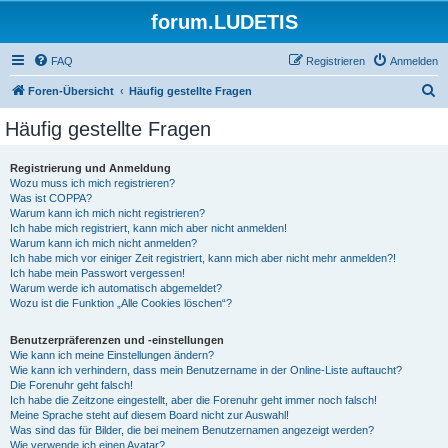
forum.LUDETIS
FAQ
Registrieren
Anmelden
S
Foren-Übersicht
Häufig gestellte Fragen
u
Häufig gestellte Fragen
c
h
Registrierung und Anmeldung
Wozu muss ich mich registrieren?
e
Was ist COPPA?
Warum kann ich mich nicht registrieren?
Ich habe mich registriert, kann mich aber nicht anmelden!
Warum kann ich mich nicht anmelden?
Ich habe mich vor einiger Zeit registriert, kann mich aber nicht mehr anmelden?!
Ich habe mein Passwort vergessen!
Warum werde ich automatisch abgemeldet?
Wozu ist die Funktion „Alle Cookies löschen“?
Benutzerpräferenzen und -einstellungen
Wie kann ich meine Einstellungen ändern?
Wie kann ich verhindern, dass mein Benutzername in der Online-Liste auftaucht?
Die Forenuhr geht falsch!
Ich habe die Zeitzone eingestellt, aber die Forenuhr geht immer noch falsch!
Meine Sprache steht auf diesem Board nicht zur Auswahl!
Was sind das für Bilder, die bei meinem Benutzernamen angezeigt werden?
Wie verwende ich einen Avatar?