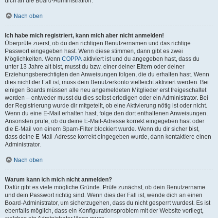
dich an die Board-Administration.
Nach oben
Ich habe mich registriert, kann mich aber nicht anmelden!
Überprüfe zuerst, ob du den richtigen Benutzernamen und das richtige
Passwort eingegeben hast. Wenn diese stimmen, dann gibt es zwei
Möglichkeiten. Wenn
COPPA
aktiviert ist und du angegeben hast, dass du
unter 13 Jahre alt bist, musst du bzw. einer deiner Eltern oder deiner
Erziehungsberechtigten den Anweisungen folgen, die du erhalten hast. Wenn
dies nicht der Fall ist, muss dein Benutzerkonto vielleicht aktiviert werden. Bei
einigen Boards müssen alle neu angemeldeten Mitglieder erst freigeschaltet
werden – entweder musst du dies selbst erledigen oder ein Administrator. Bei
der Registrierung wurde dir mitgeteilt, ob eine Aktivierung nötig ist oder nicht.
Wenn du eine E-Mail erhalten hast, folge den dort enthaltenen Anweisungen.
Ansonsten prüfe, ob du deine E-Mail-Adresse korrekt eingegeben hast oder
die E-Mail von einem Spam-Filter blockiert wurde. Wenn du dir sicher bist,
dass deine E-Mail-Adresse korrekt eingegeben wurde, dann kontaktiere einen
Administrator.
Nach oben
Warum kann ich mich nicht anmelden?
Dafür gibt es viele mögliche Gründe. Prüfe zunächst, ob dein Benutzername
und dein Passwort richtig sind. Wenn dies der Fall ist, wende dich an einen
Board-Administrator, um sicherzugehen, dass du nicht gesperrt wurdest. Es ist
ebenfalls möglich, dass ein Konfigurationsproblem mit der Website vorliegt,