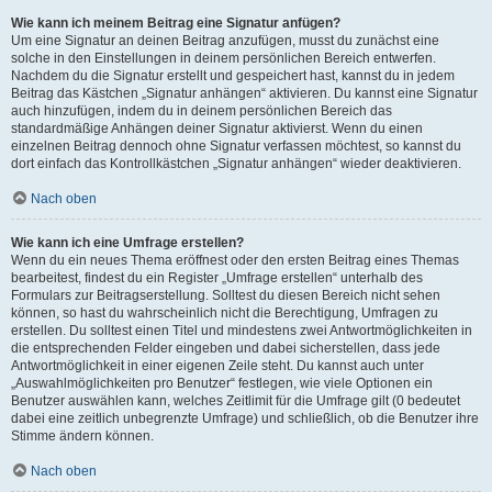
Wie kann ich meinem Beitrag eine Signatur anfügen?
Um eine Signatur an deinen Beitrag anzufügen, musst du zunächst eine
solche in den Einstellungen in deinem persönlichen Bereich entwerfen.
Nachdem du die Signatur erstellt und gespeichert hast, kannst du in jedem
Beitrag das Kästchen „Signatur anhängen“ aktivieren. Du kannst eine Signatur
auch hinzufügen, indem du in deinem persönlichen Bereich das
standardmäßige Anhängen deiner Signatur aktivierst. Wenn du einen
einzelnen Beitrag dennoch ohne Signatur verfassen möchtest, so kannst du
dort einfach das Kontrollkästchen „Signatur anhängen“ wieder deaktivieren.
Nach oben
Wie kann ich eine Umfrage erstellen?
Wenn du ein neues Thema eröffnest oder den ersten Beitrag eines Themas
bearbeitest, findest du ein Register „Umfrage erstellen“ unterhalb des
Formulars zur Beitragserstellung. Solltest du diesen Bereich nicht sehen
können, so hast du wahrscheinlich nicht die Berechtigung, Umfragen zu
erstellen. Du solltest einen Titel und mindestens zwei Antwortmöglichkeiten in
die entsprechenden Felder eingeben und dabei sicherstellen, dass jede
Antwortmöglichkeit in einer eigenen Zeile steht. Du kannst auch unter
„Auswahlmöglichkeiten pro Benutzer“ festlegen, wie viele Optionen ein
Benutzer auswählen kann, welches Zeitlimit für die Umfrage gilt (0 bedeutet
dabei eine zeitlich unbegrenzte Umfrage) und schließlich, ob die Benutzer ihre
Stimme ändern können.
Nach oben