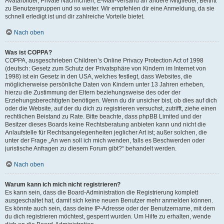
Avatarbilder, Private Nachrichten, E-Mail-Versand an andere Mitglieder, Beitritt
zu Benutzergruppen und so weiter. Wir empfehlen dir eine Anmeldung, da sie
schnell erledigt ist und dir zahlreiche Vorteile bietet.
Nach oben
Was ist COPPA?
COPPA, ausgeschrieben Children’s Online Privacy Protection Act of 1998
(deutsch: Gesetz zum Schutz der Privatsphäre von Kindern im Internet von
1998) ist ein Gesetz in den USA, welches festlegt, dass Websites, die
möglicherweise persönliche Daten von Kindern unter 13 Jahren erheben,
hierzu die Zustimmung der Eltern beziehungsweise des oder der
Erziehungsberechtigten benötigen. Wenn du dir unsicher bist, ob dies auf dich
oder die Website, auf der du dich zu registrieren versuchst, zutrifft, ziehe einen
rechtlichen Beistand zu Rate. Bitte beachte, dass phpBB Limited und der
Besitzer dieses Boards keine Rechtsberatung anbieten kann und nicht die
Anlaufstelle für Rechtsangelegenheiten jeglicher Art ist; außer solchen, die
unter der Frage „An wen soll ich mich wenden, falls es Beschwerden oder
juristische Anfragen zu diesem Forum gibt?“ behandelt werden.
Nach oben
Warum kann ich mich nicht registrieren?
Es kann sein, dass die Board-Administration die Registrierung komplett
ausgeschaltet hat, damit sich keine neuen Benutzer mehr anmelden können.
Es könnte auch sein, dass deine IP-Adresse oder der Benutzername, mit dem
du dich registrieren möchtest, gesperrt wurden. Um Hilfe zu erhalten, wende