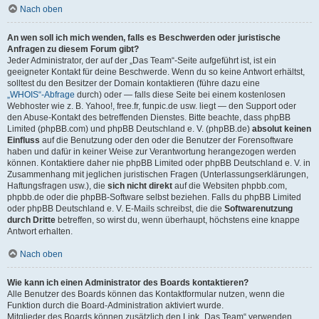
Nach oben
An wen soll ich mich wenden, falls es Beschwerden oder juristische
Anfragen zu diesem Forum gibt?
Jeder Administrator, der auf der „Das Team“-Seite aufgeführt ist, ist ein
geeigneter Kontakt für deine Beschwerde. Wenn du so keine Antwort erhältst,
solltest du den Besitzer der Domain kontaktieren (führe dazu eine
„WHOIS“-Abfrage
durch) oder — falls diese Seite bei einem kostenlosen
Webhoster wie z. B. Yahoo!, free.fr, funpic.de usw. liegt — den Support oder
den Abuse-Kontakt des betreffenden Dienstes. Bitte beachte, dass phpBB
Limited (phpBB.com) und phpBB Deutschland e. V. (phpBB.de)
absolut keinen
Einfluss
auf die Benutzung oder den oder die Benutzer der Forensoftware
haben und dafür in keiner Weise zur Verantwortung herangezogen werden
können. Kontaktiere daher nie phpBB Limited oder phpBB Deutschland e. V. in
Zusammenhang mit jeglichen juristischen Fragen (Unterlassungserklärungen,
Haftungsfragen usw.), die
sich nicht direkt
auf die Websiten phpbb.com,
phpbb.de oder die phpBB-Software selbst beziehen. Falls du phpBB Limited
oder phpBB Deutschland e. V. E-Mails schreibst, die die
Softwarenutzung
durch Dritte
betreffen, so wirst du, wenn überhaupt, höchstens eine knappe
Antwort erhalten.
Nach oben
Wie kann ich einen Administrator des Boards kontaktieren?
Alle Benutzer des Boards können das Kontaktformular nutzen, wenn die
Funktion durch die Board-Administration aktiviert wurde.
Mitglieder des Boards können zusätzlich den Link „Das Team“ verwenden.