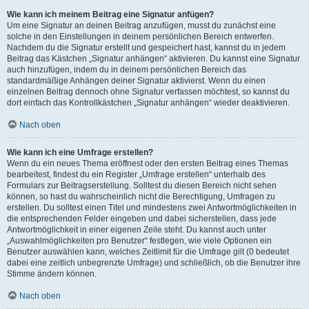
Wie kann ich meinem Beitrag eine Signatur anfügen?
Um eine Signatur an deinen Beitrag anzufügen, musst du zunächst eine
solche in den Einstellungen in deinem persönlichen Bereich entwerfen.
Nachdem du die Signatur erstellt und gespeichert hast, kannst du in jedem
Beitrag das Kästchen „Signatur anhängen“ aktivieren. Du kannst eine Signatur
auch hinzufügen, indem du in deinem persönlichen Bereich das
standardmäßige Anhängen deiner Signatur aktivierst. Wenn du einen
einzelnen Beitrag dennoch ohne Signatur verfassen möchtest, so kannst du
dort einfach das Kontrollkästchen „Signatur anhängen“ wieder deaktivieren.
Nach oben
Wie kann ich eine Umfrage erstellen?
Wenn du ein neues Thema eröffnest oder den ersten Beitrag eines Themas
bearbeitest, findest du ein Register „Umfrage erstellen“ unterhalb des
Formulars zur Beitragserstellung. Solltest du diesen Bereich nicht sehen
können, so hast du wahrscheinlich nicht die Berechtigung, Umfragen zu
erstellen. Du solltest einen Titel und mindestens zwei Antwortmöglichkeiten in
die entsprechenden Felder eingeben und dabei sicherstellen, dass jede
Antwortmöglichkeit in einer eigenen Zeile steht. Du kannst auch unter
„Auswahlmöglichkeiten pro Benutzer“ festlegen, wie viele Optionen ein
Benutzer auswählen kann, welches Zeitlimit für die Umfrage gilt (0 bedeutet
dabei eine zeitlich unbegrenzte Umfrage) und schließlich, ob die Benutzer ihre
Stimme ändern können.
Nach oben