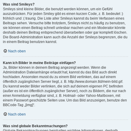
Was sind Smileys?
Smileys sind kleine Bilder, die benutzt werden können, um ein Gefühl
auszudrücken. Für jeden Smiley gibt es einen kurzen Code, z. B. bedeutet :)
fröhlich und :( traurig. Die Liste aller Smileys kannst du beim Verfassen eines
Beitrags sehen. Versuche bitte trotzdem, Smileys nicht zu häufig zu benutzen,
sie können einen Beitrag schnell unlesbar machen und ein Moderator könnte
deshalb deinen Beitrag entsprechend überarbeiten oder gar komplett löschen.
Die Board-Administration kann auch die Anzahl der Smileys begrenzen, die du
in einem Beitrag benutzen kannst.
Nach oben
Kann ich Bilder in meine Beiträge einfügen?
Ja, Bilder können in deinem Beitrag angezeigt werden. Wenn die
Administration Dateianhänge erlaubt hat, kannst du das Bild auch direkt
hochladen. Ansonsten musst du zu einem Bild verlinken, das auf einem
öffentlich zugänglichen Server liegt, z. B. http://www.domain.tld/mein-bild.gif.
Du kannst weder Bilder verlinken, die sich auf deinem eigenen PC befinden
(außer es ist ein öffentlich zugänglicher Server), noch zu Bildern, die nur nach
einer Anmeldung verfügbar sind, z. B. Hotmail- oder Yahoo-Mailboxen, mit
einem Passwort geschützte Seiten usw. Um das Bild anzuzeigen, benutze den
BBCode-Tag „[img]“.
Nach oben
Was sind globale Bekanntmachungen?
Globale Bekanntmachungen beinhalten wichtige Informationen, deshalb