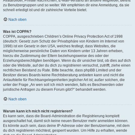
Avatarbilder, Private Nachrichten, E-Mail-Versand an andere Mitglieder, Beitritt
zu Benutzergruppen und so weiter. Wir empfehlen dir eine Anmeldung, da sie
schnell erledigt ist und dir zahlreiche Vorteile bietet.
Nach oben
Was ist COPPA?
COPPA, ausgeschrieben Children’s Online Privacy Protection Act of 1998
(deutsch: Gesetz zum Schutz der Privatsphäre von Kindern im Internet von
1998) ist ein Gesetz in den USA, welches festlegt, dass Websites, die
möglicherweise persönliche Daten von Kindern unter 13 Jahren erheben,
hierzu die Zustimmung der Eltern beziehungsweise des oder der
Erziehungsberechtigten benötigen. Wenn du dir unsicher bist, ob dies auf dich
oder die Website, auf der du dich zu registrieren versuchst, zutrifft, ziehe einen
rechtlichen Beistand zu Rate. Bitte beachte, dass phpBB Limited und der
Besitzer dieses Boards keine Rechtsberatung anbieten kann und nicht die
Anlaufstelle für Rechtsangelegenheiten jeglicher Art ist; außer solchen, die
unter der Frage „An wen soll ich mich wenden, falls es Beschwerden oder
juristische Anfragen zu diesem Forum gibt?“ behandelt werden.
Nach oben
Warum kann ich mich nicht registrieren?
Es kann sein, dass die Board-Administration die Registrierung komplett
ausgeschaltet hat, damit sich keine neuen Benutzer mehr anmelden können.
Es könnte auch sein, dass deine IP-Adresse oder der Benutzername, mit dem
du dich registrieren möchtest, gesperrt wurden. Um Hilfe zu erhalten, wende