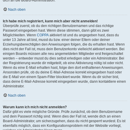
dich an die Board-Administration.
Nach oben
Ich habe mich registriert, kann mich aber nicht anmelden!
Überprüfe zuerst, ob du den richtigen Benutzernamen und das richtige
Passwort eingegeben hast. Wenn diese stimmen, dann gibt es zwei
Möglichkeiten. Wenn
COPPA
aktiviert ist und du angegeben hast, dass du
unter 13 Jahre alt bist, musst du bzw. einer deiner Eltern oder deiner
Erziehungsberechtigten den Anweisungen folgen, die du erhalten hast. Wenn
dies nicht der Fall ist, muss dein Benutzerkonto vielleicht aktiviert werden. Bei
einigen Boards müssen alle neu angemeldeten Mitglieder erst freigeschaltet
werden – entweder musst du dies selbst erledigen oder ein Administrator. Bei
der Registrierung wurde dir mitgeteilt, ob eine Aktivierung nötig ist oder nicht.
Wenn du eine E-Mail erhalten hast, folge den dort enthaltenen Anweisungen.
Ansonsten prüfe, ob du deine E-Mail-Adresse korrekt eingegeben hast oder
die E-Mail von einem Spam-Filter blockiert wurde. Wenn du dir sicher bist,
dass deine E-Mail-Adresse korrekt eingegeben wurde, dann kontaktiere einen
Administrator.
Nach oben
Warum kann ich mich nicht anmelden?
Dafür gibt es viele mögliche Gründe. Prüfe zunächst, ob dein Benutzername
und dein Passwort richtig sind. Wenn dies der Fall ist, wende dich an einen
Board-Administrator, um sicherzugehen, dass du nicht gesperrt wurdest. Es ist
ebenfalls möglich, dass ein Konfigurationsproblem mit der Website vorliegt,