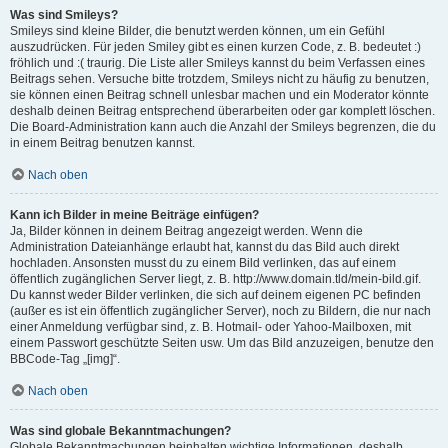
Was sind Smileys?
Smileys sind kleine Bilder, die benutzt werden können, um ein Gefühl
auszudrücken. Für jeden Smiley gibt es einen kurzen Code, z. B. bedeutet :)
fröhlich und :( traurig. Die Liste aller Smileys kannst du beim Verfassen eines
Beitrags sehen. Versuche bitte trotzdem, Smileys nicht zu häufig zu benutzen,
sie können einen Beitrag schnell unlesbar machen und ein Moderator könnte
deshalb deinen Beitrag entsprechend überarbeiten oder gar komplett löschen.
Die Board-Administration kann auch die Anzahl der Smileys begrenzen, die du
in einem Beitrag benutzen kannst.
Nach oben
Kann ich Bilder in meine Beiträge einfügen?
Ja, Bilder können in deinem Beitrag angezeigt werden. Wenn die
Administration Dateianhänge erlaubt hat, kannst du das Bild auch direkt
hochladen. Ansonsten musst du zu einem Bild verlinken, das auf einem
öffentlich zugänglichen Server liegt, z. B. http://www.domain.tld/mein-bild.gif.
Du kannst weder Bilder verlinken, die sich auf deinem eigenen PC befinden
(außer es ist ein öffentlich zugänglicher Server), noch zu Bildern, die nur nach
einer Anmeldung verfügbar sind, z. B. Hotmail- oder Yahoo-Mailboxen, mit
einem Passwort geschützte Seiten usw. Um das Bild anzuzeigen, benutze den
BBCode-Tag „[img]“.
Nach oben
Was sind globale Bekanntmachungen?
Globale Bekanntmachungen beinhalten wichtige Informationen, deshalb