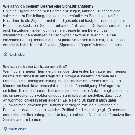
Wie kann ich meinem Beitrag eine Signatur anfügen?
Um eine Signatur an deinen Beitrag anzufügen, musst du zunächst eine
solche in den Einstellungen in deinem persönlichen Bereich entwerfen.
Nachdem du die Signatur erstellt und gespeichert hast, kannst du in jedem
Beitrag das Kästchen „Signatur anhängen“ aktivieren. Du kannst eine Signatur
auch hinzufügen, indem du in deinem persönlichen Bereich das
standardmäßige Anhängen deiner Signatur aktivierst. Wenn du einen
einzelnen Beitrag dennoch ohne Signatur verfassen möchtest, so kannst du
dort einfach das Kontrollkästchen „Signatur anhängen“ wieder deaktivieren.
Nach oben
Wie kann ich eine Umfrage erstellen?
Wenn du ein neues Thema eröffnest oder den ersten Beitrag eines Themas
bearbeitest, findest du ein Register „Umfrage erstellen“ unterhalb des
Formulars zur Beitragserstellung. Solltest du diesen Bereich nicht sehen
können, so hast du wahrscheinlich nicht die Berechtigung, Umfragen zu
erstellen. Du solltest einen Titel und mindestens zwei Antwortmöglichkeiten in
die entsprechenden Felder eingeben und dabei sicherstellen, dass jede
Antwortmöglichkeit in einer eigenen Zeile steht. Du kannst auch unter
„Auswahlmöglichkeiten pro Benutzer“ festlegen, wie viele Optionen ein
Benutzer auswählen kann, welches Zeitlimit für die Umfrage gilt (0 bedeutet
dabei eine zeitlich unbegrenzte Umfrage) und schließlich, ob die Benutzer ihre
Stimme ändern können.
Nach oben