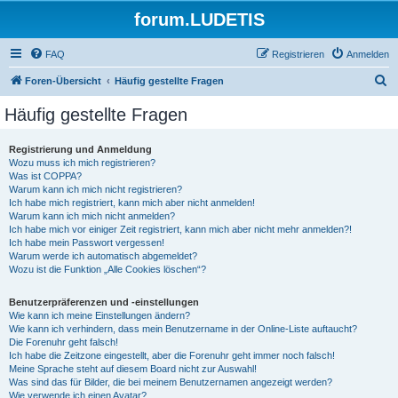
forum.LUDETIS
FAQ
Registrieren
Anmelden
S
Foren-Übersicht
Häufig gestellte Fragen
u
Häufig gestellte Fragen
c
h
Registrierung und Anmeldung
Wozu muss ich mich registrieren?
e
Was ist COPPA?
Warum kann ich mich nicht registrieren?
Ich habe mich registriert, kann mich aber nicht anmelden!
Warum kann ich mich nicht anmelden?
Ich habe mich vor einiger Zeit registriert, kann mich aber nicht mehr anmelden?!
Ich habe mein Passwort vergessen!
Warum werde ich automatisch abgemeldet?
Wozu ist die Funktion „Alle Cookies löschen“?
Benutzerpräferenzen und -einstellungen
Wie kann ich meine Einstellungen ändern?
Wie kann ich verhindern, dass mein Benutzername in der Online-Liste auftaucht?
Die Forenuhr geht falsch!
Ich habe die Zeitzone eingestellt, aber die Forenuhr geht immer noch falsch!
Meine Sprache steht auf diesem Board nicht zur Auswahl!
Was sind das für Bilder, die bei meinem Benutzernamen angezeigt werden?
Wie verwende ich einen Avatar?