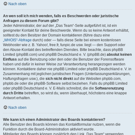
Nach oben
An wen soll ich mich wenden, falls es Beschwerden oder juristische
Anfragen zu diesem Forum gibt?
Jeder Administrator, der auf der „Das Team“-Seite aufgeführt ist, ist ein
geeigneter Kontakt für deine Beschwerde. Wenn du so keine Antwort erhältst,
solltest du den Besitzer der Domain kontaktieren (führe dazu eine
„WHOIS“-Abfrage
durch) oder — falls diese Seite bei einem kostenlosen
Webhoster wie z. B. Yahoo!, free.fr, funpic.de usw. liegt — den Support oder
den Abuse-Kontakt des betreffenden Dienstes. Bitte beachte, dass phpBB
Limited (phpBB.com) und phpBB Deutschland e. V. (phpBB.de)
absolut keinen
Einfluss
auf die Benutzung oder den oder die Benutzer der Forensoftware
haben und dafür in keiner Weise zur Verantwortung herangezogen werden
können. Kontaktiere daher nie phpBB Limited oder phpBB Deutschland e. V. in
Zusammenhang mit jeglichen juristischen Fragen (Unterlassungserklärungen,
Haftungsfragen usw.), die
sich nicht direkt
auf die Websiten phpbb.com,
phpbb.de oder die phpBB-Software selbst beziehen. Falls du phpBB Limited
oder phpBB Deutschland e. V. E-Mails schreibst, die die
Softwarenutzung
durch Dritte
betreffen, so wirst du, wenn überhaupt, höchstens eine knappe
Antwort erhalten.
Nach oben
Wie kann ich einen Administrator des Boards kontaktieren?
Alle Benutzer des Boards können das Kontaktformular nutzen, wenn die
Funktion durch die Board-Administration aktiviert wurde.
Mitglieder des Boards können zusätzlich den Link „Das Team“ verwenden.