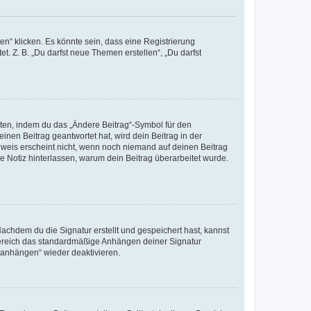
n“ klicken. Es könnte sein, dass eine Registrierung
t. Z. B. „Du darfst neue Themen erstellen“, „Du darfst
iten, indem du das „Ändere Beitrag“-Symbol für den
inen Beitrag geantwortet hat, wird dein Beitrag in der
nweis erscheint nicht, wenn noch niemand auf deinen Beitrag
ne Notiz hinterlassen, warum dein Beitrag überarbeitet wurde.
chdem du die Signatur erstellt und gespeichert hast, kannst
Bereich das standardmäßige Anhängen deiner Signatur
r anhängen“ wieder deaktivieren.