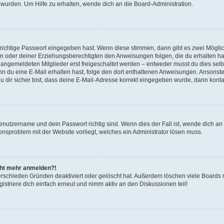
 wurden. Um Hilfe zu erhalten, wende dich an die Board-Administration.
 richtige Passwort eingegeben hast. Wenn diese stimmen, dann gibt es zwei Mögl
tern oder deiner Erziehungsberechtigten den Anweisungen folgen, die du erhalten ha
u angemeldeten Mitglieder erst freigeschaltet werden – entweder musst du dies selbs
. Wenn du eine E-Mail erhalten hast, folge den dort enthaltenen Anweisungen. Ansons
 dir sicher bist, dass deine E-Mail-Adresse korrekt eingegeben wurde, dann kontak
Benutzername und dein Passwort richtig sind. Wenn dies der Fall ist, wende dich a
ionsproblem mit der Website vorliegt, welches ein Administrator lösen muss.
icht mehr anmelden?!
erschieden Gründen deaktiviert oder gelöscht hat. Außerdem löschen viele Boards r
triere dich einfach erneut und nimm aktiv an den Diskussionen teil!