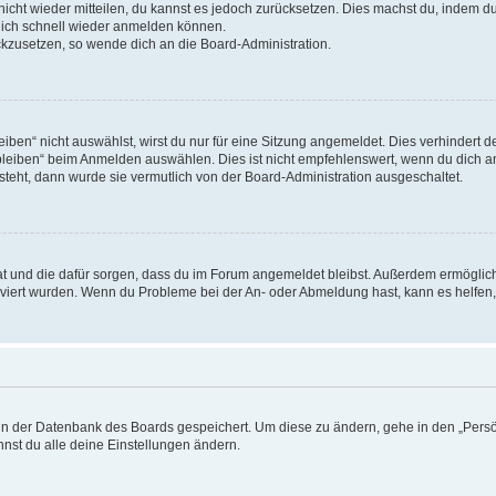
 nicht wieder mitteilen, du kannst es jedoch zurücksetzen. Dies machst du, indem 
 dich schnell wieder anmelden können.
ückzusetzen, so wende dich an die Board-Administration.
en“ nicht auswählst, wirst du nur für eine Sitzung angemeldet. Dies verhindert 
leiben“ beim Anmelden auswählen. Dies ist nicht empfehlenswert, wenn du dich an
 steht, dann wurde sie vermutlich von der Board-Administration ausgeschaltet.
 hat und die dafür sorgen, dass du im Forum angemeldet bleibst. Außerdem ermögli
tiviert wurden. Wenn du Probleme bei der An- oder Abmeldung hast, kann es helfen
n in der Datenbank des Boards gespeichert. Um diese zu ändern, gehe in den „Persö
nst du alle deine Einstellungen ändern.