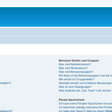
Benutzer-Stufen und Gruppen
Was sind Administratoren?
Was sind Moderatoren?
Was sind Benutzergruppen?
Wo finde ich die Benutzergruppen und wie tr
Wie werde ich Gruppenleiter?
anmelden?!
Weshalb werden verschiedene Benutzergrupp
Was ist eine Hauptgruppe?
Was bedeutet der „Das Team“-Link auf der S
Private Nachrichten
Ich kann keine Privaten Nachrichten versch
Ich bekomme ständig unerwünschte Private
auftaucht?
Ich habe eine Spam-E-Mail von einem Mitgli