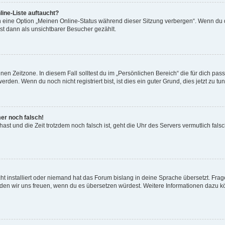
ine-Liste auftaucht?
n eine Option „Meinen Online-Status während dieser Sitzung verbergen“. Wenn du d
st dann als unsichtbarer Besucher gezählt.
en Zeitzone. In diesem Fall solltest du im „Persönlichen Bereich“ die für dich passe
den. Wenn du noch nicht registriert bist, ist dies ein guter Grund, dies jetzt zu tun
mer noch falsch!
t hast und die Zeit trotzdem noch falsch ist, geht die Uhr des Servers vermutlich fal
t installiert oder niemand hat das Forum bislang in deine Sprache übersetzt. Frag
, würden wir uns freuen, wenn du es übersetzen würdest. Weitere Informationen dazu