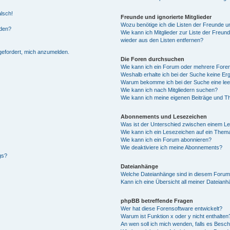
alsch!
Freunde und ignorierte Mitglieder
Wozu benötige ich die Listen der Freunde un
rden?
Wie kann ich Mitglieder zur Liste der Freund
wieder aus den Listen entfernen?
fgefordert, mich anzumelden.
Die Foren durchsuchen
Wie kann ich ein Forum oder mehrere For
Weshalb erhalte ich bei der Suche keine Er
Warum bekomme ich bei der Suche eine lee
Wie kann ich nach Mitgliedern suchen?
Wie kann ich meine eigenen Beiträge und T
Abonnements und Lesezeichen
Was ist der Unterschied zwischen einem L
Wie kann ich ein Lesezeichen auf ein Them
Wie kann ich ein Forum abonnieren?
Wie deaktiviere ich meine Abonnements?
gs?
Dateianhänge
Welche Dateianhänge sind in diesem Forum
Kann ich eine Übersicht all meiner Dateian
phpBB betreffende Fragen
Wer hat diese Forensoftware entwickelt?
Warum ist Funktion x oder y nicht enthalten
An wen soll ich mich wenden, falls es Besc