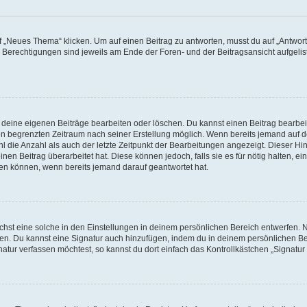
„Neues Thema“ klicken. Um auf einen Beitrag zu antworten, musst du auf „Antworte
e Berechtigungen sind jeweils am Ende der Foren- und der Beitragsansicht aufgeliste
r deine eigenen Beiträge bearbeiten oder löschen. Du kannst einen Beitrag bearbe
inen begrenzten Zeitraum nach seiner Erstellung möglich. Wenn bereits jemand auf de
 die Anzahl als auch der letzte Zeitpunkt der Bearbeitungen angezeigt. Dieser Hi
en Beitrag überarbeitet hat. Diese können jedoch, falls sie es für nötig halten, ei
hen können, wenn bereits jemand darauf geantwortet hat.
st eine solche in den Einstellungen in deinem persönlichen Bereich entwerfen. Na
eren. Du kannst eine Signatur auch hinzufügen, indem du in deinem persönlichen 
atur verfassen möchtest, so kannst du dort einfach das Kontrollkästchen „Signatu