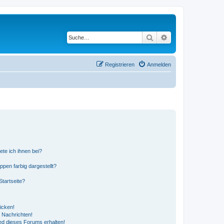
Suche
Erweiterte Suche
Registrieren
Anmelden
ete ich ihnen bei?
en farbig dargestellt?
tartseite?
icken!
 Nachrichten!
ed dieses Forums erhalten!