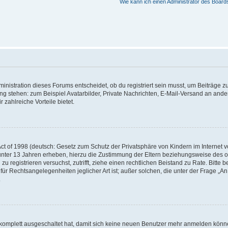
Wie kann ich einen Administrator des Board
istration dieses Forums entscheidet, ob du registriert sein musst, um Beiträge zu s
ung stehen: zum Beispiel Avatarbilder, Private Nachrichten, E-Mail-Versand an ander
 zahlreiche Vorteile bietet.
t of 1998 (deutsch: Gesetz zum Schutz der Privatsphäre von Kindern im Internet vo
unter 13 Jahren erheben, hierzu die Zustimmung der Eltern beziehungsweise des o
h zu registrieren versuchst, zutrifft, ziehe einen rechtlichen Beistand zu Rate. Bit
für Rechtsangelegenheiten jeglicher Art ist; außer solchen, die unter der Frage „
.
g komplett ausgeschaltet hat, damit sich keine neuen Benutzer mehr anmelden könn