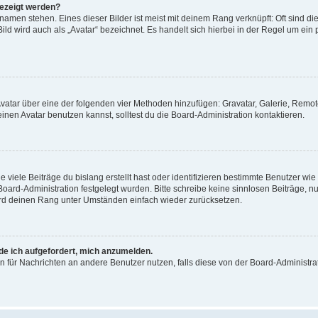
gezeigt werden?
amen stehen. Eines dieser Bilder ist meist mit deinem Rang verknüpft: Oft sind di
ld wird auch als „Avatar“ bezeichnet. Es handelt sich hierbei in der Regel um ein
 Avatar über eine der folgenden vier Methoden hinzufügen: Gravatar, Galerie, Rem
en Avatar benutzen kannst, solltest du die Board-Administration kontaktieren.
viele Beiträge du bislang erstellt hast oder identifizieren bestimmte Benutzer w
 Board-Administration festgelegt wurden. Bitte schreibe keine sinnlosen Beiträge
wird deinen Rang unter Umständen einfach wieder zurücksetzen.
rde ich aufgefordert, mich anzumelden.
ion für Nachrichten an andere Benutzer nutzen, falls diese von der Board-Administ