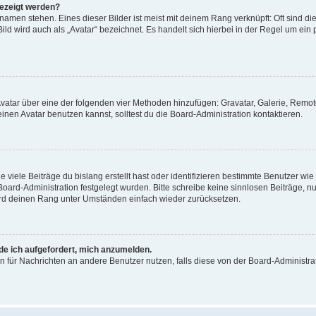
gezeigt werden?
amen stehen. Eines dieser Bilder ist meist mit deinem Rang verknüpft: Oft sind di
ld wird auch als „Avatar“ bezeichnet. Es handelt sich hierbei in der Regel um ein
 Avatar über eine der folgenden vier Methoden hinzufügen: Gravatar, Galerie, Rem
en Avatar benutzen kannst, solltest du die Board-Administration kontaktieren.
viele Beiträge du bislang erstellt hast oder identifizieren bestimmte Benutzer w
 Board-Administration festgelegt wurden. Bitte schreibe keine sinnlosen Beiträge
wird deinen Rang unter Umständen einfach wieder zurücksetzen.
rde ich aufgefordert, mich anzumelden.
ion für Nachrichten an andere Benutzer nutzen, falls diese von der Board-Administ