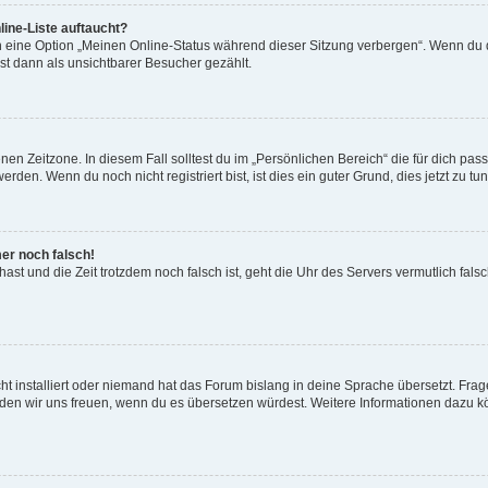
ine-Liste auftaucht?
n eine Option „Meinen Online-Status während dieser Sitzung verbergen“. Wenn du d
st dann als unsichtbarer Besucher gezählt.
en Zeitzone. In diesem Fall solltest du im „Persönlichen Bereich“ die für dich passe
den. Wenn du noch nicht registriert bist, ist dies ein guter Grund, dies jetzt zu tun
mer noch falsch!
t hast und die Zeit trotzdem noch falsch ist, geht die Uhr des Servers vermutlich fal
t installiert oder niemand hat das Forum bislang in deine Sprache übersetzt. Frag
, würden wir uns freuen, wenn du es übersetzen würdest. Weitere Informationen dazu