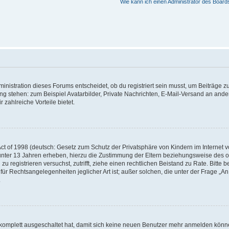
Wie kann ich einen Administrator des Board
istration dieses Forums entscheidet, ob du registriert sein musst, um Beiträge zu s
ung stehen: zum Beispiel Avatarbilder, Private Nachrichten, E-Mail-Versand an ander
 zahlreiche Vorteile bietet.
t of 1998 (deutsch: Gesetz zum Schutz der Privatsphäre von Kindern im Internet vo
unter 13 Jahren erheben, hierzu die Zustimmung der Eltern beziehungsweise des o
h zu registrieren versuchst, zutrifft, ziehe einen rechtlichen Beistand zu Rate. Bit
für Rechtsangelegenheiten jeglicher Art ist; außer solchen, die unter der Frage „
.
g komplett ausgeschaltet hat, damit sich keine neuen Benutzer mehr anmelden könn