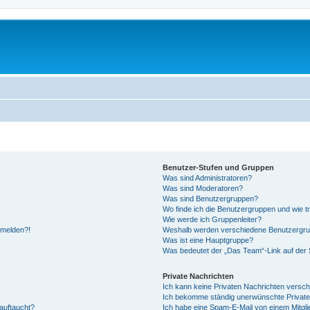
Benutzer-Stufen und Gruppen
Was sind Administratoren?
Was sind Moderatoren?
Was sind Benutzergruppen?
Wo finde ich die Benutzergruppen und wie tr
Wie werde ich Gruppenleiter?
anmelden?!
Weshalb werden verschiedene Benutzergrupp
Was ist eine Hauptgruppe?
Was bedeutet der „Das Team“-Link auf der S
Private Nachrichten
Ich kann keine Privaten Nachrichten versch
Ich bekomme ständig unerwünschte Private
auftaucht?
Ich habe eine Spam-E-Mail von einem Mitgli