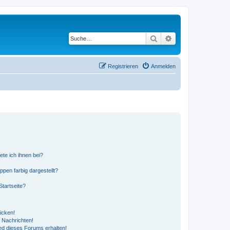
Suche
Erweiterte Suche
Registrieren
Anmelden
ete ich ihnen bei?
en farbig dargestellt?
tartseite?
icken!
 Nachrichten!
ed dieses Forums erhalten!