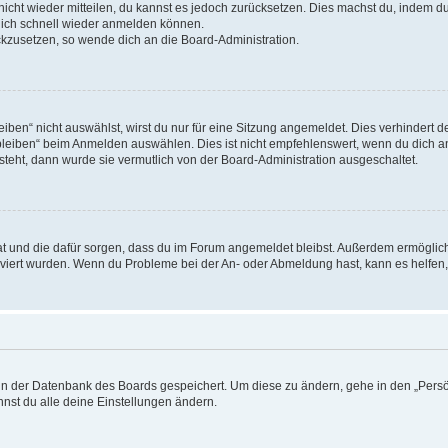
 nicht wieder mitteilen, du kannst es jedoch zurücksetzen. Dies machst du, indem 
 dich schnell wieder anmelden können.
ückzusetzen, so wende dich an die Board-Administration.
en“ nicht auswählst, wirst du nur für eine Sitzung angemeldet. Dies verhindert 
leiben“ beim Anmelden auswählen. Dies ist nicht empfehlenswert, wenn du dich an
 steht, dann wurde sie vermutlich von der Board-Administration ausgeschaltet.
 hat und die dafür sorgen, dass du im Forum angemeldet bleibst. Außerdem ermögli
tiviert wurden. Wenn du Probleme bei der An- oder Abmeldung hast, kann es helfen
n in der Datenbank des Boards gespeichert. Um diese zu ändern, gehe in den „Persö
nst du alle deine Einstellungen ändern.