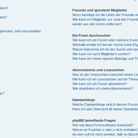
alsch!
Freunde und ignorierte Mitglieder
Wozu benötige ich die Listen der Freunde un
rden?
Wie kann ich Mitglieder zur Liste der Freund
wieder aus den Listen entfernen?
fgefordert, mich anzumelden.
Die Foren durchsuchen
Wie kann ich ein Forum oder mehrere For
Weshalb erhalte ich bei der Suche keine Er
Warum bekomme ich bei der Suche eine lee
Wie kann ich nach Mitgliedern suchen?
Wie kann ich meine eigenen Beiträge und T
Abonnements und Lesezeichen
Was ist der Unterschied zwischen einem L
Wie kann ich ein Lesezeichen auf ein Them
Wie kann ich ein Forum abonnieren?
Wie deaktiviere ich meine Abonnements?
gs?
Dateianhänge
Welche Dateianhänge sind in diesem Forum
Kann ich eine Übersicht all meiner Dateian
phpBB betreffende Fragen
Wer hat diese Forensoftware entwickelt?
Warum ist Funktion x oder y nicht enthalten
An wen soll ich mich wenden, falls es Besc