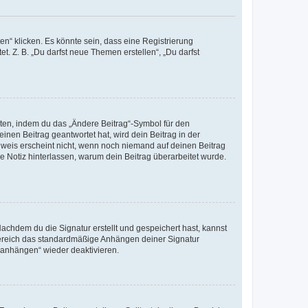
n“ klicken. Es könnte sein, dass eine Registrierung
t. Z. B. „Du darfst neue Themen erstellen“, „Du darfst
iten, indem du das „Ändere Beitrag“-Symbol für den
inen Beitrag geantwortet hat, wird dein Beitrag in der
nweis erscheint nicht, wenn noch niemand auf deinen Beitrag
ne Notiz hinterlassen, warum dein Beitrag überarbeitet wurde.
chdem du die Signatur erstellt und gespeichert hast, kannst
Bereich das standardmäßige Anhängen deiner Signatur
r anhängen“ wieder deaktivieren.