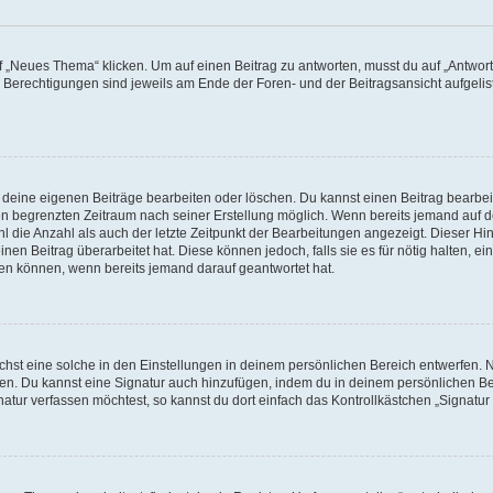
„Neues Thema“ klicken. Um auf einen Beitrag zu antworten, musst du auf „Antworte
e Berechtigungen sind jeweils am Ende der Foren- und der Beitragsansicht aufgeliste
r deine eigenen Beiträge bearbeiten oder löschen. Du kannst einen Beitrag bearbe
inen begrenzten Zeitraum nach seiner Erstellung möglich. Wenn bereits jemand auf de
 die Anzahl als auch der letzte Zeitpunkt der Bearbeitungen angezeigt. Dieser Hi
en Beitrag überarbeitet hat. Diese können jedoch, falls sie es für nötig halten, ei
hen können, wenn bereits jemand darauf geantwortet hat.
st eine solche in den Einstellungen in deinem persönlichen Bereich entwerfen. Na
eren. Du kannst eine Signatur auch hinzufügen, indem du in deinem persönlichen 
atur verfassen möchtest, so kannst du dort einfach das Kontrollkästchen „Signatu