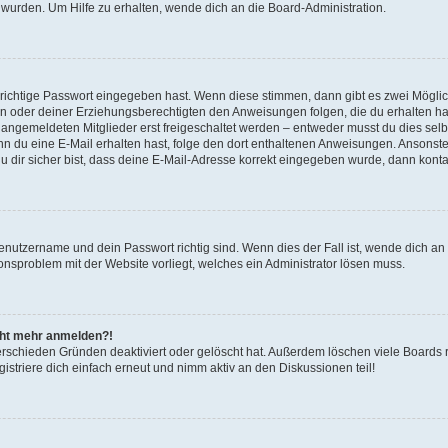
 wurden. Um Hilfe zu erhalten, wende dich an die Board-Administration.
 richtige Passwort eingegeben hast. Wenn diese stimmen, dann gibt es zwei Mögl
tern oder deiner Erziehungsberechtigten den Anweisungen folgen, die du erhalten ha
u angemeldeten Mitglieder erst freigeschaltet werden – entweder musst du dies selbs
. Wenn du eine E-Mail erhalten hast, folge den dort enthaltenen Anweisungen. Ansons
 dir sicher bist, dass deine E-Mail-Adresse korrekt eingegeben wurde, dann kontak
Benutzername und dein Passwort richtig sind. Wenn dies der Fall ist, wende dich a
ionsproblem mit der Website vorliegt, welches ein Administrator lösen muss.
icht mehr anmelden?!
erschieden Gründen deaktiviert oder gelöscht hat. Außerdem löschen viele Boards r
triere dich einfach erneut und nimm aktiv an den Diskussionen teil!