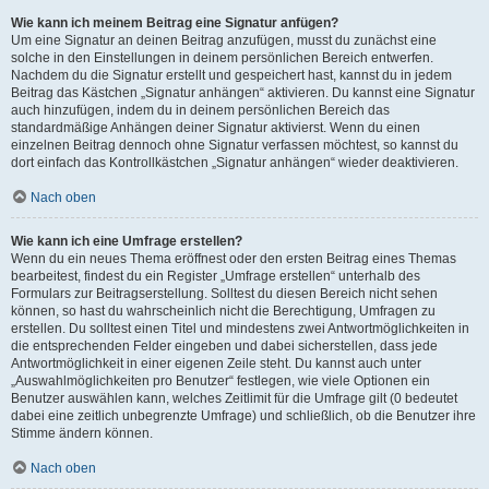
Wie kann ich meinem Beitrag eine Signatur anfügen?
Um eine Signatur an deinen Beitrag anzufügen, musst du zunächst eine
solche in den Einstellungen in deinem persönlichen Bereich entwerfen.
Nachdem du die Signatur erstellt und gespeichert hast, kannst du in jedem
Beitrag das Kästchen „Signatur anhängen“ aktivieren. Du kannst eine Signatur
auch hinzufügen, indem du in deinem persönlichen Bereich das
standardmäßige Anhängen deiner Signatur aktivierst. Wenn du einen
einzelnen Beitrag dennoch ohne Signatur verfassen möchtest, so kannst du
dort einfach das Kontrollkästchen „Signatur anhängen“ wieder deaktivieren.
Nach oben
Wie kann ich eine Umfrage erstellen?
Wenn du ein neues Thema eröffnest oder den ersten Beitrag eines Themas
bearbeitest, findest du ein Register „Umfrage erstellen“ unterhalb des
Formulars zur Beitragserstellung. Solltest du diesen Bereich nicht sehen
können, so hast du wahrscheinlich nicht die Berechtigung, Umfragen zu
erstellen. Du solltest einen Titel und mindestens zwei Antwortmöglichkeiten in
die entsprechenden Felder eingeben und dabei sicherstellen, dass jede
Antwortmöglichkeit in einer eigenen Zeile steht. Du kannst auch unter
„Auswahlmöglichkeiten pro Benutzer“ festlegen, wie viele Optionen ein
Benutzer auswählen kann, welches Zeitlimit für die Umfrage gilt (0 bedeutet
dabei eine zeitlich unbegrenzte Umfrage) und schließlich, ob die Benutzer ihre
Stimme ändern können.
Nach oben