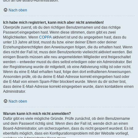
dich an die Board-Administration.
Nach oben
Ich habe mich registriert, kann mich aber nicht anmelden!
Überprüfe zuerst, ob du den richtigen Benutzernamen und das richtige
Passwort eingegeben hast. Wenn diese stimmen, dann gibt es zwei
Möglichkeiten. Wenn
COPPA
aktiviert ist und du angegeben hast, dass du
unter 13 Jahre alt bist, musst du bzw. einer deiner Eltern oder deiner
Erziehungsberechtigten den Anweisungen folgen, die du erhalten hast. Wenn
dies nicht der Fall ist, muss dein Benutzerkonto vielleicht aktiviert werden. Bei
einigen Boards müssen alle neu angemeldeten Mitglieder erst freigeschaltet
werden – entweder musst du dies selbst erledigen oder ein Administrator. Bei
der Registrierung wurde dir mitgeteilt, ob eine Aktivierung nötig ist oder nicht.
Wenn du eine E-Mail erhalten hast, folge den dort enthaltenen Anweisungen.
Ansonsten prüfe, ob du deine E-Mail-Adresse korrekt eingegeben hast oder
die E-Mail von einem Spam-Filter blockiert wurde. Wenn du dir sicher bist,
dass deine E-Mail-Adresse korrekt eingegeben wurde, dann kontaktiere einen
Administrator.
Nach oben
Warum kann ich mich nicht anmelden?
Dafür gibt es viele mögliche Gründe. Prüfe zunächst, ob dein Benutzername
und dein Passwort richtig sind. Wenn dies der Fall ist, wende dich an einen
Board-Administrator, um sicherzugehen, dass du nicht gesperrt wurdest. Es ist
ebenfalls möglich, dass ein Konfigurationsproblem mit der Website vorliegt,