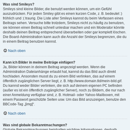
Was sind Smileys?
Smileys sind kleine Bilder, die benutzt werden können, um ein Gefühl
auszudrücken. Für jeden Smiley gibt es einen kurzen Code, z. B. bedeutet :)
fröhlich und :( traurig. Die Liste aller Smileys kannst du beim Verfassen eines
Beitrags sehen. Versuche bitte trotzdem, Smileys nicht zu häufig zu benutzen,
sie können einen Beitrag schnell unlesbar machen und ein Moderator könnte
deshalb deinen Beitrag entsprechend überarbeiten oder gar komplett löschen.
Die Board-Administration kann auch die Anzahl der Smileys begrenzen, die du
in einem Beitrag benutzen kannst.
Nach oben
Kann ich Bilder in meine Beiträge einfügen?
Ja, Bilder können in deinem Beitrag angezeigt werden. Wenn die
Administration Dateianhänge erlaubt hat, kannst du das Bild auch direkt
hochladen. Ansonsten musst du zu einem Bild verlinken, das auf einem
öffentlich zugänglichen Server liegt, z. B. http://www.domain.tld/mein-bild.gif.
Du kannst weder Bilder verlinken, die sich auf deinem eigenen PC befinden
(außer es ist ein öffentlich zugänglicher Server), noch zu Bildern, die nur nach
einer Anmeldung verfügbar sind, z. B. Hotmail- oder Yahoo-Mailboxen, mit
einem Passwort geschützte Seiten usw. Um das Bild anzuzeigen, benutze den
BBCode-Tag „[img]“.
Nach oben
Was sind globale Bekanntmachungen?
Globale Bekanntmachungen beinhalten wichtige Informationen, deshalb