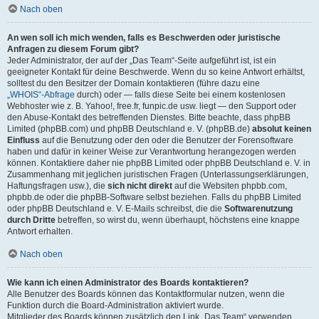
Nach oben
An wen soll ich mich wenden, falls es Beschwerden oder juristische
Anfragen zu diesem Forum gibt?
Jeder Administrator, der auf der „Das Team“-Seite aufgeführt ist, ist ein
geeigneter Kontakt für deine Beschwerde. Wenn du so keine Antwort erhältst,
solltest du den Besitzer der Domain kontaktieren (führe dazu eine
„WHOIS“-Abfrage
durch) oder — falls diese Seite bei einem kostenlosen
Webhoster wie z. B. Yahoo!, free.fr, funpic.de usw. liegt — den Support oder
den Abuse-Kontakt des betreffenden Dienstes. Bitte beachte, dass phpBB
Limited (phpBB.com) und phpBB Deutschland e. V. (phpBB.de)
absolut keinen
Einfluss
auf die Benutzung oder den oder die Benutzer der Forensoftware
haben und dafür in keiner Weise zur Verantwortung herangezogen werden
können. Kontaktiere daher nie phpBB Limited oder phpBB Deutschland e. V. in
Zusammenhang mit jeglichen juristischen Fragen (Unterlassungserklärungen,
Haftungsfragen usw.), die
sich nicht direkt
auf die Websiten phpbb.com,
phpbb.de oder die phpBB-Software selbst beziehen. Falls du phpBB Limited
oder phpBB Deutschland e. V. E-Mails schreibst, die die
Softwarenutzung
durch Dritte
betreffen, so wirst du, wenn überhaupt, höchstens eine knappe
Antwort erhalten.
Nach oben
Wie kann ich einen Administrator des Boards kontaktieren?
Alle Benutzer des Boards können das Kontaktformular nutzen, wenn die
Funktion durch die Board-Administration aktiviert wurde.
Mitglieder des Boards können zusätzlich den Link „Das Team“ verwenden.