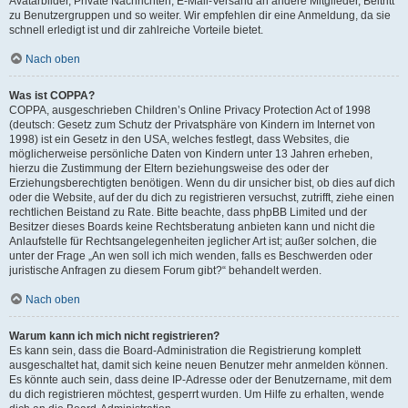
Avatarbilder, Private Nachrichten, E-Mail-Versand an andere Mitglieder, Beitritt
zu Benutzergruppen und so weiter. Wir empfehlen dir eine Anmeldung, da sie
schnell erledigt ist und dir zahlreiche Vorteile bietet.
Nach oben
Was ist COPPA?
COPPA, ausgeschrieben Children’s Online Privacy Protection Act of 1998
(deutsch: Gesetz zum Schutz der Privatsphäre von Kindern im Internet von
1998) ist ein Gesetz in den USA, welches festlegt, dass Websites, die
möglicherweise persönliche Daten von Kindern unter 13 Jahren erheben,
hierzu die Zustimmung der Eltern beziehungsweise des oder der
Erziehungsberechtigten benötigen. Wenn du dir unsicher bist, ob dies auf dich
oder die Website, auf der du dich zu registrieren versuchst, zutrifft, ziehe einen
rechtlichen Beistand zu Rate. Bitte beachte, dass phpBB Limited und der
Besitzer dieses Boards keine Rechtsberatung anbieten kann und nicht die
Anlaufstelle für Rechtsangelegenheiten jeglicher Art ist; außer solchen, die
unter der Frage „An wen soll ich mich wenden, falls es Beschwerden oder
juristische Anfragen zu diesem Forum gibt?“ behandelt werden.
Nach oben
Warum kann ich mich nicht registrieren?
Es kann sein, dass die Board-Administration die Registrierung komplett
ausgeschaltet hat, damit sich keine neuen Benutzer mehr anmelden können.
Es könnte auch sein, dass deine IP-Adresse oder der Benutzername, mit dem
du dich registrieren möchtest, gesperrt wurden. Um Hilfe zu erhalten, wende