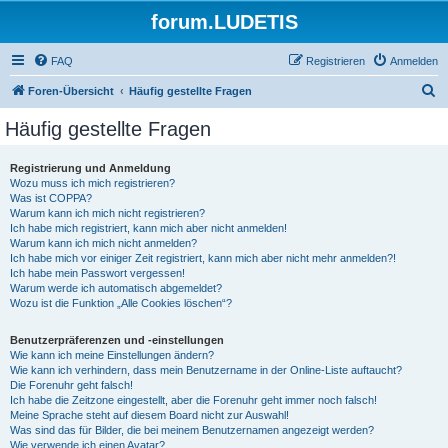
forum.LUDETIS
FAQ
Registrieren
Anmelden
S
Foren-Übersicht
Häufig gestellte Fragen
u
Häufig gestellte Fragen
c
h
Registrierung und Anmeldung
Wozu muss ich mich registrieren?
e
Was ist COPPA?
Warum kann ich mich nicht registrieren?
Ich habe mich registriert, kann mich aber nicht anmelden!
Warum kann ich mich nicht anmelden?
Ich habe mich vor einiger Zeit registriert, kann mich aber nicht mehr anmelden?!
Ich habe mein Passwort vergessen!
Warum werde ich automatisch abgemeldet?
Wozu ist die Funktion „Alle Cookies löschen“?
Benutzerpräferenzen und -einstellungen
Wie kann ich meine Einstellungen ändern?
Wie kann ich verhindern, dass mein Benutzername in der Online-Liste auftaucht?
Die Forenuhr geht falsch!
Ich habe die Zeitzone eingestellt, aber die Forenuhr geht immer noch falsch!
Meine Sprache steht auf diesem Board nicht zur Auswahl!
Was sind das für Bilder, die bei meinem Benutzernamen angezeigt werden?
Wie verwende ich einen Avatar?