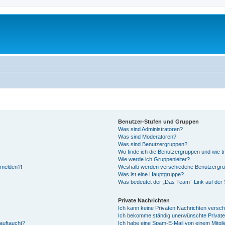
Benutzer-Stufen und Gruppen
Was sind Administratoren?
Was sind Moderatoren?
Was sind Benutzergruppen?
Wo finde ich die Benutzergruppen und wie tr
Wie werde ich Gruppenleiter?
anmelden?!
Weshalb werden verschiedene Benutzergrupp
Was ist eine Hauptgruppe?
Was bedeutet der „Das Team“-Link auf der S
Private Nachrichten
Ich kann keine Privaten Nachrichten versch
Ich bekomme ständig unerwünschte Private
auftaucht?
Ich habe eine Spam-E-Mail von einem Mitgli