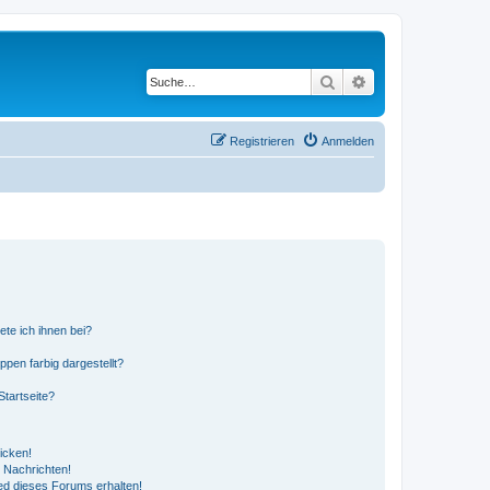
Suche
Erweiterte Suche
Registrieren
Anmelden
ete ich ihnen bei?
en farbig dargestellt?
tartseite?
icken!
 Nachrichten!
ed dieses Forums erhalten!