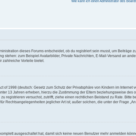
Wie kann ich einen Administrator des Board
istration dieses Forums entscheidet, ob du registriert sein musst, um Beiträge zu s
ung stehen: zum Beispiel Avatarbilder, Private Nachrichten, E-Mail-Versand an ander
 zahlreiche Vorteile bietet.
t of 1998 (deutsch: Gesetz zum Schutz der Privatsphäre von Kindern im Internet vo
unter 13 Jahren erheben, hierzu die Zustimmung der Eltern beziehungsweise des o
h zu registrieren versuchst, zutrifft, ziehe einen rechtlichen Beistand zu Rate. Bit
für Rechtsangelegenheiten jeglicher Art ist; außer solchen, die unter der Frage „
.
g komplett ausgeschaltet hat, damit sich keine neuen Benutzer mehr anmelden könn