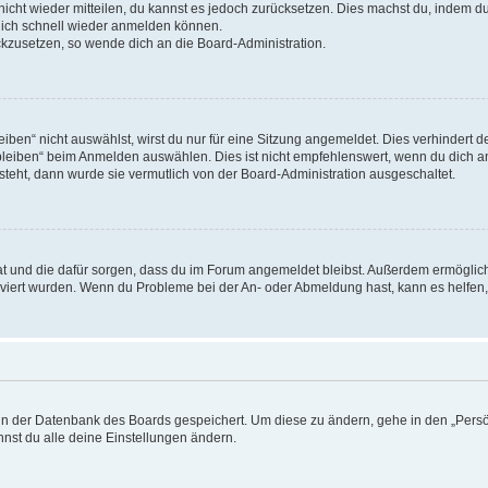
 nicht wieder mitteilen, du kannst es jedoch zurücksetzen. Dies machst du, indem 
 dich schnell wieder anmelden können.
ückzusetzen, so wende dich an die Board-Administration.
en“ nicht auswählst, wirst du nur für eine Sitzung angemeldet. Dies verhindert 
leiben“ beim Anmelden auswählen. Dies ist nicht empfehlenswert, wenn du dich an
 steht, dann wurde sie vermutlich von der Board-Administration ausgeschaltet.
 hat und die dafür sorgen, dass du im Forum angemeldet bleibst. Außerdem ermögli
tiviert wurden. Wenn du Probleme bei der An- oder Abmeldung hast, kann es helfen
n in der Datenbank des Boards gespeichert. Um diese zu ändern, gehe in den „Persö
nst du alle deine Einstellungen ändern.