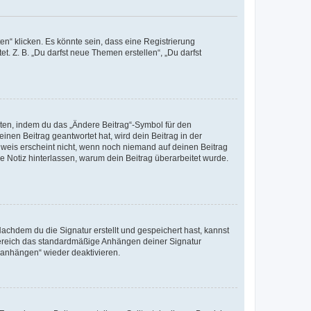
n“ klicken. Es könnte sein, dass eine Registrierung
t. Z. B. „Du darfst neue Themen erstellen“, „Du darfst
iten, indem du das „Ändere Beitrag“-Symbol für den
inen Beitrag geantwortet hat, wird dein Beitrag in der
nweis erscheint nicht, wenn noch niemand auf deinen Beitrag
ne Notiz hinterlassen, warum dein Beitrag überarbeitet wurde.
chdem du die Signatur erstellt und gespeichert hast, kannst
Bereich das standardmäßige Anhängen deiner Signatur
r anhängen“ wieder deaktivieren.