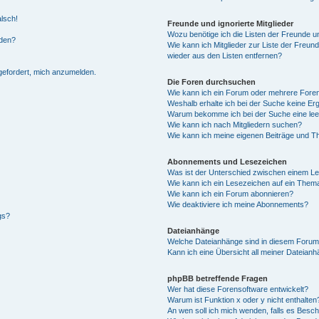
alsch!
Freunde und ignorierte Mitglieder
Wozu benötige ich die Listen der Freunde un
rden?
Wie kann ich Mitglieder zur Liste der Freund
wieder aus den Listen entfernen?
fgefordert, mich anzumelden.
Die Foren durchsuchen
Wie kann ich ein Forum oder mehrere For
Weshalb erhalte ich bei der Suche keine Er
Warum bekomme ich bei der Suche eine lee
Wie kann ich nach Mitgliedern suchen?
Wie kann ich meine eigenen Beiträge und T
Abonnements und Lesezeichen
Was ist der Unterschied zwischen einem L
Wie kann ich ein Lesezeichen auf ein Them
Wie kann ich ein Forum abonnieren?
Wie deaktiviere ich meine Abonnements?
gs?
Dateianhänge
Welche Dateianhänge sind in diesem Forum
Kann ich eine Übersicht all meiner Dateian
phpBB betreffende Fragen
Wer hat diese Forensoftware entwickelt?
Warum ist Funktion x oder y nicht enthalten
An wen soll ich mich wenden, falls es Besc