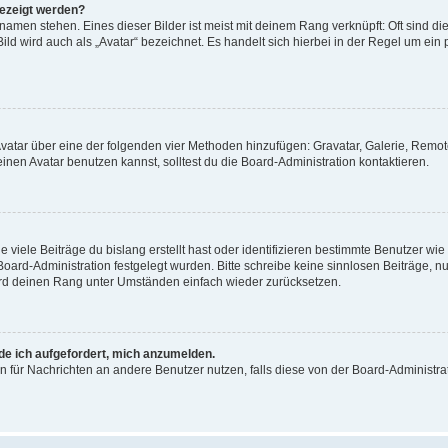
gezeigt werden?
amen stehen. Eines dieser Bilder ist meist mit deinem Rang verknüpft: Oft sind di
ld wird auch als „Avatar“ bezeichnet. Es handelt sich hierbei in der Regel um ein
 Avatar über eine der folgenden vier Methoden hinzufügen: Gravatar, Galerie, Rem
en Avatar benutzen kannst, solltest du die Board-Administration kontaktieren.
viele Beiträge du bislang erstellt hast oder identifizieren bestimmte Benutzer w
 Board-Administration festgelegt wurden. Bitte schreibe keine sinnlosen Beiträge
wird deinen Rang unter Umständen einfach wieder zurücksetzen.
rde ich aufgefordert, mich anzumelden.
ion für Nachrichten an andere Benutzer nutzen, falls diese von der Board-Administ