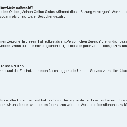
ine-Liste auftaucht?
n eine Option „Meinen Online-Status während dieser Sitzung verbergen“. Wenn du d
st dann als unsichtbarer Besucher gezählt.
en Zeitzone. In diesem Fall solltest du im „Persönlichen Bereich“ die für dich passe
den. Wenn du noch nicht registriert bist, ist dies ein guter Grund, dies jetzt zu tun
mer noch falsch!
t hast und die Zeit trotzdem noch falsch ist, geht die Uhr des Servers vermutlich fal
t installiert oder niemand hat das Forum bislang in deine Sprache übersetzt. Frag
, würden wir uns freuen, wenn du es übersetzen würdest. Weitere Informationen dazu