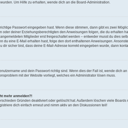
 wurden. Um Hilfe zu erhalten, wende dich an die Board-Administration.
 richtige Passwort eingegeben hast. Wenn diese stimmen, dann gibt es zwei Mögl
tern oder deiner Erziehungsberechtigten den Anweisungen folgen, die du erhalten ha
u angemeldeten Mitglieder erst freigeschaltet werden – entweder musst du dies selbs
. Wenn du eine E-Mail erhalten hast, folge den dort enthaltenen Anweisungen. Ansons
 dir sicher bist, dass deine E-Mail-Adresse korrekt eingegeben wurde, dann kontak
Benutzername und dein Passwort richtig sind. Wenn dies der Fall ist, wende dich a
ionsproblem mit der Website vorliegt, welches ein Administrator lösen muss.
icht mehr anmelden?!
erschieden Gründen deaktiviert oder gelöscht hat. Außerdem löschen viele Boards r
triere dich einfach erneut und nimm aktiv an den Diskussionen teil!