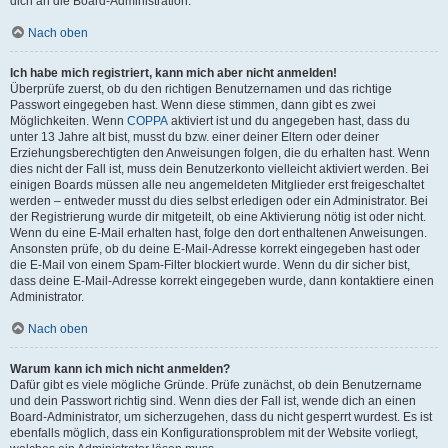
dich an die Board-Administration.
Nach oben
Ich habe mich registriert, kann mich aber nicht anmelden!
Überprüfe zuerst, ob du den richtigen Benutzernamen und das richtige
Passwort eingegeben hast. Wenn diese stimmen, dann gibt es zwei
Möglichkeiten. Wenn
COPPA
aktiviert ist und du angegeben hast, dass du
unter 13 Jahre alt bist, musst du bzw. einer deiner Eltern oder deiner
Erziehungsberechtigten den Anweisungen folgen, die du erhalten hast. Wenn
dies nicht der Fall ist, muss dein Benutzerkonto vielleicht aktiviert werden. Bei
einigen Boards müssen alle neu angemeldeten Mitglieder erst freigeschaltet
werden – entweder musst du dies selbst erledigen oder ein Administrator. Bei
der Registrierung wurde dir mitgeteilt, ob eine Aktivierung nötig ist oder nicht.
Wenn du eine E-Mail erhalten hast, folge den dort enthaltenen Anweisungen.
Ansonsten prüfe, ob du deine E-Mail-Adresse korrekt eingegeben hast oder
die E-Mail von einem Spam-Filter blockiert wurde. Wenn du dir sicher bist,
dass deine E-Mail-Adresse korrekt eingegeben wurde, dann kontaktiere einen
Administrator.
Nach oben
Warum kann ich mich nicht anmelden?
Dafür gibt es viele mögliche Gründe. Prüfe zunächst, ob dein Benutzername
und dein Passwort richtig sind. Wenn dies der Fall ist, wende dich an einen
Board-Administrator, um sicherzugehen, dass du nicht gesperrt wurdest. Es ist
ebenfalls möglich, dass ein Konfigurationsproblem mit der Website vorliegt,