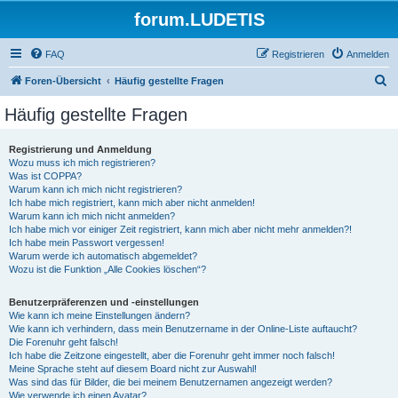
forum.LUDETIS
FAQ
Registrieren
Anmelden
S
Foren-Übersicht
Häufig gestellte Fragen
u
Häufig gestellte Fragen
c
h
Registrierung und Anmeldung
Wozu muss ich mich registrieren?
e
Was ist COPPA?
Warum kann ich mich nicht registrieren?
Ich habe mich registriert, kann mich aber nicht anmelden!
Warum kann ich mich nicht anmelden?
Ich habe mich vor einiger Zeit registriert, kann mich aber nicht mehr anmelden?!
Ich habe mein Passwort vergessen!
Warum werde ich automatisch abgemeldet?
Wozu ist die Funktion „Alle Cookies löschen“?
Benutzerpräferenzen und -einstellungen
Wie kann ich meine Einstellungen ändern?
Wie kann ich verhindern, dass mein Benutzername in der Online-Liste auftaucht?
Die Forenuhr geht falsch!
Ich habe die Zeitzone eingestellt, aber die Forenuhr geht immer noch falsch!
Meine Sprache steht auf diesem Board nicht zur Auswahl!
Was sind das für Bilder, die bei meinem Benutzernamen angezeigt werden?
Wie verwende ich einen Avatar?