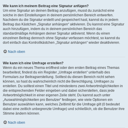
Wie kann ich meinem Beitrag eine Signatur anfügen?
Um eine Signatur an deinen Beitrag anzufügen, musst du zunächst eine
solche in den Einstellungen in deinem persönlichen Bereich entwerfen.
Nachdem du die Signatur erstellt und gespeichert hast, kannst du in jedem
Beitrag das Kästchen „Signatur anhängen“ aktivieren. Du kannst eine Signatur
auch hinzufügen, indem du in deinem persönlichen Bereich das
standardmäßige Anhängen deiner Signatur aktivierst. Wenn du einen
einzelnen Beitrag dennoch ohne Signatur verfassen möchtest, so kannst du
dort einfach das Kontrollkästchen „Signatur anhängen“ wieder deaktivieren.
Nach oben
Wie kann ich eine Umfrage erstellen?
Wenn du ein neues Thema eröffnest oder den ersten Beitrag eines Themas
bearbeitest, findest du ein Register „Umfrage erstellen“ unterhalb des
Formulars zur Beitragserstellung. Solltest du diesen Bereich nicht sehen
können, so hast du wahrscheinlich nicht die Berechtigung, Umfragen zu
erstellen. Du solltest einen Titel und mindestens zwei Antwortmöglichkeiten in
die entsprechenden Felder eingeben und dabei sicherstellen, dass jede
Antwortmöglichkeit in einer eigenen Zeile steht. Du kannst auch unter
„Auswahlmöglichkeiten pro Benutzer“ festlegen, wie viele Optionen ein
Benutzer auswählen kann, welches Zeitlimit für die Umfrage gilt (0 bedeutet
dabei eine zeitlich unbegrenzte Umfrage) und schließlich, ob die Benutzer ihre
Stimme ändern können.
Nach oben