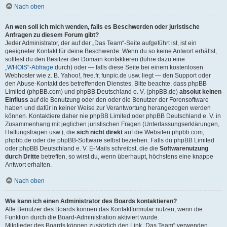
Nach oben
An wen soll ich mich wenden, falls es Beschwerden oder juristische
Anfragen zu diesem Forum gibt?
Jeder Administrator, der auf der „Das Team“-Seite aufgeführt ist, ist ein
geeigneter Kontakt für deine Beschwerde. Wenn du so keine Antwort erhältst,
solltest du den Besitzer der Domain kontaktieren (führe dazu eine
„WHOIS“-Abfrage
durch) oder — falls diese Seite bei einem kostenlosen
Webhoster wie z. B. Yahoo!, free.fr, funpic.de usw. liegt — den Support oder
den Abuse-Kontakt des betreffenden Dienstes. Bitte beachte, dass phpBB
Limited (phpBB.com) und phpBB Deutschland e. V. (phpBB.de)
absolut keinen
Einfluss
auf die Benutzung oder den oder die Benutzer der Forensoftware
haben und dafür in keiner Weise zur Verantwortung herangezogen werden
können. Kontaktiere daher nie phpBB Limited oder phpBB Deutschland e. V. in
Zusammenhang mit jeglichen juristischen Fragen (Unterlassungserklärungen,
Haftungsfragen usw.), die
sich nicht direkt
auf die Websiten phpbb.com,
phpbb.de oder die phpBB-Software selbst beziehen. Falls du phpBB Limited
oder phpBB Deutschland e. V. E-Mails schreibst, die die
Softwarenutzung
durch Dritte
betreffen, so wirst du, wenn überhaupt, höchstens eine knappe
Antwort erhalten.
Nach oben
Wie kann ich einen Administrator des Boards kontaktieren?
Alle Benutzer des Boards können das Kontaktformular nutzen, wenn die
Funktion durch die Board-Administration aktiviert wurde.
Mitglieder des Boards können zusätzlich den Link „Das Team“ verwenden.