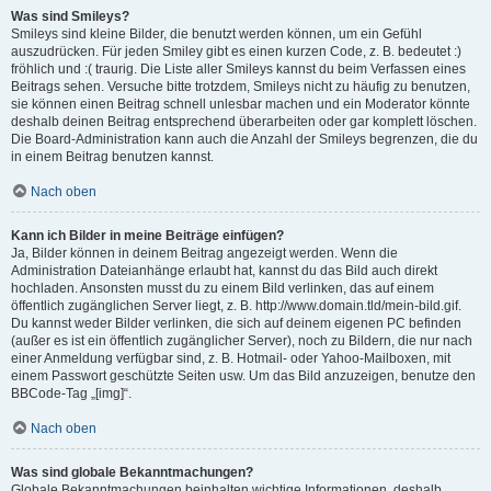
Was sind Smileys?
Smileys sind kleine Bilder, die benutzt werden können, um ein Gefühl
auszudrücken. Für jeden Smiley gibt es einen kurzen Code, z. B. bedeutet :)
fröhlich und :( traurig. Die Liste aller Smileys kannst du beim Verfassen eines
Beitrags sehen. Versuche bitte trotzdem, Smileys nicht zu häufig zu benutzen,
sie können einen Beitrag schnell unlesbar machen und ein Moderator könnte
deshalb deinen Beitrag entsprechend überarbeiten oder gar komplett löschen.
Die Board-Administration kann auch die Anzahl der Smileys begrenzen, die du
in einem Beitrag benutzen kannst.
Nach oben
Kann ich Bilder in meine Beiträge einfügen?
Ja, Bilder können in deinem Beitrag angezeigt werden. Wenn die
Administration Dateianhänge erlaubt hat, kannst du das Bild auch direkt
hochladen. Ansonsten musst du zu einem Bild verlinken, das auf einem
öffentlich zugänglichen Server liegt, z. B. http://www.domain.tld/mein-bild.gif.
Du kannst weder Bilder verlinken, die sich auf deinem eigenen PC befinden
(außer es ist ein öffentlich zugänglicher Server), noch zu Bildern, die nur nach
einer Anmeldung verfügbar sind, z. B. Hotmail- oder Yahoo-Mailboxen, mit
einem Passwort geschützte Seiten usw. Um das Bild anzuzeigen, benutze den
BBCode-Tag „[img]“.
Nach oben
Was sind globale Bekanntmachungen?
Globale Bekanntmachungen beinhalten wichtige Informationen, deshalb