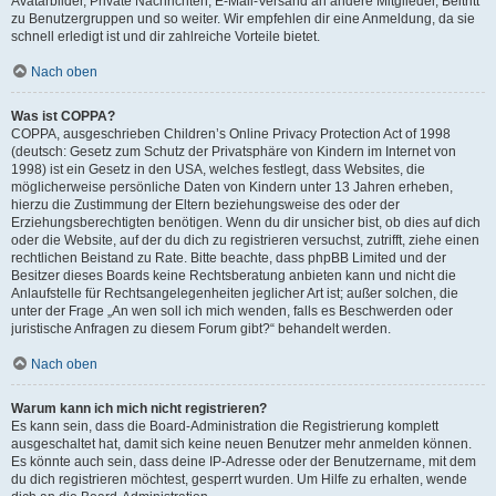
Avatarbilder, Private Nachrichten, E-Mail-Versand an andere Mitglieder, Beitritt
zu Benutzergruppen und so weiter. Wir empfehlen dir eine Anmeldung, da sie
schnell erledigt ist und dir zahlreiche Vorteile bietet.
Nach oben
Was ist COPPA?
COPPA, ausgeschrieben Children’s Online Privacy Protection Act of 1998
(deutsch: Gesetz zum Schutz der Privatsphäre von Kindern im Internet von
1998) ist ein Gesetz in den USA, welches festlegt, dass Websites, die
möglicherweise persönliche Daten von Kindern unter 13 Jahren erheben,
hierzu die Zustimmung der Eltern beziehungsweise des oder der
Erziehungsberechtigten benötigen. Wenn du dir unsicher bist, ob dies auf dich
oder die Website, auf der du dich zu registrieren versuchst, zutrifft, ziehe einen
rechtlichen Beistand zu Rate. Bitte beachte, dass phpBB Limited und der
Besitzer dieses Boards keine Rechtsberatung anbieten kann und nicht die
Anlaufstelle für Rechtsangelegenheiten jeglicher Art ist; außer solchen, die
unter der Frage „An wen soll ich mich wenden, falls es Beschwerden oder
juristische Anfragen zu diesem Forum gibt?“ behandelt werden.
Nach oben
Warum kann ich mich nicht registrieren?
Es kann sein, dass die Board-Administration die Registrierung komplett
ausgeschaltet hat, damit sich keine neuen Benutzer mehr anmelden können.
Es könnte auch sein, dass deine IP-Adresse oder der Benutzername, mit dem
du dich registrieren möchtest, gesperrt wurden. Um Hilfe zu erhalten, wende