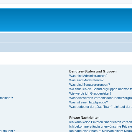
Benutzer-Stufen und Gruppen
Was sind Administratoren?
Was sind Moderatoren?
Was sind Benutzergruppen?
Wo finde ich die Benutzergruppen und wie tr
Wie werde ich Gruppenleiter?
anmelden?!
Weshalb werden verschiedene Benutzergrupp
Was ist eine Hauptgruppe?
Was bedeutet der „Das Team“-Link auf der S
Private Nachrichten
Ich kann keine Privaten Nachrichten versch
Ich bekomme ständig unerwünschte Private
auftaucht?
Ich habe eine Spam-E-Mail von einem Mitgli