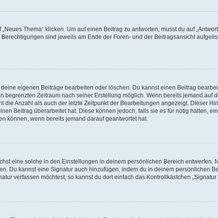
„Neues Thema“ klicken. Um auf einen Beitrag zu antworten, musst du auf „Antworte
e Berechtigungen sind jeweils am Ende der Foren- und der Beitragsansicht aufgeliste
r deine eigenen Beiträge bearbeiten oder löschen. Du kannst einen Beitrag bearbe
inen begrenzten Zeitraum nach seiner Erstellung möglich. Wenn bereits jemand auf de
 die Anzahl als auch der letzte Zeitpunkt der Bearbeitungen angezeigt. Dieser Hi
en Beitrag überarbeitet hat. Diese können jedoch, falls sie es für nötig halten, ei
hen können, wenn bereits jemand darauf geantwortet hat.
st eine solche in den Einstellungen in deinem persönlichen Bereich entwerfen. Na
eren. Du kannst eine Signatur auch hinzufügen, indem du in deinem persönlichen 
atur verfassen möchtest, so kannst du dort einfach das Kontrollkästchen „Signatu