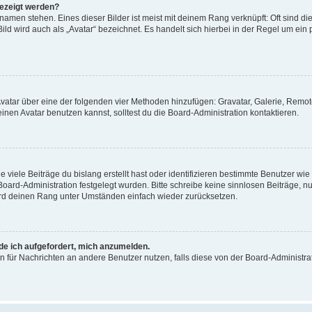
gezeigt werden?
amen stehen. Eines dieser Bilder ist meist mit deinem Rang verknüpft: Oft sind di
ld wird auch als „Avatar“ bezeichnet. Es handelt sich hierbei in der Regel um ein
 Avatar über eine der folgenden vier Methoden hinzufügen: Gravatar, Galerie, Rem
en Avatar benutzen kannst, solltest du die Board-Administration kontaktieren.
viele Beiträge du bislang erstellt hast oder identifizieren bestimmte Benutzer w
 Board-Administration festgelegt wurden. Bitte schreibe keine sinnlosen Beiträge
wird deinen Rang unter Umständen einfach wieder zurücksetzen.
rde ich aufgefordert, mich anzumelden.
ion für Nachrichten an andere Benutzer nutzen, falls diese von der Board-Administ