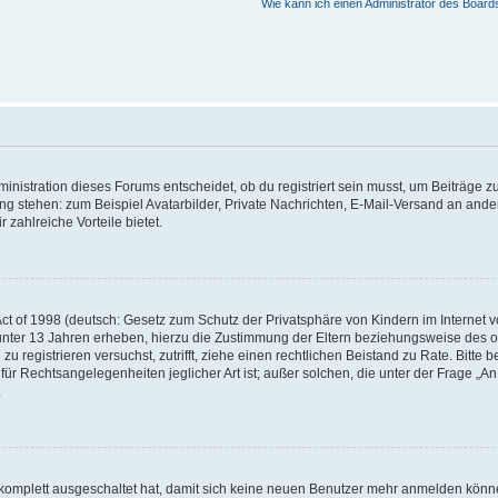
Wie kann ich einen Administrator des Board
istration dieses Forums entscheidet, ob du registriert sein musst, um Beiträge zu s
ung stehen: zum Beispiel Avatarbilder, Private Nachrichten, E-Mail-Versand an ander
 zahlreiche Vorteile bietet.
t of 1998 (deutsch: Gesetz zum Schutz der Privatsphäre von Kindern im Internet vo
unter 13 Jahren erheben, hierzu die Zustimmung der Eltern beziehungsweise des o
h zu registrieren versuchst, zutrifft, ziehe einen rechtlichen Beistand zu Rate. Bit
für Rechtsangelegenheiten jeglicher Art ist; außer solchen, die unter der Frage „
.
g komplett ausgeschaltet hat, damit sich keine neuen Benutzer mehr anmelden könn