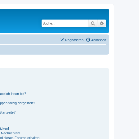
Suche
Erweiterte Suche
Registrieren
Anmelden
ete ich ihnen bei?
en farbig dargestellt?
tartseite?
icken!
 Nachrichten!
ed dieses Forums erhalten!