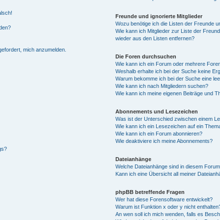
alsch!
Freunde und ignorierte Mitglieder
Wozu benötige ich die Listen der Freunde un
rden?
Wie kann ich Mitglieder zur Liste der Freund
wieder aus den Listen entfernen?
fgefordert, mich anzumelden.
Die Foren durchsuchen
Wie kann ich ein Forum oder mehrere For
Weshalb erhalte ich bei der Suche keine Er
Warum bekomme ich bei der Suche eine lee
Wie kann ich nach Mitgliedern suchen?
Wie kann ich meine eigenen Beiträge und T
Abonnements und Lesezeichen
Was ist der Unterschied zwischen einem L
Wie kann ich ein Lesezeichen auf ein Them
Wie kann ich ein Forum abonnieren?
Wie deaktiviere ich meine Abonnements?
gs?
Dateianhänge
Welche Dateianhänge sind in diesem Forum
Kann ich eine Übersicht all meiner Dateian
phpBB betreffende Fragen
Wer hat diese Forensoftware entwickelt?
Warum ist Funktion x oder y nicht enthalten
An wen soll ich mich wenden, falls es Besc