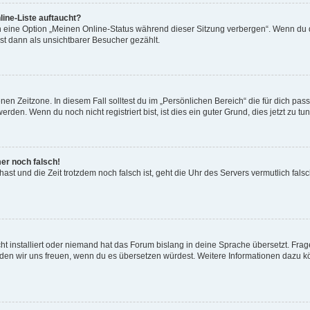
ine-Liste auftaucht?
n eine Option „Meinen Online-Status während dieser Sitzung verbergen“. Wenn du d
st dann als unsichtbarer Besucher gezählt.
en Zeitzone. In diesem Fall solltest du im „Persönlichen Bereich“ die für dich passe
den. Wenn du noch nicht registriert bist, ist dies ein guter Grund, dies jetzt zu tun
mer noch falsch!
t hast und die Zeit trotzdem noch falsch ist, geht die Uhr des Servers vermutlich fal
t installiert oder niemand hat das Forum bislang in deine Sprache übersetzt. Frag
, würden wir uns freuen, wenn du es übersetzen würdest. Weitere Informationen dazu