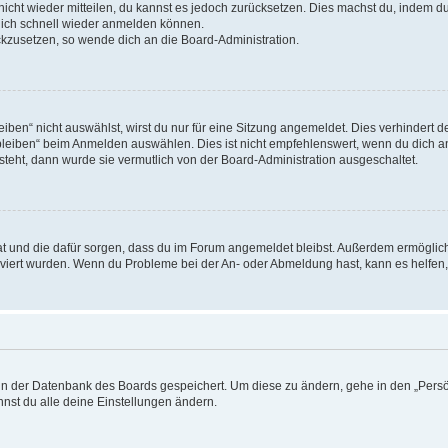
 nicht wieder mitteilen, du kannst es jedoch zurücksetzen. Dies machst du, indem 
 dich schnell wieder anmelden können.
ückzusetzen, so wende dich an die Board-Administration.
en“ nicht auswählst, wirst du nur für eine Sitzung angemeldet. Dies verhindert 
leiben“ beim Anmelden auswählen. Dies ist nicht empfehlenswert, wenn du dich an
 steht, dann wurde sie vermutlich von der Board-Administration ausgeschaltet.
 hat und die dafür sorgen, dass du im Forum angemeldet bleibst. Außerdem ermögli
tiviert wurden. Wenn du Probleme bei der An- oder Abmeldung hast, kann es helfen
n in der Datenbank des Boards gespeichert. Um diese zu ändern, gehe in den „Persö
nst du alle deine Einstellungen ändern.