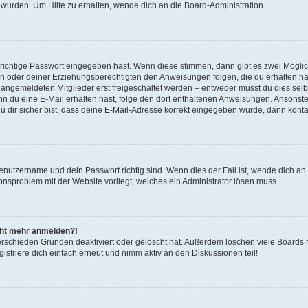
 wurden. Um Hilfe zu erhalten, wende dich an die Board-Administration.
 richtige Passwort eingegeben hast. Wenn diese stimmen, dann gibt es zwei Mögl
tern oder deiner Erziehungsberechtigten den Anweisungen folgen, die du erhalten ha
u angemeldeten Mitglieder erst freigeschaltet werden – entweder musst du dies selbs
. Wenn du eine E-Mail erhalten hast, folge den dort enthaltenen Anweisungen. Ansons
 dir sicher bist, dass deine E-Mail-Adresse korrekt eingegeben wurde, dann kontak
Benutzername und dein Passwort richtig sind. Wenn dies der Fall ist, wende dich a
ionsproblem mit der Website vorliegt, welches ein Administrator lösen muss.
icht mehr anmelden?!
erschieden Gründen deaktiviert oder gelöscht hat. Außerdem löschen viele Boards r
triere dich einfach erneut und nimm aktiv an den Diskussionen teil!