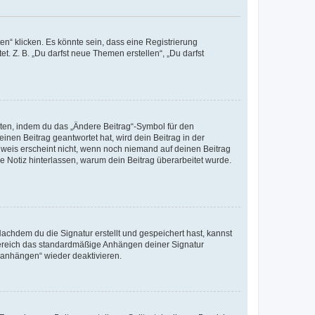
n“ klicken. Es könnte sein, dass eine Registrierung
t. Z. B. „Du darfst neue Themen erstellen“, „Du darfst
iten, indem du das „Ändere Beitrag“-Symbol für den
inen Beitrag geantwortet hat, wird dein Beitrag in der
nweis erscheint nicht, wenn noch niemand auf deinen Beitrag
ne Notiz hinterlassen, warum dein Beitrag überarbeitet wurde.
chdem du die Signatur erstellt und gespeichert hast, kannst
Bereich das standardmäßige Anhängen deiner Signatur
r anhängen“ wieder deaktivieren.