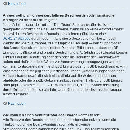
Nach oben
An wen soll ich mich wenden, falls es Beschwerden oder juristische
Anfragen zu diesem Forum gibt?
Jeder Administrator, der auf der „Das Team“-Seite aufgeführt ist, ist ein
geeigneter Kontakt für deine Beschwerde. Wenn du so keine Antwort erhältst,
solltest du den Besitzer der Domain kontaktieren (führe dazu eine
„WHOIS“-Abfrage
durch) oder — falls diese Seite bei einem kostenlosen
Webhoster wie z. B. Yahoo!, free.fr, funpic.de usw. liegt — den Support oder
den Abuse-Kontakt des betreffenden Dienstes. Bitte beachte, dass phpBB
Limited (phpBB.com) und phpBB Deutschland e. V. (phpBB.de)
absolut keinen
Einfluss
auf die Benutzung oder den oder die Benutzer der Forensoftware
haben und dafür in keiner Weise zur Verantwortung herangezogen werden
können. Kontaktiere daher nie phpBB Limited oder phpBB Deutschland e. V. in
Zusammenhang mit jeglichen juristischen Fragen (Unterlassungserklärungen,
Haftungsfragen usw.), die
sich nicht direkt
auf die Websiten phpbb.com,
phpbb.de oder die phpBB-Software selbst beziehen. Falls du phpBB Limited
oder phpBB Deutschland e. V. E-Mails schreibst, die die
Softwarenutzung
durch Dritte
betreffen, so wirst du, wenn überhaupt, höchstens eine knappe
Antwort erhalten.
Nach oben
Wie kann ich einen Administrator des Boards kontaktieren?
Alle Benutzer des Boards können das Kontaktformular nutzen, wenn die
Funktion durch die Board-Administration aktiviert wurde.
Mitglieder des Boards können zusätzlich den Link „Das Team“ verwenden.