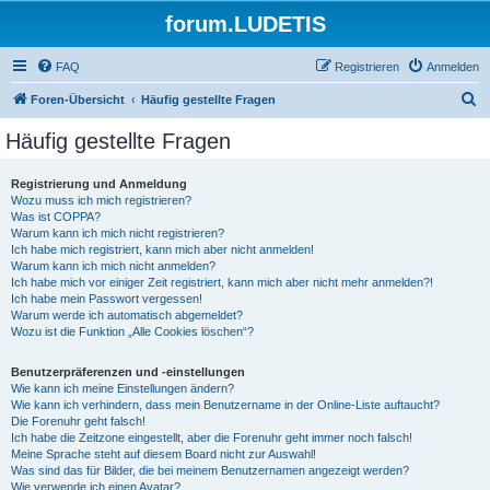
forum.LUDETIS
FAQ
Registrieren
Anmelden
S
Foren-Übersicht
Häufig gestellte Fragen
u
Häufig gestellte Fragen
c
h
Registrierung und Anmeldung
Wozu muss ich mich registrieren?
e
Was ist COPPA?
Warum kann ich mich nicht registrieren?
Ich habe mich registriert, kann mich aber nicht anmelden!
Warum kann ich mich nicht anmelden?
Ich habe mich vor einiger Zeit registriert, kann mich aber nicht mehr anmelden?!
Ich habe mein Passwort vergessen!
Warum werde ich automatisch abgemeldet?
Wozu ist die Funktion „Alle Cookies löschen“?
Benutzerpräferenzen und -einstellungen
Wie kann ich meine Einstellungen ändern?
Wie kann ich verhindern, dass mein Benutzername in der Online-Liste auftaucht?
Die Forenuhr geht falsch!
Ich habe die Zeitzone eingestellt, aber die Forenuhr geht immer noch falsch!
Meine Sprache steht auf diesem Board nicht zur Auswahl!
Was sind das für Bilder, die bei meinem Benutzernamen angezeigt werden?
Wie verwende ich einen Avatar?