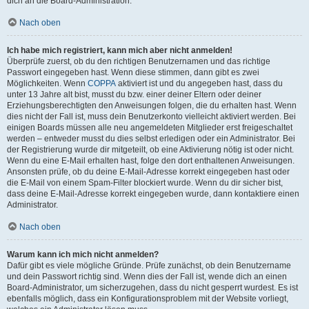
dich an die Board-Administration.
Nach oben
Ich habe mich registriert, kann mich aber nicht anmelden!
Überprüfe zuerst, ob du den richtigen Benutzernamen und das richtige
Passwort eingegeben hast. Wenn diese stimmen, dann gibt es zwei
Möglichkeiten. Wenn
COPPA
aktiviert ist und du angegeben hast, dass du
unter 13 Jahre alt bist, musst du bzw. einer deiner Eltern oder deiner
Erziehungsberechtigten den Anweisungen folgen, die du erhalten hast. Wenn
dies nicht der Fall ist, muss dein Benutzerkonto vielleicht aktiviert werden. Bei
einigen Boards müssen alle neu angemeldeten Mitglieder erst freigeschaltet
werden – entweder musst du dies selbst erledigen oder ein Administrator. Bei
der Registrierung wurde dir mitgeteilt, ob eine Aktivierung nötig ist oder nicht.
Wenn du eine E-Mail erhalten hast, folge den dort enthaltenen Anweisungen.
Ansonsten prüfe, ob du deine E-Mail-Adresse korrekt eingegeben hast oder
die E-Mail von einem Spam-Filter blockiert wurde. Wenn du dir sicher bist,
dass deine E-Mail-Adresse korrekt eingegeben wurde, dann kontaktiere einen
Administrator.
Nach oben
Warum kann ich mich nicht anmelden?
Dafür gibt es viele mögliche Gründe. Prüfe zunächst, ob dein Benutzername
und dein Passwort richtig sind. Wenn dies der Fall ist, wende dich an einen
Board-Administrator, um sicherzugehen, dass du nicht gesperrt wurdest. Es ist
ebenfalls möglich, dass ein Konfigurationsproblem mit der Website vorliegt,