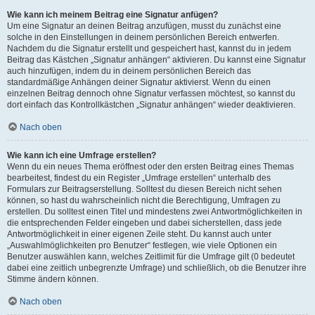
Wie kann ich meinem Beitrag eine Signatur anfügen?
Um eine Signatur an deinen Beitrag anzufügen, musst du zunächst eine
solche in den Einstellungen in deinem persönlichen Bereich entwerfen.
Nachdem du die Signatur erstellt und gespeichert hast, kannst du in jedem
Beitrag das Kästchen „Signatur anhängen“ aktivieren. Du kannst eine Signatur
auch hinzufügen, indem du in deinem persönlichen Bereich das
standardmäßige Anhängen deiner Signatur aktivierst. Wenn du einen
einzelnen Beitrag dennoch ohne Signatur verfassen möchtest, so kannst du
dort einfach das Kontrollkästchen „Signatur anhängen“ wieder deaktivieren.
Nach oben
Wie kann ich eine Umfrage erstellen?
Wenn du ein neues Thema eröffnest oder den ersten Beitrag eines Themas
bearbeitest, findest du ein Register „Umfrage erstellen“ unterhalb des
Formulars zur Beitragserstellung. Solltest du diesen Bereich nicht sehen
können, so hast du wahrscheinlich nicht die Berechtigung, Umfragen zu
erstellen. Du solltest einen Titel und mindestens zwei Antwortmöglichkeiten in
die entsprechenden Felder eingeben und dabei sicherstellen, dass jede
Antwortmöglichkeit in einer eigenen Zeile steht. Du kannst auch unter
„Auswahlmöglichkeiten pro Benutzer“ festlegen, wie viele Optionen ein
Benutzer auswählen kann, welches Zeitlimit für die Umfrage gilt (0 bedeutet
dabei eine zeitlich unbegrenzte Umfrage) und schließlich, ob die Benutzer ihre
Stimme ändern können.
Nach oben