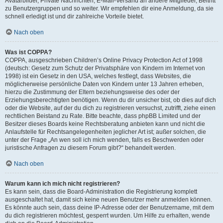
Avatarbilder, Private Nachrichten, E-Mail-Versand an andere Mitglieder, Beitritt
zu Benutzergruppen und so weiter. Wir empfehlen dir eine Anmeldung, da sie
schnell erledigt ist und dir zahlreiche Vorteile bietet.
Nach oben
Was ist COPPA?
COPPA, ausgeschrieben Children’s Online Privacy Protection Act of 1998
(deutsch: Gesetz zum Schutz der Privatsphäre von Kindern im Internet von
1998) ist ein Gesetz in den USA, welches festlegt, dass Websites, die
möglicherweise persönliche Daten von Kindern unter 13 Jahren erheben,
hierzu die Zustimmung der Eltern beziehungsweise des oder der
Erziehungsberechtigten benötigen. Wenn du dir unsicher bist, ob dies auf dich
oder die Website, auf der du dich zu registrieren versuchst, zutrifft, ziehe einen
rechtlichen Beistand zu Rate. Bitte beachte, dass phpBB Limited und der
Besitzer dieses Boards keine Rechtsberatung anbieten kann und nicht die
Anlaufstelle für Rechtsangelegenheiten jeglicher Art ist; außer solchen, die
unter der Frage „An wen soll ich mich wenden, falls es Beschwerden oder
juristische Anfragen zu diesem Forum gibt?“ behandelt werden.
Nach oben
Warum kann ich mich nicht registrieren?
Es kann sein, dass die Board-Administration die Registrierung komplett
ausgeschaltet hat, damit sich keine neuen Benutzer mehr anmelden können.
Es könnte auch sein, dass deine IP-Adresse oder der Benutzername, mit dem
du dich registrieren möchtest, gesperrt wurden. Um Hilfe zu erhalten, wende