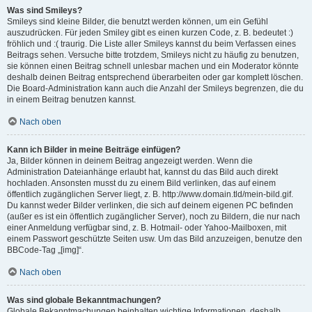
Was sind Smileys?
Smileys sind kleine Bilder, die benutzt werden können, um ein Gefühl
auszudrücken. Für jeden Smiley gibt es einen kurzen Code, z. B. bedeutet :)
fröhlich und :( traurig. Die Liste aller Smileys kannst du beim Verfassen eines
Beitrags sehen. Versuche bitte trotzdem, Smileys nicht zu häufig zu benutzen,
sie können einen Beitrag schnell unlesbar machen und ein Moderator könnte
deshalb deinen Beitrag entsprechend überarbeiten oder gar komplett löschen.
Die Board-Administration kann auch die Anzahl der Smileys begrenzen, die du
in einem Beitrag benutzen kannst.
Nach oben
Kann ich Bilder in meine Beiträge einfügen?
Ja, Bilder können in deinem Beitrag angezeigt werden. Wenn die
Administration Dateianhänge erlaubt hat, kannst du das Bild auch direkt
hochladen. Ansonsten musst du zu einem Bild verlinken, das auf einem
öffentlich zugänglichen Server liegt, z. B. http://www.domain.tld/mein-bild.gif.
Du kannst weder Bilder verlinken, die sich auf deinem eigenen PC befinden
(außer es ist ein öffentlich zugänglicher Server), noch zu Bildern, die nur nach
einer Anmeldung verfügbar sind, z. B. Hotmail- oder Yahoo-Mailboxen, mit
einem Passwort geschützte Seiten usw. Um das Bild anzuzeigen, benutze den
BBCode-Tag „[img]“.
Nach oben
Was sind globale Bekanntmachungen?
Globale Bekanntmachungen beinhalten wichtige Informationen, deshalb