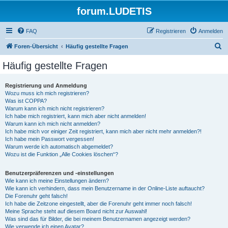
forum.LUDETIS
FAQ
Registrieren
Anmelden
S
Foren-Übersicht
Häufig gestellte Fragen
u
Häufig gestellte Fragen
c
h
Registrierung und Anmeldung
Wozu muss ich mich registrieren?
e
Was ist COPPA?
Warum kann ich mich nicht registrieren?
Ich habe mich registriert, kann mich aber nicht anmelden!
Warum kann ich mich nicht anmelden?
Ich habe mich vor einiger Zeit registriert, kann mich aber nicht mehr anmelden?!
Ich habe mein Passwort vergessen!
Warum werde ich automatisch abgemeldet?
Wozu ist die Funktion „Alle Cookies löschen“?
Benutzerpräferenzen und -einstellungen
Wie kann ich meine Einstellungen ändern?
Wie kann ich verhindern, dass mein Benutzername in der Online-Liste auftaucht?
Die Forenuhr geht falsch!
Ich habe die Zeitzone eingestellt, aber die Forenuhr geht immer noch falsch!
Meine Sprache steht auf diesem Board nicht zur Auswahl!
Was sind das für Bilder, die bei meinem Benutzernamen angezeigt werden?
Wie verwende ich einen Avatar?