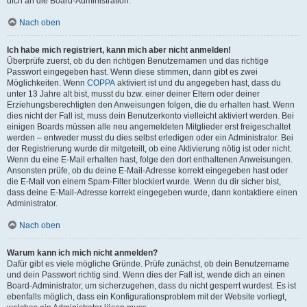
dich an die Board-Administration.
Nach oben
Ich habe mich registriert, kann mich aber nicht anmelden!
Überprüfe zuerst, ob du den richtigen Benutzernamen und das richtige
Passwort eingegeben hast. Wenn diese stimmen, dann gibt es zwei
Möglichkeiten. Wenn
COPPA
aktiviert ist und du angegeben hast, dass du
unter 13 Jahre alt bist, musst du bzw. einer deiner Eltern oder deiner
Erziehungsberechtigten den Anweisungen folgen, die du erhalten hast. Wenn
dies nicht der Fall ist, muss dein Benutzerkonto vielleicht aktiviert werden. Bei
einigen Boards müssen alle neu angemeldeten Mitglieder erst freigeschaltet
werden – entweder musst du dies selbst erledigen oder ein Administrator. Bei
der Registrierung wurde dir mitgeteilt, ob eine Aktivierung nötig ist oder nicht.
Wenn du eine E-Mail erhalten hast, folge den dort enthaltenen Anweisungen.
Ansonsten prüfe, ob du deine E-Mail-Adresse korrekt eingegeben hast oder
die E-Mail von einem Spam-Filter blockiert wurde. Wenn du dir sicher bist,
dass deine E-Mail-Adresse korrekt eingegeben wurde, dann kontaktiere einen
Administrator.
Nach oben
Warum kann ich mich nicht anmelden?
Dafür gibt es viele mögliche Gründe. Prüfe zunächst, ob dein Benutzername
und dein Passwort richtig sind. Wenn dies der Fall ist, wende dich an einen
Board-Administrator, um sicherzugehen, dass du nicht gesperrt wurdest. Es ist
ebenfalls möglich, dass ein Konfigurationsproblem mit der Website vorliegt,