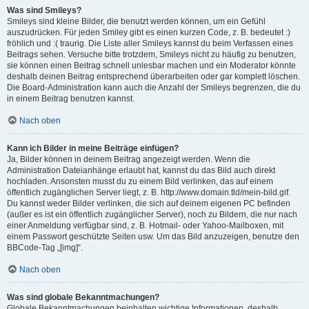
Was sind Smileys?
Smileys sind kleine Bilder, die benutzt werden können, um ein Gefühl
auszudrücken. Für jeden Smiley gibt es einen kurzen Code, z. B. bedeutet :)
fröhlich und :( traurig. Die Liste aller Smileys kannst du beim Verfassen eines
Beitrags sehen. Versuche bitte trotzdem, Smileys nicht zu häufig zu benutzen,
sie können einen Beitrag schnell unlesbar machen und ein Moderator könnte
deshalb deinen Beitrag entsprechend überarbeiten oder gar komplett löschen.
Die Board-Administration kann auch die Anzahl der Smileys begrenzen, die du
in einem Beitrag benutzen kannst.
Nach oben
Kann ich Bilder in meine Beiträge einfügen?
Ja, Bilder können in deinem Beitrag angezeigt werden. Wenn die
Administration Dateianhänge erlaubt hat, kannst du das Bild auch direkt
hochladen. Ansonsten musst du zu einem Bild verlinken, das auf einem
öffentlich zugänglichen Server liegt, z. B. http://www.domain.tld/mein-bild.gif.
Du kannst weder Bilder verlinken, die sich auf deinem eigenen PC befinden
(außer es ist ein öffentlich zugänglicher Server), noch zu Bildern, die nur nach
einer Anmeldung verfügbar sind, z. B. Hotmail- oder Yahoo-Mailboxen, mit
einem Passwort geschützte Seiten usw. Um das Bild anzuzeigen, benutze den
BBCode-Tag „[img]“.
Nach oben
Was sind globale Bekanntmachungen?
Globale Bekanntmachungen beinhalten wichtige Informationen, deshalb