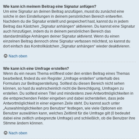
Wie kann ich meinem Beitrag eine Signatur anfügen?
Um eine Signatur an deinen Beitrag anzufügen, musst du zunächst eine
solche in den Einstellungen in deinem persönlichen Bereich entwerfen.
Nachdem du die Signatur erstellt und gespeichert hast, kannst du in jedem
Beitrag das Kästchen „Signatur anhängen“ aktivieren. Du kannst eine Signatur
auch hinzufügen, indem du in deinem persönlichen Bereich das
standardmäßige Anhängen deiner Signatur aktivierst. Wenn du einen
einzelnen Beitrag dennoch ohne Signatur verfassen möchtest, so kannst du
dort einfach das Kontrollkästchen „Signatur anhängen“ wieder deaktivieren.
Nach oben
Wie kann ich eine Umfrage erstellen?
Wenn du ein neues Thema eröffnest oder den ersten Beitrag eines Themas
bearbeitest, findest du ein Register „Umfrage erstellen“ unterhalb des
Formulars zur Beitragserstellung. Solltest du diesen Bereich nicht sehen
können, so hast du wahrscheinlich nicht die Berechtigung, Umfragen zu
erstellen. Du solltest einen Titel und mindestens zwei Antwortmöglichkeiten in
die entsprechenden Felder eingeben und dabei sicherstellen, dass jede
Antwortmöglichkeit in einer eigenen Zeile steht. Du kannst auch unter
„Auswahlmöglichkeiten pro Benutzer“ festlegen, wie viele Optionen ein
Benutzer auswählen kann, welches Zeitlimit für die Umfrage gilt (0 bedeutet
dabei eine zeitlich unbegrenzte Umfrage) und schließlich, ob die Benutzer ihre
Stimme ändern können.
Nach oben