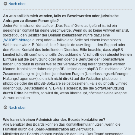
Nach oben
An wen soll ich mich wenden, falls es Beschwerden oder juristische
Anfragen zu diesem Forum gibt?
Jeder Administrator, der auf der „Das Team“-Seite aufgeführt ist, ist ein
geeigneter Kontakt für deine Beschwerde. Wenn du so keine Antwort erhältst,
solltest du den Besitzer der Domain kontaktieren (führe dazu eine
„WHOIS“-Abfrage
durch) oder — falls diese Seite bei einem kostenlosen
Webhoster wie z. B. Yahoo!, free.fr, funpic.de usw. liegt — den Support oder
den Abuse-Kontakt des betreffenden Dienstes. Bitte beachte, dass phpBB
Limited (phpBB.com) und phpBB Deutschland e. V. (phpBB.de)
absolut keinen
Einfluss
auf die Benutzung oder den oder die Benutzer der Forensoftware
haben und dafür in keiner Weise zur Verantwortung herangezogen werden
können. Kontaktiere daher nie phpBB Limited oder phpBB Deutschland e. V. in
Zusammenhang mit jeglichen juristischen Fragen (Unterlassungserklärungen,
Haftungsfragen usw.), die
sich nicht direkt
auf die Websiten phpbb.com,
phpbb.de oder die phpBB-Software selbst beziehen. Falls du phpBB Limited
oder phpBB Deutschland e. V. E-Mails schreibst, die die
Softwarenutzung
durch Dritte
betreffen, so wirst du, wenn überhaupt, höchstens eine knappe
Antwort erhalten.
Nach oben
Wie kann ich einen Administrator des Boards kontaktieren?
Alle Benutzer des Boards können das Kontaktformular nutzen, wenn die
Funktion durch die Board-Administration aktiviert wurde.
Mitglieder des Boards können zusätzlich den Link „Das Team“ verwenden.