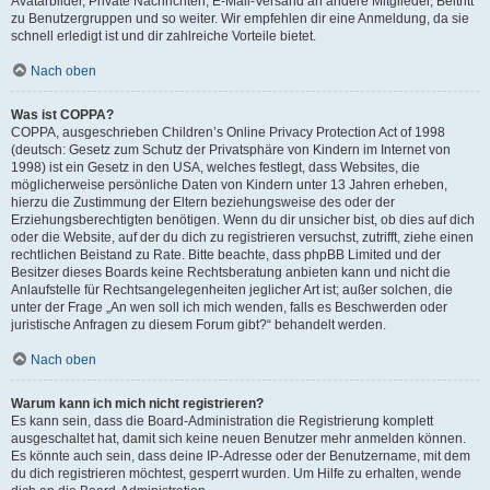
Avatarbilder, Private Nachrichten, E-Mail-Versand an andere Mitglieder, Beitritt
zu Benutzergruppen und so weiter. Wir empfehlen dir eine Anmeldung, da sie
schnell erledigt ist und dir zahlreiche Vorteile bietet.
Nach oben
Was ist COPPA?
COPPA, ausgeschrieben Children’s Online Privacy Protection Act of 1998
(deutsch: Gesetz zum Schutz der Privatsphäre von Kindern im Internet von
1998) ist ein Gesetz in den USA, welches festlegt, dass Websites, die
möglicherweise persönliche Daten von Kindern unter 13 Jahren erheben,
hierzu die Zustimmung der Eltern beziehungsweise des oder der
Erziehungsberechtigten benötigen. Wenn du dir unsicher bist, ob dies auf dich
oder die Website, auf der du dich zu registrieren versuchst, zutrifft, ziehe einen
rechtlichen Beistand zu Rate. Bitte beachte, dass phpBB Limited und der
Besitzer dieses Boards keine Rechtsberatung anbieten kann und nicht die
Anlaufstelle für Rechtsangelegenheiten jeglicher Art ist; außer solchen, die
unter der Frage „An wen soll ich mich wenden, falls es Beschwerden oder
juristische Anfragen zu diesem Forum gibt?“ behandelt werden.
Nach oben
Warum kann ich mich nicht registrieren?
Es kann sein, dass die Board-Administration die Registrierung komplett
ausgeschaltet hat, damit sich keine neuen Benutzer mehr anmelden können.
Es könnte auch sein, dass deine IP-Adresse oder der Benutzername, mit dem
du dich registrieren möchtest, gesperrt wurden. Um Hilfe zu erhalten, wende