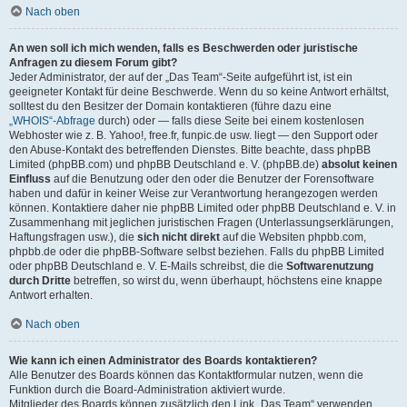
Nach oben
An wen soll ich mich wenden, falls es Beschwerden oder juristische
Anfragen zu diesem Forum gibt?
Jeder Administrator, der auf der „Das Team“-Seite aufgeführt ist, ist ein
geeigneter Kontakt für deine Beschwerde. Wenn du so keine Antwort erhältst,
solltest du den Besitzer der Domain kontaktieren (führe dazu eine
„WHOIS“-Abfrage
durch) oder — falls diese Seite bei einem kostenlosen
Webhoster wie z. B. Yahoo!, free.fr, funpic.de usw. liegt — den Support oder
den Abuse-Kontakt des betreffenden Dienstes. Bitte beachte, dass phpBB
Limited (phpBB.com) und phpBB Deutschland e. V. (phpBB.de)
absolut keinen
Einfluss
auf die Benutzung oder den oder die Benutzer der Forensoftware
haben und dafür in keiner Weise zur Verantwortung herangezogen werden
können. Kontaktiere daher nie phpBB Limited oder phpBB Deutschland e. V. in
Zusammenhang mit jeglichen juristischen Fragen (Unterlassungserklärungen,
Haftungsfragen usw.), die
sich nicht direkt
auf die Websiten phpbb.com,
phpbb.de oder die phpBB-Software selbst beziehen. Falls du phpBB Limited
oder phpBB Deutschland e. V. E-Mails schreibst, die die
Softwarenutzung
durch Dritte
betreffen, so wirst du, wenn überhaupt, höchstens eine knappe
Antwort erhalten.
Nach oben
Wie kann ich einen Administrator des Boards kontaktieren?
Alle Benutzer des Boards können das Kontaktformular nutzen, wenn die
Funktion durch die Board-Administration aktiviert wurde.
Mitglieder des Boards können zusätzlich den Link „Das Team“ verwenden.