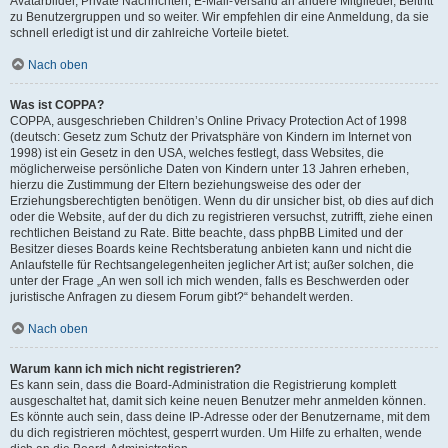
Avatarbilder, Private Nachrichten, E-Mail-Versand an andere Mitglieder, Beitritt
zu Benutzergruppen und so weiter. Wir empfehlen dir eine Anmeldung, da sie
schnell erledigt ist und dir zahlreiche Vorteile bietet.
Nach oben
Was ist COPPA?
COPPA, ausgeschrieben Children’s Online Privacy Protection Act of 1998
(deutsch: Gesetz zum Schutz der Privatsphäre von Kindern im Internet von
1998) ist ein Gesetz in den USA, welches festlegt, dass Websites, die
möglicherweise persönliche Daten von Kindern unter 13 Jahren erheben,
hierzu die Zustimmung der Eltern beziehungsweise des oder der
Erziehungsberechtigten benötigen. Wenn du dir unsicher bist, ob dies auf dich
oder die Website, auf der du dich zu registrieren versuchst, zutrifft, ziehe einen
rechtlichen Beistand zu Rate. Bitte beachte, dass phpBB Limited und der
Besitzer dieses Boards keine Rechtsberatung anbieten kann und nicht die
Anlaufstelle für Rechtsangelegenheiten jeglicher Art ist; außer solchen, die
unter der Frage „An wen soll ich mich wenden, falls es Beschwerden oder
juristische Anfragen zu diesem Forum gibt?“ behandelt werden.
Nach oben
Warum kann ich mich nicht registrieren?
Es kann sein, dass die Board-Administration die Registrierung komplett
ausgeschaltet hat, damit sich keine neuen Benutzer mehr anmelden können.
Es könnte auch sein, dass deine IP-Adresse oder der Benutzername, mit dem
du dich registrieren möchtest, gesperrt wurden. Um Hilfe zu erhalten, wende