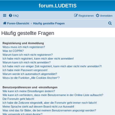
forum.LUDETIS
FAQ
Registrieren
Anmelden
S
Foren-Übersicht
Häufig gestellte Fragen
u
Häufig gestellte Fragen
c
h
Registrierung und Anmeldung
Wozu muss ich mich registrieren?
e
Was ist COPPA?
Warum kann ich mich nicht registrieren?
Ich habe mich registriert, kann mich aber nicht anmelden!
Warum kann ich mich nicht anmelden?
Ich habe mich vor einiger Zeit registriert, kann mich aber nicht mehr anmelden?!
Ich habe mein Passwort vergessen!
Warum werde ich automatisch abgemeldet?
Wozu ist die Funktion „Alle Cookies löschen“?
Benutzerpräferenzen und -einstellungen
Wie kann ich meine Einstellungen ändern?
Wie kann ich verhindern, dass mein Benutzername in der Online-Liste auftaucht?
Die Forenuhr geht falsch!
Ich habe die Zeitzone eingestellt, aber die Forenuhr geht immer noch falsch!
Meine Sprache steht auf diesem Board nicht zur Auswahl!
Was sind das für Bilder, die bei meinem Benutzernamen angezeigt werden?
Wie verwende ich einen Avatar?