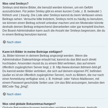
Was sind Smileys?
Smileys sind kleine Bilder, die benutzt werden können, um ein Gefühl
auszudrücken. Für jeden Smiley gibt es einen kurzen Code, z. B. bedeutet :)
fröhlich und :( traurig. Die Liste aller Smileys kannst du beim Verfassen eines
Beitrags sehen. Versuche bitte trotzdem, Smileys nicht zu häufig zu benutzen,
sie können einen Beitrag schnell unlesbar machen und ein Moderator könnte
deshalb deinen Beitrag entsprechend überarbeiten oder gar komplett löschen.
Die Board-Administration kann auch die Anzahl der Smileys begrenzen, die du
in einem Beitrag benutzen kannst.
Nach oben
Kann ich Bilder in meine Beiträge einfügen?
Ja, Bilder können in deinem Beitrag angezeigt werden. Wenn die
Administration Dateianhänge erlaubt hat, kannst du das Bild auch direkt
hochladen. Ansonsten musst du zu einem Bild verlinken, das auf einem
öffentlich zugänglichen Server liegt, z. B. http://www.domain.tld/mein-bild.gif.
Du kannst weder Bilder verlinken, die sich auf deinem eigenen PC befinden
(außer es ist ein öffentlich zugänglicher Server), noch zu Bildern, die nur nach
einer Anmeldung verfügbar sind, z. B. Hotmail- oder Yahoo-Mailboxen, mit
einem Passwort geschützte Seiten usw. Um das Bild anzuzeigen, benutze den
BBCode-Tag „[img]“.
Nach oben
Was sind globale Bekanntmachungen?
Globale Bekanntmachungen beinhalten wichtige Informationen, deshalb