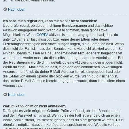
dich an die Board-Administration.
Nach oben
Ich habe mich registriert, kann mich aber nicht anmelden!
Überprüfe zuerst, ob du den richtigen Benutzernamen und das richtige
Passwort eingegeben hast. Wenn diese stimmen, dann gibt es zwei
Möglichkeiten. Wenn
COPPA
aktiviert ist und du angegeben hast, dass du
unter 13 Jahre alt bist, musst du bzw. einer deiner Eltern oder deiner
Erziehungsberechtigten den Anweisungen folgen, die du erhalten hast. Wenn
dies nicht der Fall ist, muss dein Benutzerkonto vielleicht aktiviert werden. Bei
einigen Boards müssen alle neu angemeldeten Mitglieder erst freigeschaltet
werden – entweder musst du dies selbst erledigen oder ein Administrator. Bei
der Registrierung wurde dir mitgeteilt, ob eine Aktivierung nötig ist oder nicht.
Wenn du eine E-Mail erhalten hast, folge den dort enthaltenen Anweisungen.
Ansonsten prüfe, ob du deine E-Mail-Adresse korrekt eingegeben hast oder
die E-Mail von einem Spam-Filter blockiert wurde. Wenn du dir sicher bist,
dass deine E-Mail-Adresse korrekt eingegeben wurde, dann kontaktiere einen
Administrator.
Nach oben
Warum kann ich mich nicht anmelden?
Dafür gibt es viele mögliche Gründe. Prüfe zunächst, ob dein Benutzername
und dein Passwort richtig sind. Wenn dies der Fall ist, wende dich an einen
Board-Administrator, um sicherzugehen, dass du nicht gesperrt wurdest. Es ist
ebenfalls möglich, dass ein Konfigurationsproblem mit der Website vorliegt,