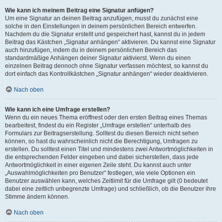
Wie kann ich meinem Beitrag eine Signatur anfügen?
Um eine Signatur an deinen Beitrag anzufügen, musst du zunächst eine
solche in den Einstellungen in deinem persönlichen Bereich entwerfen.
Nachdem du die Signatur erstellt und gespeichert hast, kannst du in jedem
Beitrag das Kästchen „Signatur anhängen“ aktivieren. Du kannst eine Signatur
auch hinzufügen, indem du in deinem persönlichen Bereich das
standardmäßige Anhängen deiner Signatur aktivierst. Wenn du einen
einzelnen Beitrag dennoch ohne Signatur verfassen möchtest, so kannst du
dort einfach das Kontrollkästchen „Signatur anhängen“ wieder deaktivieren.
Nach oben
Wie kann ich eine Umfrage erstellen?
Wenn du ein neues Thema eröffnest oder den ersten Beitrag eines Themas
bearbeitest, findest du ein Register „Umfrage erstellen“ unterhalb des
Formulars zur Beitragserstellung. Solltest du diesen Bereich nicht sehen
können, so hast du wahrscheinlich nicht die Berechtigung, Umfragen zu
erstellen. Du solltest einen Titel und mindestens zwei Antwortmöglichkeiten in
die entsprechenden Felder eingeben und dabei sicherstellen, dass jede
Antwortmöglichkeit in einer eigenen Zeile steht. Du kannst auch unter
„Auswahlmöglichkeiten pro Benutzer“ festlegen, wie viele Optionen ein
Benutzer auswählen kann, welches Zeitlimit für die Umfrage gilt (0 bedeutet
dabei eine zeitlich unbegrenzte Umfrage) und schließlich, ob die Benutzer ihre
Stimme ändern können.
Nach oben