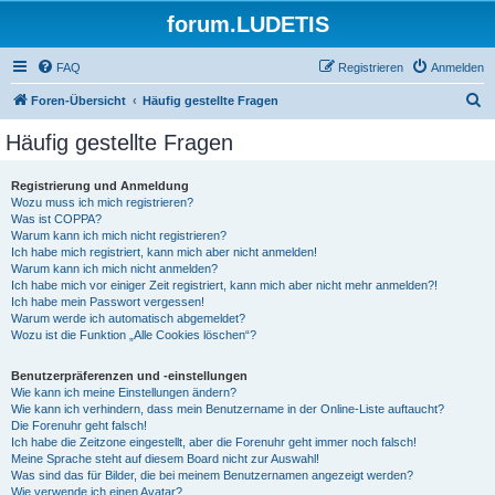
forum.LUDETIS
FAQ
Registrieren
Anmelden
S
Foren-Übersicht
Häufig gestellte Fragen
u
Häufig gestellte Fragen
c
h
Registrierung und Anmeldung
Wozu muss ich mich registrieren?
e
Was ist COPPA?
Warum kann ich mich nicht registrieren?
Ich habe mich registriert, kann mich aber nicht anmelden!
Warum kann ich mich nicht anmelden?
Ich habe mich vor einiger Zeit registriert, kann mich aber nicht mehr anmelden?!
Ich habe mein Passwort vergessen!
Warum werde ich automatisch abgemeldet?
Wozu ist die Funktion „Alle Cookies löschen“?
Benutzerpräferenzen und -einstellungen
Wie kann ich meine Einstellungen ändern?
Wie kann ich verhindern, dass mein Benutzername in der Online-Liste auftaucht?
Die Forenuhr geht falsch!
Ich habe die Zeitzone eingestellt, aber die Forenuhr geht immer noch falsch!
Meine Sprache steht auf diesem Board nicht zur Auswahl!
Was sind das für Bilder, die bei meinem Benutzernamen angezeigt werden?
Wie verwende ich einen Avatar?