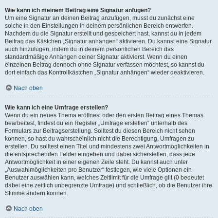
Wie kann ich meinem Beitrag eine Signatur anfügen?
Um eine Signatur an deinen Beitrag anzufügen, musst du zunächst eine
solche in den Einstellungen in deinem persönlichen Bereich entwerfen.
Nachdem du die Signatur erstellt und gespeichert hast, kannst du in jedem
Beitrag das Kästchen „Signatur anhängen“ aktivieren. Du kannst eine Signatur
auch hinzufügen, indem du in deinem persönlichen Bereich das
standardmäßige Anhängen deiner Signatur aktivierst. Wenn du einen
einzelnen Beitrag dennoch ohne Signatur verfassen möchtest, so kannst du
dort einfach das Kontrollkästchen „Signatur anhängen“ wieder deaktivieren.
Nach oben
Wie kann ich eine Umfrage erstellen?
Wenn du ein neues Thema eröffnest oder den ersten Beitrag eines Themas
bearbeitest, findest du ein Register „Umfrage erstellen“ unterhalb des
Formulars zur Beitragserstellung. Solltest du diesen Bereich nicht sehen
können, so hast du wahrscheinlich nicht die Berechtigung, Umfragen zu
erstellen. Du solltest einen Titel und mindestens zwei Antwortmöglichkeiten in
die entsprechenden Felder eingeben und dabei sicherstellen, dass jede
Antwortmöglichkeit in einer eigenen Zeile steht. Du kannst auch unter
„Auswahlmöglichkeiten pro Benutzer“ festlegen, wie viele Optionen ein
Benutzer auswählen kann, welches Zeitlimit für die Umfrage gilt (0 bedeutet
dabei eine zeitlich unbegrenzte Umfrage) und schließlich, ob die Benutzer ihre
Stimme ändern können.
Nach oben