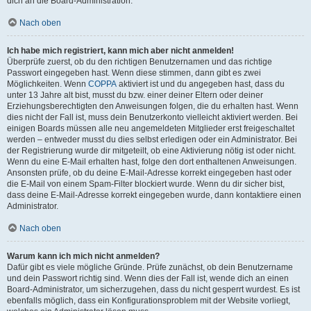
dich an die Board-Administration.
Nach oben
Ich habe mich registriert, kann mich aber nicht anmelden!
Überprüfe zuerst, ob du den richtigen Benutzernamen und das richtige
Passwort eingegeben hast. Wenn diese stimmen, dann gibt es zwei
Möglichkeiten. Wenn
COPPA
aktiviert ist und du angegeben hast, dass du
unter 13 Jahre alt bist, musst du bzw. einer deiner Eltern oder deiner
Erziehungsberechtigten den Anweisungen folgen, die du erhalten hast. Wenn
dies nicht der Fall ist, muss dein Benutzerkonto vielleicht aktiviert werden. Bei
einigen Boards müssen alle neu angemeldeten Mitglieder erst freigeschaltet
werden – entweder musst du dies selbst erledigen oder ein Administrator. Bei
der Registrierung wurde dir mitgeteilt, ob eine Aktivierung nötig ist oder nicht.
Wenn du eine E-Mail erhalten hast, folge den dort enthaltenen Anweisungen.
Ansonsten prüfe, ob du deine E-Mail-Adresse korrekt eingegeben hast oder
die E-Mail von einem Spam-Filter blockiert wurde. Wenn du dir sicher bist,
dass deine E-Mail-Adresse korrekt eingegeben wurde, dann kontaktiere einen
Administrator.
Nach oben
Warum kann ich mich nicht anmelden?
Dafür gibt es viele mögliche Gründe. Prüfe zunächst, ob dein Benutzername
und dein Passwort richtig sind. Wenn dies der Fall ist, wende dich an einen
Board-Administrator, um sicherzugehen, dass du nicht gesperrt wurdest. Es ist
ebenfalls möglich, dass ein Konfigurationsproblem mit der Website vorliegt,