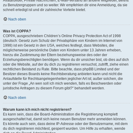
Avatarbilder, Private Nachrichten, E-Mail-Versand an andere Mitglieder, Beitritt
zu Benutzergruppen und so weiter. Wir empfehlen dir eine Anmeldung, da sie
schnell erledigt ist und dir zahlreiche Vorteile bietet.
Nach oben
Was ist COPPA?
COPPA, ausgeschrieben Children’s Online Privacy Protection Act of 1998
(deutsch: Gesetz zum Schutz der Privatsphäre von Kindern im Internet von
1998) ist ein Gesetz in den USA, welches festlegt, dass Websites, die
möglicherweise persönliche Daten von Kindern unter 13 Jahren erheben,
hierzu die Zustimmung der Eltern beziehungsweise des oder der
Erziehungsberechtigten benötigen. Wenn du dir unsicher bist, ob dies auf dich
oder die Website, auf der du dich zu registrieren versuchst, zutrifft, ziehe einen
rechtlichen Beistand zu Rate. Bitte beachte, dass phpBB Limited und der
Besitzer dieses Boards keine Rechtsberatung anbieten kann und nicht die
Anlaufstelle für Rechtsangelegenheiten jeglicher Art ist; außer solchen, die
unter der Frage „An wen soll ich mich wenden, falls es Beschwerden oder
juristische Anfragen zu diesem Forum gibt?“ behandelt werden.
Nach oben
Warum kann ich mich nicht registrieren?
Es kann sein, dass die Board-Administration die Registrierung komplett
ausgeschaltet hat, damit sich keine neuen Benutzer mehr anmelden können.
Es könnte auch sein, dass deine IP-Adresse oder der Benutzername, mit dem
du dich registrieren möchtest, gesperrt wurden. Um Hilfe zu erhalten, wende