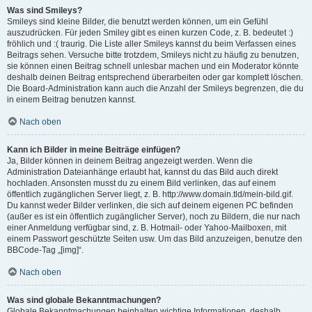
Was sind Smileys?
Smileys sind kleine Bilder, die benutzt werden können, um ein Gefühl
auszudrücken. Für jeden Smiley gibt es einen kurzen Code, z. B. bedeutet :)
fröhlich und :( traurig. Die Liste aller Smileys kannst du beim Verfassen eines
Beitrags sehen. Versuche bitte trotzdem, Smileys nicht zu häufig zu benutzen,
sie können einen Beitrag schnell unlesbar machen und ein Moderator könnte
deshalb deinen Beitrag entsprechend überarbeiten oder gar komplett löschen.
Die Board-Administration kann auch die Anzahl der Smileys begrenzen, die du
in einem Beitrag benutzen kannst.
Nach oben
Kann ich Bilder in meine Beiträge einfügen?
Ja, Bilder können in deinem Beitrag angezeigt werden. Wenn die
Administration Dateianhänge erlaubt hat, kannst du das Bild auch direkt
hochladen. Ansonsten musst du zu einem Bild verlinken, das auf einem
öffentlich zugänglichen Server liegt, z. B. http://www.domain.tld/mein-bild.gif.
Du kannst weder Bilder verlinken, die sich auf deinem eigenen PC befinden
(außer es ist ein öffentlich zugänglicher Server), noch zu Bildern, die nur nach
einer Anmeldung verfügbar sind, z. B. Hotmail- oder Yahoo-Mailboxen, mit
einem Passwort geschützte Seiten usw. Um das Bild anzuzeigen, benutze den
BBCode-Tag „[img]“.
Nach oben
Was sind globale Bekanntmachungen?
Globale Bekanntmachungen beinhalten wichtige Informationen, deshalb