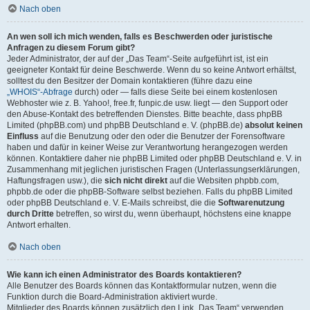
Nach oben
An wen soll ich mich wenden, falls es Beschwerden oder juristische
Anfragen zu diesem Forum gibt?
Jeder Administrator, der auf der „Das Team“-Seite aufgeführt ist, ist ein
geeigneter Kontakt für deine Beschwerde. Wenn du so keine Antwort erhältst,
solltest du den Besitzer der Domain kontaktieren (führe dazu eine
„WHOIS“-Abfrage
durch) oder — falls diese Seite bei einem kostenlosen
Webhoster wie z. B. Yahoo!, free.fr, funpic.de usw. liegt — den Support oder
den Abuse-Kontakt des betreffenden Dienstes. Bitte beachte, dass phpBB
Limited (phpBB.com) und phpBB Deutschland e. V. (phpBB.de)
absolut keinen
Einfluss
auf die Benutzung oder den oder die Benutzer der Forensoftware
haben und dafür in keiner Weise zur Verantwortung herangezogen werden
können. Kontaktiere daher nie phpBB Limited oder phpBB Deutschland e. V. in
Zusammenhang mit jeglichen juristischen Fragen (Unterlassungserklärungen,
Haftungsfragen usw.), die
sich nicht direkt
auf die Websiten phpbb.com,
phpbb.de oder die phpBB-Software selbst beziehen. Falls du phpBB Limited
oder phpBB Deutschland e. V. E-Mails schreibst, die die
Softwarenutzung
durch Dritte
betreffen, so wirst du, wenn überhaupt, höchstens eine knappe
Antwort erhalten.
Nach oben
Wie kann ich einen Administrator des Boards kontaktieren?
Alle Benutzer des Boards können das Kontaktformular nutzen, wenn die
Funktion durch die Board-Administration aktiviert wurde.
Mitglieder des Boards können zusätzlich den Link „Das Team“ verwenden.