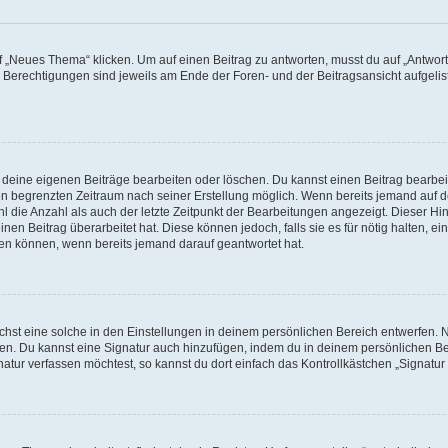
„Neues Thema“ klicken. Um auf einen Beitrag zu antworten, musst du auf „Antworte
e Berechtigungen sind jeweils am Ende der Foren- und der Beitragsansicht aufgeliste
r deine eigenen Beiträge bearbeiten oder löschen. Du kannst einen Beitrag bearbe
inen begrenzten Zeitraum nach seiner Erstellung möglich. Wenn bereits jemand auf de
 die Anzahl als auch der letzte Zeitpunkt der Bearbeitungen angezeigt. Dieser Hi
en Beitrag überarbeitet hat. Diese können jedoch, falls sie es für nötig halten, ei
hen können, wenn bereits jemand darauf geantwortet hat.
st eine solche in den Einstellungen in deinem persönlichen Bereich entwerfen. Na
eren. Du kannst eine Signatur auch hinzufügen, indem du in deinem persönlichen 
atur verfassen möchtest, so kannst du dort einfach das Kontrollkästchen „Signatu