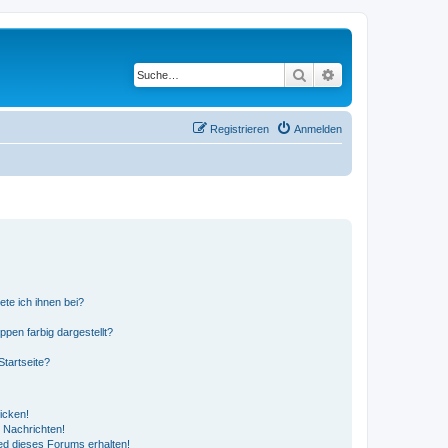
Suche
Erweiterte Suche
Registrieren
Anmelden
ete ich ihnen bei?
en farbig dargestellt?
tartseite?
icken!
 Nachrichten!
ed dieses Forums erhalten!