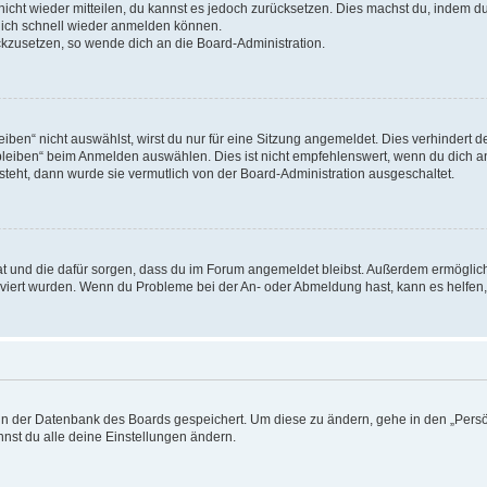
 nicht wieder mitteilen, du kannst es jedoch zurücksetzen. Dies machst du, indem 
 dich schnell wieder anmelden können.
ückzusetzen, so wende dich an die Board-Administration.
en“ nicht auswählst, wirst du nur für eine Sitzung angemeldet. Dies verhindert 
leiben“ beim Anmelden auswählen. Dies ist nicht empfehlenswert, wenn du dich an
 steht, dann wurde sie vermutlich von der Board-Administration ausgeschaltet.
 hat und die dafür sorgen, dass du im Forum angemeldet bleibst. Außerdem ermögli
tiviert wurden. Wenn du Probleme bei der An- oder Abmeldung hast, kann es helfen
n in der Datenbank des Boards gespeichert. Um diese zu ändern, gehe in den „Persö
nst du alle deine Einstellungen ändern.