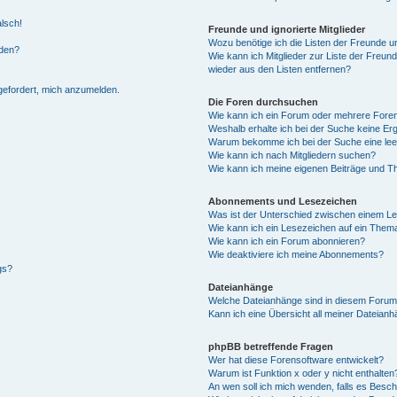
alsch!
Freunde und ignorierte Mitglieder
Wozu benötige ich die Listen der Freunde un
rden?
Wie kann ich Mitglieder zur Liste der Freund
wieder aus den Listen entfernen?
fgefordert, mich anzumelden.
Die Foren durchsuchen
Wie kann ich ein Forum oder mehrere For
Weshalb erhalte ich bei der Suche keine Er
Warum bekomme ich bei der Suche eine lee
Wie kann ich nach Mitgliedern suchen?
Wie kann ich meine eigenen Beiträge und T
Abonnements und Lesezeichen
Was ist der Unterschied zwischen einem L
Wie kann ich ein Lesezeichen auf ein Them
Wie kann ich ein Forum abonnieren?
Wie deaktiviere ich meine Abonnements?
gs?
Dateianhänge
Welche Dateianhänge sind in diesem Forum
Kann ich eine Übersicht all meiner Dateian
phpBB betreffende Fragen
Wer hat diese Forensoftware entwickelt?
Warum ist Funktion x oder y nicht enthalten
An wen soll ich mich wenden, falls es Besc