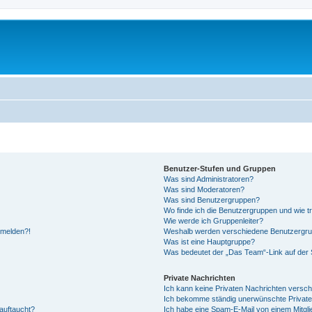
Benutzer-Stufen und Gruppen
Was sind Administratoren?
Was sind Moderatoren?
Was sind Benutzergruppen?
Wo finde ich die Benutzergruppen und wie tr
Wie werde ich Gruppenleiter?
anmelden?!
Weshalb werden verschiedene Benutzergrupp
Was ist eine Hauptgruppe?
Was bedeutet der „Das Team“-Link auf der S
Private Nachrichten
Ich kann keine Privaten Nachrichten versch
Ich bekomme ständig unerwünschte Private
auftaucht?
Ich habe eine Spam-E-Mail von einem Mitgli