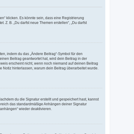
n“ klicken. Es könnte sein, dass eine Registrierung
t. Z. B. „Du darfst neue Themen erstellen“, „Du darfst
iten, indem du das „Ändere Beitrag“-Symbol für den
inen Beitrag geantwortet hat, wird dein Beitrag in der
nweis erscheint nicht, wenn noch niemand auf deinen Beitrag
ne Notiz hinterlassen, warum dein Beitrag überarbeitet wurde.
chdem du die Signatur erstellt und gespeichert hast, kannst
Bereich das standardmäßige Anhängen deiner Signatur
r anhängen“ wieder deaktivieren.