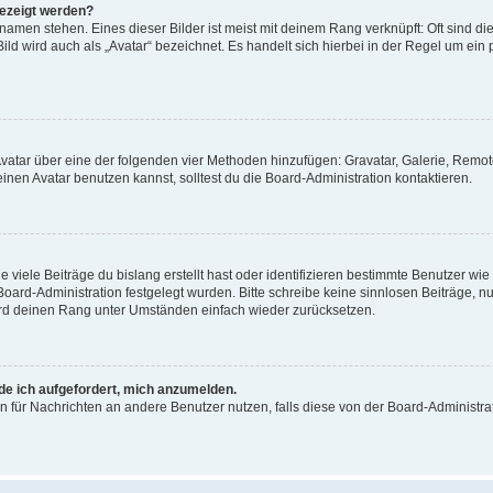
gezeigt werden?
amen stehen. Eines dieser Bilder ist meist mit deinem Rang verknüpft: Oft sind di
ld wird auch als „Avatar“ bezeichnet. Es handelt sich hierbei in der Regel um ein
 Avatar über eine der folgenden vier Methoden hinzufügen: Gravatar, Galerie, Rem
en Avatar benutzen kannst, solltest du die Board-Administration kontaktieren.
viele Beiträge du bislang erstellt hast oder identifizieren bestimmte Benutzer w
 Board-Administration festgelegt wurden. Bitte schreibe keine sinnlosen Beiträge
wird deinen Rang unter Umständen einfach wieder zurücksetzen.
rde ich aufgefordert, mich anzumelden.
ion für Nachrichten an andere Benutzer nutzen, falls diese von der Board-Administ