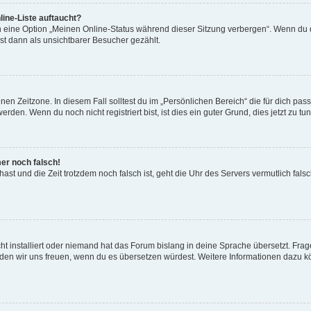
ine-Liste auftaucht?
n eine Option „Meinen Online-Status während dieser Sitzung verbergen“. Wenn du d
st dann als unsichtbarer Besucher gezählt.
en Zeitzone. In diesem Fall solltest du im „Persönlichen Bereich“ die für dich passe
den. Wenn du noch nicht registriert bist, ist dies ein guter Grund, dies jetzt zu tun
mer noch falsch!
t hast und die Zeit trotzdem noch falsch ist, geht die Uhr des Servers vermutlich fal
t installiert oder niemand hat das Forum bislang in deine Sprache übersetzt. Frag
, würden wir uns freuen, wenn du es übersetzen würdest. Weitere Informationen dazu