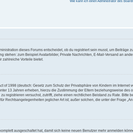
Wie kann ich einen Administrator des Board
istration dieses Forums entscheidet, ob du registriert sein musst, um Beiträge zu s
ung stehen: zum Beispiel Avatarbilder, Private Nachrichten, E-Mail-Versand an ander
 zahlreiche Vorteile bietet.
t of 1998 (deutsch: Gesetz zum Schutz der Privatsphäre von Kindern im Internet vo
unter 13 Jahren erheben, hierzu die Zustimmung der Eltern beziehungsweise des o
h zu registrieren versuchst, zutrifft, ziehe einen rechtlichen Beistand zu Rate. Bit
für Rechtsangelegenheiten jeglicher Art ist; außer solchen, die unter der Frage „
.
g komplett ausgeschaltet hat, damit sich keine neuen Benutzer mehr anmelden könn