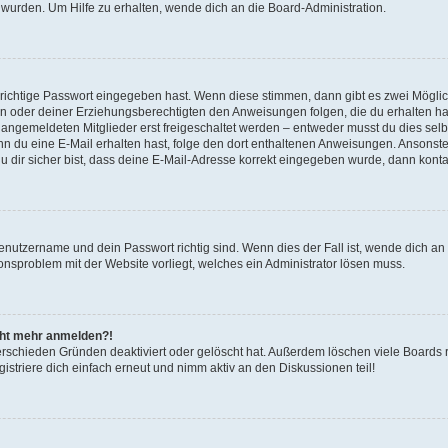
 wurden. Um Hilfe zu erhalten, wende dich an die Board-Administration.
 richtige Passwort eingegeben hast. Wenn diese stimmen, dann gibt es zwei Mögl
tern oder deiner Erziehungsberechtigten den Anweisungen folgen, die du erhalten ha
u angemeldeten Mitglieder erst freigeschaltet werden – entweder musst du dies selbs
. Wenn du eine E-Mail erhalten hast, folge den dort enthaltenen Anweisungen. Ansons
 dir sicher bist, dass deine E-Mail-Adresse korrekt eingegeben wurde, dann kontak
Benutzername und dein Passwort richtig sind. Wenn dies der Fall ist, wende dich a
ionsproblem mit der Website vorliegt, welches ein Administrator lösen muss.
icht mehr anmelden?!
erschieden Gründen deaktiviert oder gelöscht hat. Außerdem löschen viele Boards r
triere dich einfach erneut und nimm aktiv an den Diskussionen teil!