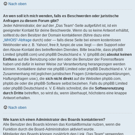
Nach oben
An wen soll ich mich wenden, falls es Beschwerden oder juristische
Anfragen zu diesem Forum gibt?
Jeder Administrator, der auf der „Das Team“-Seite aufgeführt ist, ist ein
geeigneter Kontakt für deine Beschwerde. Wenn du so keine Antwort erhältst,
solltest du den Besitzer der Domain kontaktieren (führe dazu eine
„WHOIS“-Abfrage
durch) oder — falls diese Seite bei einem kostenlosen
Webhoster wie z. B. Yahoo!, free.fr, funpic.de usw. liegt — den Support oder
den Abuse-Kontakt des betreffenden Dienstes. Bitte beachte, dass phpBB
Limited (phpBB.com) und phpBB Deutschland e. V. (phpBB.de)
absolut keinen
Einfluss
auf die Benutzung oder den oder die Benutzer der Forensoftware
haben und dafür in keiner Weise zur Verantwortung herangezogen werden
können. Kontaktiere daher nie phpBB Limited oder phpBB Deutschland e. V. in
Zusammenhang mit jeglichen juristischen Fragen (Unterlassungserklärungen,
Haftungsfragen usw.), die
sich nicht direkt
auf die Websiten phpbb.com,
phpbb.de oder die phpBB-Software selbst beziehen. Falls du phpBB Limited
oder phpBB Deutschland e. V. E-Mails schreibst, die die
Softwarenutzung
durch Dritte
betreffen, so wirst du, wenn überhaupt, höchstens eine knappe
Antwort erhalten.
Nach oben
Wie kann ich einen Administrator des Boards kontaktieren?
Alle Benutzer des Boards können das Kontaktformular nutzen, wenn die
Funktion durch die Board-Administration aktiviert wurde.
Mitglieder des Boards können zusätzlich den Link „Das Team“ verwenden.