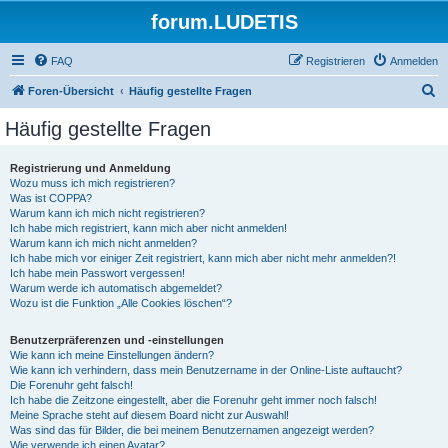
forum.LUDETIS
FAQ
Registrieren
Anmelden
S
Foren-Übersicht
Häufig gestellte Fragen
u
Häufig gestellte Fragen
c
h
Registrierung und Anmeldung
Wozu muss ich mich registrieren?
e
Was ist COPPA?
Warum kann ich mich nicht registrieren?
Ich habe mich registriert, kann mich aber nicht anmelden!
Warum kann ich mich nicht anmelden?
Ich habe mich vor einiger Zeit registriert, kann mich aber nicht mehr anmelden?!
Ich habe mein Passwort vergessen!
Warum werde ich automatisch abgemeldet?
Wozu ist die Funktion „Alle Cookies löschen“?
Benutzerpräferenzen und -einstellungen
Wie kann ich meine Einstellungen ändern?
Wie kann ich verhindern, dass mein Benutzername in der Online-Liste auftaucht?
Die Forenuhr geht falsch!
Ich habe die Zeitzone eingestellt, aber die Forenuhr geht immer noch falsch!
Meine Sprache steht auf diesem Board nicht zur Auswahl!
Was sind das für Bilder, die bei meinem Benutzernamen angezeigt werden?
Wie verwende ich einen Avatar?