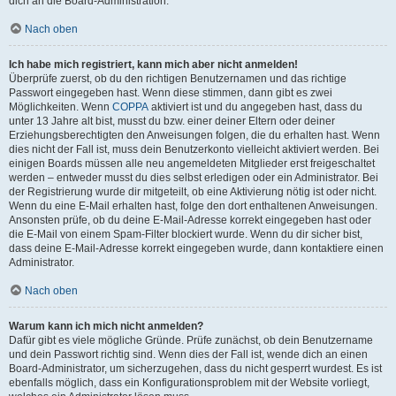
dich an die Board-Administration.
Nach oben
Ich habe mich registriert, kann mich aber nicht anmelden!
Überprüfe zuerst, ob du den richtigen Benutzernamen und das richtige
Passwort eingegeben hast. Wenn diese stimmen, dann gibt es zwei
Möglichkeiten. Wenn
COPPA
aktiviert ist und du angegeben hast, dass du
unter 13 Jahre alt bist, musst du bzw. einer deiner Eltern oder deiner
Erziehungsberechtigten den Anweisungen folgen, die du erhalten hast. Wenn
dies nicht der Fall ist, muss dein Benutzerkonto vielleicht aktiviert werden. Bei
einigen Boards müssen alle neu angemeldeten Mitglieder erst freigeschaltet
werden – entweder musst du dies selbst erledigen oder ein Administrator. Bei
der Registrierung wurde dir mitgeteilt, ob eine Aktivierung nötig ist oder nicht.
Wenn du eine E-Mail erhalten hast, folge den dort enthaltenen Anweisungen.
Ansonsten prüfe, ob du deine E-Mail-Adresse korrekt eingegeben hast oder
die E-Mail von einem Spam-Filter blockiert wurde. Wenn du dir sicher bist,
dass deine E-Mail-Adresse korrekt eingegeben wurde, dann kontaktiere einen
Administrator.
Nach oben
Warum kann ich mich nicht anmelden?
Dafür gibt es viele mögliche Gründe. Prüfe zunächst, ob dein Benutzername
und dein Passwort richtig sind. Wenn dies der Fall ist, wende dich an einen
Board-Administrator, um sicherzugehen, dass du nicht gesperrt wurdest. Es ist
ebenfalls möglich, dass ein Konfigurationsproblem mit der Website vorliegt,