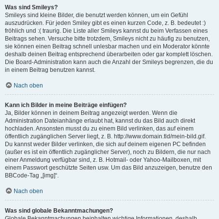
Was sind Smileys?
Smileys sind kleine Bilder, die benutzt werden können, um ein Gefühl
auszudrücken. Für jeden Smiley gibt es einen kurzen Code, z. B. bedeutet :)
fröhlich und :( traurig. Die Liste aller Smileys kannst du beim Verfassen eines
Beitrags sehen. Versuche bitte trotzdem, Smileys nicht zu häufig zu benutzen,
sie können einen Beitrag schnell unlesbar machen und ein Moderator könnte
deshalb deinen Beitrag entsprechend überarbeiten oder gar komplett löschen.
Die Board-Administration kann auch die Anzahl der Smileys begrenzen, die du
in einem Beitrag benutzen kannst.
Nach oben
Kann ich Bilder in meine Beiträge einfügen?
Ja, Bilder können in deinem Beitrag angezeigt werden. Wenn die
Administration Dateianhänge erlaubt hat, kannst du das Bild auch direkt
hochladen. Ansonsten musst du zu einem Bild verlinken, das auf einem
öffentlich zugänglichen Server liegt, z. B. http://www.domain.tld/mein-bild.gif.
Du kannst weder Bilder verlinken, die sich auf deinem eigenen PC befinden
(außer es ist ein öffentlich zugänglicher Server), noch zu Bildern, die nur nach
einer Anmeldung verfügbar sind, z. B. Hotmail- oder Yahoo-Mailboxen, mit
einem Passwort geschützte Seiten usw. Um das Bild anzuzeigen, benutze den
BBCode-Tag „[img]“.
Nach oben
Was sind globale Bekanntmachungen?
Globale Bekanntmachungen beinhalten wichtige Informationen, deshalb