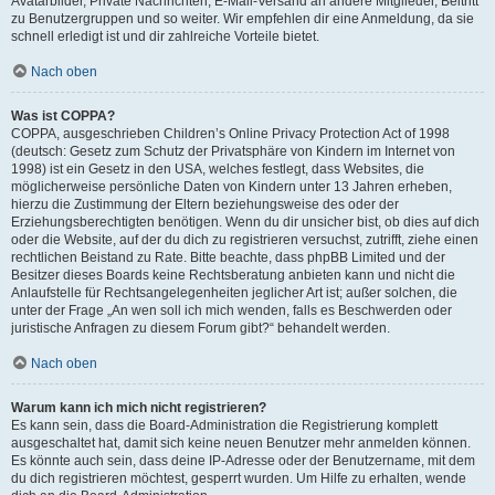
Avatarbilder, Private Nachrichten, E-Mail-Versand an andere Mitglieder, Beitritt
zu Benutzergruppen und so weiter. Wir empfehlen dir eine Anmeldung, da sie
schnell erledigt ist und dir zahlreiche Vorteile bietet.
Nach oben
Was ist COPPA?
COPPA, ausgeschrieben Children’s Online Privacy Protection Act of 1998
(deutsch: Gesetz zum Schutz der Privatsphäre von Kindern im Internet von
1998) ist ein Gesetz in den USA, welches festlegt, dass Websites, die
möglicherweise persönliche Daten von Kindern unter 13 Jahren erheben,
hierzu die Zustimmung der Eltern beziehungsweise des oder der
Erziehungsberechtigten benötigen. Wenn du dir unsicher bist, ob dies auf dich
oder die Website, auf der du dich zu registrieren versuchst, zutrifft, ziehe einen
rechtlichen Beistand zu Rate. Bitte beachte, dass phpBB Limited und der
Besitzer dieses Boards keine Rechtsberatung anbieten kann und nicht die
Anlaufstelle für Rechtsangelegenheiten jeglicher Art ist; außer solchen, die
unter der Frage „An wen soll ich mich wenden, falls es Beschwerden oder
juristische Anfragen zu diesem Forum gibt?“ behandelt werden.
Nach oben
Warum kann ich mich nicht registrieren?
Es kann sein, dass die Board-Administration die Registrierung komplett
ausgeschaltet hat, damit sich keine neuen Benutzer mehr anmelden können.
Es könnte auch sein, dass deine IP-Adresse oder der Benutzername, mit dem
du dich registrieren möchtest, gesperrt wurden. Um Hilfe zu erhalten, wende