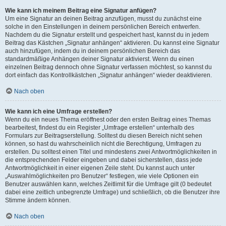
Wie kann ich meinem Beitrag eine Signatur anfügen?
Um eine Signatur an deinen Beitrag anzufügen, musst du zunächst eine
solche in den Einstellungen in deinem persönlichen Bereich entwerfen.
Nachdem du die Signatur erstellt und gespeichert hast, kannst du in jedem
Beitrag das Kästchen „Signatur anhängen“ aktivieren. Du kannst eine Signatur
auch hinzufügen, indem du in deinem persönlichen Bereich das
standardmäßige Anhängen deiner Signatur aktivierst. Wenn du einen
einzelnen Beitrag dennoch ohne Signatur verfassen möchtest, so kannst du
dort einfach das Kontrollkästchen „Signatur anhängen“ wieder deaktivieren.
Nach oben
Wie kann ich eine Umfrage erstellen?
Wenn du ein neues Thema eröffnest oder den ersten Beitrag eines Themas
bearbeitest, findest du ein Register „Umfrage erstellen“ unterhalb des
Formulars zur Beitragserstellung. Solltest du diesen Bereich nicht sehen
können, so hast du wahrscheinlich nicht die Berechtigung, Umfragen zu
erstellen. Du solltest einen Titel und mindestens zwei Antwortmöglichkeiten in
die entsprechenden Felder eingeben und dabei sicherstellen, dass jede
Antwortmöglichkeit in einer eigenen Zeile steht. Du kannst auch unter
„Auswahlmöglichkeiten pro Benutzer“ festlegen, wie viele Optionen ein
Benutzer auswählen kann, welches Zeitlimit für die Umfrage gilt (0 bedeutet
dabei eine zeitlich unbegrenzte Umfrage) und schließlich, ob die Benutzer ihre
Stimme ändern können.
Nach oben