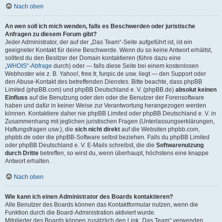
Nach oben
An wen soll ich mich wenden, falls es Beschwerden oder juristische
Anfragen zu diesem Forum gibt?
Jeder Administrator, der auf der „Das Team“-Seite aufgeführt ist, ist ein
geeigneter Kontakt für deine Beschwerde. Wenn du so keine Antwort erhältst,
solltest du den Besitzer der Domain kontaktieren (führe dazu eine
„WHOIS“-Abfrage
durch) oder — falls diese Seite bei einem kostenlosen
Webhoster wie z. B. Yahoo!, free.fr, funpic.de usw. liegt — den Support oder
den Abuse-Kontakt des betreffenden Dienstes. Bitte beachte, dass phpBB
Limited (phpBB.com) und phpBB Deutschland e. V. (phpBB.de)
absolut keinen
Einfluss
auf die Benutzung oder den oder die Benutzer der Forensoftware
haben und dafür in keiner Weise zur Verantwortung herangezogen werden
können. Kontaktiere daher nie phpBB Limited oder phpBB Deutschland e. V. in
Zusammenhang mit jeglichen juristischen Fragen (Unterlassungserklärungen,
Haftungsfragen usw.), die
sich nicht direkt
auf die Websiten phpbb.com,
phpbb.de oder die phpBB-Software selbst beziehen. Falls du phpBB Limited
oder phpBB Deutschland e. V. E-Mails schreibst, die die
Softwarenutzung
durch Dritte
betreffen, so wirst du, wenn überhaupt, höchstens eine knappe
Antwort erhalten.
Nach oben
Wie kann ich einen Administrator des Boards kontaktieren?
Alle Benutzer des Boards können das Kontaktformular nutzen, wenn die
Funktion durch die Board-Administration aktiviert wurde.
Mitglieder des Boards können zusätzlich den Link „Das Team“ verwenden.