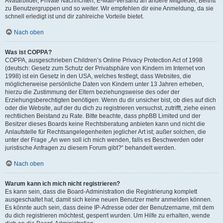
Avatarbilder, Private Nachrichten, E-Mail-Versand an andere Mitglieder, Beitritt
zu Benutzergruppen und so weiter. Wir empfehlen dir eine Anmeldung, da sie
schnell erledigt ist und dir zahlreiche Vorteile bietet.
Nach oben
Was ist COPPA?
COPPA, ausgeschrieben Children’s Online Privacy Protection Act of 1998
(deutsch: Gesetz zum Schutz der Privatsphäre von Kindern im Internet von
1998) ist ein Gesetz in den USA, welches festlegt, dass Websites, die
möglicherweise persönliche Daten von Kindern unter 13 Jahren erheben,
hierzu die Zustimmung der Eltern beziehungsweise des oder der
Erziehungsberechtigten benötigen. Wenn du dir unsicher bist, ob dies auf dich
oder die Website, auf der du dich zu registrieren versuchst, zutrifft, ziehe einen
rechtlichen Beistand zu Rate. Bitte beachte, dass phpBB Limited und der
Besitzer dieses Boards keine Rechtsberatung anbieten kann und nicht die
Anlaufstelle für Rechtsangelegenheiten jeglicher Art ist; außer solchen, die
unter der Frage „An wen soll ich mich wenden, falls es Beschwerden oder
juristische Anfragen zu diesem Forum gibt?“ behandelt werden.
Nach oben
Warum kann ich mich nicht registrieren?
Es kann sein, dass die Board-Administration die Registrierung komplett
ausgeschaltet hat, damit sich keine neuen Benutzer mehr anmelden können.
Es könnte auch sein, dass deine IP-Adresse oder der Benutzername, mit dem
du dich registrieren möchtest, gesperrt wurden. Um Hilfe zu erhalten, wende