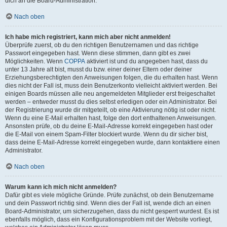
dich an die Board-Administration.
Nach oben
Ich habe mich registriert, kann mich aber nicht anmelden!
Überprüfe zuerst, ob du den richtigen Benutzernamen und das richtige
Passwort eingegeben hast. Wenn diese stimmen, dann gibt es zwei
Möglichkeiten. Wenn
COPPA
aktiviert ist und du angegeben hast, dass du
unter 13 Jahre alt bist, musst du bzw. einer deiner Eltern oder deiner
Erziehungsberechtigten den Anweisungen folgen, die du erhalten hast. Wenn
dies nicht der Fall ist, muss dein Benutzerkonto vielleicht aktiviert werden. Bei
einigen Boards müssen alle neu angemeldeten Mitglieder erst freigeschaltet
werden – entweder musst du dies selbst erledigen oder ein Administrator. Bei
der Registrierung wurde dir mitgeteilt, ob eine Aktivierung nötig ist oder nicht.
Wenn du eine E-Mail erhalten hast, folge den dort enthaltenen Anweisungen.
Ansonsten prüfe, ob du deine E-Mail-Adresse korrekt eingegeben hast oder
die E-Mail von einem Spam-Filter blockiert wurde. Wenn du dir sicher bist,
dass deine E-Mail-Adresse korrekt eingegeben wurde, dann kontaktiere einen
Administrator.
Nach oben
Warum kann ich mich nicht anmelden?
Dafür gibt es viele mögliche Gründe. Prüfe zunächst, ob dein Benutzername
und dein Passwort richtig sind. Wenn dies der Fall ist, wende dich an einen
Board-Administrator, um sicherzugehen, dass du nicht gesperrt wurdest. Es ist
ebenfalls möglich, dass ein Konfigurationsproblem mit der Website vorliegt,