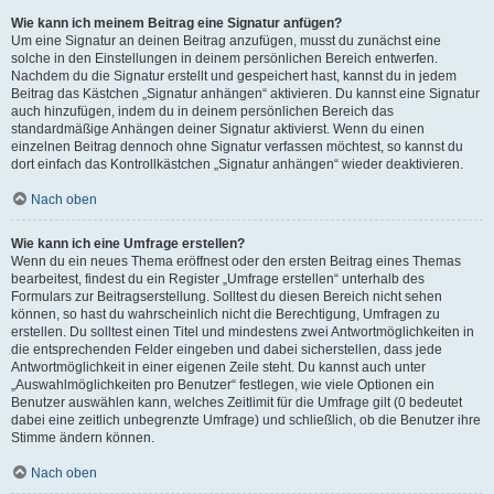
Wie kann ich meinem Beitrag eine Signatur anfügen?
Um eine Signatur an deinen Beitrag anzufügen, musst du zunächst eine
solche in den Einstellungen in deinem persönlichen Bereich entwerfen.
Nachdem du die Signatur erstellt und gespeichert hast, kannst du in jedem
Beitrag das Kästchen „Signatur anhängen“ aktivieren. Du kannst eine Signatur
auch hinzufügen, indem du in deinem persönlichen Bereich das
standardmäßige Anhängen deiner Signatur aktivierst. Wenn du einen
einzelnen Beitrag dennoch ohne Signatur verfassen möchtest, so kannst du
dort einfach das Kontrollkästchen „Signatur anhängen“ wieder deaktivieren.
Nach oben
Wie kann ich eine Umfrage erstellen?
Wenn du ein neues Thema eröffnest oder den ersten Beitrag eines Themas
bearbeitest, findest du ein Register „Umfrage erstellen“ unterhalb des
Formulars zur Beitragserstellung. Solltest du diesen Bereich nicht sehen
können, so hast du wahrscheinlich nicht die Berechtigung, Umfragen zu
erstellen. Du solltest einen Titel und mindestens zwei Antwortmöglichkeiten in
die entsprechenden Felder eingeben und dabei sicherstellen, dass jede
Antwortmöglichkeit in einer eigenen Zeile steht. Du kannst auch unter
„Auswahlmöglichkeiten pro Benutzer“ festlegen, wie viele Optionen ein
Benutzer auswählen kann, welches Zeitlimit für die Umfrage gilt (0 bedeutet
dabei eine zeitlich unbegrenzte Umfrage) und schließlich, ob die Benutzer ihre
Stimme ändern können.
Nach oben