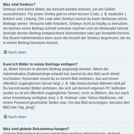
Was sind Smileys?
Smileys sind kleine Bilder, die benutzt werden können, um ein Gefühl
auszudrücken. Für jeden Smiley gibt es einen kurzen Code, z. B. bedeutet :)
fröhlich und :( traurig. Die Liste aller Smileys kannst du beim Verfassen eines
Beitrags sehen. Versuche bitte trotzdem, Smileys nicht zu häufig zu benutzen,
sie können einen Beitrag schnell unlesbar machen und ein Moderator könnte
deshalb deinen Beitrag entsprechend überarbeiten oder gar komplett löschen.
Die Board-Administration kann auch die Anzahl der Smileys begrenzen, die du
in einem Beitrag benutzen kannst.
Nach oben
Kann ich Bilder in meine Beiträge einfügen?
Ja, Bilder können in deinem Beitrag angezeigt werden. Wenn die
Administration Dateianhänge erlaubt hat, kannst du das Bild auch direkt
hochladen. Ansonsten musst du zu einem Bild verlinken, das auf einem
öffentlich zugänglichen Server liegt, z. B. http://www.domain.tld/mein-bild.gif.
Du kannst weder Bilder verlinken, die sich auf deinem eigenen PC befinden
(außer es ist ein öffentlich zugänglicher Server), noch zu Bildern, die nur nach
einer Anmeldung verfügbar sind, z. B. Hotmail- oder Yahoo-Mailboxen, mit
einem Passwort geschützte Seiten usw. Um das Bild anzuzeigen, benutze den
BBCode-Tag „[img]“.
Nach oben
Was sind globale Bekanntmachungen?
Globale Bekanntmachungen beinhalten wichtige Informationen, deshalb