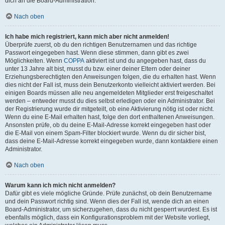
dich an die Board-Administration.
Nach oben
Ich habe mich registriert, kann mich aber nicht anmelden!
Überprüfe zuerst, ob du den richtigen Benutzernamen und das richtige
Passwort eingegeben hast. Wenn diese stimmen, dann gibt es zwei
Möglichkeiten. Wenn
COPPA
aktiviert ist und du angegeben hast, dass du
unter 13 Jahre alt bist, musst du bzw. einer deiner Eltern oder deiner
Erziehungsberechtigten den Anweisungen folgen, die du erhalten hast. Wenn
dies nicht der Fall ist, muss dein Benutzerkonto vielleicht aktiviert werden. Bei
einigen Boards müssen alle neu angemeldeten Mitglieder erst freigeschaltet
werden – entweder musst du dies selbst erledigen oder ein Administrator. Bei
der Registrierung wurde dir mitgeteilt, ob eine Aktivierung nötig ist oder nicht.
Wenn du eine E-Mail erhalten hast, folge den dort enthaltenen Anweisungen.
Ansonsten prüfe, ob du deine E-Mail-Adresse korrekt eingegeben hast oder
die E-Mail von einem Spam-Filter blockiert wurde. Wenn du dir sicher bist,
dass deine E-Mail-Adresse korrekt eingegeben wurde, dann kontaktiere einen
Administrator.
Nach oben
Warum kann ich mich nicht anmelden?
Dafür gibt es viele mögliche Gründe. Prüfe zunächst, ob dein Benutzername
und dein Passwort richtig sind. Wenn dies der Fall ist, wende dich an einen
Board-Administrator, um sicherzugehen, dass du nicht gesperrt wurdest. Es ist
ebenfalls möglich, dass ein Konfigurationsproblem mit der Website vorliegt,