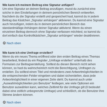
Wie kann ich meinem Beitrag eine Signatur anfügen?
Um eine Signatur an deinen Beitrag anzufügen, musst du zunächst eine
solche in den Einstellungen in deinem persönlichen Bereich entwerfen.
Nachdem du die Signatur erstellt und gespeichert hast, kannst du in jedem
Beitrag das Kästchen „Signatur anhängen“ aktivieren. Du kannst eine Signatur
auch hinzufügen, indem du in deinem persönlichen Bereich das
standardmäßige Anhängen deiner Signatur aktivierst. Wenn du einen
einzelnen Beitrag dennoch ohne Signatur verfassen möchtest, so kannst du
dort einfach das Kontrollkästchen „Signatur anhängen“ wieder deaktivieren.
Nach oben
Wie kann ich eine Umfrage erstellen?
Wenn du ein neues Thema eröffnest oder den ersten Beitrag eines Themas
bearbeitest, findest du ein Register „Umfrage erstellen“ unterhalb des
Formulars zur Beitragserstellung. Solltest du diesen Bereich nicht sehen
können, so hast du wahrscheinlich nicht die Berechtigung, Umfragen zu
erstellen. Du solltest einen Titel und mindestens zwei Antwortmöglichkeiten in
die entsprechenden Felder eingeben und dabei sicherstellen, dass jede
Antwortmöglichkeit in einer eigenen Zeile steht. Du kannst auch unter
„Auswahlmöglichkeiten pro Benutzer“ festlegen, wie viele Optionen ein
Benutzer auswählen kann, welches Zeitlimit für die Umfrage gilt (0 bedeutet
dabei eine zeitlich unbegrenzte Umfrage) und schließlich, ob die Benutzer ihre
Stimme ändern können.
Nach oben