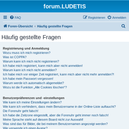
forum.LUDETIS
FAQ
Registrieren
Anmelden
S
Foren-Übersicht
Häufig gestellte Fragen
u
Häufig gestellte Fragen
c
h
Registrierung und Anmeldung
Wozu muss ich mich registrieren?
e
Was ist COPPA?
Warum kann ich mich nicht registrieren?
Ich habe mich registriert, kann mich aber nicht anmelden!
Warum kann ich mich nicht anmelden?
Ich habe mich vor einiger Zeit registriert, kann mich aber nicht mehr anmelden?!
Ich habe mein Passwort vergessen!
Warum werde ich automatisch abgemeldet?
Wozu ist die Funktion „Alle Cookies löschen“?
Benutzerpräferenzen und -einstellungen
Wie kann ich meine Einstellungen ändern?
Wie kann ich verhindern, dass mein Benutzername in der Online-Liste auftaucht?
Die Forenuhr geht falsch!
Ich habe die Zeitzone eingestellt, aber die Forenuhr geht immer noch falsch!
Meine Sprache steht auf diesem Board nicht zur Auswahl!
Was sind das für Bilder, die bei meinem Benutzernamen angezeigt werden?
Wie verwende ich einen Avatar?