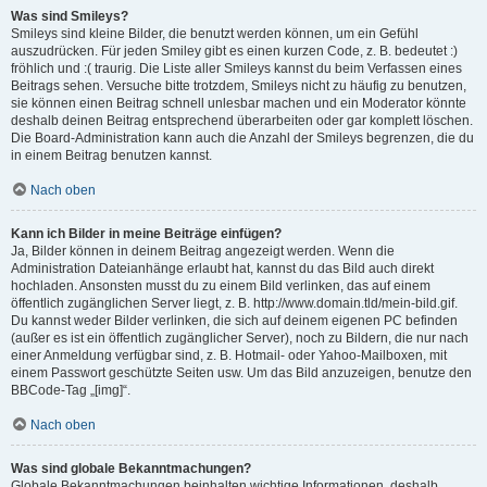
Was sind Smileys?
Smileys sind kleine Bilder, die benutzt werden können, um ein Gefühl
auszudrücken. Für jeden Smiley gibt es einen kurzen Code, z. B. bedeutet :)
fröhlich und :( traurig. Die Liste aller Smileys kannst du beim Verfassen eines
Beitrags sehen. Versuche bitte trotzdem, Smileys nicht zu häufig zu benutzen,
sie können einen Beitrag schnell unlesbar machen und ein Moderator könnte
deshalb deinen Beitrag entsprechend überarbeiten oder gar komplett löschen.
Die Board-Administration kann auch die Anzahl der Smileys begrenzen, die du
in einem Beitrag benutzen kannst.
Nach oben
Kann ich Bilder in meine Beiträge einfügen?
Ja, Bilder können in deinem Beitrag angezeigt werden. Wenn die
Administration Dateianhänge erlaubt hat, kannst du das Bild auch direkt
hochladen. Ansonsten musst du zu einem Bild verlinken, das auf einem
öffentlich zugänglichen Server liegt, z. B. http://www.domain.tld/mein-bild.gif.
Du kannst weder Bilder verlinken, die sich auf deinem eigenen PC befinden
(außer es ist ein öffentlich zugänglicher Server), noch zu Bildern, die nur nach
einer Anmeldung verfügbar sind, z. B. Hotmail- oder Yahoo-Mailboxen, mit
einem Passwort geschützte Seiten usw. Um das Bild anzuzeigen, benutze den
BBCode-Tag „[img]“.
Nach oben
Was sind globale Bekanntmachungen?
Globale Bekanntmachungen beinhalten wichtige Informationen, deshalb