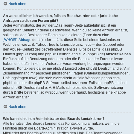
Nach oben
An wen soll ich mich wenden, falls es Beschwerden oder juristische
Anfragen zu diesem Forum gibt?
Jeder Administrator, der auf der „Das Team“-Seite aufgeführt ist, ist ein
geeigneter Kontakt für deine Beschwerde. Wenn du so keine Antwort erhältst,
solltest du den Besitzer der Domain kontaktieren (führe dazu eine
„WHOIS“-Abfrage
durch) oder — falls diese Seite bei einem kostenlosen
Webhoster wie z. B. Yahoo!, free.fr, funpic.de usw. liegt — den Support oder
den Abuse-Kontakt des betreffenden Dienstes. Bitte beachte, dass phpBB
Limited (phpBB.com) und phpBB Deutschland e. V. (phpBB.de)
absolut keinen
Einfluss
auf die Benutzung oder den oder die Benutzer der Forensoftware
haben und dafür in keiner Weise zur Verantwortung herangezogen werden
können. Kontaktiere daher nie phpBB Limited oder phpBB Deutschland e. V. in
Zusammenhang mit jeglichen juristischen Fragen (Unterlassungserklärungen,
Haftungsfragen usw.), die
sich nicht direkt
auf die Websiten phpbb.com,
phpbb.de oder die phpBB-Software selbst beziehen. Falls du phpBB Limited
oder phpBB Deutschland e. V. E-Mails schreibst, die die
Softwarenutzung
durch Dritte
betreffen, so wirst du, wenn überhaupt, höchstens eine knappe
Antwort erhalten.
Nach oben
Wie kann ich einen Administrator des Boards kontaktieren?
Alle Benutzer des Boards können das Kontaktformular nutzen, wenn die
Funktion durch die Board-Administration aktiviert wurde.
Mitglieder des Boards können zusätzlich den Link „Das Team“ verwenden.