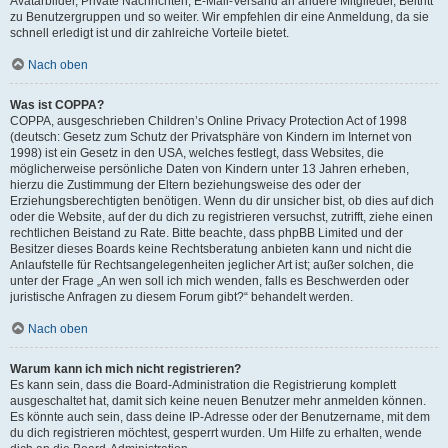
Avatarbilder, Private Nachrichten, E-Mail-Versand an andere Mitglieder, Beitritt
zu Benutzergruppen und so weiter. Wir empfehlen dir eine Anmeldung, da sie
schnell erledigt ist und dir zahlreiche Vorteile bietet.
Nach oben
Was ist COPPA?
COPPA, ausgeschrieben Children’s Online Privacy Protection Act of 1998
(deutsch: Gesetz zum Schutz der Privatsphäre von Kindern im Internet von
1998) ist ein Gesetz in den USA, welches festlegt, dass Websites, die
möglicherweise persönliche Daten von Kindern unter 13 Jahren erheben,
hierzu die Zustimmung der Eltern beziehungsweise des oder der
Erziehungsberechtigten benötigen. Wenn du dir unsicher bist, ob dies auf dich
oder die Website, auf der du dich zu registrieren versuchst, zutrifft, ziehe einen
rechtlichen Beistand zu Rate. Bitte beachte, dass phpBB Limited und der
Besitzer dieses Boards keine Rechtsberatung anbieten kann und nicht die
Anlaufstelle für Rechtsangelegenheiten jeglicher Art ist; außer solchen, die
unter der Frage „An wen soll ich mich wenden, falls es Beschwerden oder
juristische Anfragen zu diesem Forum gibt?“ behandelt werden.
Nach oben
Warum kann ich mich nicht registrieren?
Es kann sein, dass die Board-Administration die Registrierung komplett
ausgeschaltet hat, damit sich keine neuen Benutzer mehr anmelden können.
Es könnte auch sein, dass deine IP-Adresse oder der Benutzername, mit dem
du dich registrieren möchtest, gesperrt wurden. Um Hilfe zu erhalten, wende