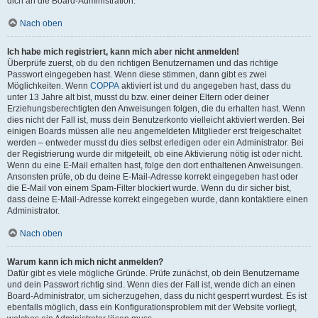
dich an die Board-Administration.
Nach oben
Ich habe mich registriert, kann mich aber nicht anmelden!
Überprüfe zuerst, ob du den richtigen Benutzernamen und das richtige
Passwort eingegeben hast. Wenn diese stimmen, dann gibt es zwei
Möglichkeiten. Wenn
COPPA
aktiviert ist und du angegeben hast, dass du
unter 13 Jahre alt bist, musst du bzw. einer deiner Eltern oder deiner
Erziehungsberechtigten den Anweisungen folgen, die du erhalten hast. Wenn
dies nicht der Fall ist, muss dein Benutzerkonto vielleicht aktiviert werden. Bei
einigen Boards müssen alle neu angemeldeten Mitglieder erst freigeschaltet
werden – entweder musst du dies selbst erledigen oder ein Administrator. Bei
der Registrierung wurde dir mitgeteilt, ob eine Aktivierung nötig ist oder nicht.
Wenn du eine E-Mail erhalten hast, folge den dort enthaltenen Anweisungen.
Ansonsten prüfe, ob du deine E-Mail-Adresse korrekt eingegeben hast oder
die E-Mail von einem Spam-Filter blockiert wurde. Wenn du dir sicher bist,
dass deine E-Mail-Adresse korrekt eingegeben wurde, dann kontaktiere einen
Administrator.
Nach oben
Warum kann ich mich nicht anmelden?
Dafür gibt es viele mögliche Gründe. Prüfe zunächst, ob dein Benutzername
und dein Passwort richtig sind. Wenn dies der Fall ist, wende dich an einen
Board-Administrator, um sicherzugehen, dass du nicht gesperrt wurdest. Es ist
ebenfalls möglich, dass ein Konfigurationsproblem mit der Website vorliegt,