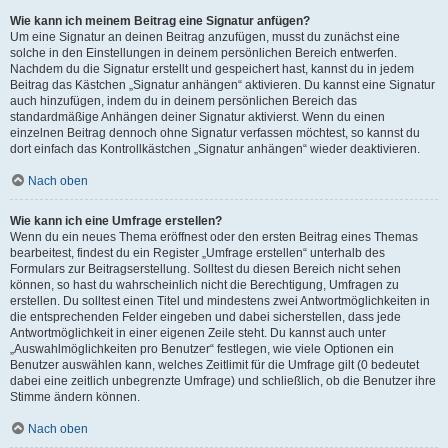
Wie kann ich meinem Beitrag eine Signatur anfügen?
Um eine Signatur an deinen Beitrag anzufügen, musst du zunächst eine
solche in den Einstellungen in deinem persönlichen Bereich entwerfen.
Nachdem du die Signatur erstellt und gespeichert hast, kannst du in jedem
Beitrag das Kästchen „Signatur anhängen“ aktivieren. Du kannst eine Signatur
auch hinzufügen, indem du in deinem persönlichen Bereich das
standardmäßige Anhängen deiner Signatur aktivierst. Wenn du einen
einzelnen Beitrag dennoch ohne Signatur verfassen möchtest, so kannst du
dort einfach das Kontrollkästchen „Signatur anhängen“ wieder deaktivieren.
Nach oben
Wie kann ich eine Umfrage erstellen?
Wenn du ein neues Thema eröffnest oder den ersten Beitrag eines Themas
bearbeitest, findest du ein Register „Umfrage erstellen“ unterhalb des
Formulars zur Beitragserstellung. Solltest du diesen Bereich nicht sehen
können, so hast du wahrscheinlich nicht die Berechtigung, Umfragen zu
erstellen. Du solltest einen Titel und mindestens zwei Antwortmöglichkeiten in
die entsprechenden Felder eingeben und dabei sicherstellen, dass jede
Antwortmöglichkeit in einer eigenen Zeile steht. Du kannst auch unter
„Auswahlmöglichkeiten pro Benutzer“ festlegen, wie viele Optionen ein
Benutzer auswählen kann, welches Zeitlimit für die Umfrage gilt (0 bedeutet
dabei eine zeitlich unbegrenzte Umfrage) und schließlich, ob die Benutzer ihre
Stimme ändern können.
Nach oben