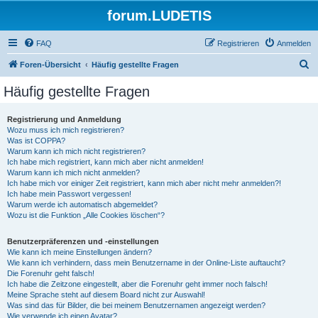
forum.LUDETIS
FAQ
Registrieren
Anmelden
S
Foren-Übersicht
Häufig gestellte Fragen
u
Häufig gestellte Fragen
c
h
Registrierung und Anmeldung
Wozu muss ich mich registrieren?
e
Was ist COPPA?
Warum kann ich mich nicht registrieren?
Ich habe mich registriert, kann mich aber nicht anmelden!
Warum kann ich mich nicht anmelden?
Ich habe mich vor einiger Zeit registriert, kann mich aber nicht mehr anmelden?!
Ich habe mein Passwort vergessen!
Warum werde ich automatisch abgemeldet?
Wozu ist die Funktion „Alle Cookies löschen“?
Benutzerpräferenzen und -einstellungen
Wie kann ich meine Einstellungen ändern?
Wie kann ich verhindern, dass mein Benutzername in der Online-Liste auftaucht?
Die Forenuhr geht falsch!
Ich habe die Zeitzone eingestellt, aber die Forenuhr geht immer noch falsch!
Meine Sprache steht auf diesem Board nicht zur Auswahl!
Was sind das für Bilder, die bei meinem Benutzernamen angezeigt werden?
Wie verwende ich einen Avatar?