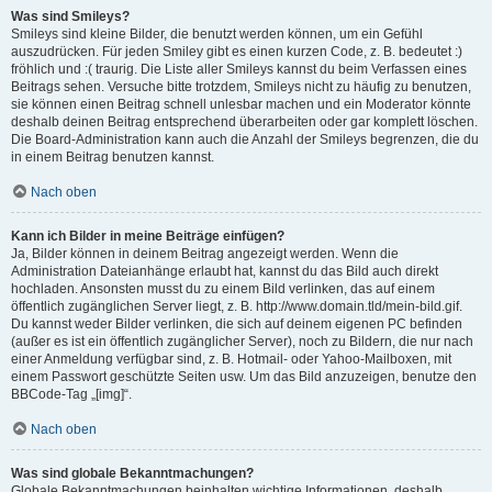
Was sind Smileys?
Smileys sind kleine Bilder, die benutzt werden können, um ein Gefühl
auszudrücken. Für jeden Smiley gibt es einen kurzen Code, z. B. bedeutet :)
fröhlich und :( traurig. Die Liste aller Smileys kannst du beim Verfassen eines
Beitrags sehen. Versuche bitte trotzdem, Smileys nicht zu häufig zu benutzen,
sie können einen Beitrag schnell unlesbar machen und ein Moderator könnte
deshalb deinen Beitrag entsprechend überarbeiten oder gar komplett löschen.
Die Board-Administration kann auch die Anzahl der Smileys begrenzen, die du
in einem Beitrag benutzen kannst.
Nach oben
Kann ich Bilder in meine Beiträge einfügen?
Ja, Bilder können in deinem Beitrag angezeigt werden. Wenn die
Administration Dateianhänge erlaubt hat, kannst du das Bild auch direkt
hochladen. Ansonsten musst du zu einem Bild verlinken, das auf einem
öffentlich zugänglichen Server liegt, z. B. http://www.domain.tld/mein-bild.gif.
Du kannst weder Bilder verlinken, die sich auf deinem eigenen PC befinden
(außer es ist ein öffentlich zugänglicher Server), noch zu Bildern, die nur nach
einer Anmeldung verfügbar sind, z. B. Hotmail- oder Yahoo-Mailboxen, mit
einem Passwort geschützte Seiten usw. Um das Bild anzuzeigen, benutze den
BBCode-Tag „[img]“.
Nach oben
Was sind globale Bekanntmachungen?
Globale Bekanntmachungen beinhalten wichtige Informationen, deshalb