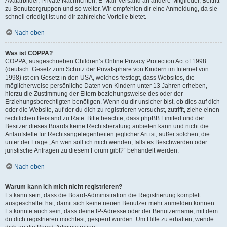
Avatarbilder, Private Nachrichten, E-Mail-Versand an andere Mitglieder, Beitritt
zu Benutzergruppen und so weiter. Wir empfehlen dir eine Anmeldung, da sie
schnell erledigt ist und dir zahlreiche Vorteile bietet.
Nach oben
Was ist COPPA?
COPPA, ausgeschrieben Children’s Online Privacy Protection Act of 1998
(deutsch: Gesetz zum Schutz der Privatsphäre von Kindern im Internet von
1998) ist ein Gesetz in den USA, welches festlegt, dass Websites, die
möglicherweise persönliche Daten von Kindern unter 13 Jahren erheben,
hierzu die Zustimmung der Eltern beziehungsweise des oder der
Erziehungsberechtigten benötigen. Wenn du dir unsicher bist, ob dies auf dich
oder die Website, auf der du dich zu registrieren versuchst, zutrifft, ziehe einen
rechtlichen Beistand zu Rate. Bitte beachte, dass phpBB Limited und der
Besitzer dieses Boards keine Rechtsberatung anbieten kann und nicht die
Anlaufstelle für Rechtsangelegenheiten jeglicher Art ist; außer solchen, die
unter der Frage „An wen soll ich mich wenden, falls es Beschwerden oder
juristische Anfragen zu diesem Forum gibt?“ behandelt werden.
Nach oben
Warum kann ich mich nicht registrieren?
Es kann sein, dass die Board-Administration die Registrierung komplett
ausgeschaltet hat, damit sich keine neuen Benutzer mehr anmelden können.
Es könnte auch sein, dass deine IP-Adresse oder der Benutzername, mit dem
du dich registrieren möchtest, gesperrt wurden. Um Hilfe zu erhalten, wende