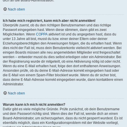
dich an die Board-Administration.
Nach oben
Ich habe mich registriert, kann mich aber nicht anmelden!
Überprüfe zuerst, ob du den richtigen Benutzernamen und das richtige
Passwort eingegeben hast. Wenn diese stimmen, dann gibt es zwei
Möglichkeiten. Wenn
COPPA
aktiviert ist und du angegeben hast, dass du
unter 13 Jahre alt bist, musst du bzw. einer deiner Eltern oder deiner
Erziehungsberechtigten den Anweisungen folgen, die du erhalten hast. Wenn
dies nicht der Fall ist, muss dein Benutzerkonto vielleicht aktiviert werden. Bei
einigen Boards müssen alle neu angemeldeten Mitglieder erst freigeschaltet
werden – entweder musst du dies selbst erledigen oder ein Administrator. Bei
der Registrierung wurde dir mitgeteilt, ob eine Aktivierung nötig ist oder nicht.
Wenn du eine E-Mail erhalten hast, folge den dort enthaltenen Anweisungen.
Ansonsten prüfe, ob du deine E-Mail-Adresse korrekt eingegeben hast oder
die E-Mail von einem Spam-Filter blockiert wurde. Wenn du dir sicher bist,
dass deine E-Mail-Adresse korrekt eingegeben wurde, dann kontaktiere einen
Administrator.
Nach oben
Warum kann ich mich nicht anmelden?
Dafür gibt es viele mögliche Gründe. Prüfe zunächst, ob dein Benutzername
und dein Passwort richtig sind. Wenn dies der Fall ist, wende dich an einen
Board-Administrator, um sicherzugehen, dass du nicht gesperrt wurdest. Es ist
ebenfalls möglich, dass ein Konfigurationsproblem mit der Website vorliegt,