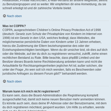
Avatarbilder, Private Nachrichten, E-Mail-Versand an andere Mitglieder, Beitritt
zu Benutzergruppen und so weiter. Wir empfehlen dir eine Anmeldung, da sie
schnell erledigt ist und dir zahlreiche Vorteile bietet.
Nach oben
Was ist COPPA?
COPPA, ausgeschrieben Children’s Online Privacy Protection Act of 1998
(deutsch: Gesetz zum Schutz der Privatsphäre von Kindern im Internet von
1998) ist ein Gesetz in den USA, welches festlegt, dass Websites, die
möglicherweise persönliche Daten von Kindern unter 13 Jahren erheben,
hierzu die Zustimmung der Eltern beziehungsweise des oder der
Erziehungsberechtigten benötigen. Wenn du dir unsicher bist, ob dies auf dich
oder die Website, auf der du dich zu registrieren versuchst, zutrifft, ziehe einen
rechtlichen Beistand zu Rate. Bitte beachte, dass phpBB Limited und der
Besitzer dieses Boards keine Rechtsberatung anbieten kann und nicht die
Anlaufstelle für Rechtsangelegenheiten jeglicher Art ist; außer solchen, die
unter der Frage „An wen soll ich mich wenden, falls es Beschwerden oder
juristische Anfragen zu diesem Forum gibt?“ behandelt werden.
Nach oben
Warum kann ich mich nicht registrieren?
Es kann sein, dass die Board-Administration die Registrierung komplett
ausgeschaltet hat, damit sich keine neuen Benutzer mehr anmelden können.
Es könnte auch sein, dass deine IP-Adresse oder der Benutzername, mit dem
du dich registrieren möchtest, gesperrt wurden. Um Hilfe zu erhalten, wende