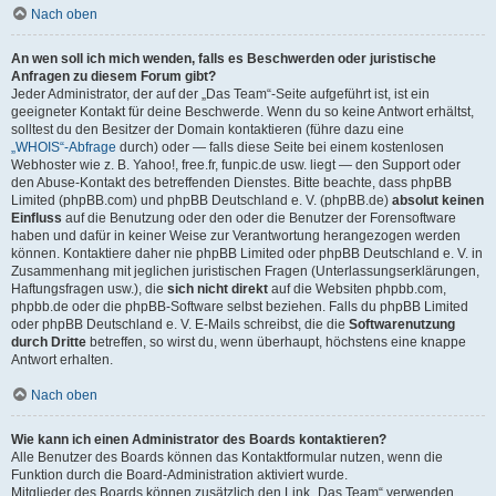
Nach oben
An wen soll ich mich wenden, falls es Beschwerden oder juristische
Anfragen zu diesem Forum gibt?
Jeder Administrator, der auf der „Das Team“-Seite aufgeführt ist, ist ein
geeigneter Kontakt für deine Beschwerde. Wenn du so keine Antwort erhältst,
solltest du den Besitzer der Domain kontaktieren (führe dazu eine
„WHOIS“-Abfrage
durch) oder — falls diese Seite bei einem kostenlosen
Webhoster wie z. B. Yahoo!, free.fr, funpic.de usw. liegt — den Support oder
den Abuse-Kontakt des betreffenden Dienstes. Bitte beachte, dass phpBB
Limited (phpBB.com) und phpBB Deutschland e. V. (phpBB.de)
absolut keinen
Einfluss
auf die Benutzung oder den oder die Benutzer der Forensoftware
haben und dafür in keiner Weise zur Verantwortung herangezogen werden
können. Kontaktiere daher nie phpBB Limited oder phpBB Deutschland e. V. in
Zusammenhang mit jeglichen juristischen Fragen (Unterlassungserklärungen,
Haftungsfragen usw.), die
sich nicht direkt
auf die Websiten phpbb.com,
phpbb.de oder die phpBB-Software selbst beziehen. Falls du phpBB Limited
oder phpBB Deutschland e. V. E-Mails schreibst, die die
Softwarenutzung
durch Dritte
betreffen, so wirst du, wenn überhaupt, höchstens eine knappe
Antwort erhalten.
Nach oben
Wie kann ich einen Administrator des Boards kontaktieren?
Alle Benutzer des Boards können das Kontaktformular nutzen, wenn die
Funktion durch die Board-Administration aktiviert wurde.
Mitglieder des Boards können zusätzlich den Link „Das Team“ verwenden.