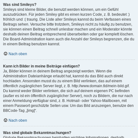
Was sind Smileys?
Smileys sind kleine Bilder, die benutzt werden können, um ein Gefühl
auszudrücken. Für jeden Smiley gibt es einen kurzen Code, z. B. bedeutet :)
fröhlich und :( traurig. Die Liste aller Smileys kannst du beim Verfassen eines
Beitrags sehen. Versuche bitte trotzdem, Smileys nicht zu häufig zu benutzen,
sie können einen Beitrag schnell unlesbar machen und ein Moderator könnte
deshalb deinen Beitrag entsprechend überarbeiten oder gar komplett löschen.
Die Board-Administration kann auch die Anzahl der Smileys begrenzen, die du
in einem Beitrag benutzen kannst.
Nach oben
Kann ich Bilder in meine Beiträge einfügen?
Ja, Bilder können in deinem Beitrag angezeigt werden. Wenn die
Administration Dateianhänge erlaubt hat, kannst du das Bild auch direkt
hochladen. Ansonsten musst du zu einem Bild verlinken, das auf einem
öffentlich zugänglichen Server liegt, z. B. http://www.domain.tld/mein-bild.gif.
Du kannst weder Bilder verlinken, die sich auf deinem eigenen PC befinden
(außer es ist ein öffentlich zugänglicher Server), noch zu Bildern, die nur nach
einer Anmeldung verfügbar sind, z. B. Hotmail- oder Yahoo-Mailboxen, mit
einem Passwort geschützte Seiten usw. Um das Bild anzuzeigen, benutze den
BBCode-Tag „[img]“.
Nach oben
Was sind globale Bekanntmachungen?
Globale Bekanntmachungen beinhalten wichtige Informationen, deshalb