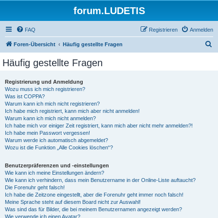
forum.LUDETIS
FAQ
Registrieren
Anmelden
S
Foren-Übersicht
Häufig gestellte Fragen
u
Häufig gestellte Fragen
c
h
Registrierung und Anmeldung
Wozu muss ich mich registrieren?
e
Was ist COPPA?
Warum kann ich mich nicht registrieren?
Ich habe mich registriert, kann mich aber nicht anmelden!
Warum kann ich mich nicht anmelden?
Ich habe mich vor einiger Zeit registriert, kann mich aber nicht mehr anmelden?!
Ich habe mein Passwort vergessen!
Warum werde ich automatisch abgemeldet?
Wozu ist die Funktion „Alle Cookies löschen“?
Benutzerpräferenzen und -einstellungen
Wie kann ich meine Einstellungen ändern?
Wie kann ich verhindern, dass mein Benutzername in der Online-Liste auftaucht?
Die Forenuhr geht falsch!
Ich habe die Zeitzone eingestellt, aber die Forenuhr geht immer noch falsch!
Meine Sprache steht auf diesem Board nicht zur Auswahl!
Was sind das für Bilder, die bei meinem Benutzernamen angezeigt werden?
Wie verwende ich einen Avatar?