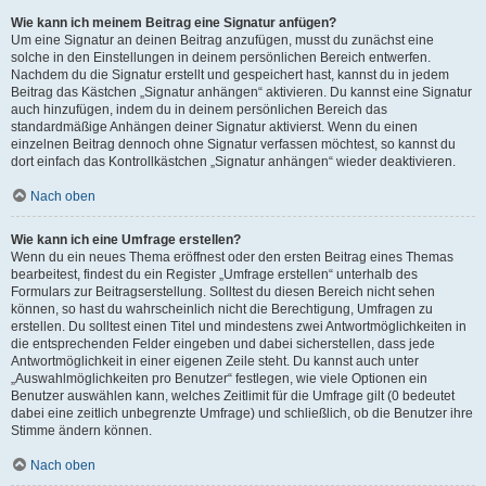
Wie kann ich meinem Beitrag eine Signatur anfügen?
Um eine Signatur an deinen Beitrag anzufügen, musst du zunächst eine
solche in den Einstellungen in deinem persönlichen Bereich entwerfen.
Nachdem du die Signatur erstellt und gespeichert hast, kannst du in jedem
Beitrag das Kästchen „Signatur anhängen“ aktivieren. Du kannst eine Signatur
auch hinzufügen, indem du in deinem persönlichen Bereich das
standardmäßige Anhängen deiner Signatur aktivierst. Wenn du einen
einzelnen Beitrag dennoch ohne Signatur verfassen möchtest, so kannst du
dort einfach das Kontrollkästchen „Signatur anhängen“ wieder deaktivieren.
Nach oben
Wie kann ich eine Umfrage erstellen?
Wenn du ein neues Thema eröffnest oder den ersten Beitrag eines Themas
bearbeitest, findest du ein Register „Umfrage erstellen“ unterhalb des
Formulars zur Beitragserstellung. Solltest du diesen Bereich nicht sehen
können, so hast du wahrscheinlich nicht die Berechtigung, Umfragen zu
erstellen. Du solltest einen Titel und mindestens zwei Antwortmöglichkeiten in
die entsprechenden Felder eingeben und dabei sicherstellen, dass jede
Antwortmöglichkeit in einer eigenen Zeile steht. Du kannst auch unter
„Auswahlmöglichkeiten pro Benutzer“ festlegen, wie viele Optionen ein
Benutzer auswählen kann, welches Zeitlimit für die Umfrage gilt (0 bedeutet
dabei eine zeitlich unbegrenzte Umfrage) und schließlich, ob die Benutzer ihre
Stimme ändern können.
Nach oben