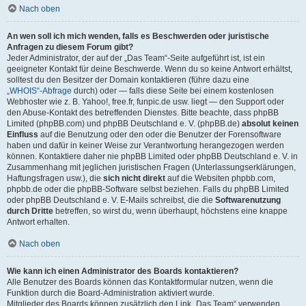
Nach oben
An wen soll ich mich wenden, falls es Beschwerden oder juristische
Anfragen zu diesem Forum gibt?
Jeder Administrator, der auf der „Das Team“-Seite aufgeführt ist, ist ein
geeigneter Kontakt für deine Beschwerde. Wenn du so keine Antwort erhältst,
solltest du den Besitzer der Domain kontaktieren (führe dazu eine
„WHOIS“-Abfrage
durch) oder — falls diese Seite bei einem kostenlosen
Webhoster wie z. B. Yahoo!, free.fr, funpic.de usw. liegt — den Support oder
den Abuse-Kontakt des betreffenden Dienstes. Bitte beachte, dass phpBB
Limited (phpBB.com) und phpBB Deutschland e. V. (phpBB.de)
absolut keinen
Einfluss
auf die Benutzung oder den oder die Benutzer der Forensoftware
haben und dafür in keiner Weise zur Verantwortung herangezogen werden
können. Kontaktiere daher nie phpBB Limited oder phpBB Deutschland e. V. in
Zusammenhang mit jeglichen juristischen Fragen (Unterlassungserklärungen,
Haftungsfragen usw.), die
sich nicht direkt
auf die Websiten phpbb.com,
phpbb.de oder die phpBB-Software selbst beziehen. Falls du phpBB Limited
oder phpBB Deutschland e. V. E-Mails schreibst, die die
Softwarenutzung
durch Dritte
betreffen, so wirst du, wenn überhaupt, höchstens eine knappe
Antwort erhalten.
Nach oben
Wie kann ich einen Administrator des Boards kontaktieren?
Alle Benutzer des Boards können das Kontaktformular nutzen, wenn die
Funktion durch die Board-Administration aktiviert wurde.
Mitglieder des Boards können zusätzlich den Link „Das Team“ verwenden.