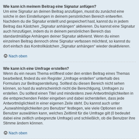
Wie kann ich meinem Beitrag eine Signatur anfügen?
Um eine Signatur an deinen Beitrag anzufügen, musst du zunächst eine
solche in den Einstellungen in deinem persönlichen Bereich entwerfen.
Nachdem du die Signatur erstellt und gespeichert hast, kannst du in jedem
Beitrag das Kästchen „Signatur anhängen“ aktivieren. Du kannst eine Signatur
auch hinzufügen, indem du in deinem persönlichen Bereich das
standardmäßige Anhängen deiner Signatur aktivierst. Wenn du einen
einzelnen Beitrag dennoch ohne Signatur verfassen möchtest, so kannst du
dort einfach das Kontrollkästchen „Signatur anhängen“ wieder deaktivieren.
Nach oben
Wie kann ich eine Umfrage erstellen?
Wenn du ein neues Thema eröffnest oder den ersten Beitrag eines Themas
bearbeitest, findest du ein Register „Umfrage erstellen“ unterhalb des
Formulars zur Beitragserstellung. Solltest du diesen Bereich nicht sehen
können, so hast du wahrscheinlich nicht die Berechtigung, Umfragen zu
erstellen. Du solltest einen Titel und mindestens zwei Antwortmöglichkeiten in
die entsprechenden Felder eingeben und dabei sicherstellen, dass jede
Antwortmöglichkeit in einer eigenen Zeile steht. Du kannst auch unter
„Auswahlmöglichkeiten pro Benutzer“ festlegen, wie viele Optionen ein
Benutzer auswählen kann, welches Zeitlimit für die Umfrage gilt (0 bedeutet
dabei eine zeitlich unbegrenzte Umfrage) und schließlich, ob die Benutzer ihre
Stimme ändern können.
Nach oben