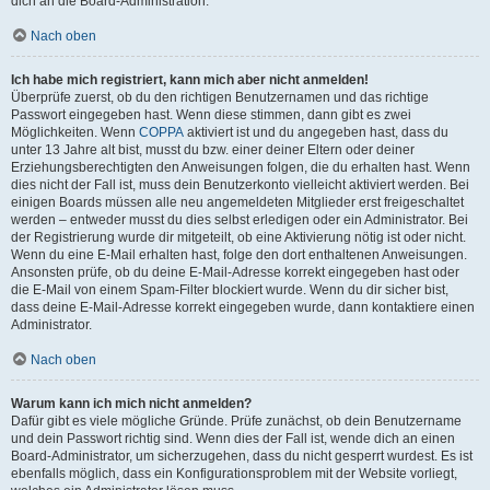
dich an die Board-Administration.
Nach oben
Ich habe mich registriert, kann mich aber nicht anmelden!
Überprüfe zuerst, ob du den richtigen Benutzernamen und das richtige
Passwort eingegeben hast. Wenn diese stimmen, dann gibt es zwei
Möglichkeiten. Wenn
COPPA
aktiviert ist und du angegeben hast, dass du
unter 13 Jahre alt bist, musst du bzw. einer deiner Eltern oder deiner
Erziehungsberechtigten den Anweisungen folgen, die du erhalten hast. Wenn
dies nicht der Fall ist, muss dein Benutzerkonto vielleicht aktiviert werden. Bei
einigen Boards müssen alle neu angemeldeten Mitglieder erst freigeschaltet
werden – entweder musst du dies selbst erledigen oder ein Administrator. Bei
der Registrierung wurde dir mitgeteilt, ob eine Aktivierung nötig ist oder nicht.
Wenn du eine E-Mail erhalten hast, folge den dort enthaltenen Anweisungen.
Ansonsten prüfe, ob du deine E-Mail-Adresse korrekt eingegeben hast oder
die E-Mail von einem Spam-Filter blockiert wurde. Wenn du dir sicher bist,
dass deine E-Mail-Adresse korrekt eingegeben wurde, dann kontaktiere einen
Administrator.
Nach oben
Warum kann ich mich nicht anmelden?
Dafür gibt es viele mögliche Gründe. Prüfe zunächst, ob dein Benutzername
und dein Passwort richtig sind. Wenn dies der Fall ist, wende dich an einen
Board-Administrator, um sicherzugehen, dass du nicht gesperrt wurdest. Es ist
ebenfalls möglich, dass ein Konfigurationsproblem mit der Website vorliegt,