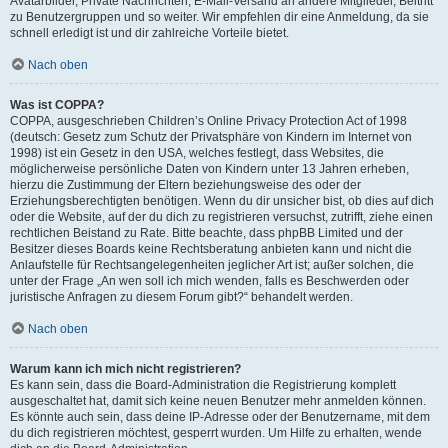
Avatarbilder, Private Nachrichten, E-Mail-Versand an andere Mitglieder, Beitritt
zu Benutzergruppen und so weiter. Wir empfehlen dir eine Anmeldung, da sie
schnell erledigt ist und dir zahlreiche Vorteile bietet.
Nach oben
Was ist COPPA?
COPPA, ausgeschrieben Children’s Online Privacy Protection Act of 1998
(deutsch: Gesetz zum Schutz der Privatsphäre von Kindern im Internet von
1998) ist ein Gesetz in den USA, welches festlegt, dass Websites, die
möglicherweise persönliche Daten von Kindern unter 13 Jahren erheben,
hierzu die Zustimmung der Eltern beziehungsweise des oder der
Erziehungsberechtigten benötigen. Wenn du dir unsicher bist, ob dies auf dich
oder die Website, auf der du dich zu registrieren versuchst, zutrifft, ziehe einen
rechtlichen Beistand zu Rate. Bitte beachte, dass phpBB Limited und der
Besitzer dieses Boards keine Rechtsberatung anbieten kann und nicht die
Anlaufstelle für Rechtsangelegenheiten jeglicher Art ist; außer solchen, die
unter der Frage „An wen soll ich mich wenden, falls es Beschwerden oder
juristische Anfragen zu diesem Forum gibt?“ behandelt werden.
Nach oben
Warum kann ich mich nicht registrieren?
Es kann sein, dass die Board-Administration die Registrierung komplett
ausgeschaltet hat, damit sich keine neuen Benutzer mehr anmelden können.
Es könnte auch sein, dass deine IP-Adresse oder der Benutzername, mit dem
du dich registrieren möchtest, gesperrt wurden. Um Hilfe zu erhalten, wende