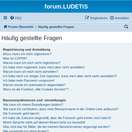
forum.LUDETIS
FAQ
Registrieren
Anmelden
S
Foren-Übersicht
Häufig gestellte Fragen
u
Häufig gestellte Fragen
c
h
Registrierung und Anmeldung
Wozu muss ich mich registrieren?
e
Was ist COPPA?
Warum kann ich mich nicht registrieren?
Ich habe mich registriert, kann mich aber nicht anmelden!
Warum kann ich mich nicht anmelden?
Ich habe mich vor einiger Zeit registriert, kann mich aber nicht mehr anmelden?!
Ich habe mein Passwort vergessen!
Warum werde ich automatisch abgemeldet?
Wozu ist die Funktion „Alle Cookies löschen“?
Benutzerpräferenzen und -einstellungen
Wie kann ich meine Einstellungen ändern?
Wie kann ich verhindern, dass mein Benutzername in der Online-Liste auftaucht?
Die Forenuhr geht falsch!
Ich habe die Zeitzone eingestellt, aber die Forenuhr geht immer noch falsch!
Meine Sprache steht auf diesem Board nicht zur Auswahl!
Was sind das für Bilder, die bei meinem Benutzernamen angezeigt werden?
Wie verwende ich einen Avatar?