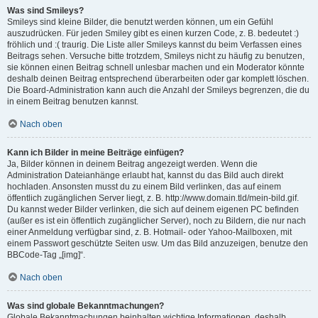
Was sind Smileys?
Smileys sind kleine Bilder, die benutzt werden können, um ein Gefühl
auszudrücken. Für jeden Smiley gibt es einen kurzen Code, z. B. bedeutet :)
fröhlich und :( traurig. Die Liste aller Smileys kannst du beim Verfassen eines
Beitrags sehen. Versuche bitte trotzdem, Smileys nicht zu häufig zu benutzen,
sie können einen Beitrag schnell unlesbar machen und ein Moderator könnte
deshalb deinen Beitrag entsprechend überarbeiten oder gar komplett löschen.
Die Board-Administration kann auch die Anzahl der Smileys begrenzen, die du
in einem Beitrag benutzen kannst.
Nach oben
Kann ich Bilder in meine Beiträge einfügen?
Ja, Bilder können in deinem Beitrag angezeigt werden. Wenn die
Administration Dateianhänge erlaubt hat, kannst du das Bild auch direkt
hochladen. Ansonsten musst du zu einem Bild verlinken, das auf einem
öffentlich zugänglichen Server liegt, z. B. http://www.domain.tld/mein-bild.gif.
Du kannst weder Bilder verlinken, die sich auf deinem eigenen PC befinden
(außer es ist ein öffentlich zugänglicher Server), noch zu Bildern, die nur nach
einer Anmeldung verfügbar sind, z. B. Hotmail- oder Yahoo-Mailboxen, mit
einem Passwort geschützte Seiten usw. Um das Bild anzuzeigen, benutze den
BBCode-Tag „[img]“.
Nach oben
Was sind globale Bekanntmachungen?
Globale Bekanntmachungen beinhalten wichtige Informationen, deshalb