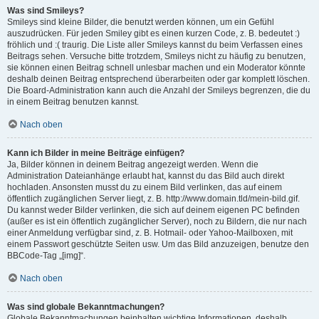
Was sind Smileys?
Smileys sind kleine Bilder, die benutzt werden können, um ein Gefühl
auszudrücken. Für jeden Smiley gibt es einen kurzen Code, z. B. bedeutet :)
fröhlich und :( traurig. Die Liste aller Smileys kannst du beim Verfassen eines
Beitrags sehen. Versuche bitte trotzdem, Smileys nicht zu häufig zu benutzen,
sie können einen Beitrag schnell unlesbar machen und ein Moderator könnte
deshalb deinen Beitrag entsprechend überarbeiten oder gar komplett löschen.
Die Board-Administration kann auch die Anzahl der Smileys begrenzen, die du
in einem Beitrag benutzen kannst.
Nach oben
Kann ich Bilder in meine Beiträge einfügen?
Ja, Bilder können in deinem Beitrag angezeigt werden. Wenn die
Administration Dateianhänge erlaubt hat, kannst du das Bild auch direkt
hochladen. Ansonsten musst du zu einem Bild verlinken, das auf einem
öffentlich zugänglichen Server liegt, z. B. http://www.domain.tld/mein-bild.gif.
Du kannst weder Bilder verlinken, die sich auf deinem eigenen PC befinden
(außer es ist ein öffentlich zugänglicher Server), noch zu Bildern, die nur nach
einer Anmeldung verfügbar sind, z. B. Hotmail- oder Yahoo-Mailboxen, mit
einem Passwort geschützte Seiten usw. Um das Bild anzuzeigen, benutze den
BBCode-Tag „[img]“.
Nach oben
Was sind globale Bekanntmachungen?
Globale Bekanntmachungen beinhalten wichtige Informationen, deshalb