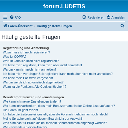
forum.LUDETIS
FAQ
Registrieren
Anmelden
S
Foren-Übersicht
Häufig gestellte Fragen
u
Häufig gestellte Fragen
c
h
Registrierung und Anmeldung
Wozu muss ich mich registrieren?
e
Was ist COPPA?
Warum kann ich mich nicht registrieren?
Ich habe mich registriert, kann mich aber nicht anmelden!
Warum kann ich mich nicht anmelden?
Ich habe mich vor einiger Zeit registriert, kann mich aber nicht mehr anmelden?!
Ich habe mein Passwort vergessen!
Warum werde ich automatisch abgemeldet?
Wozu ist die Funktion „Alle Cookies löschen“?
Benutzerpräferenzen und -einstellungen
Wie kann ich meine Einstellungen ändern?
Wie kann ich verhindern, dass mein Benutzername in der Online-Liste auftaucht?
Die Forenuhr geht falsch!
Ich habe die Zeitzone eingestellt, aber die Forenuhr geht immer noch falsch!
Meine Sprache steht auf diesem Board nicht zur Auswahl!
Was sind das für Bilder, die bei meinem Benutzernamen angezeigt werden?
Wie verwende ich einen Avatar?