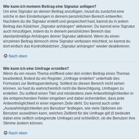
Wie kann ich meinem Beitrag eine Signatur anfügen?
Um eine Signatur an deinen Beitrag anzufügen, musst du zunächst eine
solche in den Einstellungen in deinem persönlichen Bereich entwerfen.
Nachdem du die Signatur erstellt und gespeichert hast, kannst du in jedem
Beitrag das Kästchen „Signatur anhängen“ aktivieren. Du kannst eine Signatur
auch hinzufügen, indem du in deinem persönlichen Bereich das
standardmäßige Anhängen deiner Signatur aktivierst. Wenn du einen
einzelnen Beitrag dennoch ohne Signatur verfassen möchtest, so kannst du
dort einfach das Kontrollkästchen „Signatur anhängen“ wieder deaktivieren.
Nach oben
Wie kann ich eine Umfrage erstellen?
Wenn du ein neues Thema eröffnest oder den ersten Beitrag eines Themas
bearbeitest, findest du ein Register „Umfrage erstellen“ unterhalb des
Formulars zur Beitragserstellung. Solltest du diesen Bereich nicht sehen
können, so hast du wahrscheinlich nicht die Berechtigung, Umfragen zu
erstellen. Du solltest einen Titel und mindestens zwei Antwortmöglichkeiten in
die entsprechenden Felder eingeben und dabei sicherstellen, dass jede
Antwortmöglichkeit in einer eigenen Zeile steht. Du kannst auch unter
„Auswahlmöglichkeiten pro Benutzer“ festlegen, wie viele Optionen ein
Benutzer auswählen kann, welches Zeitlimit für die Umfrage gilt (0 bedeutet
dabei eine zeitlich unbegrenzte Umfrage) und schließlich, ob die Benutzer ihre
Stimme ändern können.
Nach oben