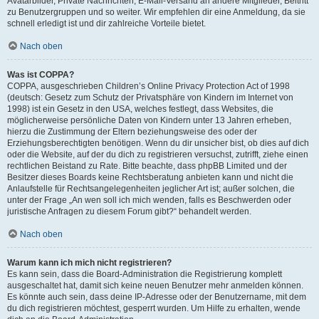
Avatarbilder, Private Nachrichten, E-Mail-Versand an andere Mitglieder, Beitritt
zu Benutzergruppen und so weiter. Wir empfehlen dir eine Anmeldung, da sie
schnell erledigt ist und dir zahlreiche Vorteile bietet.
Nach oben
Was ist COPPA?
COPPA, ausgeschrieben Children’s Online Privacy Protection Act of 1998
(deutsch: Gesetz zum Schutz der Privatsphäre von Kindern im Internet von
1998) ist ein Gesetz in den USA, welches festlegt, dass Websites, die
möglicherweise persönliche Daten von Kindern unter 13 Jahren erheben,
hierzu die Zustimmung der Eltern beziehungsweise des oder der
Erziehungsberechtigten benötigen. Wenn du dir unsicher bist, ob dies auf dich
oder die Website, auf der du dich zu registrieren versuchst, zutrifft, ziehe einen
rechtlichen Beistand zu Rate. Bitte beachte, dass phpBB Limited und der
Besitzer dieses Boards keine Rechtsberatung anbieten kann und nicht die
Anlaufstelle für Rechtsangelegenheiten jeglicher Art ist; außer solchen, die
unter der Frage „An wen soll ich mich wenden, falls es Beschwerden oder
juristische Anfragen zu diesem Forum gibt?“ behandelt werden.
Nach oben
Warum kann ich mich nicht registrieren?
Es kann sein, dass die Board-Administration die Registrierung komplett
ausgeschaltet hat, damit sich keine neuen Benutzer mehr anmelden können.
Es könnte auch sein, dass deine IP-Adresse oder der Benutzername, mit dem
du dich registrieren möchtest, gesperrt wurden. Um Hilfe zu erhalten, wende