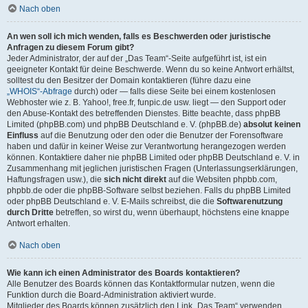
Nach oben
An wen soll ich mich wenden, falls es Beschwerden oder juristische
Anfragen zu diesem Forum gibt?
Jeder Administrator, der auf der „Das Team“-Seite aufgeführt ist, ist ein
geeigneter Kontakt für deine Beschwerde. Wenn du so keine Antwort erhältst,
solltest du den Besitzer der Domain kontaktieren (führe dazu eine
„WHOIS“-Abfrage
durch) oder — falls diese Seite bei einem kostenlosen
Webhoster wie z. B. Yahoo!, free.fr, funpic.de usw. liegt — den Support oder
den Abuse-Kontakt des betreffenden Dienstes. Bitte beachte, dass phpBB
Limited (phpBB.com) und phpBB Deutschland e. V. (phpBB.de)
absolut keinen
Einfluss
auf die Benutzung oder den oder die Benutzer der Forensoftware
haben und dafür in keiner Weise zur Verantwortung herangezogen werden
können. Kontaktiere daher nie phpBB Limited oder phpBB Deutschland e. V. in
Zusammenhang mit jeglichen juristischen Fragen (Unterlassungserklärungen,
Haftungsfragen usw.), die
sich nicht direkt
auf die Websiten phpbb.com,
phpbb.de oder die phpBB-Software selbst beziehen. Falls du phpBB Limited
oder phpBB Deutschland e. V. E-Mails schreibst, die die
Softwarenutzung
durch Dritte
betreffen, so wirst du, wenn überhaupt, höchstens eine knappe
Antwort erhalten.
Nach oben
Wie kann ich einen Administrator des Boards kontaktieren?
Alle Benutzer des Boards können das Kontaktformular nutzen, wenn die
Funktion durch die Board-Administration aktiviert wurde.
Mitglieder des Boards können zusätzlich den Link „Das Team“ verwenden.