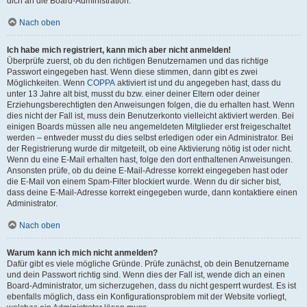
dich an die Board-Administration.
Nach oben
Ich habe mich registriert, kann mich aber nicht anmelden!
Überprüfe zuerst, ob du den richtigen Benutzernamen und das richtige
Passwort eingegeben hast. Wenn diese stimmen, dann gibt es zwei
Möglichkeiten. Wenn
COPPA
aktiviert ist und du angegeben hast, dass du
unter 13 Jahre alt bist, musst du bzw. einer deiner Eltern oder deiner
Erziehungsberechtigten den Anweisungen folgen, die du erhalten hast. Wenn
dies nicht der Fall ist, muss dein Benutzerkonto vielleicht aktiviert werden. Bei
einigen Boards müssen alle neu angemeldeten Mitglieder erst freigeschaltet
werden – entweder musst du dies selbst erledigen oder ein Administrator. Bei
der Registrierung wurde dir mitgeteilt, ob eine Aktivierung nötig ist oder nicht.
Wenn du eine E-Mail erhalten hast, folge den dort enthaltenen Anweisungen.
Ansonsten prüfe, ob du deine E-Mail-Adresse korrekt eingegeben hast oder
die E-Mail von einem Spam-Filter blockiert wurde. Wenn du dir sicher bist,
dass deine E-Mail-Adresse korrekt eingegeben wurde, dann kontaktiere einen
Administrator.
Nach oben
Warum kann ich mich nicht anmelden?
Dafür gibt es viele mögliche Gründe. Prüfe zunächst, ob dein Benutzername
und dein Passwort richtig sind. Wenn dies der Fall ist, wende dich an einen
Board-Administrator, um sicherzugehen, dass du nicht gesperrt wurdest. Es ist
ebenfalls möglich, dass ein Konfigurationsproblem mit der Website vorliegt,