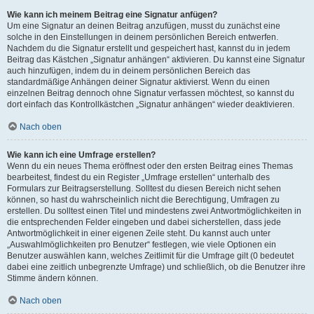
Wie kann ich meinem Beitrag eine Signatur anfügen?
Um eine Signatur an deinen Beitrag anzufügen, musst du zunächst eine
solche in den Einstellungen in deinem persönlichen Bereich entwerfen.
Nachdem du die Signatur erstellt und gespeichert hast, kannst du in jedem
Beitrag das Kästchen „Signatur anhängen“ aktivieren. Du kannst eine Signatur
auch hinzufügen, indem du in deinem persönlichen Bereich das
standardmäßige Anhängen deiner Signatur aktivierst. Wenn du einen
einzelnen Beitrag dennoch ohne Signatur verfassen möchtest, so kannst du
dort einfach das Kontrollkästchen „Signatur anhängen“ wieder deaktivieren.
Nach oben
Wie kann ich eine Umfrage erstellen?
Wenn du ein neues Thema eröffnest oder den ersten Beitrag eines Themas
bearbeitest, findest du ein Register „Umfrage erstellen“ unterhalb des
Formulars zur Beitragserstellung. Solltest du diesen Bereich nicht sehen
können, so hast du wahrscheinlich nicht die Berechtigung, Umfragen zu
erstellen. Du solltest einen Titel und mindestens zwei Antwortmöglichkeiten in
die entsprechenden Felder eingeben und dabei sicherstellen, dass jede
Antwortmöglichkeit in einer eigenen Zeile steht. Du kannst auch unter
„Auswahlmöglichkeiten pro Benutzer“ festlegen, wie viele Optionen ein
Benutzer auswählen kann, welches Zeitlimit für die Umfrage gilt (0 bedeutet
dabei eine zeitlich unbegrenzte Umfrage) und schließlich, ob die Benutzer ihre
Stimme ändern können.
Nach oben