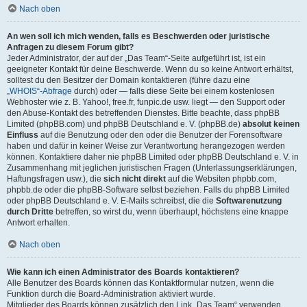
Nach oben
An wen soll ich mich wenden, falls es Beschwerden oder juristische
Anfragen zu diesem Forum gibt?
Jeder Administrator, der auf der „Das Team“-Seite aufgeführt ist, ist ein
geeigneter Kontakt für deine Beschwerde. Wenn du so keine Antwort erhältst,
solltest du den Besitzer der Domain kontaktieren (führe dazu eine
„WHOIS“-Abfrage
durch) oder — falls diese Seite bei einem kostenlosen
Webhoster wie z. B. Yahoo!, free.fr, funpic.de usw. liegt — den Support oder
den Abuse-Kontakt des betreffenden Dienstes. Bitte beachte, dass phpBB
Limited (phpBB.com) und phpBB Deutschland e. V. (phpBB.de)
absolut keinen
Einfluss
auf die Benutzung oder den oder die Benutzer der Forensoftware
haben und dafür in keiner Weise zur Verantwortung herangezogen werden
können. Kontaktiere daher nie phpBB Limited oder phpBB Deutschland e. V. in
Zusammenhang mit jeglichen juristischen Fragen (Unterlassungserklärungen,
Haftungsfragen usw.), die
sich nicht direkt
auf die Websiten phpbb.com,
phpbb.de oder die phpBB-Software selbst beziehen. Falls du phpBB Limited
oder phpBB Deutschland e. V. E-Mails schreibst, die die
Softwarenutzung
durch Dritte
betreffen, so wirst du, wenn überhaupt, höchstens eine knappe
Antwort erhalten.
Nach oben
Wie kann ich einen Administrator des Boards kontaktieren?
Alle Benutzer des Boards können das Kontaktformular nutzen, wenn die
Funktion durch die Board-Administration aktiviert wurde.
Mitglieder des Boards können zusätzlich den Link „Das Team“ verwenden.