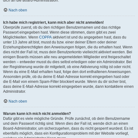
dich an die Board-Administration.
Nach oben
Ich habe mich registriert, kann mich aber nicht anmelden!
Überprüfe zuerst, ob du den richtigen Benutzernamen und das richtige
Passwort eingegeben hast. Wenn diese stimmen, dann gibt es zwei
Möglichkeiten. Wenn
COPPA
aktiviert ist und du angegeben hast, dass du
unter 13 Jahre alt bist, musst du bzw. einer deiner Eltern oder deiner
Erziehungsberechtigten den Anweisungen folgen, die du erhalten hast. Wenn
dies nicht der Fall ist, muss dein Benutzerkonto vielleicht aktiviert werden. Bei
einigen Boards müssen alle neu angemeldeten Mitglieder erst freigeschaltet
werden – entweder musst du dies selbst erledigen oder ein Administrator. Bei
der Registrierung wurde dir mitgeteilt, ob eine Aktivierung nötig ist oder nicht.
Wenn du eine E-Mail erhalten hast, folge den dort enthaltenen Anweisungen.
Ansonsten prüfe, ob du deine E-Mail-Adresse korrekt eingegeben hast oder
die E-Mail von einem Spam-Filter blockiert wurde. Wenn du dir sicher bist,
dass deine E-Mail-Adresse korrekt eingegeben wurde, dann kontaktiere einen
Administrator.
Nach oben
Warum kann ich mich nicht anmelden?
Dafür gibt es viele mögliche Gründe. Prüfe zunächst, ob dein Benutzername
und dein Passwort richtig sind. Wenn dies der Fall ist, wende dich an einen
Board-Administrator, um sicherzugehen, dass du nicht gesperrt wurdest. Es ist
ebenfalls möglich, dass ein Konfigurationsproblem mit der Website vorliegt,