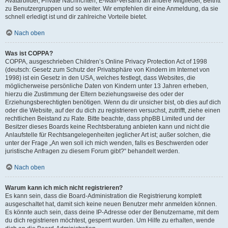
Avatarbilder, Private Nachrichten, E-Mail-Versand an andere Mitglieder, Beitritt
zu Benutzergruppen und so weiter. Wir empfehlen dir eine Anmeldung, da sie
schnell erledigt ist und dir zahlreiche Vorteile bietet.
Nach oben
Was ist COPPA?
COPPA, ausgeschrieben Children’s Online Privacy Protection Act of 1998
(deutsch: Gesetz zum Schutz der Privatsphäre von Kindern im Internet von
1998) ist ein Gesetz in den USA, welches festlegt, dass Websites, die
möglicherweise persönliche Daten von Kindern unter 13 Jahren erheben,
hierzu die Zustimmung der Eltern beziehungsweise des oder der
Erziehungsberechtigten benötigen. Wenn du dir unsicher bist, ob dies auf dich
oder die Website, auf der du dich zu registrieren versuchst, zutrifft, ziehe einen
rechtlichen Beistand zu Rate. Bitte beachte, dass phpBB Limited und der
Besitzer dieses Boards keine Rechtsberatung anbieten kann und nicht die
Anlaufstelle für Rechtsangelegenheiten jeglicher Art ist; außer solchen, die
unter der Frage „An wen soll ich mich wenden, falls es Beschwerden oder
juristische Anfragen zu diesem Forum gibt?“ behandelt werden.
Nach oben
Warum kann ich mich nicht registrieren?
Es kann sein, dass die Board-Administration die Registrierung komplett
ausgeschaltet hat, damit sich keine neuen Benutzer mehr anmelden können.
Es könnte auch sein, dass deine IP-Adresse oder der Benutzername, mit dem
du dich registrieren möchtest, gesperrt wurden. Um Hilfe zu erhalten, wende