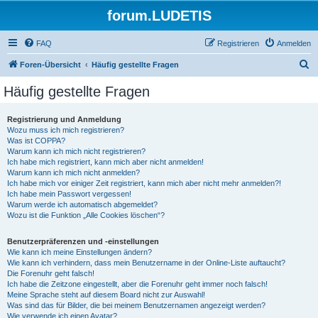
forum.LUDETIS
FAQ
Registrieren
Anmelden
S
Foren-Übersicht
Häufig gestellte Fragen
u
Häufig gestellte Fragen
c
h
Registrierung und Anmeldung
Wozu muss ich mich registrieren?
e
Was ist COPPA?
Warum kann ich mich nicht registrieren?
Ich habe mich registriert, kann mich aber nicht anmelden!
Warum kann ich mich nicht anmelden?
Ich habe mich vor einiger Zeit registriert, kann mich aber nicht mehr anmelden?!
Ich habe mein Passwort vergessen!
Warum werde ich automatisch abgemeldet?
Wozu ist die Funktion „Alle Cookies löschen“?
Benutzerpräferenzen und -einstellungen
Wie kann ich meine Einstellungen ändern?
Wie kann ich verhindern, dass mein Benutzername in der Online-Liste auftaucht?
Die Forenuhr geht falsch!
Ich habe die Zeitzone eingestellt, aber die Forenuhr geht immer noch falsch!
Meine Sprache steht auf diesem Board nicht zur Auswahl!
Was sind das für Bilder, die bei meinem Benutzernamen angezeigt werden?
Wie verwende ich einen Avatar?