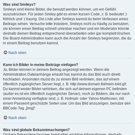
Was sind Smileys?
Smileys sind kleine Bilder, die benutzt werden können, um ein Gefühl
auszudrücken. Für jeden Smiley gibt es einen kurzen Code, z. B. bedeutet :)
fröhlich und :( traurig. Die Liste aller Smileys kannst du beim Verfassen eines
Beitrags sehen. Versuche bitte trotzdem, Smileys nicht zu häufig zu benutzen,
sie können einen Beitrag schnell unlesbar machen und ein Moderator könnte
deshalb deinen Beitrag entsprechend überarbeiten oder gar komplett löschen.
Die Board-Administration kann auch die Anzahl der Smileys begrenzen, die du
in einem Beitrag benutzen kannst.
Nach oben
Kann ich Bilder in meine Beiträge einfügen?
Ja, Bilder können in deinem Beitrag angezeigt werden. Wenn die
Administration Dateianhänge erlaubt hat, kannst du das Bild auch direkt
hochladen. Ansonsten musst du zu einem Bild verlinken, das auf einem
öffentlich zugänglichen Server liegt, z. B. http://www.domain.tld/mein-bild.gif.
Du kannst weder Bilder verlinken, die sich auf deinem eigenen PC befinden
(außer es ist ein öffentlich zugänglicher Server), noch zu Bildern, die nur nach
einer Anmeldung verfügbar sind, z. B. Hotmail- oder Yahoo-Mailboxen, mit
einem Passwort geschützte Seiten usw. Um das Bild anzuzeigen, benutze den
BBCode-Tag „[img]“.
Nach oben
Was sind globale Bekanntmachungen?
Globale Bekanntmachungen beinhalten wichtige Informationen, deshalb