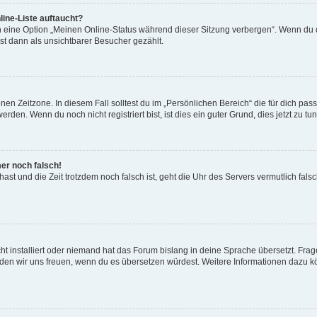
ine-Liste auftaucht?
n eine Option „Meinen Online-Status während dieser Sitzung verbergen“. Wenn du d
st dann als unsichtbarer Besucher gezählt.
en Zeitzone. In diesem Fall solltest du im „Persönlichen Bereich“ die für dich passe
den. Wenn du noch nicht registriert bist, ist dies ein guter Grund, dies jetzt zu tun
mer noch falsch!
t hast und die Zeit trotzdem noch falsch ist, geht die Uhr des Servers vermutlich fal
t installiert oder niemand hat das Forum bislang in deine Sprache übersetzt. Frag
, würden wir uns freuen, wenn du es übersetzen würdest. Weitere Informationen dazu