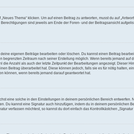
„Neues Thema“ klicken. Um auf einen Beitrag zu antworten, musst du auf „Antworte
e Berechtigungen sind jeweils am Ende der Foren- und der Beitragsansicht aufgeliste
r deine eigenen Beiträge bearbeiten oder löschen. Du kannst einen Beitrag bearbe
inen begrenzten Zeitraum nach seiner Erstellung möglich. Wenn bereits jemand auf de
 die Anzahl als auch der letzte Zeitpunkt der Bearbeitungen angezeigt. Dieser Hi
en Beitrag überarbeitet hat. Diese können jedoch, falls sie es für nötig halten, ei
hen können, wenn bereits jemand darauf geantwortet hat.
st eine solche in den Einstellungen in deinem persönlichen Bereich entwerfen. Na
eren. Du kannst eine Signatur auch hinzufügen, indem du in deinem persönlichen 
atur verfassen möchtest, so kannst du dort einfach das Kontrollkästchen „Signatu