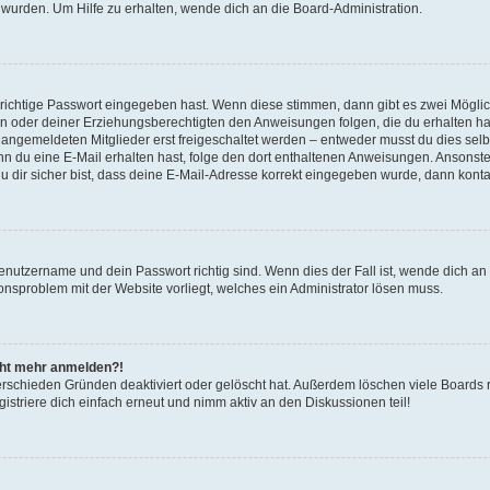
 wurden. Um Hilfe zu erhalten, wende dich an die Board-Administration.
 richtige Passwort eingegeben hast. Wenn diese stimmen, dann gibt es zwei Mögl
tern oder deiner Erziehungsberechtigten den Anweisungen folgen, die du erhalten ha
u angemeldeten Mitglieder erst freigeschaltet werden – entweder musst du dies selbs
. Wenn du eine E-Mail erhalten hast, folge den dort enthaltenen Anweisungen. Ansons
 dir sicher bist, dass deine E-Mail-Adresse korrekt eingegeben wurde, dann kontak
Benutzername und dein Passwort richtig sind. Wenn dies der Fall ist, wende dich a
ionsproblem mit der Website vorliegt, welches ein Administrator lösen muss.
icht mehr anmelden?!
erschieden Gründen deaktiviert oder gelöscht hat. Außerdem löschen viele Boards r
triere dich einfach erneut und nimm aktiv an den Diskussionen teil!