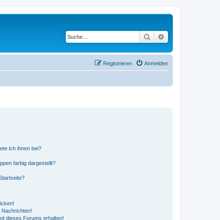
Suche
Erweiterte Suche
Registrieren
Anmelden
ete ich ihnen bei?
en farbig dargestellt?
tartseite?
icken!
 Nachrichten!
ed dieses Forums erhalten!