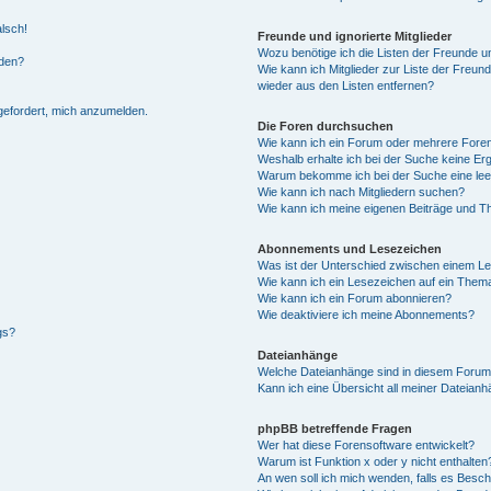
alsch!
Freunde und ignorierte Mitglieder
Wozu benötige ich die Listen der Freunde un
rden?
Wie kann ich Mitglieder zur Liste der Freund
wieder aus den Listen entfernen?
fgefordert, mich anzumelden.
Die Foren durchsuchen
Wie kann ich ein Forum oder mehrere For
Weshalb erhalte ich bei der Suche keine Er
Warum bekomme ich bei der Suche eine lee
Wie kann ich nach Mitgliedern suchen?
Wie kann ich meine eigenen Beiträge und T
Abonnements und Lesezeichen
Was ist der Unterschied zwischen einem L
Wie kann ich ein Lesezeichen auf ein Them
Wie kann ich ein Forum abonnieren?
Wie deaktiviere ich meine Abonnements?
gs?
Dateianhänge
Welche Dateianhänge sind in diesem Forum
Kann ich eine Übersicht all meiner Dateian
phpBB betreffende Fragen
Wer hat diese Forensoftware entwickelt?
Warum ist Funktion x oder y nicht enthalten
An wen soll ich mich wenden, falls es Besc