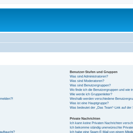
Benutzer-Stufen und Gruppen
Was sind Administratoren?
Was sind Moderatoren?
Was sind Benutzergruppen?
Wo finde ich die Benutzergruppen und wie tr
Wie werde ich Gruppenleiter?
anmelden?!
Weshalb werden verschiedene Benutzergrupp
Was ist eine Hauptgruppe?
Was bedeutet der „Das Team“-Link auf der S
Private Nachrichten
Ich kann keine Privaten Nachrichten versch
Ich bekomme ständig unerwünschte Private
auftaucht?
Ich habe eine Spam-E-Mail von einem Mitgli