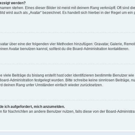
gezeigt werden?
amen stehen. Eines dieser Bilder ist meist mit deinem Rang verknüpft: Oft sind di
ld wird auch als „Avatar“ bezeichnet. Es handelt sich hierbei in der Regel um ein
 Avatar über eine der folgenden vier Methoden hinzufügen: Gravatar, Galerie, Rem
en Avatar benutzen kannst, solltest du die Board-Administration kontaktieren.
viele Beiträge du bislang erstellt hast oder identifizieren bestimmte Benutzer w
 Board-Administration festgelegt wurden. Bitte schreibe keine sinnlosen Beiträge
wird deinen Rang unter Umständen einfach wieder zurücksetzen.
rde ich aufgefordert, mich anzumelden.
ion für Nachrichten an andere Benutzer nutzen, falls diese von der Board-Administ