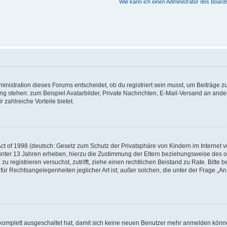
Wie kann ich einen Administrator des Board
istration dieses Forums entscheidet, ob du registriert sein musst, um Beiträge zu s
ung stehen: zum Beispiel Avatarbilder, Private Nachrichten, E-Mail-Versand an ander
 zahlreiche Vorteile bietet.
t of 1998 (deutsch: Gesetz zum Schutz der Privatsphäre von Kindern im Internet vo
unter 13 Jahren erheben, hierzu die Zustimmung der Eltern beziehungsweise des o
h zu registrieren versuchst, zutrifft, ziehe einen rechtlichen Beistand zu Rate. Bit
für Rechtsangelegenheiten jeglicher Art ist; außer solchen, die unter der Frage „
.
g komplett ausgeschaltet hat, damit sich keine neuen Benutzer mehr anmelden könn