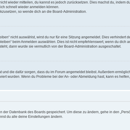
 nicht wieder mitteilen, du kannst es jedoch zurücksetzen. Dies machst du, indem 
 dich schnell wieder anmelden können.
ückzusetzen, so wende dich an die Board-Administration.
en“ nicht auswählst, wirst du nur für eine Sitzung angemeldet. Dies verhindert 
leiben“ beim Anmelden auswählen. Dies ist nicht empfehlenswert, wenn du dich an
 steht, dann wurde sie vermutlich von der Board-Administration ausgeschaltet.
 hat und die dafür sorgen, dass du im Forum angemeldet bleibst. Außerdem ermögli
tiviert wurden. Wenn du Probleme bei der An- oder Abmeldung hast, kann es helfen
n in der Datenbank des Boards gespeichert. Um diese zu ändern, gehe in den „Persö
nst du alle deine Einstellungen ändern.