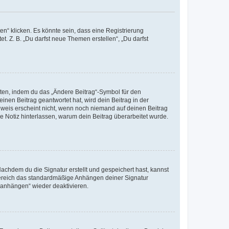
n“ klicken. Es könnte sein, dass eine Registrierung
t. Z. B. „Du darfst neue Themen erstellen“, „Du darfst
iten, indem du das „Ändere Beitrag“-Symbol für den
inen Beitrag geantwortet hat, wird dein Beitrag in der
nweis erscheint nicht, wenn noch niemand auf deinen Beitrag
ne Notiz hinterlassen, warum dein Beitrag überarbeitet wurde.
chdem du die Signatur erstellt und gespeichert hast, kannst
Bereich das standardmäßige Anhängen deiner Signatur
r anhängen“ wieder deaktivieren.