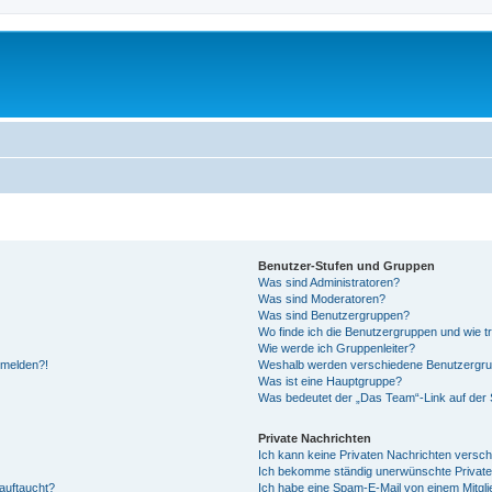
Benutzer-Stufen und Gruppen
Was sind Administratoren?
Was sind Moderatoren?
Was sind Benutzergruppen?
Wo finde ich die Benutzergruppen und wie tr
Wie werde ich Gruppenleiter?
anmelden?!
Weshalb werden verschiedene Benutzergrupp
Was ist eine Hauptgruppe?
Was bedeutet der „Das Team“-Link auf der S
Private Nachrichten
Ich kann keine Privaten Nachrichten versch
Ich bekomme ständig unerwünschte Private
auftaucht?
Ich habe eine Spam-E-Mail von einem Mitgli