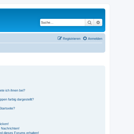
Suche
Erweiterte Suche
Registrieren
Anmelden
ete ich ihnen bei?
en farbig dargestellt?
tartseite?
icken!
 Nachrichten!
ed dieses Forums erhalten!