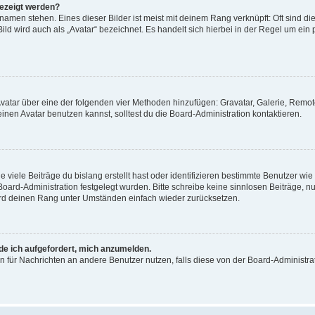
gezeigt werden?
amen stehen. Eines dieser Bilder ist meist mit deinem Rang verknüpft: Oft sind di
ld wird auch als „Avatar“ bezeichnet. Es handelt sich hierbei in der Regel um ein
 Avatar über eine der folgenden vier Methoden hinzufügen: Gravatar, Galerie, Rem
en Avatar benutzen kannst, solltest du die Board-Administration kontaktieren.
viele Beiträge du bislang erstellt hast oder identifizieren bestimmte Benutzer w
 Board-Administration festgelegt wurden. Bitte schreibe keine sinnlosen Beiträge
wird deinen Rang unter Umständen einfach wieder zurücksetzen.
rde ich aufgefordert, mich anzumelden.
ion für Nachrichten an andere Benutzer nutzen, falls diese von der Board-Administ