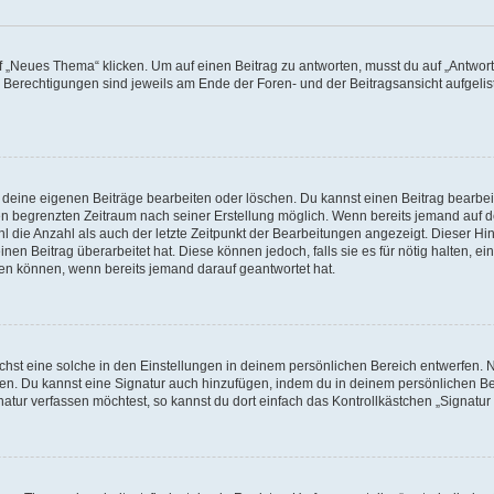
„Neues Thema“ klicken. Um auf einen Beitrag zu antworten, musst du auf „Antworte
e Berechtigungen sind jeweils am Ende der Foren- und der Beitragsansicht aufgeliste
r deine eigenen Beiträge bearbeiten oder löschen. Du kannst einen Beitrag bearbe
inen begrenzten Zeitraum nach seiner Erstellung möglich. Wenn bereits jemand auf de
 die Anzahl als auch der letzte Zeitpunkt der Bearbeitungen angezeigt. Dieser Hi
en Beitrag überarbeitet hat. Diese können jedoch, falls sie es für nötig halten, ei
hen können, wenn bereits jemand darauf geantwortet hat.
st eine solche in den Einstellungen in deinem persönlichen Bereich entwerfen. Na
eren. Du kannst eine Signatur auch hinzufügen, indem du in deinem persönlichen 
atur verfassen möchtest, so kannst du dort einfach das Kontrollkästchen „Signatu