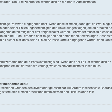
 wurden. Um Hilfe zu erhalten, wende dich an die Board-Administration.
 richtige Passwort eingegeben hast. Wenn diese stimmen, dann gibt es zwei Mögl
tern oder deiner Erziehungsberechtigten den Anweisungen folgen, die du erhalten ha
u angemeldeten Mitglieder erst freigeschaltet werden – entweder musst du dies selbs
. Wenn du eine E-Mail erhalten hast, folge den dort enthaltenen Anweisungen. Ansons
 dir sicher bist, dass deine E-Mail-Adresse korrekt eingegeben wurde, dann kontak
Benutzername und dein Passwort richtig sind. Wenn dies der Fall ist, wende dich a
ionsproblem mit der Website vorliegt, welches ein Administrator lösen muss.
icht mehr anmelden?!
erschieden Gründen deaktiviert oder gelöscht hat. Außerdem löschen viele Boards r
triere dich einfach erneut und nimm aktiv an den Diskussionen teil!