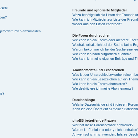
alsch!
Freunde und ignorierte Mitglieder
Wozu benötige ich die Listen der Freunde un
rden?
Wie kann ich Mitglieder zur Liste der Freund
wieder aus den Listen entfernen?
fgefordert, mich anzumelden.
Die Foren durchsuchen
Wie kann ich ein Forum oder mehrere For
Weshalb erhalte ich bei der Suche keine Er
Warum bekomme ich bei der Suche eine lee
Wie kann ich nach Mitgliedern suchen?
Wie kann ich meine eigenen Beiträge und T
Abonnements und Lesezeichen
Was ist der Unterschied zwischen einem L
Wie kann ich ein Lesezeichen auf ein Them
Wie kann ich ein Forum abonnieren?
Wie deaktiviere ich meine Abonnements?
gs?
Dateianhänge
Welche Dateianhänge sind in diesem Forum
Kann ich eine Übersicht all meiner Dateian
phpBB betreffende Fragen
Wer hat diese Forensoftware entwickelt?
Warum ist Funktion x oder y nicht enthalten
An wen soll ich mich wenden, falls es Besc