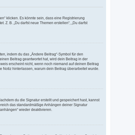
n“ klicken. Es könnte sein, dass eine Registrierung
t. Z. B. „Du darfst neue Themen erstellen“, „Du darfst
iten, indem du das „Ändere Beitrag“-Symbol für den
inen Beitrag geantwortet hat, wird dein Beitrag in der
nweis erscheint nicht, wenn noch niemand auf deinen Beitrag
ne Notiz hinterlassen, warum dein Beitrag überarbeitet wurde.
chdem du die Signatur erstellt und gespeichert hast, kannst
Bereich das standardmäßige Anhängen deiner Signatur
r anhängen“ wieder deaktivieren.