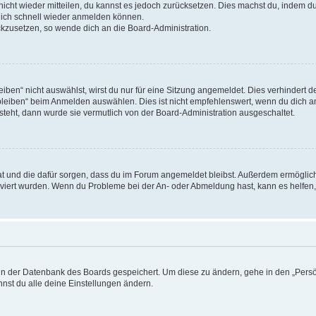
 nicht wieder mitteilen, du kannst es jedoch zurücksetzen. Dies machst du, indem 
 dich schnell wieder anmelden können.
ückzusetzen, so wende dich an die Board-Administration.
en“ nicht auswählst, wirst du nur für eine Sitzung angemeldet. Dies verhindert 
leiben“ beim Anmelden auswählen. Dies ist nicht empfehlenswert, wenn du dich an
 steht, dann wurde sie vermutlich von der Board-Administration ausgeschaltet.
 hat und die dafür sorgen, dass du im Forum angemeldet bleibst. Außerdem ermögli
tiviert wurden. Wenn du Probleme bei der An- oder Abmeldung hast, kann es helfen
n in der Datenbank des Boards gespeichert. Um diese zu ändern, gehe in den „Persö
nst du alle deine Einstellungen ändern.