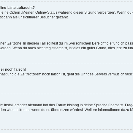
ine-Liste auftaucht?
n eine Option „Meinen Online-Status während dieser Sitzung verbergen“. Wenn du d
st dann als unsichtbarer Besucher gezählt.
en Zeitzone. In diesem Fall solltest du im „Persönlichen Bereich“ die für dich passe
den. Wenn du noch nicht registriert bist, ist dies ein guter Grund, dies jetzt zu tun
mer noch falsch!
t hast und die Zeit trotzdem noch falsch ist, geht die Uhr des Servers vermutlich fal
t installiert oder niemand hat das Forum bislang in deine Sprache übersetzt. Frag
, würden wir uns freuen, wenn du es übersetzen würdest. Weitere Informationen dazu