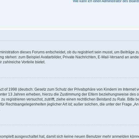
Wie kann ich einen Administrator des Board
istration dieses Forums entscheidet, ob du registriert sein musst, um Beiträge zu s
ung stehen: zum Beispiel Avatarbilder, Private Nachrichten, E-Mail-Versand an ander
 zahlreiche Vorteile bietet.
t of 1998 (deutsch: Gesetz zum Schutz der Privatsphäre von Kindern im Internet vo
unter 13 Jahren erheben, hierzu die Zustimmung der Eltern beziehungsweise des o
h zu registrieren versuchst, zutrifft, ziehe einen rechtlichen Beistand zu Rate. Bit
für Rechtsangelegenheiten jeglicher Art ist; außer solchen, die unter der Frage „
.
g komplett ausgeschaltet hat, damit sich keine neuen Benutzer mehr anmelden könn