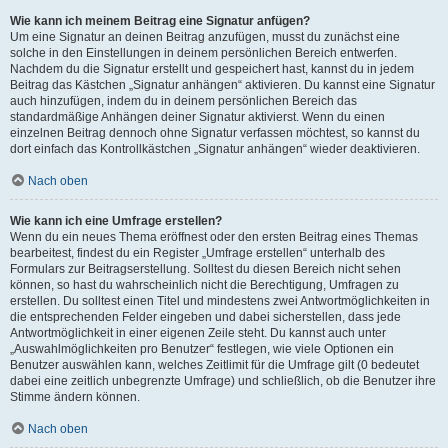
Wie kann ich meinem Beitrag eine Signatur anfügen?
Um eine Signatur an deinen Beitrag anzufügen, musst du zunächst eine
solche in den Einstellungen in deinem persönlichen Bereich entwerfen.
Nachdem du die Signatur erstellt und gespeichert hast, kannst du in jedem
Beitrag das Kästchen „Signatur anhängen“ aktivieren. Du kannst eine Signatur
auch hinzufügen, indem du in deinem persönlichen Bereich das
standardmäßige Anhängen deiner Signatur aktivierst. Wenn du einen
einzelnen Beitrag dennoch ohne Signatur verfassen möchtest, so kannst du
dort einfach das Kontrollkästchen „Signatur anhängen“ wieder deaktivieren.
Nach oben
Wie kann ich eine Umfrage erstellen?
Wenn du ein neues Thema eröffnest oder den ersten Beitrag eines Themas
bearbeitest, findest du ein Register „Umfrage erstellen“ unterhalb des
Formulars zur Beitragserstellung. Solltest du diesen Bereich nicht sehen
können, so hast du wahrscheinlich nicht die Berechtigung, Umfragen zu
erstellen. Du solltest einen Titel und mindestens zwei Antwortmöglichkeiten in
die entsprechenden Felder eingeben und dabei sicherstellen, dass jede
Antwortmöglichkeit in einer eigenen Zeile steht. Du kannst auch unter
„Auswahlmöglichkeiten pro Benutzer“ festlegen, wie viele Optionen ein
Benutzer auswählen kann, welches Zeitlimit für die Umfrage gilt (0 bedeutet
dabei eine zeitlich unbegrenzte Umfrage) und schließlich, ob die Benutzer ihre
Stimme ändern können.
Nach oben