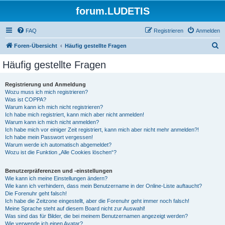
forum.LUDETIS
FAQ
Registrieren
Anmelden
S
Foren-Übersicht
Häufig gestellte Fragen
u
Häufig gestellte Fragen
c
h
Registrierung und Anmeldung
Wozu muss ich mich registrieren?
e
Was ist COPPA?
Warum kann ich mich nicht registrieren?
Ich habe mich registriert, kann mich aber nicht anmelden!
Warum kann ich mich nicht anmelden?
Ich habe mich vor einiger Zeit registriert, kann mich aber nicht mehr anmelden?!
Ich habe mein Passwort vergessen!
Warum werde ich automatisch abgemeldet?
Wozu ist die Funktion „Alle Cookies löschen“?
Benutzerpräferenzen und -einstellungen
Wie kann ich meine Einstellungen ändern?
Wie kann ich verhindern, dass mein Benutzername in der Online-Liste auftaucht?
Die Forenuhr geht falsch!
Ich habe die Zeitzone eingestellt, aber die Forenuhr geht immer noch falsch!
Meine Sprache steht auf diesem Board nicht zur Auswahl!
Was sind das für Bilder, die bei meinem Benutzernamen angezeigt werden?
Wie verwende ich einen Avatar?