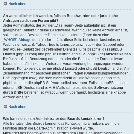
Nach oben
An wen soll ich mich wenden, falls es Beschwerden oder juristische
Anfragen zu diesem Forum gibt?
Jeder Administrator, der auf der „Das Team“-Seite aufgeführt ist, ist ein
geeigneter Kontakt für deine Beschwerde. Wenn du so keine Antwort erhältst,
solltest du den Besitzer der Domain kontaktieren (führe dazu eine
„WHOIS“-Abfrage
durch) oder — falls diese Seite bei einem kostenlosen
Webhoster wie z. B. Yahoo!, free.fr, funpic.de usw. liegt — den Support oder
den Abuse-Kontakt des betreffenden Dienstes. Bitte beachte, dass phpBB
Limited (phpBB.com) und phpBB Deutschland e. V. (phpBB.de)
absolut keinen
Einfluss
auf die Benutzung oder den oder die Benutzer der Forensoftware
haben und dafür in keiner Weise zur Verantwortung herangezogen werden
können. Kontaktiere daher nie phpBB Limited oder phpBB Deutschland e. V. in
Zusammenhang mit jeglichen juristischen Fragen (Unterlassungserklärungen,
Haftungsfragen usw.), die
sich nicht direkt
auf die Websiten phpbb.com,
phpbb.de oder die phpBB-Software selbst beziehen. Falls du phpBB Limited
oder phpBB Deutschland e. V. E-Mails schreibst, die die
Softwarenutzung
durch Dritte
betreffen, so wirst du, wenn überhaupt, höchstens eine knappe
Antwort erhalten.
Nach oben
Wie kann ich einen Administrator des Boards kontaktieren?
Alle Benutzer des Boards können das Kontaktformular nutzen, wenn die
Funktion durch die Board-Administration aktiviert wurde.
Mitglieder des Boards können zusätzlich den Link „Das Team“ verwenden.