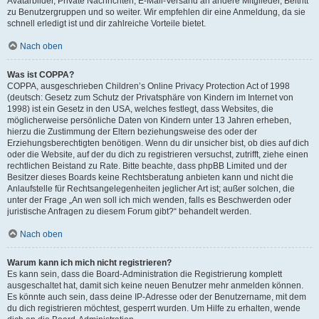
Avatarbilder, Private Nachrichten, E-Mail-Versand an andere Mitglieder, Beitritt
zu Benutzergruppen und so weiter. Wir empfehlen dir eine Anmeldung, da sie
schnell erledigt ist und dir zahlreiche Vorteile bietet.
Nach oben
Was ist COPPA?
COPPA, ausgeschrieben Children’s Online Privacy Protection Act of 1998
(deutsch: Gesetz zum Schutz der Privatsphäre von Kindern im Internet von
1998) ist ein Gesetz in den USA, welches festlegt, dass Websites, die
möglicherweise persönliche Daten von Kindern unter 13 Jahren erheben,
hierzu die Zustimmung der Eltern beziehungsweise des oder der
Erziehungsberechtigten benötigen. Wenn du dir unsicher bist, ob dies auf dich
oder die Website, auf der du dich zu registrieren versuchst, zutrifft, ziehe einen
rechtlichen Beistand zu Rate. Bitte beachte, dass phpBB Limited und der
Besitzer dieses Boards keine Rechtsberatung anbieten kann und nicht die
Anlaufstelle für Rechtsangelegenheiten jeglicher Art ist; außer solchen, die
unter der Frage „An wen soll ich mich wenden, falls es Beschwerden oder
juristische Anfragen zu diesem Forum gibt?“ behandelt werden.
Nach oben
Warum kann ich mich nicht registrieren?
Es kann sein, dass die Board-Administration die Registrierung komplett
ausgeschaltet hat, damit sich keine neuen Benutzer mehr anmelden können.
Es könnte auch sein, dass deine IP-Adresse oder der Benutzername, mit dem
du dich registrieren möchtest, gesperrt wurden. Um Hilfe zu erhalten, wende