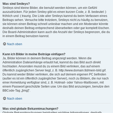
Was sind Smileys?
Smileys sind kleine Bilder, die benutzt werden können, um ein Gefühl
auszudrücken. Für jeden Smiley gibt es einen kurzen Code, z. B. bedeutet :)
fröhlich und :( traurig. Die Liste aller Smileys kannst du beim Verfassen eines
Beitrags sehen. Versuche bitte trotzdem, Smileys nicht zu häufig zu benutzen,
sie können einen Beitrag schnell unlesbar machen und ein Moderator könnte
deshalb deinen Beitrag entsprechend überarbeiten oder gar komplett löschen.
Die Board-Administration kann auch die Anzahl der Smileys begrenzen, die du
in einem Beitrag benutzen kannst.
Nach oben
Kann ich Bilder in meine Beiträge einfügen?
Ja, Bilder können in deinem Beitrag angezeigt werden. Wenn die
Administration Dateianhänge erlaubt hat, kannst du das Bild auch direkt
hochladen. Ansonsten musst du zu einem Bild verlinken, das auf einem
öffentlich zugänglichen Server liegt, z. B. http://www.domain.tld/mein-bild.gif.
Du kannst weder Bilder verlinken, die sich auf deinem eigenen PC befinden
(außer es ist ein öffentlich zugänglicher Server), noch zu Bildern, die nur nach
einer Anmeldung verfügbar sind, z. B. Hotmail- oder Yahoo-Mailboxen, mit
einem Passwort geschützte Seiten usw. Um das Bild anzuzeigen, benutze den
BBCode-Tag „[img]“.
Nach oben
Was sind globale Bekanntmachungen?
Globale Bekanntmachungen beinhalten wichtige Informationen, deshalb