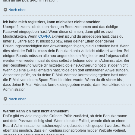
dich an die Board-Administration.
Nach oben
Ich habe mich registriert, kann mich aber nicht anmelden!
Überprüfe zuerst, ob du den richtigen Benutzernamen und das richtige
Passwort eingegeben hast. Wenn diese stimmen, dann gibt es zwei
Möglichkeiten. Wenn
COPPA
aktiviert ist und du angegeben hast, dass du
unter 13 Jahre alt bist, musst du bzw. einer deiner Eltern oder deiner
Erziehungsberechtigten den Anweisungen folgen, die du erhalten hast. Wenn
dies nicht der Fall ist, muss dein Benutzerkonto vielleicht aktiviert werden. Bei
einigen Boards müssen alle neu angemeldeten Mitglieder erst freigeschaltet
werden – entweder musst du dies selbst erledigen oder ein Administrator. Bei
der Registrierung wurde dir mitgeteilt, ob eine Aktivierung nötig ist oder nicht.
Wenn du eine E-Mail erhalten hast, folge den dort enthaltenen Anweisungen.
Ansonsten prüfe, ob du deine E-Mail-Adresse korrekt eingegeben hast oder
die E-Mail von einem Spam-Filter blockiert wurde. Wenn du dir sicher bist,
dass deine E-Mail-Adresse korrekt eingegeben wurde, dann kontaktiere einen
Administrator.
Nach oben
Warum kann ich mich nicht anmelden?
Dafür gibt es viele mögliche Gründe. Prüfe zunächst, ob dein Benutzername
und dein Passwort richtig sind. Wenn dies der Fall ist, wende dich an einen
Board-Administrator, um sicherzugehen, dass du nicht gesperrt wurdest. Es ist
ebenfalls möglich, dass ein Konfigurationsproblem mit der Website vorliegt,