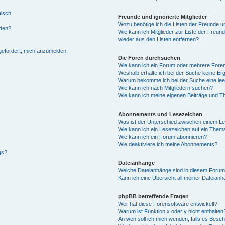
alsch!
Freunde und ignorierte Mitglieder
Wozu benötige ich die Listen der Freunde un
rden?
Wie kann ich Mitglieder zur Liste der Freund
wieder aus den Listen entfernen?
fgefordert, mich anzumelden.
Die Foren durchsuchen
Wie kann ich ein Forum oder mehrere For
Weshalb erhalte ich bei der Suche keine Er
Warum bekomme ich bei der Suche eine lee
Wie kann ich nach Mitgliedern suchen?
Wie kann ich meine eigenen Beiträge und T
Abonnements und Lesezeichen
Was ist der Unterschied zwischen einem L
Wie kann ich ein Lesezeichen auf ein Them
Wie kann ich ein Forum abonnieren?
Wie deaktiviere ich meine Abonnements?
gs?
Dateianhänge
Welche Dateianhänge sind in diesem Forum
Kann ich eine Übersicht all meiner Dateian
phpBB betreffende Fragen
Wer hat diese Forensoftware entwickelt?
Warum ist Funktion x oder y nicht enthalten
An wen soll ich mich wenden, falls es Besc