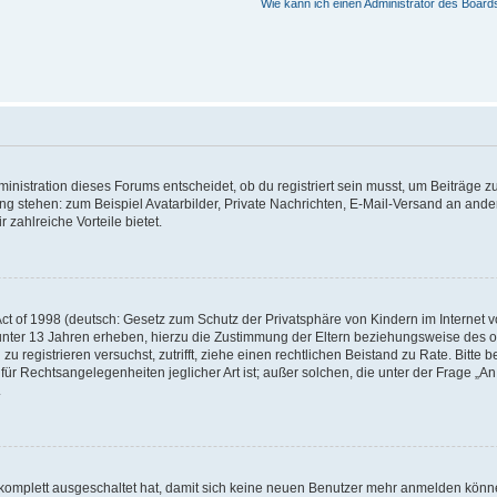
Wie kann ich einen Administrator des Board
istration dieses Forums entscheidet, ob du registriert sein musst, um Beiträge zu s
ung stehen: zum Beispiel Avatarbilder, Private Nachrichten, E-Mail-Versand an ander
 zahlreiche Vorteile bietet.
t of 1998 (deutsch: Gesetz zum Schutz der Privatsphäre von Kindern im Internet vo
unter 13 Jahren erheben, hierzu die Zustimmung der Eltern beziehungsweise des o
h zu registrieren versuchst, zutrifft, ziehe einen rechtlichen Beistand zu Rate. Bit
für Rechtsangelegenheiten jeglicher Art ist; außer solchen, die unter der Frage „
.
g komplett ausgeschaltet hat, damit sich keine neuen Benutzer mehr anmelden könn