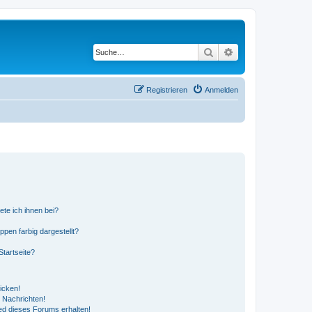
Suche
Erweiterte Suche
Registrieren
Anmelden
ete ich ihnen bei?
en farbig dargestellt?
tartseite?
icken!
 Nachrichten!
ed dieses Forums erhalten!