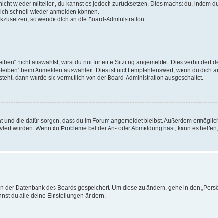
 nicht wieder mitteilen, du kannst es jedoch zurücksetzen. Dies machst du, indem 
 dich schnell wieder anmelden können.
ückzusetzen, so wende dich an die Board-Administration.
en“ nicht auswählst, wirst du nur für eine Sitzung angemeldet. Dies verhindert 
leiben“ beim Anmelden auswählen. Dies ist nicht empfehlenswert, wenn du dich an
 steht, dann wurde sie vermutlich von der Board-Administration ausgeschaltet.
 hat und die dafür sorgen, dass du im Forum angemeldet bleibst. Außerdem ermögli
tiviert wurden. Wenn du Probleme bei der An- oder Abmeldung hast, kann es helfen
n in der Datenbank des Boards gespeichert. Um diese zu ändern, gehe in den „Persö
nst du alle deine Einstellungen ändern.