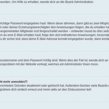
 wurden. Um Hilfe zu erhalten, wende dich an die Board-Administration.
 richtige Passwort eingegeben hast. Wenn diese stimmen, dann gibt es zwei Mögl
tern oder deiner Erziehungsberechtigten den Anweisungen folgen, die du erhalten ha
u angemeldeten Mitglieder erst freigeschaltet werden – entweder musst du dies selbs
. Wenn du eine E-Mail erhalten hast, folge den dort enthaltenen Anweisungen. Ansons
 dir sicher bist, dass deine E-Mail-Adresse korrekt eingegeben wurde, dann kontak
Benutzername und dein Passwort richtig sind. Wenn dies der Fall ist, wende dich a
ionsproblem mit der Website vorliegt, welches ein Administrator lösen muss.
icht mehr anmelden?!
erschieden Gründen deaktiviert oder gelöscht hat. Außerdem löschen viele Boards r
triere dich einfach erneut und nimm aktiv an den Diskussionen teil!