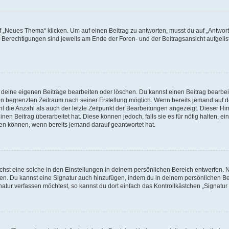
„Neues Thema“ klicken. Um auf einen Beitrag zu antworten, musst du auf „Antworte
e Berechtigungen sind jeweils am Ende der Foren- und der Beitragsansicht aufgeliste
r deine eigenen Beiträge bearbeiten oder löschen. Du kannst einen Beitrag bearbe
inen begrenzten Zeitraum nach seiner Erstellung möglich. Wenn bereits jemand auf de
 die Anzahl als auch der letzte Zeitpunkt der Bearbeitungen angezeigt. Dieser Hi
en Beitrag überarbeitet hat. Diese können jedoch, falls sie es für nötig halten, ei
hen können, wenn bereits jemand darauf geantwortet hat.
st eine solche in den Einstellungen in deinem persönlichen Bereich entwerfen. Na
eren. Du kannst eine Signatur auch hinzufügen, indem du in deinem persönlichen 
atur verfassen möchtest, so kannst du dort einfach das Kontrollkästchen „Signatu