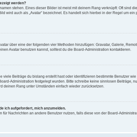
gezeigt werden?
amen stehen. Eines dieser Bilder ist meist mit deinem Rang verknüpft: Oft sind di
ld wird auch als „Avatar“ bezeichnet. Es handelt sich hierbei in der Regel um ein
 Avatar über eine der folgenden vier Methoden hinzufügen: Gravatar, Galerie, Rem
en Avatar benutzen kannst, solltest du die Board-Administration kontaktieren.
viele Beiträge du bislang erstellt hast oder identifizieren bestimmte Benutzer w
 Board-Administration festgelegt wurden. Bitte schreibe keine sinnlosen Beiträge
wird deinen Rang unter Umständen einfach wieder zurücksetzen.
rde ich aufgefordert, mich anzumelden.
ion für Nachrichten an andere Benutzer nutzen, falls diese von der Board-Administ