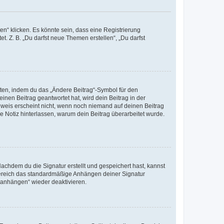
n“ klicken. Es könnte sein, dass eine Registrierung
t. Z. B. „Du darfst neue Themen erstellen“, „Du darfst
iten, indem du das „Ändere Beitrag“-Symbol für den
inen Beitrag geantwortet hat, wird dein Beitrag in der
nweis erscheint nicht, wenn noch niemand auf deinen Beitrag
ne Notiz hinterlassen, warum dein Beitrag überarbeitet wurde.
chdem du die Signatur erstellt und gespeichert hast, kannst
Bereich das standardmäßige Anhängen deiner Signatur
r anhängen“ wieder deaktivieren.