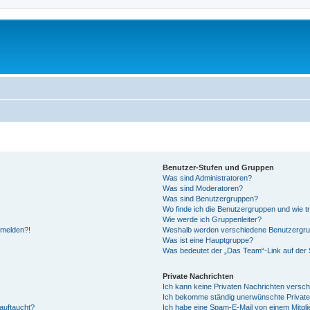
Benutzer-Stufen und Gruppen
Was sind Administratoren?
Was sind Moderatoren?
Was sind Benutzergruppen?
Wo finde ich die Benutzergruppen und wie tr
Wie werde ich Gruppenleiter?
anmelden?!
Weshalb werden verschiedene Benutzergrupp
Was ist eine Hauptgruppe?
Was bedeutet der „Das Team“-Link auf der S
Private Nachrichten
Ich kann keine Privaten Nachrichten versch
Ich bekomme ständig unerwünschte Private
auftaucht?
Ich habe eine Spam-E-Mail von einem Mitgli