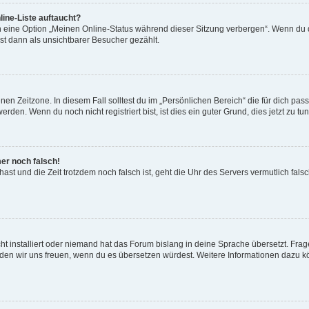
ine-Liste auftaucht?
n eine Option „Meinen Online-Status während dieser Sitzung verbergen“. Wenn du d
st dann als unsichtbarer Besucher gezählt.
en Zeitzone. In diesem Fall solltest du im „Persönlichen Bereich“ die für dich passe
den. Wenn du noch nicht registriert bist, ist dies ein guter Grund, dies jetzt zu tun
mer noch falsch!
t hast und die Zeit trotzdem noch falsch ist, geht die Uhr des Servers vermutlich fal
t installiert oder niemand hat das Forum bislang in deine Sprache übersetzt. Frag
, würden wir uns freuen, wenn du es übersetzen würdest. Weitere Informationen dazu