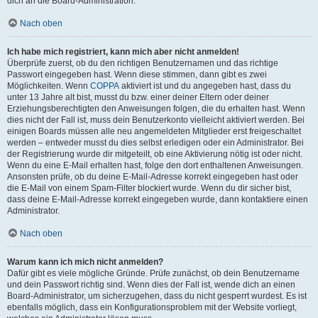
dich an die Board-Administration.
Nach oben
Ich habe mich registriert, kann mich aber nicht anmelden!
Überprüfe zuerst, ob du den richtigen Benutzernamen und das richtige
Passwort eingegeben hast. Wenn diese stimmen, dann gibt es zwei
Möglichkeiten. Wenn
COPPA
aktiviert ist und du angegeben hast, dass du
unter 13 Jahre alt bist, musst du bzw. einer deiner Eltern oder deiner
Erziehungsberechtigten den Anweisungen folgen, die du erhalten hast. Wenn
dies nicht der Fall ist, muss dein Benutzerkonto vielleicht aktiviert werden. Bei
einigen Boards müssen alle neu angemeldeten Mitglieder erst freigeschaltet
werden – entweder musst du dies selbst erledigen oder ein Administrator. Bei
der Registrierung wurde dir mitgeteilt, ob eine Aktivierung nötig ist oder nicht.
Wenn du eine E-Mail erhalten hast, folge den dort enthaltenen Anweisungen.
Ansonsten prüfe, ob du deine E-Mail-Adresse korrekt eingegeben hast oder
die E-Mail von einem Spam-Filter blockiert wurde. Wenn du dir sicher bist,
dass deine E-Mail-Adresse korrekt eingegeben wurde, dann kontaktiere einen
Administrator.
Nach oben
Warum kann ich mich nicht anmelden?
Dafür gibt es viele mögliche Gründe. Prüfe zunächst, ob dein Benutzername
und dein Passwort richtig sind. Wenn dies der Fall ist, wende dich an einen
Board-Administrator, um sicherzugehen, dass du nicht gesperrt wurdest. Es ist
ebenfalls möglich, dass ein Konfigurationsproblem mit der Website vorliegt,