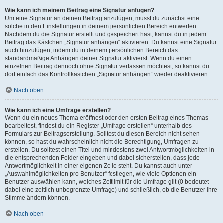
Wie kann ich meinem Beitrag eine Signatur anfügen?
Um eine Signatur an deinen Beitrag anzufügen, musst du zunächst eine
solche in den Einstellungen in deinem persönlichen Bereich entwerfen.
Nachdem du die Signatur erstellt und gespeichert hast, kannst du in jedem
Beitrag das Kästchen „Signatur anhängen“ aktivieren. Du kannst eine Signatur
auch hinzufügen, indem du in deinem persönlichen Bereich das
standardmäßige Anhängen deiner Signatur aktivierst. Wenn du einen
einzelnen Beitrag dennoch ohne Signatur verfassen möchtest, so kannst du
dort einfach das Kontrollkästchen „Signatur anhängen“ wieder deaktivieren.
Nach oben
Wie kann ich eine Umfrage erstellen?
Wenn du ein neues Thema eröffnest oder den ersten Beitrag eines Themas
bearbeitest, findest du ein Register „Umfrage erstellen“ unterhalb des
Formulars zur Beitragserstellung. Solltest du diesen Bereich nicht sehen
können, so hast du wahrscheinlich nicht die Berechtigung, Umfragen zu
erstellen. Du solltest einen Titel und mindestens zwei Antwortmöglichkeiten in
die entsprechenden Felder eingeben und dabei sicherstellen, dass jede
Antwortmöglichkeit in einer eigenen Zeile steht. Du kannst auch unter
„Auswahlmöglichkeiten pro Benutzer“ festlegen, wie viele Optionen ein
Benutzer auswählen kann, welches Zeitlimit für die Umfrage gilt (0 bedeutet
dabei eine zeitlich unbegrenzte Umfrage) und schließlich, ob die Benutzer ihre
Stimme ändern können.
Nach oben