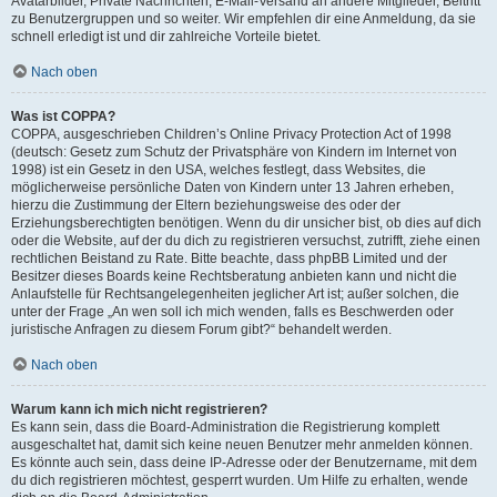
Avatarbilder, Private Nachrichten, E-Mail-Versand an andere Mitglieder, Beitritt
zu Benutzergruppen und so weiter. Wir empfehlen dir eine Anmeldung, da sie
schnell erledigt ist und dir zahlreiche Vorteile bietet.
Nach oben
Was ist COPPA?
COPPA, ausgeschrieben Children’s Online Privacy Protection Act of 1998
(deutsch: Gesetz zum Schutz der Privatsphäre von Kindern im Internet von
1998) ist ein Gesetz in den USA, welches festlegt, dass Websites, die
möglicherweise persönliche Daten von Kindern unter 13 Jahren erheben,
hierzu die Zustimmung der Eltern beziehungsweise des oder der
Erziehungsberechtigten benötigen. Wenn du dir unsicher bist, ob dies auf dich
oder die Website, auf der du dich zu registrieren versuchst, zutrifft, ziehe einen
rechtlichen Beistand zu Rate. Bitte beachte, dass phpBB Limited und der
Besitzer dieses Boards keine Rechtsberatung anbieten kann und nicht die
Anlaufstelle für Rechtsangelegenheiten jeglicher Art ist; außer solchen, die
unter der Frage „An wen soll ich mich wenden, falls es Beschwerden oder
juristische Anfragen zu diesem Forum gibt?“ behandelt werden.
Nach oben
Warum kann ich mich nicht registrieren?
Es kann sein, dass die Board-Administration die Registrierung komplett
ausgeschaltet hat, damit sich keine neuen Benutzer mehr anmelden können.
Es könnte auch sein, dass deine IP-Adresse oder der Benutzername, mit dem
du dich registrieren möchtest, gesperrt wurden. Um Hilfe zu erhalten, wende