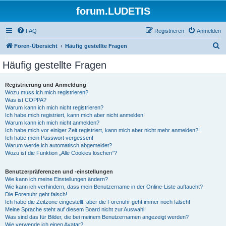
forum.LUDETIS
FAQ
Registrieren
Anmelden
S
Foren-Übersicht
Häufig gestellte Fragen
u
Häufig gestellte Fragen
c
h
Registrierung und Anmeldung
Wozu muss ich mich registrieren?
e
Was ist COPPA?
Warum kann ich mich nicht registrieren?
Ich habe mich registriert, kann mich aber nicht anmelden!
Warum kann ich mich nicht anmelden?
Ich habe mich vor einiger Zeit registriert, kann mich aber nicht mehr anmelden?!
Ich habe mein Passwort vergessen!
Warum werde ich automatisch abgemeldet?
Wozu ist die Funktion „Alle Cookies löschen“?
Benutzerpräferenzen und -einstellungen
Wie kann ich meine Einstellungen ändern?
Wie kann ich verhindern, dass mein Benutzername in der Online-Liste auftaucht?
Die Forenuhr geht falsch!
Ich habe die Zeitzone eingestellt, aber die Forenuhr geht immer noch falsch!
Meine Sprache steht auf diesem Board nicht zur Auswahl!
Was sind das für Bilder, die bei meinem Benutzernamen angezeigt werden?
Wie verwende ich einen Avatar?