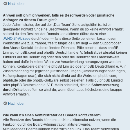
Nach oben
An wen soll ich mich wenden, falls es Beschwerden oder juristische
Anfragen zu diesem Forum gibt?
Jeder Administrator, der auf der „Das Team“-Seite aufgeführt ist, ist ein
geeigneter Kontakt für deine Beschwerde. Wenn du so keine Antwort erhältst,
solltest du den Besitzer der Domain kontaktieren (führe dazu eine
„WHOIS“-Abfrage
durch) oder — falls diese Seite bei einem kostenlosen
Webhoster wie z. B. Yahoo!, free.fr, funpic.de usw. liegt — den Support oder
den Abuse-Kontakt des betreffenden Dienstes. Bitte beachte, dass phpBB
Limited (phpBB.com) und phpBB Deutschland e. V. (phpBB.de)
absolut keinen
Einfluss
auf die Benutzung oder den oder die Benutzer der Forensoftware
haben und dafür in keiner Weise zur Verantwortung herangezogen werden
können. Kontaktiere daher nie phpBB Limited oder phpBB Deutschland e. V. in
Zusammenhang mit jeglichen juristischen Fragen (Unterlassungserklärungen,
Haftungsfragen usw.), die
sich nicht direkt
auf die Websiten phpbb.com,
phpbb.de oder die phpBB-Software selbst beziehen. Falls du phpBB Limited
oder phpBB Deutschland e. V. E-Mails schreibst, die die
Softwarenutzung
durch Dritte
betreffen, so wirst du, wenn überhaupt, höchstens eine knappe
Antwort erhalten.
Nach oben
Wie kann ich einen Administrator des Boards kontaktieren?
Alle Benutzer des Boards können das Kontaktformular nutzen, wenn die
Funktion durch die Board-Administration aktiviert wurde.
Mitglieder des Boards können zusätzlich den Link „Das Team“ verwenden.