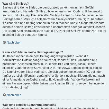
Was sind Smileys?
Smileys sind kleine Bilder, die benutzt werden können, um ein Gefühl
auszudrücken. Für jeden Smiley gibt es einen kurzen Code, z. B. bedeutet :)
fröhlich und :( traurig. Die Liste aller Smileys kannst du beim Verfassen eines
Beitrags sehen. Versuche bitte trotzdem, Smileys nicht zu häufig zu benutzen,
sie können einen Beitrag schnell unlesbar machen und ein Moderator könnte
deshalb deinen Beitrag entsprechend überarbeiten oder gar komplett löschen.
Die Board-Administration kann auch die Anzahl der Smileys begrenzen, die du
in einem Beitrag benutzen kannst.
Nach oben
Kann ich Bilder in meine Beiträge einfügen?
Ja, Bilder können in deinem Beitrag angezeigt werden. Wenn die
Administration Dateianhänge erlaubt hat, kannst du das Bild auch direkt
hochladen. Ansonsten musst du zu einem Bild verlinken, das auf einem
öffentlich zugänglichen Server liegt, z. B. http://www.domain.tld/mein-bild.gif.
Du kannst weder Bilder verlinken, die sich auf deinem eigenen PC befinden
(außer es ist ein öffentlich zugänglicher Server), noch zu Bildern, die nur nach
einer Anmeldung verfügbar sind, z. B. Hotmail- oder Yahoo-Mailboxen, mit
einem Passwort geschützte Seiten usw. Um das Bild anzuzeigen, benutze den
BBCode-Tag „[img]“.
Nach oben
Was sind globale Bekanntmachungen?
Globale Bekanntmachungen beinhalten wichtige Informationen, deshalb